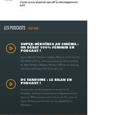
n'avoir aucun projet de spin-off en développement
actif
LES PODCASTS
TOUT VOIR
SUPER-HÉROÏNES AU CINÉMA :
UN DÉBAT 100% FÉMININ EN
PODCAST !
Après Wonder Woman, Captain Marvel, et le récent
film Birds of Prey, mais aussi avec la venue proche
de Black Widow, Wonder Woman 1984 et un casting
très diversifié pour The Eternals, les ...
DC FANDOME : LE BILAN EN
PODCAST !
Au cours du weekend passé se tenait le DC
Fandome, premier évènement intégralement en
ligne et 100% consacré aux univers de DC, avec un
angle définitivement axé sur les adaptations
filmiques ...