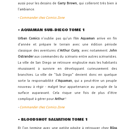
aussi pour les dessins de
Garry Brown
, qui colleront très bien à
l'ambiance.
-
Commander chez Comics Zone
• AQUAMAN SUB-DIEGO TOME 1
Urban Comics
n'oublie pas qu'un film
Aquaman
arrive en fin
d'année et prépare le terrain avec une édition période
classique des aventures d'
Arthur Curry
, avec notamment
John
Ostrander
aux commandes du scénario entre autres scénaristes.
La ville de San Diego se retrouve engloutie mais les habitants
réussissent à survivre en développant curieusement des
branchies. La ville de "Sub Diego" devient donc en quelque
sorte la responsabilité d'
Aquaman
, qui a peut-être un peuple
nouveau à régir - malgré leur appartenance au peuple de la
surface auparavant. Cela risque une fois de plus d'être
compliqué à gérer pour
Arthur
!
-
Commander chez Comics Zone
• BLOODSHOT SALVATION TOME 1
Et l'on termine avec une petite pépite à retrouver chez
Bliss