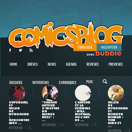
CONNEXION
INSCRIPTION
HOME
BRÈVES
NEWS
AGENDA
REVIEWS
PREVIEWS
PLUS
DOSSIERS
INTERVIEWS
CHRONIQUES
SUPERGIRL
"CHAQUE
L'AMOUR
HELEN
ET
AUTEUR
ET LA
DE
HELEN
S'INSPIRE
VERMINE
WYNDHORN
DE
DU
: WILL
ET
WYNDHORN
MONDE
MCPHAIL,
WONDER
:
RÉEL" :
OU L'ART
WOMAN :
RENCONTRE
...
DE ...
TOM
AVEC ...
KING ET
INTERVIEW
INTERVIEW
1
1
...
INTERVIEW
4
INTERVIEW
3