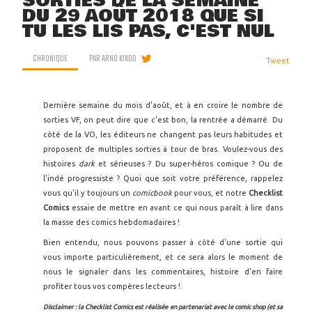
SORTIES DE LA SEMAINE
DU 29 AOÛT 2018 QUE SI
TU LES LIS PAS, C'EST NUL
CHRONIQUE
PAR
ARNO KIKOO
Tweet
Dernière semaine du mois d'août, et à en croire le nombre de
sorties VF, on peut dire que c'est bon, la rentrée a démarré. Du
côté de la VO, les éditeurs ne changent pas leurs habitudes et
proposent de multiples sorties à tour de bras. Voulez-vous des
histoires
dark
et sérieuses ? Du super-héros comique ? Ou de
l'indé progressiste ? Quoi que soit votre préférence, rappelez
vous qu'il y toujours un
comicbook
pour vous, et notre
Checklist
Comics
essaie de mettre en avant ce qui nous paraît à lire dans
la masse des comics hebdomadaires !
Bien entendu, nous pouvons passer à côté d'une sortie qui
vous importe particulièrement, et ce sera alors le moment de
nous le signaler dans les commentaires, histoire d'en faire
profiter tous vos compères lecteurs !
Disclaimer : la Checklist Comics est réalisée en partenariat avec le comic shop (et sa