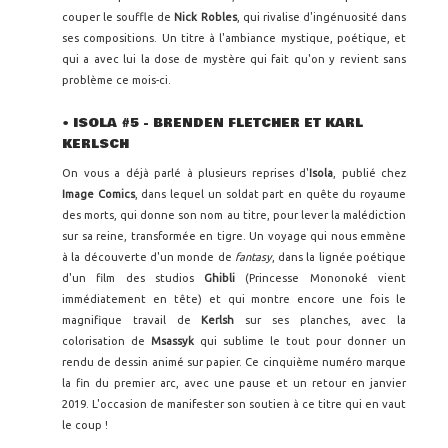
couper le souffle de
Nick Robles
, qui rivalise d'ingénuosité dans
ses compositions. Un titre à l'ambiance mystique, poétique, et
qui a avec lui la dose de mystère qui fait qu'on y revient sans
problème ce mois-ci.
•
ISOLA #5 - BRENDEN FLETCHER ET KARL
KERLSCH
On vous a déjà parlé à plusieurs reprises d'
Isola
, publié chez
Image Comics
, dans lequel un soldat part en quête du royaume
des morts, qui donne son nom au titre, pour lever la malédiction
sur sa reine, transformée en tigre. Un voyage qui nous emmène
à la découverte d'un monde de
fantasy
, dans la lignée poétique
d'un film des studios
Ghibli
(Princesse Mononoké vient
immédiatement en tête) et qui montre encore une fois le
magnifique travail de
Kerlsh
sur ses planches, avec la
colorisation de
Msassyk
qui sublime le tout pour donner un
rendu de dessin animé sur papier. Ce cinquième numéro marque
la fin du premier arc, avec une pause et un retour en janvier
2019. L'occasion de manifester son soutien à ce titre qui en vaut
le coup !