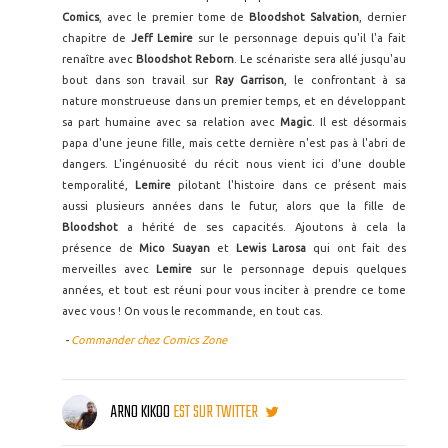
Comics
, avec le premier tome de
Bloodshot Salvation
, dernier
chapitre de
Jeff Lemire
sur le personnage depuis qu'il l'a fait
renaître avec
Bloodshot Reborn
. Le scénariste sera allé jusqu'au
bout dans son travail sur
Ray Garrison
, le confrontant à sa
nature monstrueuse dans un premier temps, et en développant
sa part humaine avec sa relation avec
Magic
. Il est désormais
papa d'une jeune fille, mais cette dernière n'est pas à l'abri de
dangers. L'ingénuosité du récit nous vient ici d'une double
temporalité,
Lemire
pilotant l'histoire dans ce présent mais
aussi plusieurs années dans le futur, alors que la fille de
Bloodshot
a hérité de ses capacités. Ajoutons à cela la
présence de
Mico Suayan
et
Lewis Larosa
qui ont fait des
merveilles avec
Lemire
sur le personnage depuis quelques
années, et tout est réuni pour vous inciter à prendre ce tome
avec vous ! On vous le recommande, en tout cas.
-
Commander chez Comics Zone
ARNO KIKOO
EST SUR TWITTER