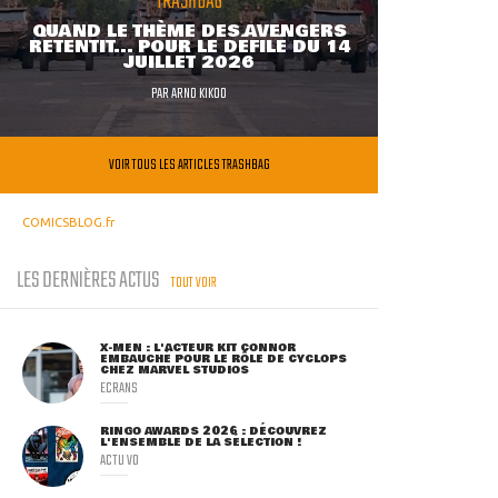
TRASHBAG
QUAND LE THÈME DES AVENGERS
RETENTIT... POUR LE DÉFILÉ DU 14
JUILLET 2026
PAR
ARNO KIKOO
VOIR TOUS LES ARTICLES TRASHBAG
COMICSBLOG.fr
LES DERNIÈRES ACTUS
TOUT VOIR
X-MEN : L'ACTEUR KIT CONNOR
EMBAUCHÉ POUR LE RÔLE DE CYCLOPS
CHEZ MARVEL STUDIOS
ECRANS
RINGO AWARDS 2026 : DÉCOUVREZ
L'ENSEMBLE DE LA SÉLECTION !
ACTU VO