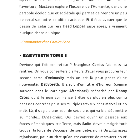
mystérieux artefact en compagnie de son chat. Au delà de
l'aventure,
MacLean
explore l'histoire de l'Humanité, dans une
parabole écologique et sociétale qui permet de prendre un peu
de recul sur notre condition actuelle. Et il faut avouer que le
dessin de celui qui fera
Head Lopper
juste après, a vraiment
quelque chose d'unique.
-
Commander chez Comics Zone
• BABYTEETH TOME 1
Devinez qui fait son retour ?
Snorgleux Comics
fait aussi sa
rentrée. On vous conseillera d'ailleurs d'aller vous procurer leur
second tome d'
Animosity
mais on est là pour parler d'une
nouveauté,
Babyteeth
. Il s'agit d'un titre d'horreur (comme
souvent dans le catalogue
Aftershock
) scénarisé par
Donny
Cates
, dont le nom commence à être de plus en plus connu
dans nos contrées pour ses multiples travaux chez
Marvel
et en
indé. Là, il s'agit d'une ado' de seize ans qui va bientôt mettre
au monde... l'Anté-Christ. Qui devrait ouvrir un passage aux
forces démoniaques sur Terre, mais
Sadie
devrait malgré tout
trouver la force de s'occuper de son bébé, non ? Un
pitch
assez
réjouissant, pour un titre qu'on est content de retrouver en VF