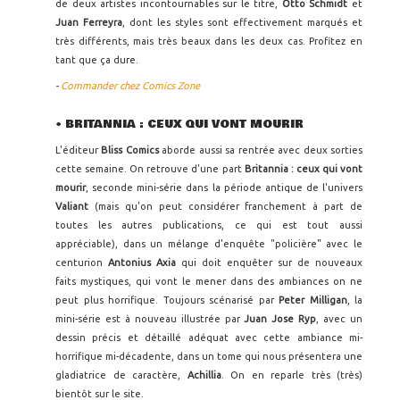
de deux artistes incontournables sur le titre,
Otto Schmidt
et
Juan Ferreyra
, dont les styles sont effectivement marqués et
très différents, mais très beaux dans les deux cas. Profitez en
tant que ça dure.
-
Commander chez Comics Zone
• BRITANNIA : CEUX QUI VONT MOURIR
L'éditeur
Bliss Comics
aborde aussi sa rentrée avec deux sorties
cette semaine. On retrouve d'une part
Britannia : ceux qui vont
mourir
, seconde mini-série dans la période antique de l'univers
Valiant
(mais qu'on peut considérer franchement à part de
toutes les autres publications, ce qui est tout aussi
appréciable), dans un mélange d'enquête "policière" avec le
centurion
Antonius Axia
qui doit enquêter sur de nouveaux
faits mystiques, qui vont le mener dans des ambiances on ne
peut plus horrifique. Toujours scénarisé par
Peter Milligan
, la
mini-série est à nouveau illustrée par
Juan Jose Ryp
, avec un
dessin précis et détaillé adéquat avec cette ambiance mi-
horrifique mi-décadente, dans un tome qui nous présentera une
gladiatrice de caractère,
Achillia
. On en reparle très (très)
bientôt sur le site.