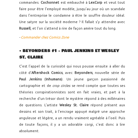
commandes.
Cochonnet
est embauché à
LexCorp
et veut tout
faire pour être l'employé modèle, jusqu'au jour où un scandale
dans l'entreprise le condamne à être le souffre douleur idéal.
Une satyre sur la société moderne ? Il fallait s'y attendre avec
Russell
, et l'on s'attend à rire de façon amère tout du long.
-
Commander chez Comics Zone
•
BEYONDERS #1 - PAUL JENKINS ET WESLEY
ST. CLAIRE
C'est l'appel de la curiosité qui nous pousse ensuite à aller du
côté d'
Aftershock Comics
, avec
Beyonders
, nouvelle série de
Paul Jenkins
(
Inhumans
). Un jeune garçon passionné de
cartographie et de
crop circles
se rend compte que toutes ses
théories conspirationnistes sont en fait vraies, et part à la
recherche d'un trésor dont le mystère répond à des millénaires
de questions. L'artiste
Wesley St. Claire
répond présent aux
dessins et son trait, à l'encrage appuyé malgré une approche
anguleuse et légère, a un rendu vraiment agréable à l'oeil. Puis
de toute façons, il y a un adorable corgi, c'est donc à lire
absolument.