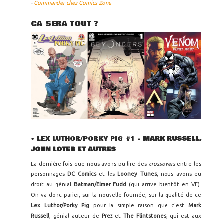
-
Commander chez Comics Zone
CA SERA TOUT ?
• LEX LUTHOR/PORKY PIG #1
- MARK RUSSELL,
JOHN LOTER ET AUTRES
La dernière fois que nous avons pu lire des
crossovers
entre les
personnages
DC Comics
et les
Looney Tunes
, nous avons eu
droit au génial
Batman/Elmer Fudd
(qui arrive bientôt en VF).
On va donc parier, sur la nouvelle fournée, sur la qualité de ce
Lex Luthor/Porky Pig
pour la simple raison que c'est
Mark
Russell
, génial auteur de
Prez
et
The Flintstones
, qui est aux