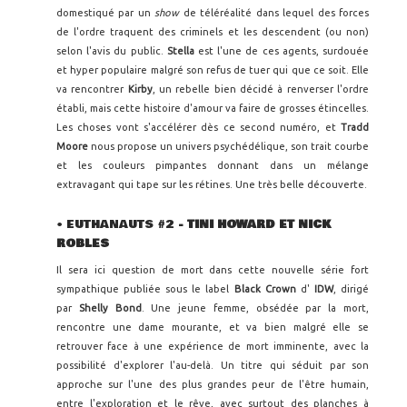
domestiqué par un
show
de téléréalité dans lequel des forces
de l'ordre traquent des criminels et les descendent (ou non)
selon l'avis du public.
Stella
est l'une de ces agents, surdouée
et hyper populaire malgré son refus de tuer qui que ce soit. Elle
va rencontrer
Kirby
, un rebelle bien décidé à renverser l'ordre
établi, mais cette histoire d'amour va faire de grosses étincelles.
Les choses vont s'accélérer dès ce second numéro, et
Tradd
Moore
nous propose un univers psychédélique, son trait courbe
et les couleurs pimpantes donnant dans un mélange
extravagant qui tape sur les rétines. Une très belle découverte.
• EUTHANAUTS #2
- TINI HOWARD ET NICK
ROBLES
Il sera ici question de mort dans cette nouvelle série fort
sympathique publiée sous le label
Black Crown
d'
IDW
, dirigé
par
Shelly Bond
. Une jeune femme, obsédée par la mort,
rencontre une dame mourante, et va bien malgré elle se
retrouver face à une expérience de mort imminente, avec la
possibilité d'explorer l'au-delà. Un titre qui séduit par son
approche sur l'une des plus grandes peur de l'être humain,
entre l'exploration et le rêve, avec surtout des planches à