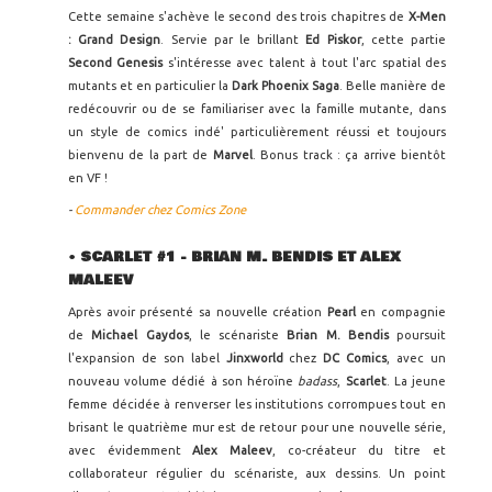
Cette semaine s'achève le second des trois chapitres de
X-Men
: Grand Design
. Servie par le brillant
Ed Piskor
, cette partie
Second Genesis
s'intéresse avec talent à tout l'arc spatial des
mutants et en particulier la
Dark Phoenix Saga
. Belle manière de
redécouvrir ou de se familiariser avec la famille mutante, dans
un style de comics indé' particulièrement réussi et toujours
bienvenu de la part de
Marvel
. Bonus track : ça arrive bientôt
en VF !
-
Commander chez Comics Zone
•
SCARLET #1 - BRIAN M. BENDIS ET ALEX
MALEEV
Après avoir présenté sa nouvelle création
Pearl
en compagnie
de
Michael Gaydos
, le scénariste
Brian M. Bendis
poursuit
l'expansion de son label
Jinxworld
chez
DC Comics
, avec un
nouveau volume dédié à son héroïne
badass
,
Scarlet
. La jeune
femme décidée à renverser les institutions corrompues tout en
brisant le quatrième mur est de retour pour une nouvelle série,
avec évidemment
Alex Maleev
, co-créateur du titre et
collaborateur régulier du scénariste, aux dessins. Un point