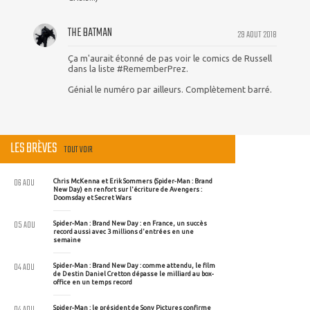
THE BATMAN
29 AOUT 2018
Ça m'aurait étonné de pas voir le comics de Russell
dans la liste #RememberPrez.
Génial le numéro par ailleurs. Complètement barré.
LES BRÈVES
TOUT VOIR
06 AOU
Chris McKenna et Erik Sommers (Spider-Man : Brand
New Day) en renfort sur l'écriture de Avengers :
Doomsday et Secret Wars
05 AOU
Spider-Man : Brand New Day : en France, un succès
record aussi avec 3 millions d'entrées en une
semaine
04 AOU
Spider-Man : Brand New Day : comme attendu, le film
de Destin Daniel Cretton dépasse le milliard au box-
office en un temps record
04 AOU
Spider-Man : le président de Sony Pictures confirme