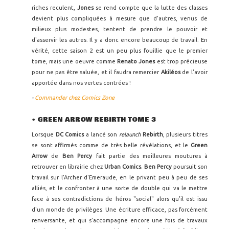
riches reculent,
Jones
se rend compte que la lutte des classes
devient plus compliquées à mesure que d'autres, venus de
milieux plus modestes, tentent de prendre le pouvoir et
d'asservir les autres. Il y a donc encore beaucoup de travail. En
vérité, cette saison 2 est un peu plus fouillie que le premier
tome, mais une oeuvre comme
Renato Jones
est trop précieuse
pour ne pas être saluée, et il faudra remercier
Akiléos
de l'avoir
apportée dans nos vertes contrées !
-
Commander chez Comics Zone
• GREEN ARROW REBIRTH TOME 3
Lorsque
DC Comics
a lancé son
relaunch
Rebirth
, plusieurs titres
se sont affirmés comme de très belle révélations, et le
Green
Arrow
de
Ben Percy
fait partie des meilleures moutures à
retrouver en librairie chez
Urban Comics
.
Ben Percy
poursuit son
travail sur l'Archer d'Emeraude, en le privant peu à peu de ses
alliés, et le confronter à une sorte de double qui va le mettre
face à ses contradictions de héros "social" alors qu'il est issu
d'un monde de privilèges. Une écriture efficace, pas forcément
renversante, et qui s'accompagne encore une fois de travaux