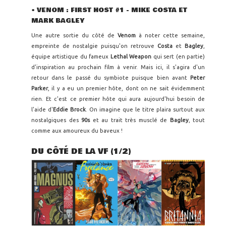
•
VENOM : FIRST HOST #1 - MIKE COSTA ET
MARK BAGLEY
Une autre sortie du côté de
Venom
à noter cette semaine,
empreinte de nostalgie puisqu'on retrouve
Costa
et
Bagley
,
équipe artistique du fameux
Lethal Weapon
qui sert (en partie)
d'inspiration au prochain film à venir. Mais ici, il s'agira d'un
retour dans le passé du symbiote puisque bien avant
Peter
Parker
, il y a eu un premier hôte, dont on ne sait évidemment
rien. Et c'est ce premier hôte qui aura aujourd'hui besoin de
l'aide d'
Eddie Brock
. On imagine que le titre plaira surtout aux
nostalgiques des
90s
et au trait très musclé de
Bagley
, tout
comme aux amoureux du baveux !
DU CÔTÉ DE LA VF (1/2)