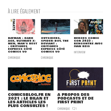
À LIRE ÉGALEMENT
BATMAN : DARK
OUTSIDERS,
HEROES COMIC
AGE, ULTIMATE X-
SPIDER-BOY, THE
CON 2023 :
MEN, MAN'S BEST
DEVIANT :
RENCONTRE AVEC
: CRITIQUES
CRITIQUES
IVAN REIS
EXPRESS CÔTÉ
EXPRESS CÔTÉ
COMICS VO
COMICS VO
INTERVIEW
CHRONIQUE
CHRONIQUE
COMICSBLOG.FR EN
A PROPOS DES
2021 : LE BILAN ET
PODCASTS ET DE
LES ARTICLES LES
FIRST PRINT
PLUS CONSULTÉS !
CHRONIQUE
1