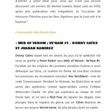
d'entrée
a priori
idéal pour ceux qui n'ont pas encore
découvert cet univers (le dernier numéro étant sorti en 2016,
après une publication très irrégulière), et l'occasion de
retrouver l'héroïne pour les fans. Espérons que le tout soit à la
hauteur !
-
Commander chez Comics Zone
•
WEB OF VENOM : VE'NAM #1 - DONNY CATES
ET JUANAN RAMIREZ
Donny Cates
repart loin en amont du jour où le symbiote est
venu se greffer à
Peter Parker
dans
Web of Venom : Ve'Nam #1
.
Focalisé sur les origines des premiers parasites huileux à avoir
débarqué sur Terre, ce numéro en forme de one-shot contera
les aventures du récemment introduit
Rex Strickland
- nom de
code Tyrannosaure. Pendant le Vietnam, les Etats-Unis se sont
servis des symbiotes comme super-soldats contre l'infâme
démocrate Charlie. Un plan qui explosera au visage du vieil
Oncle Sam, et ce sera à
Nick Fury
de réparer les dégats. Une
plongée dans le registre du genre, par un
Cates
désireux de
lancer son propre
Venom-verse
, de jolis dessins, bref, on valide.