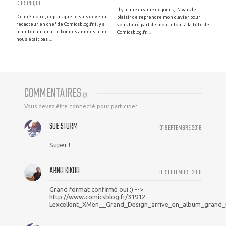
CHRONIQUE
Il y a une dizaine de jours, j'avais le
De mémoire, depuis que je suis devenu
plaisir de reprendre mon clavier pour
rédacteur en chef de Comicsblog.fr il y a
vous faire part de mon retour à la tête de
maintenant quatre bonnes années, il ne
Comicsblog.fr. ...
nous était pas ...
COMMENTAIRES
(
7
)
Vous devez être connecté pour participer
SUE STORM
01 SEPTEMBRE 2018
Super !
ARNO KIKOO
01 SEPTEMBRE 2018
Grand format confirmé oui :) -->
http://www.comicsblog.fr/31912-
Lexcellent_XMen__Grand_Design_arrive_en_album_grand_