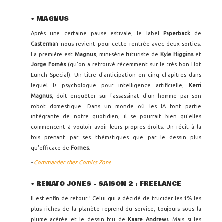
• MAGNUS
Après une certaine pause estivale, le label
Paperback
de
Casterman
nous revient pour cette rentrée avec deux sorties.
La première est
Magnus
, mini-série futuriste de
Kyle Higgins
et
Jorge Fornés
(qu'on a retrouvé récemment sur le très bon Hot
Lunch Special). Un titre d'anticipation en cinq chapitres dans
lequel la psychologue pour intelligence artificielle,
Kerri
Magnus
, doit enquêter sur l'assassinat d'un homme par son
robot domestique. Dans un monde où les IA font partie
intégrante de notre quotidien, il se pourrait bien qu'elles
commencent à vouloir avoir leurs propres droits. Un récit à la
fois prenant par ses thématiques que par le dessin plus
qu'efficace de
Fornes
.
-
Commander chez Comics Zone
• RENATO JONES - SAISON 2 : FREELANCE
Il est enfin de retour ! Celui qui a décidé de trucider les 1% les
plus riches de la planète reprend du service, toujours sous la
plume acérée et le dessin fou de
Kaare Andrews
. Mais si les