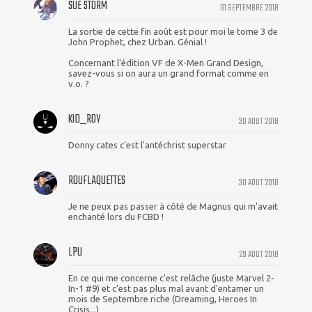
SUE STORM
01 SEPTEMBRE 2018
La sortie de cette fin août est pour moi le tome 3 de
John Prophet, chez Urban. Génial !
Concernant l'édition VF de X-Men Grand Design,
savez-vous si on aura un grand format comme en
v.o. ?
KID_ROY
30 AOUT 2018
Donny cates c'est l'antéchrist superstar
ROUFLAQUETTES
30 AOUT 2018
Je ne peux pas passer à côté de Magnus qui m'avait
enchanté lors du FCBD !
LPU
29 AOUT 2018
En ce qui me concerne c'est relâche (juste Marvel 2-
In-1 #9) et c'est pas plus mal avant d'entamer un
mois de Septembre riche (Dreaming, Heroes In
Crisis...)