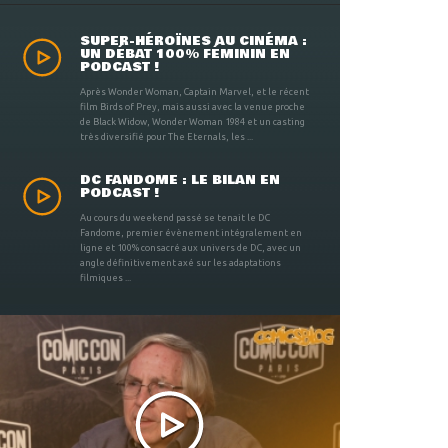
SUPER-HÉROÏNES AU CINÉMA :
UN DÉBAT 100% FÉMININ EN
PODCAST !
Après Wonder Woman, Captain Marvel, et le récent
film Birds of Prey, mais aussi avec la venue proche
de Black Widow, Wonder Woman 1984 et un casting
très diversifié pour The Eternals, les ...
DC FANDOME : LE BILAN EN
PODCAST !
Au cours du weekend passé se tenait le DC
Fandome, premier évènement intégralement en
ligne et 100% consacré aux univers de DC, avec un
angle définitivement axé sur les adaptations
filmiques ...