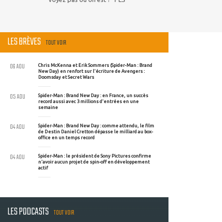
LES BRÈVES
TOUT VOIR
06 AOU
Chris McKenna et Erik Sommers (Spider-Man : Brand
New Day) en renfort sur l'écriture de Avengers :
Doomsday et Secret Wars
05 AOU
Spider-Man : Brand New Day : en France, un succès
record aussi avec 3 millions d'entrées en une
semaine
04 AOU
Spider-Man : Brand New Day : comme attendu, le film
de Destin Daniel Cretton dépasse le milliard au box-
office en un temps record
04 AOU
Spider-Man : le président de Sony Pictures confirme
n'avoir aucun projet de spin-off en développement
actif
LES PODCASTS
TOUT VOIR