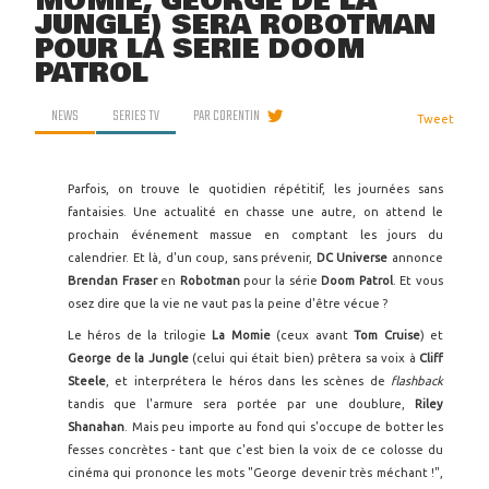
MOMIE, GEORGE DE LA
JUNGLE) SERA ROBOTMAN
POUR LA SÉRIE DOOM
PATROL
NEWS
SERIES TV
PAR
CORENTIN
Tweet
Parfois, on trouve le quotidien répétitif, les journées sans
fantaisies. Une actualité en chasse une autre, on attend le
prochain événement massue en comptant les jours du
calendrier. Et là, d'un coup, sans prévenir,
DC Universe
annonce
Brendan Fraser
en
Robotman
pour la série
Doom Patrol
. Et vous
osez dire que la vie ne vaut pas la peine d'être vécue ?
Le héros de la trilogie
La Momie
(ceux avant
Tom Cruise
) et
George de la Jungle
(celui qui était bien) prêtera sa voix à
Cliff
Steele
, et interprétera le héros dans les scènes de
flashback
tandis que l'armure sera portée par une doublure,
Riley
Shanahan
. Mais peu importe au fond qui s'occupe de botter les
fesses concrètes - tant que c'est bien la voix de ce colosse du
cinéma qui prononce les mots "George devenir très méchant !",