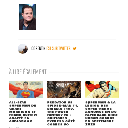
CORENTIN
EST SUR TWITTER
À LIRE ÉGALEMENT
ALL-STAR
PREDATOR VS
SUPERMAN & LA
SUPERMAN DE
SPIDER-MAN #1,
LÉGION DES
GRANT
BATMAN #159,
SUPER-HÉROS
MORRISON ET
THE POWER
ANNONCÉ EN DC
FRANK QUITELY
FANTASY #8 :
PAPERBACK CHEZ
ADAPTÉ EN
CRITIQUES
URBAN COMICS
AUDIOBOOK
EXPRESS CÔTÉ
EN SEPTEMBRE
COMICS VO
2025