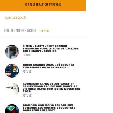
VOIR TOUS LES ARTICLES TRASHBAG
COMICSBLOG.fr
LES DERNIÈRES ACTUS
TOUT VOIR
X-MEN : L'ACTEUR KIT CONNOR
EMBAUCHÉ POUR LE RÔLE DE CYCLOPS
CHEZ MARVEL STUDIOS
ECRANS
RINGO AWARDS 2026 : DÉCOUVREZ
L'ENSEMBLE DE LA SÉLECTION !
ACTU VO
AUTOMATIC KAFKA DE JOE CASEY ET
ASHLEY WOOD TROUVE UNE NOUVELLE
VIE CHEZ IMAGE COMICS EN NOVEMBRE
2026
ACTU VO
DIAMOND COMICS VA RENDRE AUX
ÉDITEURS LES COMICS SÉQUESTRÉS
DANS LEUR ENTREPÔT