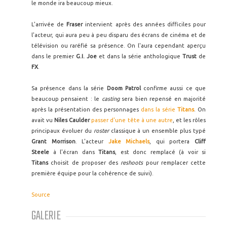
le monde ira beaucoup mieux.
L'arrivée de
Fraser
intervient après des années difficiles pour
l'acteur, qui aura peu à peu disparu des écrans de cinéma et de
télévision ou raréfié sa présence. On l'aura cependant aperçu
dans le premier
G.I. Joe
et dans la série anthologique
Trust
de
FX
.
Sa présence dans la série
Doom Patrol
confirme aussi ce que
beaucoup pensaient : le
casting
sera bien repensé en majorité
après la présentation des personnages
dans la série
Titans
. On
avait vu
Niles Caulder
passer d'une tête à une autre
, et les rôles
principaux évoluer du
roster
classique à un ensemble plus typé
Grant Morrison
. L'acteur
Jake Michaels
, qui portera
Cliff
Steele
à l'écran dans
Titans
, est donc remplacé (à voir si
Titans
choisit de proposer des
reshoots
pour remplacer cette
première équipe pour la cohérence de suivi).
Source
GALERIE