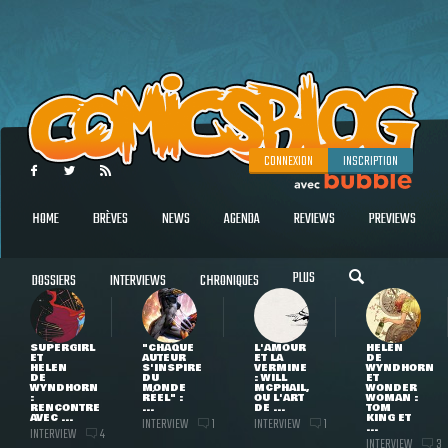
CONNEXION
INSCRIPTION
HOME
BRÈVES
NEWS
AGENDA
REVIEWS
PREVIEWS
PLUS
DOSSIERS
INTERVIEWS
CHRONIQUES
SUPERGIRL
"CHAQUE
L'AMOUR
HELEN
ET
AUTEUR
ET LA
DE
HELEN
S'INSPIRE
VERMINE
WYNDHORN
DE
DU
: WILL
ET
WYNDHORN
MONDE
MCPHAIL,
WONDER
:
RÉEL" :
OU L'ART
WOMAN :
RENCONTRE
...
DE ...
TOM
AVEC ...
KING ET
INTERVIEW
INTERVIEW
1
1
...
INTERVIEW
4
INTERVIEW
3