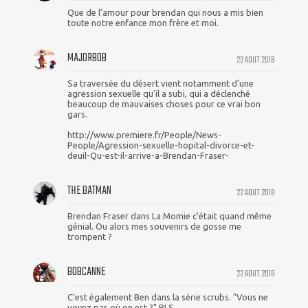
Que de l’amour pour brendan qui nous a mis bien
toute notre enfance mon frère et moi.
MAJORBOB
22 AOUT 2018
Sa traversée du désert vient notamment d'une
agression sexuelle qu'il a subi, qui a déclenché
beaucoup de mauvaises choses pour ce vrai bon
gars.
http://www.premiere.fr/People/News-
People/Agression-sexuelle-hopital-divorce-et-
deuil-Qu-est-il-arrive-a-Brendan-Fraser-
THE BATMAN
22 AOUT 2018
Brendan Fraser dans La Momie c'était quand même
génial. Ou alors mes souvenirs de gosse me
trompent ?
BOBCANNE
22 AOUT 2018
C'est également Ben dans la série scrubs. "Vous ne
voyez pas où on est ?" PLS