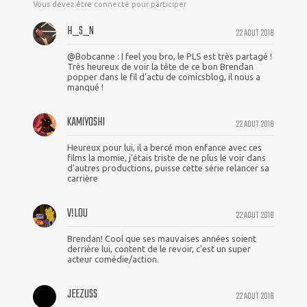
Vous devez être connecté pour participer
H_S_N
22 AOUT 2018
@Bobcanne : I feel you bro, le PLS est très partagé !
Très heureux de voir la tête de ce bon Brendan
popper dans le fil d’actu de comicsblog, il nous a
manqué !
KAMIYOSHI
22 AOUT 2018
Heureux pour lui, il a bercé mon enfance avec ces
films la momie, j'étais triste de ne plus le voir dans
d'autres productions, puisse cette série relancer sa
carrière
V!L0U
22 AOUT 2018
Brendan! Cool que ses mauvaises années soient
derrière lui, content de le revoir, c'est un super
acteur comédie/action.
JEEZUSS
22 AOUT 2018