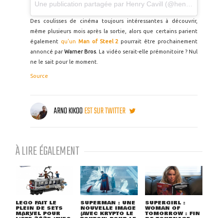
Une publication partagée par
Henry Cavill
(@henrycavill) le
Des coulisses de cinéma toujours intéressantes à découvrir,
même plusieurs mois après la sortie, alors que certains parient
également
qu'un
Man of Steel 2
pourrait être prochainement
annoncé par
Warner Bros
. La vidéo serait-elle prémonitoire ? Nul
ne le sait pour le moment.
Source
ARNO KIKOO
EST SUR TWITTER
À LIRE ÉGALEMENT
LEGO FAIT LE
SUPERMAN : UNE
SUPERGIRL :
PLEIN DE SETS
NOUVELLE IMAGE
WOMAN OF
MARVEL POUR
(AVEC KRYPTO LE
TOMORROW : FIN