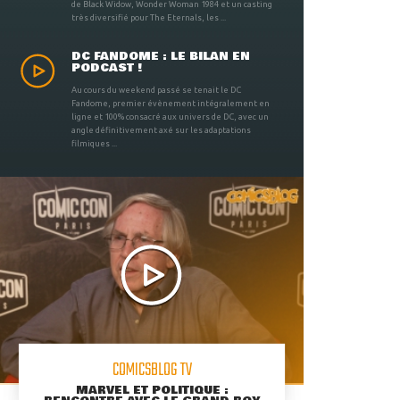
de Black Widow, Wonder Woman 1984 et un casting
très diversifié pour The Eternals, les ...
DC FANDOME : LE BILAN EN
PODCAST !
Au cours du weekend passé se tenait le DC
Fandome, premier évènement intégralement en
ligne et 100% consacré aux univers de DC, avec un
angle définitivement axé sur les adaptations
filmiques ...
COMICSBLOG TV
MARVEL ET POLITIQUE :