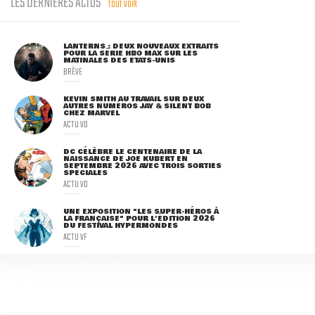
LES DERNIÈRES ACTUS
TOUT VOIR
LANTERNS : DEUX NOUVEAUX EXTRAITS
POUR LA SÉRIE HBO MAX SUR LES
MATINALES DES ETATS-UNIS
BRÈVE
KEVIN SMITH AU TRAVAIL SUR DEUX
AUTRES NUMÉROS JAY & SILENT BOB
CHEZ MARVEL
ACTU VO
DC CÉLÈBRE LE CENTENAIRE DE LA
NAISSANCE DE JOE KUBERT EN
SEPTEMBRE 2026 AVEC TROIS SORTIES
SPÉCIALES
ACTU VO
UNE EXPOSITION "LES SUPER-HÉROS À
LA FRANÇAISE" POUR L'ÉDITION 2026
DU FESTIVAL HYPERMONDES
ACTU VF