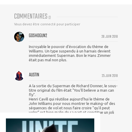
COMMENTAIRES
(
2
)
Vous devez être connecté pour participer
GOSHOGUN2
26 JUIN 2018
Incroyable le pouvoir d'évocation du thème de
Williams. Un type suspendu à un harnais devient
immédiatement Superman. Bon le Hans Zimmer
était pas mal non plus.
AUSTIN
25 JUIN 2018
A la sortie du Superman de Richard Donner, le sous-
titre original du film était "You'll believe a man can
fly".
Henri Cavill qui réutilise aujourd'hui le thème de
John Williams pour nous montrer le making-of des
séquences de vol et nous faire croire "qu'il peut
voler" est bien malin de sa part et constitue un joli
clin d’œil ^^