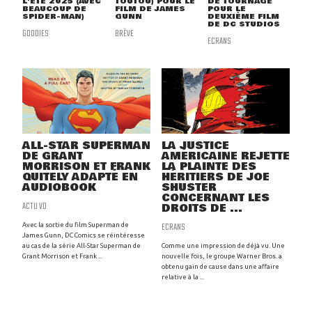
L'ÉTÉ 2025 (AVEC
TOUTOU) POUR LE
DE TOURNAGE
BEAUCOUP DE
FILM DE JAMES
POUR LE
SPIDER-MAN)
GUNN
DEUXIÈME FILM
DE DC STUDIOS
GOODIES
BRÈVE
ECRANS
ALL-STAR SUPERMAN
LA JUSTICE
DE GRANT
AMÉRICAINE REJETTE
MORRISON ET FRANK
LA PLAINTE DES
QUITELY ADAPTÉ EN
HÉRITIERS DE JOE
AUDIOBOOK
SHUSTER
CONCERNANT LES
ACTU VO
DROITS DE ...
ECRANS
Avec la sortie du film Superman de
James Gunn, DC Comics se réintéresse
au cas de la série All-Star Superman de
Comme une impression de déjà vu. Une
Grant Morrison et Frank ...
nouvelle fois, le groupe Warner Bros. a
obtenu gain de cause dans une affaire
relative à la ...