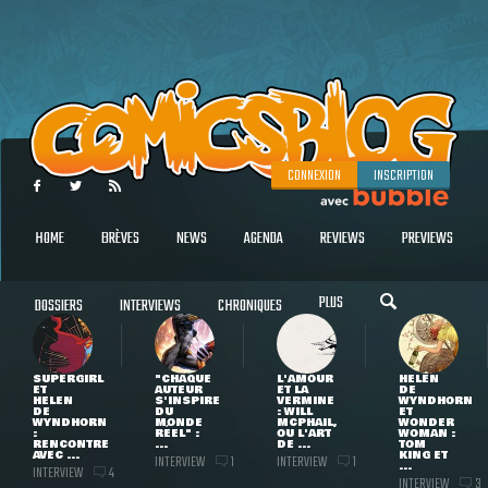
CONNEXION
INSCRIPTION
HOME
BRÈVES
NEWS
AGENDA
REVIEWS
PREVIEWS
PLUS
DOSSIERS
INTERVIEWS
CHRONIQUES
SUPERGIRL
"CHAQUE
L'AMOUR
HELEN
ET
AUTEUR
ET LA
DE
HELEN
S'INSPIRE
VERMINE
WYNDHORN
DE
DU
: WILL
ET
WYNDHORN
MONDE
MCPHAIL,
WONDER
:
RÉEL" :
OU L'ART
WOMAN :
RENCONTRE
...
DE ...
TOM
AVEC ...
KING ET
INTERVIEW
INTERVIEW
1
1
...
INTERVIEW
4
INTERVIEW
3