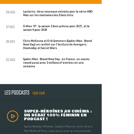
08 AOU
Lanterns : deux nouveaux extraits pour la série HBO
Max sur les matinales des Etats-Unis
07 AOU
X-Men '97 : la saison 3 bien prévue pour 2027, et la
saison 4 pour 2028
06 AOU
Chris McKenna et Erik Sommers (Spider-Man : Brand
New Day) en renfort sur l'écriture de Avengers :
Doomsday et Secret Wars
05 AOU
Spider-Man : Brand New Day : en France, un succès
record aussi avec 3 millions d'entrées en une
semaine
LES PODCASTS
TOUT VOIR
SUPER-HÉROÏNES AU CINÉMA :
UN DÉBAT 100% FÉMININ EN
PODCAST !
Après Wonder Woman, Captain Marvel, et le récent
film Birds of Prey, mais aussi avec la venue proche