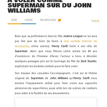
À VOLER COMME
SUPERMAN SUR DU JOHN
WILLIAMS
NEWS
CINÉMA
PAR
ARNO KIKOO
Tweet
Bien que sa performance dans le film
Justice League
ne lui aura
pas fait que du bien (la faute à
une sordide histoire de
moustache
, entre autres),
Henry Cavill
tient à son rôle de
Superman
. Alors que nous fêtons cette année les 80 ans
d'existence de l'Homme d'Acier, l'acteur a tenu à dévoiler
quelques passages pris sur le tournage du film de
Zack Snyder
,
explicitant les modules utilisés pour le faire voler.
Son équipe des cascades l'accompagnant, c'est sur le thème
original de
Superman
de
John Williams
qu'
Henry Cavill
nous
montre l'équipement utilisé pour faire croire aux capacités
aériennes du super-héros, aussi utile lors de scènes de combats
pour aider à la fluidité de ses mouvements.