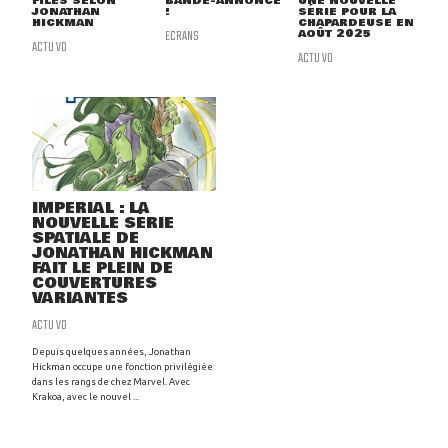
FILES SELON
BANDE-ANNONCE
UNE NOUVELLE
JONATHAN
!
SÉRIE POUR LA
HICKMAN
CHAPARDEUSE EN
ECRANS
AOÛT 2025
ACTU VO
ACTU VO
IMPERIAL : LA
NOUVELLE SÉRIE
SPATIALE DE
JONATHAN HICKMAN
FAIT LE PLEIN DE
COUVERTURES
VARIANTES
ACTU VO
Depuis quelques années, Jonathan
Hickman occupe une fonction privilégiée
dans les rangs de chez Marvel. Avec
Krakoa, avec le nouvel ...