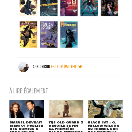
ARNO KIKOO
EST SUR TWITTER
À LIRE ÉGALEMENT
MARVEL DEVRAIT
THE OLD GUARD 2
BLACK CAT : G.
BIENTÔT PUBLIER
DÉVOILE ENFIN
WILLOW WILSON
DES COMICS X-
SA PREMIÈRE
AU TRAVAIL SUR