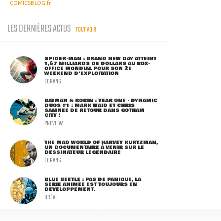
COMICSBLOG.fr
LES DERNIÈRES ACTUS
TOUT VOIR
SPIDER-MAN : BRAND NEW DAY ATTEINT
1,67 MILLIARDS DE DOLLARS AU BOX-
OFFICE MONDIAL POUR SON 2E
WEEKEND D'EXPLOITATION
ECRANS
BATMAN & ROBIN : YEAR ONE - DYNAMIC
DUOS #1 : MARK WAID ET CHRIS
SAMNEE DE RETOUR DANS GOTHAM
CITY !
PREVIEW
THE MAD WORLD OF HARVEY KURTZMAN,
UN DOCUMENTAIRE À VENIR SUR LE
DESSINATEUR LÉGENDAIRE
ECRANS
BLUE BEETLE : PAS DE PANIQUE, LA
SÉRIE ANIMÉE EST TOUJOURS EN
DÉVELOPPEMENT.
BRÈVE