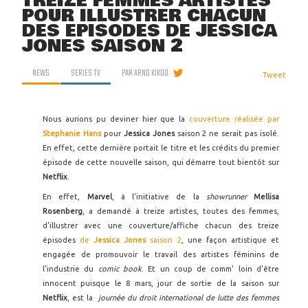
TREIZE FEMMES ARTISTES
POUR ILLUSTRER CHACUN
DES ÉPISODES DE JESSICA
JONES SAISON 2
NEWS
SERIES TV
PAR
ARNO KIKOO
Tweet
Nous aurions pu deviner hier que la
couverture réalisée par
Stephanie Hans
pour
Jessica Jones
saison 2 ne serait pas isolé.
En effet, cette dernière portait le titre et les crédits du premier
épisode de cette nouvelle saison, qui démarre tout bientôt sur
Netflix
.
En effet,
Marvel
, à l'initiative de la
showrunner
Mellisa
Rosenberg
,
a demandé à treize artistes, toutes des femmes,
d'illustrer avec une couverture/affiche chacun des treize
épisodes
de
Jessica Jones
saison 2
, une façon artistique et
engagée de promouvoir le travail des artistes féminins de
l'industrie du
comic book
. Et un coup de comm' loin d'être
innocent puisque le 8 mars, jour de sortie de la saison sur
Netflix
, est la
journée du droit international de lutte des femmes