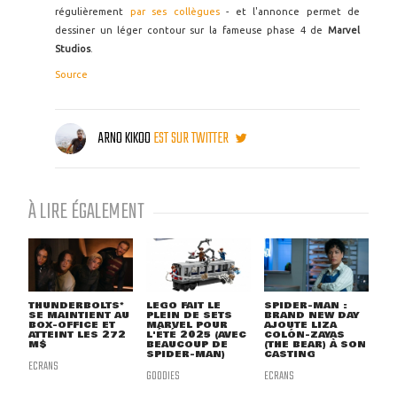
régulièrement
par ses collègues
- et l'annonce permet de
dessiner un léger contour sur la fameuse phase 4 de
Marvel
Studios
.
Source
ARNO KIKOO
EST SUR TWITTER
À LIRE ÉGALEMENT
THUNDERBOLTS*
LEGO FAIT LE
SPIDER-MAN :
SE MAINTIENT AU
PLEIN DE SETS
BRAND NEW DAY
BOX-OFFICE ET
MARVEL POUR
AJOUTE LIZA
ATTEINT LES 272
L'ÉTÉ 2025 (AVEC
COLÓN-ZAYAS
M$
BEAUCOUP DE
(THE BEAR) À SON
SPIDER-MAN)
CASTING
ECRANS
GOODIES
ECRANS