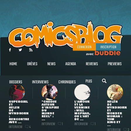
CONNEXION
INSCRIPTION
HOME
BRÈVES
NEWS
AGENDA
REVIEWS
PREVIEWS
PLUS
DOSSIERS
INTERVIEWS
CHRONIQUES
SUPERGIRL
"CHAQUE
L'AMOUR
HELEN
ET
AUTEUR
ET LA
DE
HELEN
S'INSPIRE
VERMINE
WYNDHORN
DE
DU
: WILL
ET
WYNDHORN
MONDE
MCPHAIL,
WONDER
:
RÉEL" :
OU L'ART
WOMAN :
RENCONTRE
...
DE ...
TOM
AVEC ...
KING ET
INTERVIEW
INTERVIEW
1
1
...
INTERVIEW
4
INTERVIEW
3