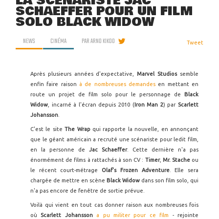
LA SCÉNARISTE JAC
SCHAEFFER POUR UN FILM
SOLO BLACK WIDOW
NEWS
CINÉMA
PAR
ARNO KIKOO
Tweet
Après plusieurs années d'expectative,
Marvel Studios
semble
enfin faire raison
à de nombreuses demandes
en mettant en
route un projet de film solo pour le personnage de
Black
Widow
, incarné à l'écran depuis 2010 (
Iron Man 2
) par
Scarlett
Johansson
.
C'est le site
The Wrap
qui rapporte la nouvelle, en annonçant
que le géant américain a recruté une scénariste pour ledit film,
en la personne de
Jac Schaeffer
. Cette dernière n'a pas
énormément de films à rattachés à son CV :
Timer
,
Mr. Stache
ou
le récent court-métrage
Olaf's Frozen Adventure
. Elle sera
chargée de mettre en scène
Black Widow
dans son film solo, qui
n'a pas encore de fenêtre de sortie prévue.
Voilà qui vient en tout cas donner raison aux nombreuses fois
où
Scarlett Johansson
a pu militer pour ce film
- rejointe