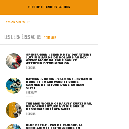
VOIR TOUS LES ARTICLES TRASHBAG
COMICSBLOG.fr
LES DERNIÈRES ACTUS
TOUT VOIR
SPIDER-MAN : BRAND NEW DAY ATTEINT
1,67 MILLIARDS DE DOLLARS AU BOX-
OFFICE MONDIAL POUR SON 2E
WEEKEND D'EXPLOITATION
ECRANS
BATMAN & ROBIN : YEAR ONE - DYNAMIC
DUOS #1 : MARK WAID ET CHRIS
SAMNEE DE RETOUR DANS GOTHAM
CITY !
PREVIEW
THE MAD WORLD OF HARVEY KURTZMAN,
UN DOCUMENTAIRE À VENIR SUR LE
DESSINATEUR LÉGENDAIRE
ECRANS
BLUE BEETLE : PAS DE PANIQUE, LA
SÉRIE ANIMÉE EST TOUJOURS EN