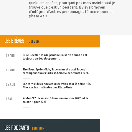
quelques années, pourquoi pas mais maintenant je
trouve que c'est un peu tard. Il y avait moyen
d'intégrer d'autres personnages féminins pour la
phase 4 ! :/
LES BRÈVES
TOUT VOIR
09 AOU
Blue Beetle : pas de panique, la série animée est
toujours en développement.
09 AOU
The Boys, Spider-Noir, Superman et aussi Supergirl
récompensés aux Critics Choice Super Awards 2026
08 AOU
Lanterns : deux nouveaux extraits pour la série HBO
Max sur les matinales des Etats-Unis
07 AOU
X-Men '97 : la saison 3 bien prévue pour 2027, et la
saison 4 pour 2028
LES PODCASTS
TOUT VOIR