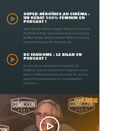
SUPER-HÉROÏNES AU CINÉMA :
UN DÉBAT 100% FÉMININ EN
PODCAST !
Après Wonder Woman, Captain Marvel, et le récent
film Birds of Prey, mais aussi avec la venue proche
de Black Widow, Wonder Woman 1984 et un casting
très diversifié pour The Eternals, les ...
DC FANDOME : LE BILAN EN
PODCAST !
Au cours du weekend passé se tenait le DC
Fandome, premier évènement intégralement en
ligne et 100% consacré aux univers de DC, avec un
angle définitivement axé sur les adaptations
filmiques ...