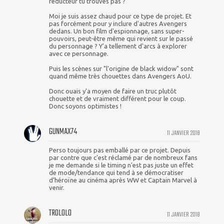
réducteur tu trouves pas ?
Moi je suis assez chaud pour ce type de projet. Et
pas forcément pour y inclure d'autres Avengers
dedans. Un bon film d'espionnage, sans super-
pouvoirs, peut-être même qui revient sur le passé
du personnage ? Y'a tellement d'arcs à explorer
avec ce personnage.
Puis les scènes sur "l'origine de black widow" sont
quand même très chouettes dans Avengers AoU.
Donc ouais y'a moyen de faire un truc plutôt
chouette et de vraiment différent pour le coup.
Donc soyons optimistes !
GUNMAX74
11 JANVIER 2018
Perso toujours pas emballé par ce projet. Depuis
par contre que c'est réclamé par de nombreux fans
je me demande si le timing n'est pas juste un effet
de mode/tendance qui tend à se démocratiser
d’héroïne au cinéma après WW et Captain Marvel à
venir.
TROLOLO
11 JANVIER 2018