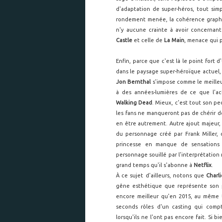
d'adaptation de super-héros, tout simp
rondement menée, la cohérence graphiq
n'y aucune crainte à avoir concernant
Castle
et celle de
La Main
, menace qui 
Enfin, parce que c'est là le point fort 
dans le paysage super-héroïque actuel, 
Jon Bernthal
s'impose comme le meille
à des années-lumières de ce que l'a
Walking Dead
. Mieux, c'est tout son pe
les fans ne manqueront pas de chérir dès
en être autrement. Autre ajout majeur
du personnage créé par Frank Miller, d
princesse en manque de sensations q
personnage souillé par l'interprétation
grand temps qu'il s'abonne à
Netflix
.
À ce sujet d'ailleurs, notons que
Charl
gêne esthétique que représente son pr
encore meilleur qu'en 2015, au même
seconds rôles d'un casting qui compt
lorsqu'ils ne l'ont pas encore fait. Si 