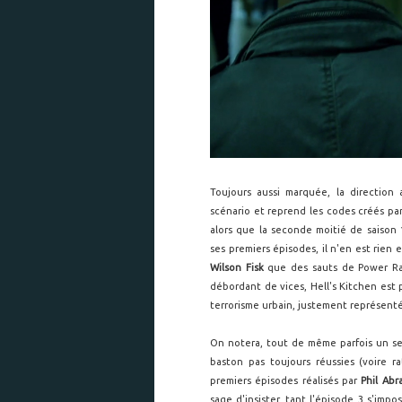
Toujours aussi marquée, la direction
scénario et reprend les codes créés par
alors que la seconde moitié de saison
ses premiers épisodes, il n'en est rien 
Wilson Fisk
que des sauts de Power R
débordant de vices, Hell's Kitchen est 
terrorisme urbain, justement représen
On notera, tout de même parfois un se
baston pas toujours réussies (voire r
premiers épisodes réalisés par
Phil Abr
sage d'insister, tant l'épisode 3 s'im