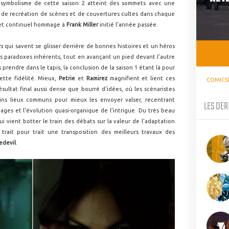
de symbolisme de cette saison 2 atteint des sommets avec une
, de recréation de scènes et de couvertures cultes dans chaque
t et continuel hommage à
Frank Miller
initié l'année passée.
rs
qui savent se glisser derrière de bonnes histoires et un héros
es paradoxes inhérents, tout en avançant un pied devant l'autre
 prendre dans le tapis, la conclusion de la saison 1 étant là pour
ette fidélité. Mieux,
Petrie
et
Ramirez
magnifient et lient ces
COMICS
ésultat final aussi dense que bourré d'idées, où les scénaristes
ns lieux communs pour mieux les envoyer valser, recentrant
LES DER
ges et l'évolution quasi-organique de l'intrigue. Du très beau
i vient botter le train des débats sur la valeur de l'adaptation
trait pour trait une transposition des meilleurs travaux des
edevil
.