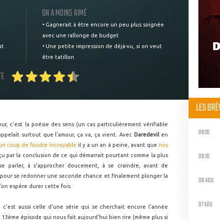
ON A MOINS AIMÉ
• Gagnerait à être encore un peu plus soignée
avec une rallonge de budget
D
ut
• Une petite impression de déjà-vu, si on veut
être tatillon
TE
LES BR
r, c'est la poésie des sens (un cas particulièrement vérifiable
09:20
ppelait surtout que l'amour, ça va, ça vient. Avec
Daredevil
en
un coup de foudre incroyable
il y a un an à peine, avant que
nos
09:01
u par la conclusion de ce qui démarrait pourtant comme la plus
 se parler, à s'approcher doucement, à se craindre, avant de
té pour se redonner une seconde chance et finalement plonger la
08 AOU
'on espère durer cette fois.
07 AOU
, c'est aussi celle d'une série qui se cherchait encore l'année
n 13ème épisode qui nous fait aujourd'hui bien rire (même plus si