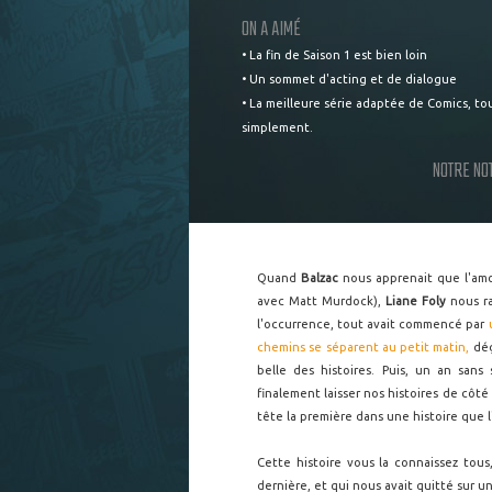
ON A AIMÉ
• La fin de Saison 1 est bien loin
• Un sommet d'acting et de dialogue
• La meilleure série adaptée de Comics, to
simplement.
NOTRE NO
Quand
Balzac
nous apprenait que l'amou
avec Matt Murdock),
Liane Foly
nous ra
l'occurrence, tout avait commencé par
chemins se séparent au petit matin,
déç
belle des histoires. Puis, un an sans
finalement laisser nos histoires de cô
tête la première dans une histoire que l
Cette histoire vous la connaissez tous
dernière, et qui nous avait quitté sur u