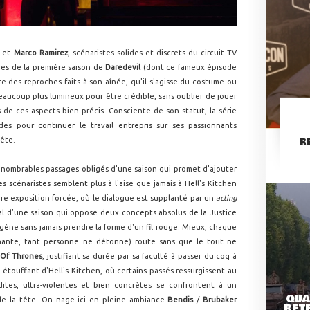
et
Marco Ramirez
, scénaristes solides et discrets du circuit TV
odes de la première saison de
Daredevil
(dont ce fameux épisode
e des reproches faits à son aînée, qu'il s'agisse du costume ou
aucoup plus lumineux pour être crédible, sans oublier de jouer
 de ces aspects bien précis. Consciente de son statut, la série
des pour continuer le travail entrepris sur ses passionnants
tête.
R
s innombrables passages obligés d'une saison qui promet d'ajouter
s scénaristes semblent plus à l'aise que jamais à Hell's Kitchen
dre exposition forcée, où le dialogue est supplanté par un
acting
l d'une saison qui oppose deux concepts absolus de la Justice
gène sans jamais prendre la forme d'un fil rouge. Mieux, chaque
nante, tant personne ne détonne) route sans que le tout ne
Of Thrones
, justifiant sa durée par sa faculté à passer du coq à
 étouffant d'Hell's Kitchen, où certains passés ressurgissent au
s, ultra-violentes et bien concrètes se confrontent à un
QUA
de la tête. On nage ici en pleine ambiance
Bendis
/
Brubaker
RETE