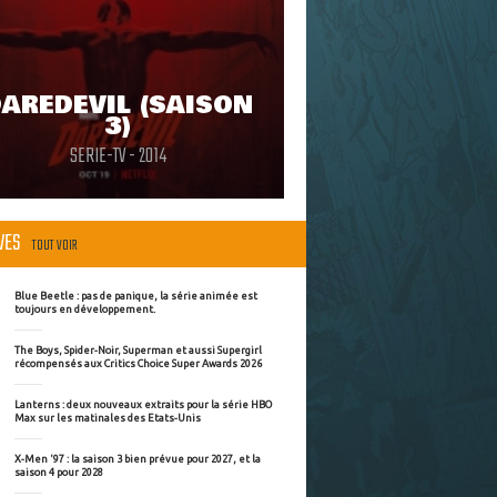
AREDEVIL (SAISON
3)
SERIE-TV - 2014
ÈVES
TOUT VOIR
Blue Beetle : pas de panique, la série animée est
toujours en développement.
The Boys, Spider-Noir, Superman et aussi Supergirl
récompensés aux Critics Choice Super Awards 2026
Lanterns : deux nouveaux extraits pour la série HBO
Max sur les matinales des Etats-Unis
X-Men '97 : la saison 3 bien prévue pour 2027, et la
saison 4 pour 2028