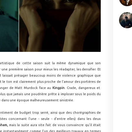
 artistique de cette saison suit la même dynamique que son
 une première saison pour mieux les réadapter, les densifier. Et
 1 laissait présager beaucoup moins de violence graphique que
et le ton est clairement plus proche de l'amour des portières de
anger de Matt Murdock face au
Kingpin
. Crade, dangereux et
plus que jamais une poudrière prête à imploser sous le poids du
té dans une époque malheureusement sinistrée.
ntiment de budget trop serré, ainsi que des chorégraphies de
atées concernant l'une - seule - d'entre elles) dans les deux
aham,
mais la suite aura vite fait de vous convaincre qu'il était
pose instantanément comme l'un des meilleurs travaux en termes