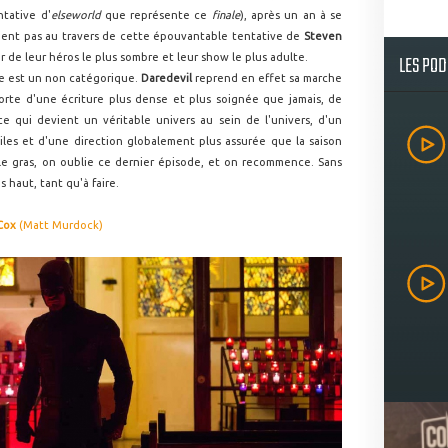
ntative d'
elseworld
que représente ce
finale
), après un an à se
ent pas au travers de cette épouvantable tentative de
Steven
LES PO
r de leur héros le plus sombre et leur show le plus adulte.
se est un non catégorique.
Daredevil
reprend en effet sa marche
orte d'une écriture plus dense et plus soignée que jamais, de
e qui devient un véritable univers au sein de l'univers, d'un
les et d'une direction globalement plus assurée que la saison
le gras, on oublie ce dernier épisode, et on recommence. Sans
s haut, tant qu'à faire.
Cox
(Matt Murdock)