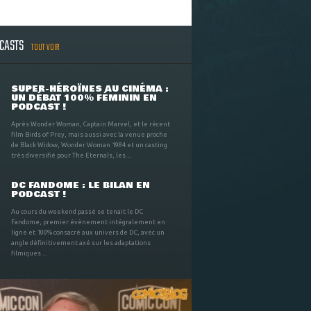
DCASTS
TOUT VOIR
SUPER-HÉROÏNES AU CINÉMA :
UN DÉBAT 100% FÉMININ EN
PODCAST !
Après Wonder Woman, Captain Marvel, et le récent
film Birds of Prey, mais aussi avec la venue proche
de Black Widow, Wonder Woman 1984 et un casting
très diversifié pour The Eternals, les ...
DC FANDOME : LE BILAN EN
PODCAST !
Au cours du weekend passé se tenait le DC
Fandome, premier évènement intégralement en
ligne et 100% consacré aux univers de DC, avec un
angle définitivement axé sur les adaptations
filmiques ...