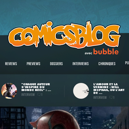
PL
REVIEWS
PREVIEWS
DOSSIERS
INTERVIEWS
CHRONIQUES
"CHAQUE AUTEUR
L'AMOUR ET LA
S'INSPIRE DU
VERMINE : WILL
MONDE RÉEL" : ...
MCPHAIL, OU L'ART
DE ...
INTERVIEW
1
INTERVIEW
1