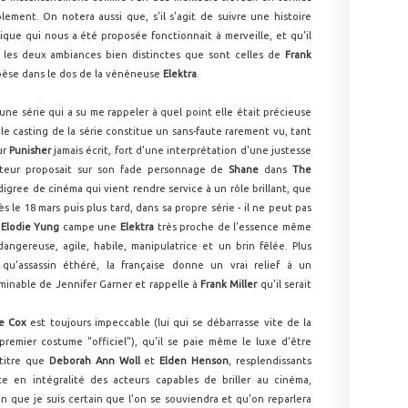
lement. On notera aussi que, s'il s'agit de suivre une histoire
ue qui nous a été proposée fonctionnait à merveille, et qu'il
 les deux ambiances bien distinctes que sont celles de
Frank
pèse dans le dos de la vénéneuse
Elektra
.
d'une série qui a su me rappeler à quel point elle était précieuse
le casting de la série constitue un sans-faute rarement vu, tant
ur
Punisher
jamais écrit, fort d'une interprétation d'une justesse
cteur proposait sur son fade personnage de
Shane
dans
The
digree de cinéma qui vient rendre service à un rôle brillant, que
 le 18 mars puis plus tard, dans sa propre série - il ne peut pas
,
Elodie Yung
campe une
Elektra
très proche de l'essence même
angereuse, agile, habile, manipulatrice et un brin fêlée. Plus
u'assassin éthéré, la française donne un vrai relief à un
 minable de Jennifer Garner et rappelle à
Frank Miller
qu'il serait
ie Cox
est toujours impeccable (lui qui se débarrasse vite de la
emier costume "officiel"), qu'il se paie même le luxe d'être
 titre que
Deborah Ann Woll
et
Elden Henson
, resplendissants
e en intégralité des acteurs capables de briller au cinéma,
bien que je suis certain que l'on se souviendra et qu'on reparlera