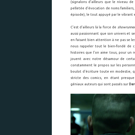
(signalons d'ailleurs que le niveau 
pelletée d'évocation de noms familiers
épisode), le tout appuyé par le vibran
C'est d'ailleurs là la force de
showrunne
aussi passionnant que son univers et s
en faisant bien attention à ne pas se les
nous rappeler tout le bien-fondé de c
histoires que l'on aime tous, pour un r
jouent avec notre désamour de certai
constamment le propos sur les personna
boulot d'écriture toute en modestie, qu
stricte des comics, en étant presque 
géniaux auteurs qui sont passés sur
Dar