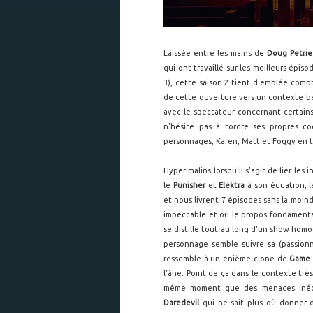
Laissée entre les mains de
Doug Petrie
qui ont travaillé sur les meilleurs épis
3), cette saison 2 tient d'emblée compt
de cette ouverture vers un contexte be
avec le spectateur concernant certains
n'hésite pas à tordre ses propres co
personnages, Karen, Matt et Foggy en 
Hyper malins lorsqu'il s'agit de lier le
le
Punisher
et
Elektra
à son équation, le
et nous livrent 7 épisodes sans la moin
impeccable et où le propos fondamenta
se distille tout au long d'un show homo
personnage semble suivre sa (passion
ressemble à un énième clone de
Game 
l'âne. Point de ça dans le contexte très
même moment que des menaces inédite
Daredevil
qui ne sait plus où donner 