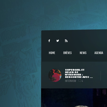
HOME
BRÈVES
NEWS
AGENDA
SUPERGIRL ET
HELEN DE
WYNDHORN :
RENCONTRE AVEC ...
INTERVIEW
4