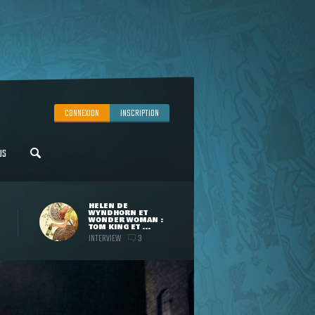
CONNEXION
INSCRIPTION
US
HELEN DE
WYNDHORN ET
WONDER WOMAN :
TOM KING ET ...
INTERVIEW
3