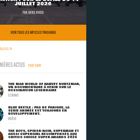
JUILLET 2026
PAR
ARNO KIKOO
VOIR TOUS LES ARTICLES TRASHBAG
BLOG.fr
NIÈRES ACTUS
TOUT VOIR
THE MAD WORLD OF HARVEY KURTZMAN,
UN DOCUMENTAIRE À VENIR SUR LE
DESSINATEUR LÉGENDAIRE
ECRANS
BLUE BEETLE : PAS DE PANIQUE, LA
SÉRIE ANIMÉE EST TOUJOURS EN
DÉVELOPPEMENT.
BRÈVE
THE BOYS, SPIDER-NOIR, SUPERMAN ET
AUSSI SUPERGIRL RÉCOMPENSÉS AUX
CRITICS CHOICE SUPER AWARDS 2026