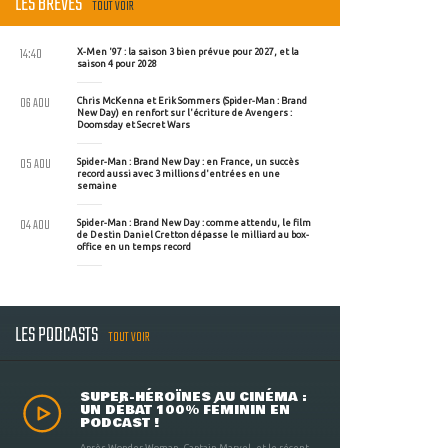
LES BRÈVES
TOUT VOIR
14:40
X-Men '97 : la saison 3 bien prévue pour 2027, et la
saison 4 pour 2028
06 AOU
Chris McKenna et Erik Sommers (Spider-Man : Brand
New Day) en renfort sur l'écriture de Avengers :
Doomsday et Secret Wars
05 AOU
Spider-Man : Brand New Day : en France, un succès
record aussi avec 3 millions d'entrées en une
semaine
04 AOU
Spider-Man : Brand New Day : comme attendu, le film
de Destin Daniel Cretton dépasse le milliard au box-
office en un temps record
LES PODCASTS
TOUT VOIR
SUPER-HÉROÏNES AU CINÉMA :
UN DÉBAT 100% FÉMININ EN
PODCAST !
Après Wonder Woman, Captain Marvel, et le récent