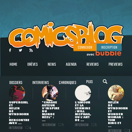
CONNEXION
INSCRIPTION
HOME
BRÈVES
NEWS
AGENDA
REVIEWS
PREVIEWS
PLUS
DOSSIERS
INTERVIEWS
CHRONIQUES
SUPERGIRL
"CHAQUE
L'AMOUR
HELEN
ET
AUTEUR
ET LA
DE
HELEN
S'INSPIRE
VERMINE
WYNDHORN
DE
DU
: WILL
ET
WYNDHORN
MONDE
MCPHAIL,
WONDER
:
RÉEL" :
OU L'ART
WOMAN :
RENCONTRE
...
DE ...
TOM
AVEC ...
KING ET
INTERVIEW
INTERVIEW
1
1
...
INTERVIEW
4
INTERVIEW
3