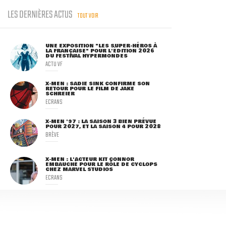
LES DERNIÈRES ACTUS
TOUT VOIR
UNE EXPOSITION "LES SUPER-HÉROS À
LA FRANÇAISE" POUR L'ÉDITION 2026
DU FESTIVAL HYPERMONDES
ACTU VF
X-MEN : SADIE SINK CONFIRME SON
RETOUR POUR LE FILM DE JAKE
SCHREIER
ECRANS
X-MEN '97 : LA SAISON 3 BIEN PRÉVUE
POUR 2027, ET LA SAISON 4 POUR 2028
BRÈVE
X-MEN : L'ACTEUR KIT CONNOR
EMBAUCHÉ POUR LE RÔLE DE CYCLOPS
CHEZ MARVEL STUDIOS
ECRANS