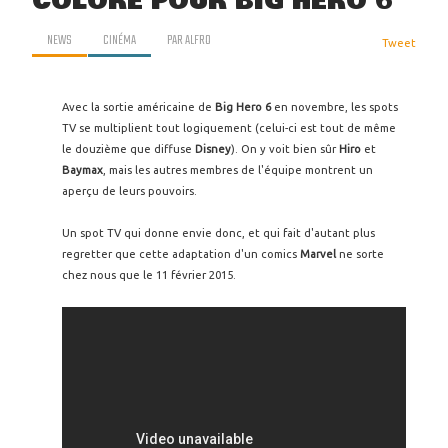
COLORÉ POUR BIG HERO 6
NEWS
CINÉMA
PAR
ALFRO
Tweet
Avec la sortie américaine de
Big Hero 6
en novembre, les spots
TV se multiplient tout logiquement (celui-ci est tout de même
le douzième que diffuse
Disney
). On y voit bien sûr
Hiro
et
Baymax
, mais les autres membres de l'équipe montrent un
aperçu de leurs pouvoirs.
Un spot TV qui donne envie donc, et qui fait d'autant plus
regretter que cette adaptation d'un comics
Marvel
ne sorte
chez nous que le 11 février 2015.