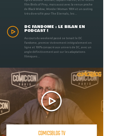
film Birds of Prey, mais aussi avec la venue proche
de Black Widow, Wonder Woman 1984 et un casting
très diversifié pour The Eternals, les ...
DC FANDOME : LE BILAN EN
PODCAST !
Au cours du weekend passé se tenait le DC
Fandome, premier évènement intégralement en
ligne et 100% consacré aux univers de DC, avec un
angle définitivement axé sur les adaptations
filmiques ...
COMICSBLOG TV