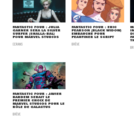
FANTASTIC FOUR : JULIA
FANTASTIC FOUR : ERIC
M
GARNER SERA LA SILVER
PEARSON (BLACK WIDOW)
I
SURFER (SHALLA-BAL)
EMBAUCHÉ POUR
D
POUR MARVEL STUDIOS
PEAUFINER LE SCRIPT
F
T
ECRANS
BRÈVE
BR
FANTASTIC FOUR : JAVIER
BARDEM SERAIT LE
PREMIER CHOIX DE
MARVEL STUDIOS POUR LE
RÔLE DE GALACTUS
BRÈVE