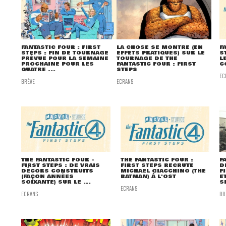
FANTASTIC FOUR : FIRST
LA CHOSE SE MONTRE (EN
F
STEPS : FIN DE TOURNAGE
EFFETS PRATIQUES) SUR LE
S
PRÉVUE POUR LA SEMAINE
TOURNAGE DE THE
L
PROCHAINE POUR LES
FANTASTIC FOUR : FIRST
C
QUATRE ...
STEPS
EC
BRÈVE
ECRANS
THE FANTASTIC FOUR -
THE FANTASTIC FOUR :
F
FIRST STEPS : DE VRAIS
FIRST STEPS RECRUTE
D
DÉCORS CONSTRUITS
MICHAEL GIACCHINO (THE
F
(FAÇON ANNÉES
BATMAN) À L'OST
E
SOIXANTE) SUR LE ...
S
ECRANS
ECRANS
BR