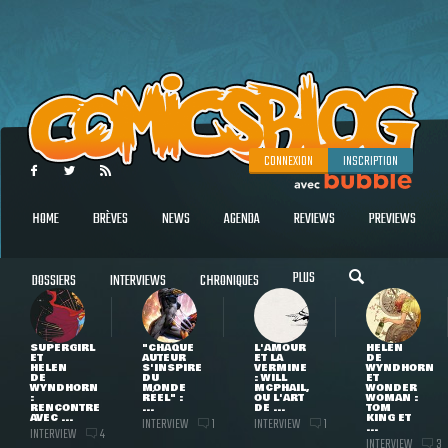
CONNEXION
INSCRIPTION
HOME
BRÈVES
NEWS
AGENDA
REVIEWS
PREVIEWS
PLUS
DOSSIERS
INTERVIEWS
CHRONIQUES
SUPERGIRL
"CHAQUE
L'AMOUR
HELEN
ET
AUTEUR
ET LA
DE
HELEN
S'INSPIRE
VERMINE
WYNDHORN
DE
DU
: WILL
ET
WYNDHORN
MONDE
MCPHAIL,
WONDER
:
RÉEL" :
OU L'ART
WOMAN :
RENCONTRE
...
DE ...
TOM
AVEC ...
KING ET
INTERVIEW
INTERVIEW
1
1
...
INTERVIEW
4
INTERVIEW
3