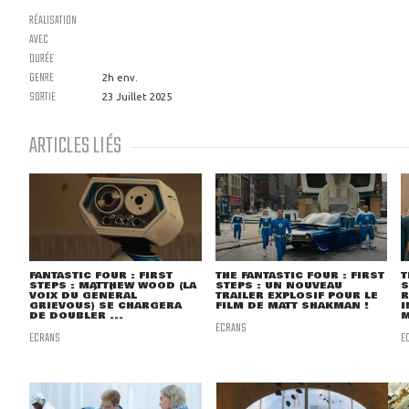
RÉALISATION
AVEC
DURÉE
GENRE
2h env.
SORTIE
23 Juillet 2025
ARTICLES LIÉS
FANTASTIC FOUR : FIRST
THE FANTASTIC FOUR : FIRST
T
STEPS : MATTHEW WOOD (LA
STEPS : UN NOUVEAU
S
VOIX DU GÉNÉRAL
TRAILER EXPLOSIF POUR LE
R
GRIEVOUS) SE CHARGERA
FILM DE MATT SHAKMAN !
I
DE DOUBLER ...
M
ECRANS
ECRANS
E