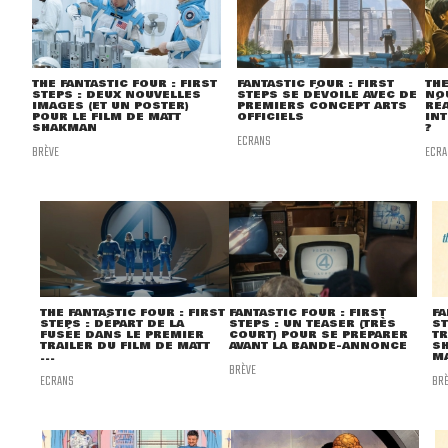
THE FANTASTIC FOUR : FIRST
FANTASTIC FOUR : FIRST
THE
STEPS : DEUX NOUVELLES
STEPS SE DÉVOILE AVEC DE
NO
IMAGES (ET UN POSTER)
PREMIERS CONCEPT ARTS
RÉ
POUR LE FILM DE MATT
OFFICIELS
INT
SHAKMAN
?
ECRANS
BRÈVE
ECR
FANTASTIC FOUR : FIRST
FA
THE FANTASTIC FOUR : FIRST
STEPS : UN TEASER (TRÈS
ST
STEPS : DÉPART DE LA
COURT) POUR SE PRÉPARER
TR
FUSÉE DANS LE PREMIER
AVANT LA BANDE-ANNONCE
S
TRAILER DU FILM DE MATT
M
...
BRÈVE
BR
ECRANS