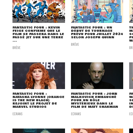
FANTASTIC FOUR : KEVIN
FANTASTIC FOUR : UN
T
FEIGE CONFIRME QUE LE
DÉBUT DE TOURNAGE
M
FILM SE PASSERA DANS LE
PRÉVU POUR JUILLET 2024
S
PASSÉ (ET SUR UNE TERRE
SELON JOSEPH QUINN
P
...
W
BRÈVE
BRÈVE
BR
FANTASTIC FOUR :
FANTASTIC FOUR : JOHN
F
NATASHA LYONNE (ORANGE
MALKOVICH EMBAUCHÉ
W
IS THE NEW BLACK)
POUR UN RÔLE
S
REJOINT LE PROJET DE
MYSTÉRIEUX DANS LE
I
MARVEL STUDIOS
FILM DE MATT SHAKMAN
D
ECRANS
ECRANS
EC