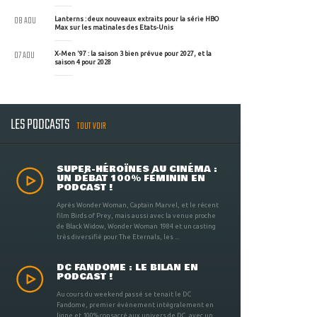
08 AOU
Lanterns : deux nouveaux extraits pour la série HBO
Max sur les matinales des Etats-Unis
07 AOU
X-Men '97 : la saison 3 bien prévue pour 2027, et la
saison 4 pour 2028
LES PODCASTS
TOUT VOIR
SUPER-HÉROÏNES AU CINÉMA :
UN DÉBAT 100% FÉMININ EN
PODCAST !
Après Wonder Woman, Captain Marvel, et le récent
film Birds of Prey, mais aussi avec la venue proche
de Black Widow, Wonder Woman 1984 et un casting
très diversifié pour The Eternals, les ...
DC FANDOME : LE BILAN EN
PODCAST !
Au cours du weekend passé se tenait le DC
Fandome, premier évènement intégralement en
ligne et 100% consacré aux univers de DC, avec un