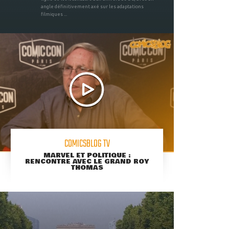
angle définitivement axé sur les adaptations
filmiques ...
COMICSBLOG TV
MARVEL ET POLITIQUE :
RENCONTRE AVEC LE GRAND ROY
THOMAS