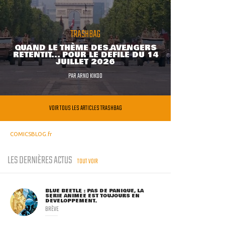
TRASHBAG
QUAND LE THÈME DES AVENGERS
RETENTIT... POUR LE DÉFILÉ DU 14
JUILLET 2026
PAR
ARNO KIKOO
VOIR TOUS LES ARTICLES TRASHBAG
COMICSBLOG.fr
LES DERNIÈRES ACTUS
TOUT VOIR
BLUE BEETLE : PAS DE PANIQUE, LA
SÉRIE ANIMÉE EST TOUJOURS EN
DÉVELOPPEMENT.
BRÈVE