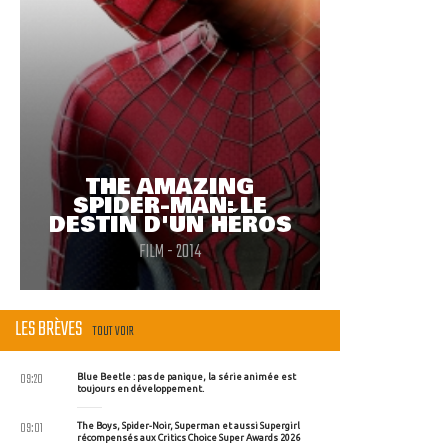
THE AMAZING
SPIDER-MAN: LE
DESTIN D'UN HÉROS
FILM - 2014
LES BRÈVES
TOUT VOIR
09:20
Blue Beetle : pas de panique, la série animée est
toujours en développement.
09:01
The Boys, Spider-Noir, Superman et aussi Supergirl
récompensés aux Critics Choice Super Awards 2026