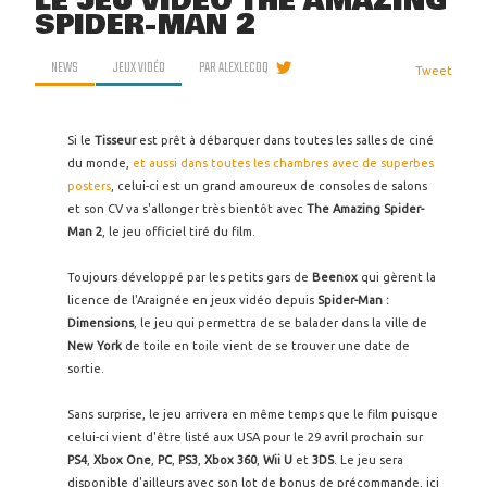
LE JEU VIDÉO THE AMAZING
SPIDER-MAN 2
NEWS
JEUX VIDÉO
PAR
ALEXLECOQ
Tweet
Si le
Tisseur
est prêt à débarquer dans toutes les salles de ciné
du monde,
et aussi dans toutes les chambres avec de superbes
posters
, celui-ci est un grand amoureux de consoles de salons
et son CV va s'allonger très bientôt avec
The Amazing Spider-
Man 2
, le jeu officiel tiré du film.
Toujours développé par les petits gars de
Beenox
qui gèrent la
licence de l'Araignée en jeux vidéo depuis
Spider-Man :
Dimensions
, le jeu qui permettra de se balader dans la ville de
New York
de toile en toile vient de se trouver une date de
sortie.
Sans surprise, le jeu arrivera en même temps que le film puisque
celui-ci vient d'être listé aux USA pour le 29 avril prochain sur
PS4
,
Xbox One
,
PC
,
PS3
,
Xbox 360
,
Wii U
et
3DS
. Le jeu sera
disponible d'ailleurs avec son lot de bonus de précommande, ici