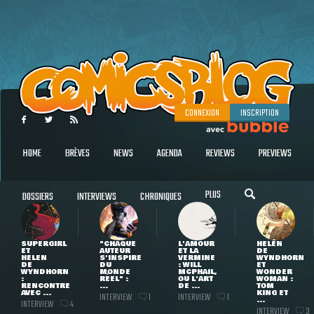
CONNEXION
INSCRIPTION
HOME
BRÈVES
NEWS
AGENDA
REVIEWS
PREVIEWS
PLUS
DOSSIERS
INTERVIEWS
CHRONIQUES
SUPERGIRL
"CHAQUE
L'AMOUR
HELEN
ET
AUTEUR
ET LA
DE
HELEN
S'INSPIRE
VERMINE
WYNDHORN
DE
DU
: WILL
ET
WYNDHORN
MONDE
MCPHAIL,
WONDER
:
RÉEL" :
OU L'ART
WOMAN :
RENCONTRE
...
DE ...
TOM
AVEC ...
KING ET
INTERVIEW
INTERVIEW
1
1
...
INTERVIEW
4
INTERVIEW
3