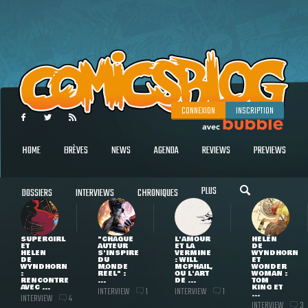
CONNEXION
INSCRIPTION
HOME
BRÈVES
NEWS
AGENDA
REVIEWS
PREVIEWS
PLUS
DOSSIERS
INTERVIEWS
CHRONIQUES
SUPERGIRL
"CHAQUE
L'AMOUR
HELEN
ET
AUTEUR
ET LA
DE
HELEN
S'INSPIRE
VERMINE
WYNDHORN
DE
DU
: WILL
ET
WYNDHORN
MONDE
MCPHAIL,
WONDER
:
RÉEL" :
OU L'ART
WOMAN :
RENCONTRE
...
DE ...
TOM
AVEC ...
KING ET
INTERVIEW
INTERVIEW
1
1
...
INTERVIEW
4
INTERVIEW
3