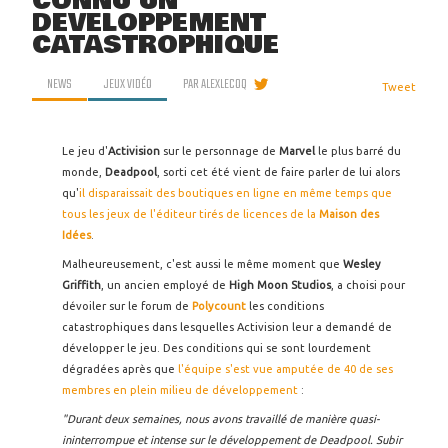
CONNU UN
DÉVELOPPEMENT
CATASTROPHIQUE
NEWS
JEUX VIDÉO
PAR
ALEXLECOQ
Tweet
Le jeu d'
Activision
sur le personnage de
Marvel
le plus barré du
monde,
Deadpool
, sorti cet été vient de faire parler de lui alors
qu'
il disparaissait des boutiques en ligne en même temps que
tous les jeux de l'éditeur tirés de licences de la
Maison des
Idées
.
Malheureusement, c'est aussi le même moment que
Wesley
Griffith
, un ancien employé de
High Moon Studios
, a choisi pour
dévoiler sur le forum de
Polycount
les conditions
catastrophiques dans lesquelles Activision leur a demandé de
développer le jeu. Des conditions qui se sont lourdement
dégradées après que
l'équipe s'est vue amputée de 40 de ses
membres en plein milieu de développement
:
"Durant deux semaines, nous avons travaillé de manière quasi-
ininterrompue et intense sur le développement de Deadpool. Subir