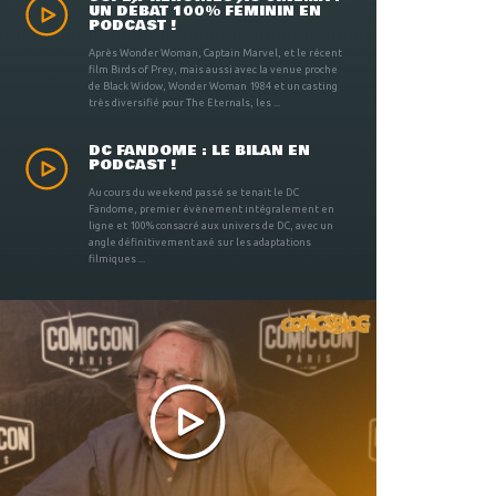
UN DÉBAT 100% FÉMININ EN
PODCAST !
Après Wonder Woman, Captain Marvel, et le récent
film Birds of Prey, mais aussi avec la venue proche
de Black Widow, Wonder Woman 1984 et un casting
très diversifié pour The Eternals, les ...
DC FANDOME : LE BILAN EN
PODCAST !
Au cours du weekend passé se tenait le DC
Fandome, premier évènement intégralement en
ligne et 100% consacré aux univers de DC, avec un
angle définitivement axé sur les adaptations
filmiques ...