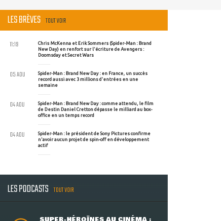
LES BRÈVES
TOUT VOIR
11:19
Chris McKenna et Erik Sommers (Spider-Man : Brand
New Day) en renfort sur l'écriture de Avengers :
Doomsday et Secret Wars
05 AOU
Spider-Man : Brand New Day : en France, un succès
record aussi avec 3 millions d'entrées en une
semaine
04 AOU
Spider-Man : Brand New Day : comme attendu, le film
de Destin Daniel Cretton dépasse le milliard au box-
office en un temps record
04 AOU
Spider-Man : le président de Sony Pictures confirme
n'avoir aucun projet de spin-off en développement
actif
LES PODCASTS
TOUT VOIR
SUPER-HÉROÏNES AU CINÉMA :