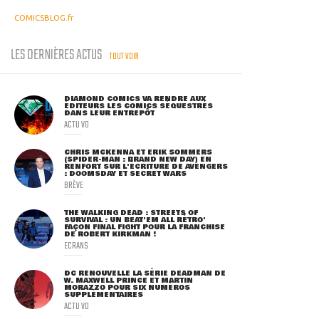
COMICSBLOG.fr
LES DERNIÈRES ACTUS
TOUT VOIR
DIAMOND COMICS VA RENDRE AUX
ÉDITEURS LES COMICS SÉQUESTRÉS
DANS LEUR ENTREPÔT
ACTU VO
CHRIS MCKENNA ET ERIK SOMMERS
(SPIDER-MAN : BRAND NEW DAY) EN
RENFORT SUR L'ÉCRITURE DE AVENGERS
: DOOMSDAY ET SECRET WARS
BRÈVE
THE WALKING DEAD : STREETS OF
SURVIVAL : UN BEAT'EM ALL RÉTRO'
FAÇON FINAL FIGHT POUR LA FRANCHISE
DE ROBERT KIRKMAN !
ECRANS
DC RENOUVELLE LA SÉRIE DEADMAN DE
W. MAXWELL PRINCE ET MARTIN
MORAZZO POUR SIX NUMÉROS
SUPPLÉMENTAIRES
ACTU VO