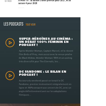
07 AOU
X-Men '97 : la saison 3 bien prévue pour 2027, et la
saison 4 pour 2028
LES PODCASTS
TOUT VOIR
SUPER-HÉROÏNES AU CINÉMA :
UN DÉBAT 100% FÉMININ EN
PODCAST !
Après Wonder Woman, Captain Marvel, et le récent
film Birds of Prey, mais aussi avec la venue proche
de Black Widow, Wonder Woman 1984 et un casting
très diversifié pour The Eternals, les ...
DC FANDOME : LE BILAN EN
PODCAST !
Au cours du weekend passé se tenait le DC
Fandome, premier évènement intégralement en
ligne et 100% consacré aux univers de DC, avec un
angle définitivement axé sur les adaptations
filmiques ...