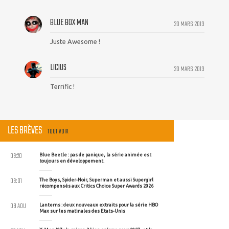
BLUE BOX MAN
20 MARS 2013
Juste Awesome !
LICIUS
20 MARS 2013
Terrific !
LES BRÈVES
TOUT VOIR
09:20
Blue Beetle : pas de panique, la série animée est
toujours en développement.
09:01
The Boys, Spider-Noir, Superman et aussi Supergirl
récompensés aux Critics Choice Super Awards 2026
08 AOU
Lanterns : deux nouveaux extraits pour la série HBO
Max sur les matinales des Etats-Unis