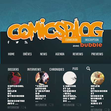
CONNEXION
INSCRIPTION
HOME
BRÈVES
NEWS
AGENDA
REVIEWS
PREVIEWS
PLUS
DOSSIERS
INTERVIEWS
CHRONIQUES
SUPERGIRL
"CHAQUE
L'AMOUR
HELEN
ET
AUTEUR
ET LA
DE
HELEN
S'INSPIRE
VERMINE
WYNDHORN
DE
DU
: WILL
ET
WYNDHORN
MONDE
MCPHAIL,
WONDER
:
RÉEL" :
OU L'ART
WOMAN :
RENCONTRE
...
DE ...
TOM
AVEC ...
KING ET
INTERVIEW
INTERVIEW
1
1
...
INTERVIEW
4
INTERVIEW
3