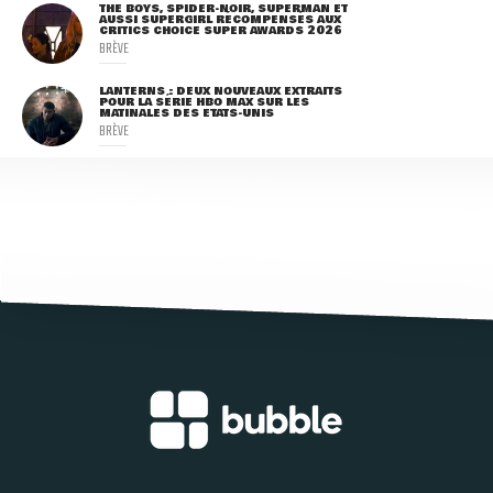
THE BOYS, SPIDER-NOIR, SUPERMAN ET
AUSSI SUPERGIRL RÉCOMPENSÉS AUX
CRITICS CHOICE SUPER AWARDS 2026
BRÈVE
LANTERNS : DEUX NOUVEAUX EXTRAITS
POUR LA SÉRIE HBO MAX SUR LES
MATINALES DES ETATS-UNIS
BRÈVE