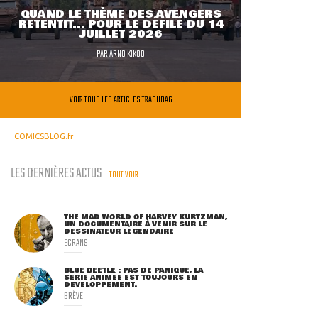
QUAND LE THÈME DES AVENGERS
RETENTIT... POUR LE DÉFILÉ DU 14
JUILLET 2026
PAR
ARNO KIKOO
VOIR TOUS LES ARTICLES TRASHBAG
COMICSBLOG.fr
LES DERNIÈRES ACTUS
TOUT VOIR
THE MAD WORLD OF HARVEY KURTZMAN,
UN DOCUMENTAIRE À VENIR SUR LE
DESSINATEUR LÉGENDAIRE
ECRANS
BLUE BEETLE : PAS DE PANIQUE, LA
SÉRIE ANIMÉE EST TOUJOURS EN
DÉVELOPPEMENT.
BRÈVE