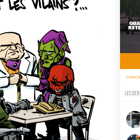
QUA
RETE
COMICS
LES DER