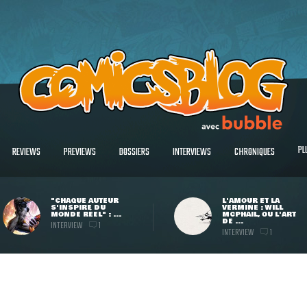
PL
REVIEWS
PREVIEWS
DOSSIERS
INTERVIEWS
CHRONIQUES
"CHAQUE AUTEUR
L'AMOUR ET LA
S'INSPIRE DU
VERMINE : WILL
MONDE RÉEL" : ...
MCPHAIL, OU L'ART
DE ...
INTERVIEW
1
INTERVIEW
1