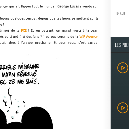
anger
qui fait flipper tout le monde :
George Lucas
a vendu son
04 AOU
 depuis quelques temps : depuis que les héros se mettent sur la
ys
?
é à moi de la
PCE
! Et en passant, un grand merci à la team
sés au stand (j'ai des fans ?!!) et aux copains de la
WIP Agency
.
LES PO
ussi, alors à l'année prochaine. Et pour vous, c'est samedi