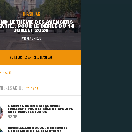
TRASHBAG
ND LE THÈME DES AVENGERS
NTIT... POUR LE DÉFILÉ DU 14
JUILLET 2026
PAR
ARNO KIKOO
VOIR TOUS LES ARTICLES TRASHBAG
BLOG.fr
NIÈRES ACTUS
TOUT VOIR
X-MEN : L'ACTEUR KIT CONNOR
EMBAUCHÉ POUR LE RÔLE DE CYCLOPS
CHEZ MARVEL STUDIOS
ECRANS
RINGO AWARDS 2026 : DÉCOUVREZ
L'ENSEMBLE DE LA SÉLECTION !