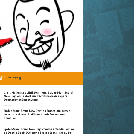
ÈVES
TOUT VOIR
Chris McKenna et Erik Sommers (Spider-Man : Brand
New Day) en renfort sur l'écriture de Avengers :
Doomsday et Secret Wars
Spider-Man : Brand New Day : en France, un succès
record aussi avec 3 millions d'entrées en une
semaine
Spider-Man : Brand New Day : comme attendu, le film
de Destin Daniel Cretton dépasse le milliard au box-