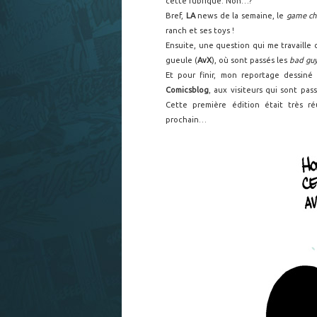
cette rubrique. Non…?
Bref,
LA
news de la semaine, le
game ch
ranch et ses toys !
Ensuite, une question qui me travaille
gueule (
AvX
), où sont passés les
bad gu
Et pour finir, mon reportage dessin
Comicsblog
, aux visiteurs qui sont pas
Cette première édition était très ré
prochain…