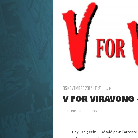
05 NOVEMBRE 2012 - 11:21
14
V FOR VIRAVONG 
CHRONIQUE
PAR
Hey, les geeks !! Désolé pour l'attent