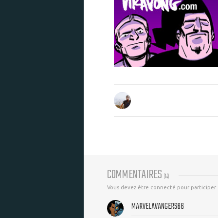
COMMENTAIRES
(
14
)
Vous devez être connecté pour participer
MARVELAVANGERS66