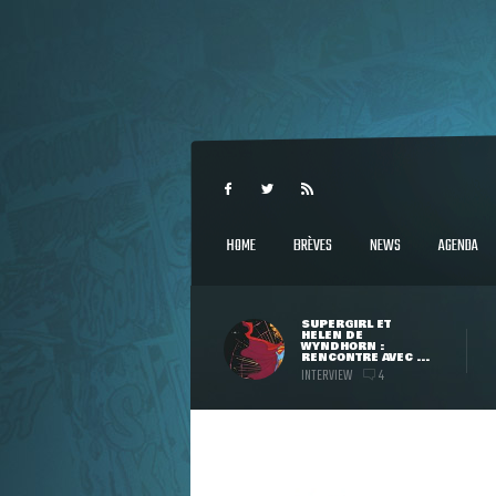
HOME
BRÈVES
NEWS
AGENDA
SUPERGIRL ET
HELEN DE
WYNDHORN :
RENCONTRE AVEC ...
INTERVIEW
4