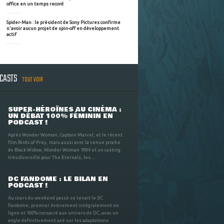
office en un temps record
Spider-Man : le président de Sony Pictures confirme
n'avoir aucun projet de spin-off en développement
actif
DCASTS
TOUT VOIR
SUPER-HÉROÏNES AU CINÉMA :
UN DÉBAT 100% FÉMININ EN
PODCAST !
Après Wonder Woman, Captain Marvel, et le récent
film Birds of Prey, mais aussi avec la venue proche
de Black Widow, Wonder Woman 1984 et un casting
très diversifié pour The Eternals, les ...
DC FANDOME : LE BILAN EN
PODCAST !
Au cours du weekend passé se tenait le DC
Fandome, premier évènement intégralement en
ligne et 100% consacré aux univers de DC, avec un
angle définitivement axé sur les adaptations