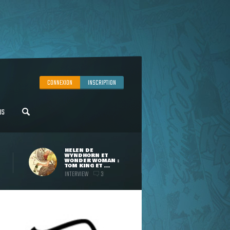
CONNEXION
INSCRIPTION
US
HELEN DE
WYNDHORN ET
WONDER WOMAN :
TOM KING ET ...
INTERVIEW
3