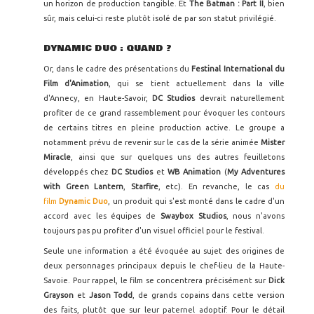
un horizon de production tangible. Et
The Batman : Part II
, bien
sûr, mais celui-ci reste plutôt isolé de par son statut privilégié.
DYNAMIC DUO : QUAND ?
Or, dans le cadre des présentations du
Festinal International du
Film d'Animation
, qui se tient actuellement dans la ville
d'Annecy, en Haute-Savoir,
DC Studios
devrait naturellement
profiter de ce grand rassemblement pour évoquer les contours
de certains titres en pleine production active. Le groupe a
notamment prévu de revenir sur le cas de la série animée
Mister
Miracle
, ainsi que sur quelques uns des autres feuilletons
développés chez
DC Studios
et
WB Animation
(
My Adventures
with Green Lantern
,
Starfire
, etc). En revanche, le cas
du
film
Dynamic Duo
, un produit qui s'est monté dans le cadre d'un
accord avec les équipes de
Swaybox Studios
, nous n'avons
toujours pas pu profiter d'un visuel officiel pour le festival.
Seule une information a été évoquée au sujet des origines de
deux personnages principaux depuis le chef-lieu de la Haute-
Savoie. Pour rappel, le film se concentrera précisément sur
Dick
Grayson
et
Jason Todd
, de grands copains dans cette version
des faits, plutôt que sur leur paternel adoptif. Pour le détail