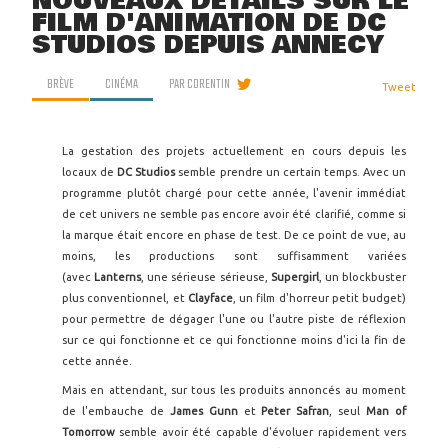
NOUVEAUX DÉTAILS SUR LE
FILM D'ANIMATION DE DC
STUDIOS DEPUIS ANNECY
BRÈVE
CINÉMA
PAR
CORENTIN
Tweet
La gestation des projets actuellement en cours depuis les
locaux de
DC Studios
semble prendre un certain temps. Avec un
programme plutôt chargé pour cette année, l'avenir immédiat
de cet univers ne semble pas encore avoir été clarifié, comme si
la marque était encore en phase de test. De ce point de vue, au
moins, les productions sont suffisamment variées
(avec
Lanterns
, une sérieuse sérieuse,
Supergirl
, un blockbuster
plus conventionnel, et
Clayface
, un film d'horreur petit budget)
pour permettre de dégager l'une ou l'autre piste de réflexion
sur ce qui fonctionne et ce qui fonctionne moins d'ici la fin de
cette année.
Mais en attendant, sur tous les produits annoncés au moment
de l'embauche de
James Gunn
et
Peter Safran
, seul
Man of
Tomorrow
semble avoir été capable d'évoluer rapidement vers