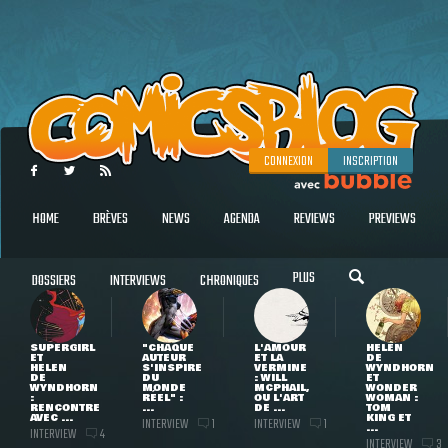
CONNEXION
INSCRIPTION
HOME
BRÈVES
NEWS
AGENDA
REVIEWS
PREVIEWS
PLUS
DOSSIERS
INTERVIEWS
CHRONIQUES
SUPERGIRL
"CHAQUE
L'AMOUR
HELEN
ET
AUTEUR
ET LA
DE
HELEN
S'INSPIRE
VERMINE
WYNDHORN
DE
DU
: WILL
ET
WYNDHORN
MONDE
MCPHAIL,
WONDER
:
RÉEL" :
OU L'ART
WOMAN :
RENCONTRE
...
DE ...
TOM
AVEC ...
KING ET
INTERVIEW
INTERVIEW
1
1
...
INTERVIEW
4
INTERVIEW
3