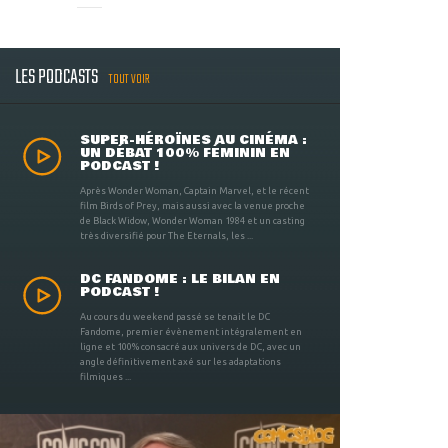
LES PODCASTS
TOUT VOIR
SUPER-HÉROÏNES AU CINÉMA :
UN DÉBAT 100% FÉMININ EN
PODCAST !
Après Wonder Woman, Captain Marvel, et le récent
film Birds of Prey, mais aussi avec la venue proche
de Black Widow, Wonder Woman 1984 et un casting
très diversifié pour The Eternals, les ...
DC FANDOME : LE BILAN EN
PODCAST !
Au cours du weekend passé se tenait le DC
Fandome, premier évènement intégralement en
ligne et 100% consacré aux univers de DC, avec un
angle définitivement axé sur les adaptations
filmiques ...