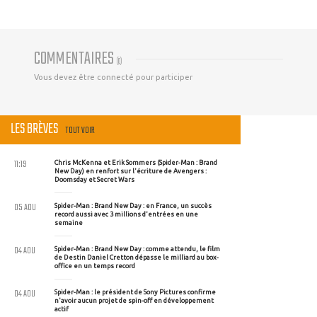
COMMENTAIRES
(
0
)
Vous devez être connecté pour participer
LES BRÈVES
TOUT VOIR
11:19
Chris McKenna et Erik Sommers (Spider-Man : Brand
New Day) en renfort sur l'écriture de Avengers :
Doomsday et Secret Wars
05 AOU
Spider-Man : Brand New Day : en France, un succès
record aussi avec 3 millions d'entrées en une
semaine
04 AOU
Spider-Man : Brand New Day : comme attendu, le film
de Destin Daniel Cretton dépasse le milliard au box-
office en un temps record
04 AOU
Spider-Man : le président de Sony Pictures confirme
n'avoir aucun projet de spin-off en développement
actif