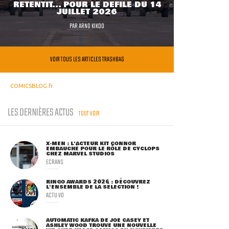
RETENTIT... POUR LE DÉFILÉ DU 14
JUILLET 2026
PAR
ARNO KIKOO
VOIR TOUS LES ARTICLES TRASHBAG
COMICSBLOG.fr
LES DERNIÈRES ACTUS
TOUT VOIR
X-MEN : L'ACTEUR KIT CONNOR
EMBAUCHÉ POUR LE RÔLE DE CYCLOPS
CHEZ MARVEL STUDIOS
ECRANS
RINGO AWARDS 2026 : DÉCOUVREZ
L'ENSEMBLE DE LA SÉLECTION !
ACTU VO
AUTOMATIC KAFKA DE JOE CASEY ET
ASHLEY WOOD TROUVE UNE NOUVELLE