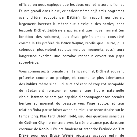
officiel, on nous explique que les deux orphelins auront l'un et
l'autre grandi dans la rue, et étaient même déjà amis longtemps
avant d'être adoptés par
Batman
. Un rapport qui devrait
largement inverser la mécanique classique des comics, dans
lesquels
Dick
et
Jason
ne s'apprécient que moyennement (en
fonction des volumes), l'un était généralement considéré
comme le fils préféré de
Bruce Wayne
, tandis que l'autre, plus
colérique, plus violent (et plus mort par moments, aussi), aura
longtemps exprimé une certaine rancoeur envers son papa
super-héros.
Vous connaissez la formule : en temps normal,
Dick
est souvent
présenté comme un prodige, et comme le plus talentueux
des
Robins
, même si celui-ci aura été recruté trop tôt. Incapable
de réellement fonctionner comme une figure paternelle
viable,
Batman
ne sera pas capable d'accompagner son premier
héritier au moment du passage vers l'âge adulte, et leur
relation finira par se briser avant de mieux se reconstruire sur le
temps long. Plus tard,
Jason Todd
, issu des quartiers sensibles
de
Gotham City
, ne rentrera avec la même aisance pas dans son
costume de
Robin
. Il faudra finalement attendre l'arrivée de
Tim
Drake
pour que
Bruce Wayne
réussisse accepte enfin de