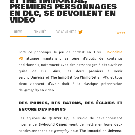
ET THE IMMORTAL,
PREMIERS PERSONNAGES
EN DLC, SE DÉVOILENT EN
VIDÉO
BRÈVE
JEUX VIDÉO
PAR
ARNO KIKOO
Tweet
Sorti ce printemps, le jeu de combat en 3 vs 3
Invincible
VS
attaque maintenant sa série d'ajouts de contenus
additionnels, notamment avec des personnages à découvrir en
guise de DLC. Ainsi, les deux premiers à venir
seront
Universa
et
The Immortal
(ou l'
Immortel
en VF), et tous
deux viennent d'avoir droit à la classique présentation
de
gameplay
en vidéo.
DES POINGS, DES BÂTONS, DES ÉCLAIRS ET
ENCORE DES POINGS
Les équipes de
Quarter Up
, le studio de développement
interne de
Skybound Games
, vient de mettre en ligne deux
bandes-annonces de
gameplay
pour
The Immortal
et
Universa
.