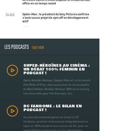
office en un temps record
04 AOU
Spider-Man : le président de Sony Pictures confirme
n'avoir aucun projet de spin-off en développement
actif
LES PODCASTS
TOUT VOIR
SUPER-HÉROÏNES AU CINÉMA :
UN DÉBAT 100% FÉMININ EN
PODCAST !
Après Wonder Woman, Captain Marvel, et le récent
film Birds of Prey, mais aussi avec la venue proche
de Black Widow, Wonder Woman 1984 et un casting
très diversifié pour The Eternals, les ...
DC FANDOME : LE BILAN EN
PODCAST !
Au cours du weekend passé se tenait le DC
Fandome, premier évènement intégralement en
ligne et 100% consacré aux univers de DC, avec un
angle définitivement axé sur les adaptations