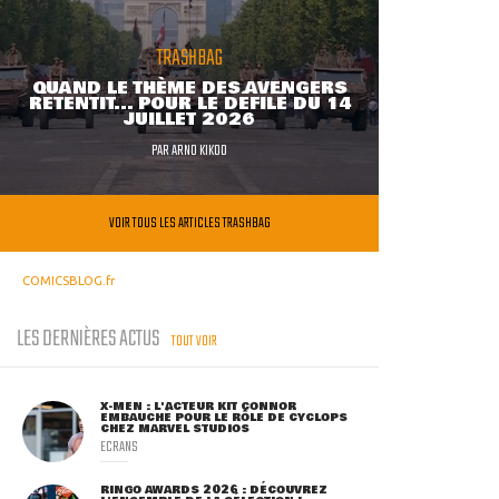
TRASHBAG
QUAND LE THÈME DES AVENGERS
RETENTIT... POUR LE DÉFILÉ DU 14
JUILLET 2026
PAR
ARNO KIKOO
VOIR TOUS LES ARTICLES TRASHBAG
COMICSBLOG.fr
LES DERNIÈRES ACTUS
TOUT VOIR
X-MEN : L'ACTEUR KIT CONNOR
EMBAUCHÉ POUR LE RÔLE DE CYCLOPS
CHEZ MARVEL STUDIOS
ECRANS
RINGO AWARDS 2026 : DÉCOUVREZ