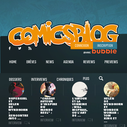
CONNEXION
INSCRIPTION
HOME
BRÈVES
NEWS
AGENDA
REVIEWS
PREVIEWS
PLUS
DOSSIERS
INTERVIEWS
CHRONIQUES
SUPERGIRL
"CHAQUE
L'AMOUR
HELEN
ET
AUTEUR
ET LA
DE
HELEN
S'INSPIRE
VERMINE
WYNDHORN
DE
DU
: WILL
ET
WYNDHORN
MONDE
MCPHAIL,
WONDER
:
RÉEL" :
OU L'ART
WOMAN :
RENCONTRE
...
DE ...
TOM
AVEC ...
KING ET
INTERVIEW
INTERVIEW
1
1
...
INTERVIEW
4
INTERVIEW
3