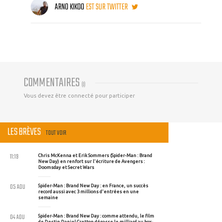
ARNO KIKOO
EST SUR TWITTER
COMMENTAIRES
(
0
)
Vous devez être connecté pour participer
LES BRÈVES
TOUT VOIR
11:19
Chris McKenna et Erik Sommers (Spider-Man : Brand
New Day) en renfort sur l'écriture de Avengers :
Doomsday et Secret Wars
05 AOU
Spider-Man : Brand New Day : en France, un succès
record aussi avec 3 millions d'entrées en une
semaine
04 AOU
Spider-Man : Brand New Day : comme attendu, le film
de Destin Daniel Cretton dépasse le milliard au box-