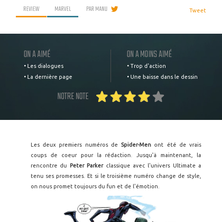
REVIEW
MARVEL
PAR
MANU
Tweet
ON A AIMÉ
ON A MOINS AIMÉ
• Les dialogues
• Trop d'action
• La dernière page
• Une baisse dans le dessin
NOTRE NOTE
Les deux premiers numéros de
Spider-Men
ont été de vrais
coups de coeur pour la rédaction. Jusqu'à maintenant, la
rencontre du
Peter Parker
classique avec l'univers Ultimate a
tenu ses promesses. Et si le troisième numéro change de style,
on nous promet toujours du fun et de l'émotion.