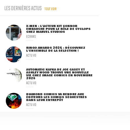
LES DERNIÈRES ACTUS
TOUT VOIR
X-MEN : L'ACTEUR KIT CONNOR
EMBAUCHÉ POUR LE RÔLE DE CYCLOPS
CHEZ MARVEL STUDIOS
ECRANS
RINGO AWARDS 2026 : DÉCOUVREZ
L'ENSEMBLE DE LA SÉLECTION !
ACTU VO
AUTOMATIC KAFKA DE JOE CASEY ET
ASHLEY WOOD TROUVE UNE NOUVELLE
VIE CHEZ IMAGE COMICS EN NOVEMBRE
2026
ACTU VO
DIAMOND COMICS VA RENDRE AUX
ÉDITEURS LES COMICS SÉQUESTRÉS
DANS LEUR ENTREPÔT
ACTU VO