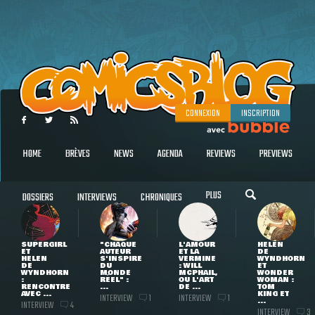
CONNEXION
INSCRIPTION
HOME
BRÈVES
NEWS
AGENDA
REVIEWS
PREVIEWS
PLUS
DOSSIERS
INTERVIEWS
CHRONIQUES
SUPERGIRL
"CHAQUE
L'AMOUR
HELEN
ET
AUTEUR
ET LA
DE
HELEN
S'INSPIRE
VERMINE
WYNDHORN
DE
DU
: WILL
ET
WYNDHORN
MONDE
MCPHAIL,
WONDER
:
RÉEL" :
OU L'ART
WOMAN :
RENCONTRE
...
DE ...
TOM
AVEC ...
KING ET
INTERVIEW
INTERVIEW
1
1
...
INTERVIEW
4
INTERVIEW
3