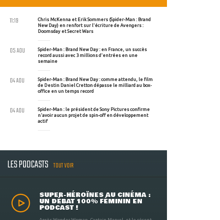
11:19
Chris McKenna et Erik Sommers (Spider-Man : Brand
New Day) en renfort sur l'écriture de Avengers :
Doomsday et Secret Wars
05 AOU
Spider-Man : Brand New Day : en France, un succès
record aussi avec 3 millions d'entrées en une
semaine
04 AOU
Spider-Man : Brand New Day : comme attendu, le film
de Destin Daniel Cretton dépasse le milliard au box-
office en un temps record
04 AOU
Spider-Man : le président de Sony Pictures confirme
n'avoir aucun projet de spin-off en développement
actif
LES PODCASTS
TOUT VOIR
SUPER-HÉROÏNES AU CINÉMA :
UN DÉBAT 100% FÉMININ EN
PODCAST !
Après Wonder Woman, Captain Marvel, et le récent