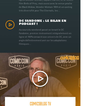
film Birds of Prey, mais aussi avec la venue proche
de Black Widow, Wonder Woman 1984 et un casting
très diversifié pour The Eternals, les ...
DC FANDOME : LE BILAN EN
PODCAST !
Au cours du weekend passé se tenait le DC
Fandome, premier évènement intégralement en
ligne et 100% consacré aux univers de DC, avec un
angle définitivement axé sur les adaptations
filmiques ...
COMICSBLOG TV