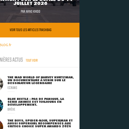
JUILLET 2026
PAR
ARNO KIKOO
VOIR TOUS LES ARTICLES TRASHBAG
BLOG.fr
NIÈRES ACTUS
TOUT VOIR
THE MAD WORLD OF HARVEY KURTZMAN,
UN DOCUMENTAIRE À VENIR SUR LE
DESSINATEUR LÉGENDAIRE
ECRANS
BLUE BEETLE : PAS DE PANIQUE, LA
SÉRIE ANIMÉE EST TOUJOURS EN
DÉVELOPPEMENT.
BRÈVE
THE BOYS, SPIDER-NOIR, SUPERMAN ET
AUSSI SUPERGIRL RÉCOMPENSÉS AUX
CRITICS CHOICE SUPER AWARDS 2026