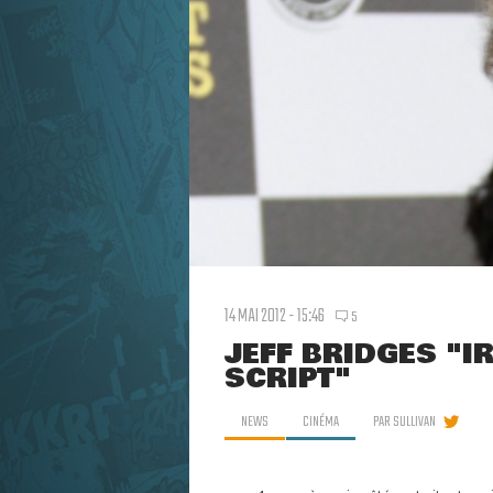
14 MAI 2012 - 15:46
5
JEFF BRIDGES "I
SCRIPT"
NEWS
CINÉMA
PAR
SULLIVAN