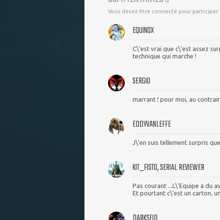
(
5
)
Vous devez être connecté pour participer
EQUINOX
C\'est vrai que c\'est assez sur
technique qui marche !
SERGIO
marrant ! pour moi, au contraire
EDDYVANLEFFE
J\'en suis tellement surpris que 
KIT_FISTO, SERIAL REVIEWER
Pas courant ...L\'Equipe a du a
Et pourtant c\'est un carton, u
DARKSEID