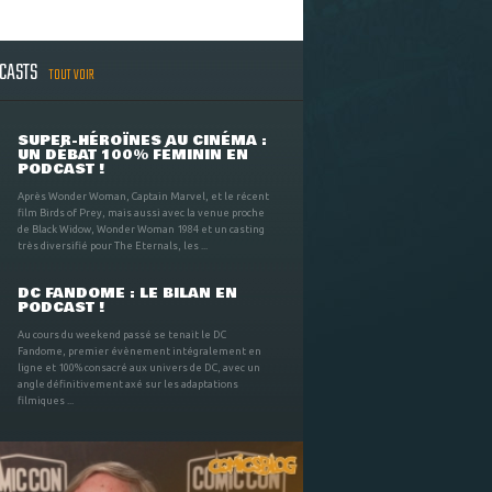
DCASTS
TOUT VOIR
SUPER-HÉROÏNES AU CINÉMA :
UN DÉBAT 100% FÉMININ EN
PODCAST !
Après Wonder Woman, Captain Marvel, et le récent
film Birds of Prey, mais aussi avec la venue proche
de Black Widow, Wonder Woman 1984 et un casting
très diversifié pour The Eternals, les ...
DC FANDOME : LE BILAN EN
PODCAST !
Au cours du weekend passé se tenait le DC
Fandome, premier évènement intégralement en
ligne et 100% consacré aux univers de DC, avec un
angle définitivement axé sur les adaptations
filmiques ...