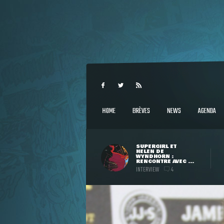
HOME
BRÈVES
NEWS
AGENDA
SUPERGIRL ET
HELEN DE
WYNDHORN :
RENCONTRE AVEC ...
INTERVIEW
4