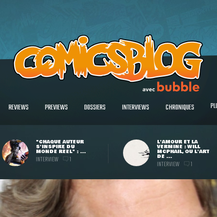
PL
REVIEWS
PREVIEWS
DOSSIERS
INTERVIEWS
CHRONIQUES
"CHAQUE AUTEUR
L'AMOUR ET LA
S'INSPIRE DU
VERMINE : WILL
MONDE RÉEL" : ...
MCPHAIL, OU L'ART
DE ...
INTERVIEW
1
INTERVIEW
1