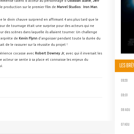
on immense talent d'acteur au personnage d'
Obadiah Stane
,
Jeff
de production sur le premier film de
Marvel Studios
:
Iron Man
.
que le divin chauve surprend en affirmant 4 ans plus tard que le
jour de tournage était une surprise pour des acteurs qui ne
eur des scènes dans laquelle ils allaient tourner. Un challenge
nterprète de
Kevin Flynn
d'angoisser pendant toute la durée du
it de le rassurer sur la réussite du projet !
périence cocasse avec
Robert Downey Jr
, avec qui il inversait les
e acteur se sente à sa place et connaisse les enjeux du
LES BR
i.
09:20
09:01
08 AOU
07 AOU