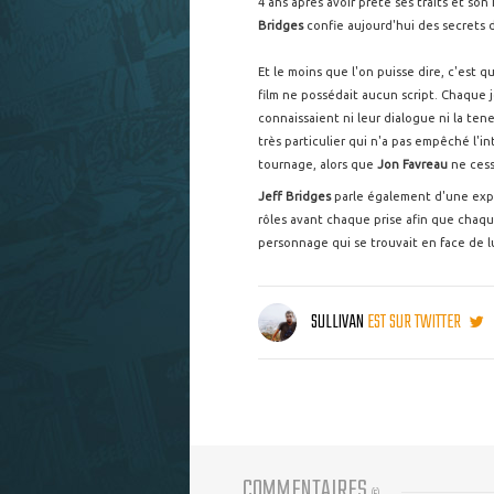
4 ans après avoir prêté ses traits et s
Bridges
confie aujourd'hui des secrets 
Et le moins que l'on puisse dire, c'est 
film ne possédait aucun script. Chaque 
connaissaient ni leur dialogue ni la ten
très particulier qui n'a pas empêché l'i
tournage, alors que
Jon Favreau
ne cessa
Jeff Bridges
parle également d'une ex
rôles avant chaque prise afin que chaqu
personnage qui se trouvait en face de lu
SULLIVAN
EST SUR TWITTER
COMMENTAIRES