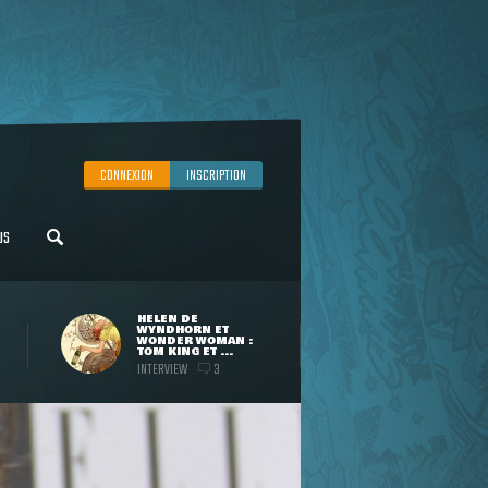
CONNEXION
INSCRIPTION
US
HELEN DE
WYNDHORN ET
WONDER WOMAN :
TOM KING ET ...
INTERVIEW
3