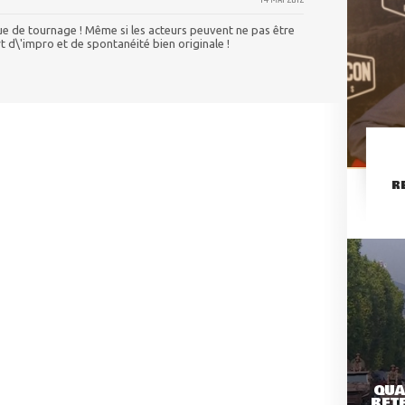
 de tournage ! Même si les acteurs peuvent ne pas être
rt d\'impro et de spontanéité bien originale !
R
QUA
RETE