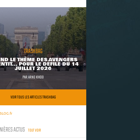
TRASHBAG
ND LE THÈME DES AVENGERS
NTIT... POUR LE DÉFILÉ DU 14
JUILLET 2026
PAR
ARNO KIKOO
VOIR TOUS LES ARTICLES TRASHBAG
BLOG.fr
NIÈRES ACTUS
TOUT VOIR