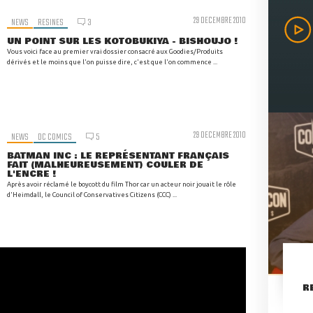
29 DECEMBRE 2010
NEWS
RESINES
3
UN POINT SUR LES KOTOBUKIYA - BISHOUJO !
Vous voici face au premier vrai dossier consacré aux Goodies/Produits
dérivés et le moins que l'on puisse dire, c'est que l'on commence ...
29 DECEMBRE 2010
NEWS
DC COMICS
5
BATMAN INC : LE REPRÉSENTANT FRANÇAIS
FAIT (MALHEUREUSEMENT) COULER DE
L'ENCRE !
Après avoir réclamé le boycott du film Thor car un acteur noir jouait le rôle
d'Heimdall, le Council of Conservatives Citizens (CCC) ...
R