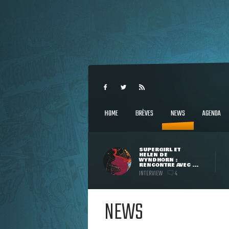
HOME
BRÈVES
NEWS
AGENDA
SUPERGIRL ET
HELEN DE
WYNDHORN :
RENCONTRE AVEC ...
INTERVIEW
4
NEWS