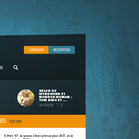
CONNEXION
INSCRIPTION
US
HELEN DE
WYNDHORN ET
WONDER WOMAN :
TOM KING ET ...
INTERVIEW
3
ÈVES
TOUT VOIR
X-Men '97 : la saison 3 bien prévue pour 2027, et la