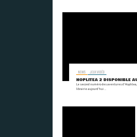
NEWS
JEUX VIDÉO
HOPLITEA 2 DISPONIBLE A
Le second numéro des aventures d'Hoplitea,
librairie aujourd'hui ...