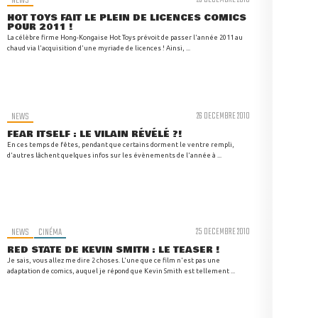
NEWS
HOT TOYS FAIT LE PLEIN DE LICENCES COMICS
POUR 2011 !
La célèbre firme Hong-Kongaise Hot Toys prévoit de passer l'année 2011 au
chaud via l'acquisition d'une myriade de licences ! Ainsi, ...
NEWS
26 DECEMBRE 2010
FEAR ITSELF : LE VILAIN RÉVÉLÉ ?!
En ces temps de fêtes, pendant que certains dorment le ventre rempli,
d'autres lâchent quelques infos sur les évènements de l'année à ...
NEWS
CINÉMA
25 DECEMBRE 2010
RED STATE DE KEVIN SMITH : LE TEASER !
Je sais, vous allez me dire 2 choses. L'une que ce film n'est pas une
adaptation de comics, auquel je répond que Kevin Smith est tellement ...