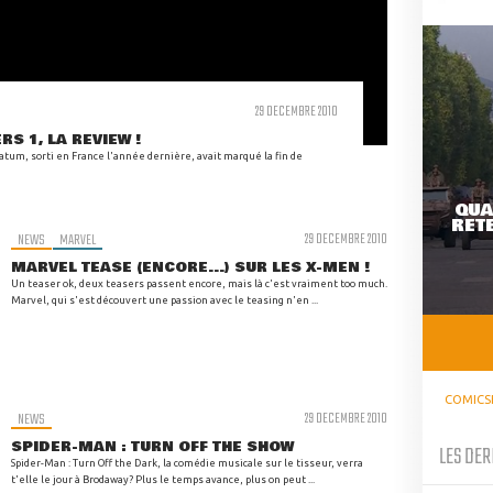
29 DECEMBRE 2010
S 1, LA REVIEW !
atum, sorti en France l'année dernière, avait marqué la fin de
QUA
RETE
NEWS
MARVEL
29 DECEMBRE 2010
MARVEL TEASE (ENCORE...) SUR LES X-MEN !
Un teaser ok, deux teasers passent encore, mais là c'est vraiment too much.
Marvel, qui s'est découvert une passion avec le teasing n'en ...
COMICS
NEWS
29 DECEMBRE 2010
SPIDER-MAN : TURN OFF THE SHOW
LES DER
Spider-Man : Turn Off the Dark, la comédie musicale sur le tisseur, verra
t'elle le jour à Brodaway? Plus le temps avance, plus on peut ...