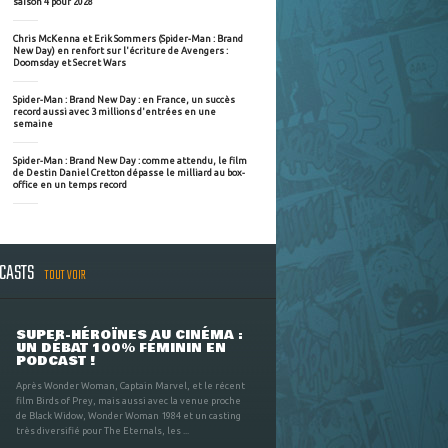
saison 4 pour 2028
Chris McKenna et Erik Sommers (Spider-Man : Brand
New Day) en renfort sur l'écriture de Avengers :
Doomsday et Secret Wars
Spider-Man : Brand New Day : en France, un succès
record aussi avec 3 millions d'entrées en une
semaine
Spider-Man : Brand New Day : comme attendu, le film
de Destin Daniel Cretton dépasse le milliard au box-
office en un temps record
DCASTS
TOUT VOIR
SUPER-HÉROÏNES AU CINÉMA :
UN DÉBAT 100% FÉMININ EN
PODCAST !
Après Wonder Woman, Captain Marvel, et le récent
film Birds of Prey, mais aussi avec la venue proche
de Black Widow, Wonder Woman 1984 et un casting
très diversifié pour The Eternals, les ...