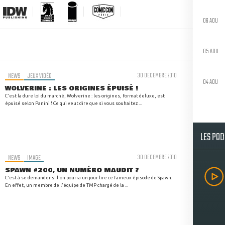
06 AOU
05 AOU
NEWS
JEUX VIDÉO
30 DECEMBRE 2010
04 AOU
WOLVERINE : LES ORIGINES ÉPUISÉ !
C'est la dure loi du marché, Wolverine : les origines, format deluxe, est
épuisé selon Panini ! Ce qui veut dire que si vous souhaitez ...
LES PO
NEWS
IMAGE
30 DECEMBRE 2010
SPAWN #200, UN NUMÉRO MAUDIT ?
C'est à se demander si l'on pourra un jour lire ce fameux épisode de Spawn.
En effet, un membre de l'équipe de TMP chargé de la ...