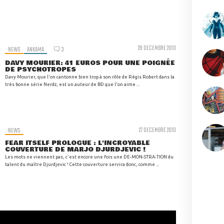
28 DECEMBRE 2010
NEWS
ANKAMA
3
DAVY MOURIER: 41 EUROS POUR UNE POIGNÉE
DE PSYCHOTROPES
Davy Mourier, que l'on cantonne bien trop à son rôle de Régis Robert dans la
très bonne série Nerdz, est un auteur de BD que l'on aime ...
NEWS
27 DECEMBRE 2010
FEAR ITSELF PROLOGUE : L'INCROYABLE
COUVERTURE DE MARJO DJURDJEVIC !
Les mots ne viennent pas, c'est encore une fois une DE-MON-STRA-TION du
talent du maître Djurdjevic ! Cette couverture servira donc, comme ...