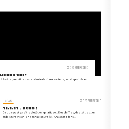
22 DECEMBRE 2010
UJOURD'HUI !
 héroïne guerrière descendante de dieux anciens, est disponible en
NEWS
22 DECEMBRE 2010
11/1/11 : DCUO !
Ce titre peut paraître plutôt énigmatique... Des chiffres, des lettres... un
code secret? Non, une bonne nouvelle ! Analysons dans ...