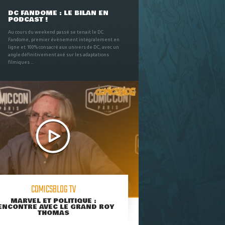
DC FANDOME : LE BILAN EN
PODCAST !
Au cours du weekend passé se tenait le DC
Fandome, premier évènement intégralement en
ligne et 100% consacré aux univers de DC, avec un
angle définitivement axé sur les adaptations
filmiques ...
COMICSBLOG TV
MARVEL ET POLITIQUE :
ENCONTRE AVEC LE GRAND ROY
THOMAS