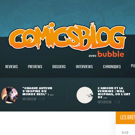
PL
REVIEWS
PREVIEWS
DOSSIERS
INTERVIEWS
CHRONIQUES
"CHAQUE AUTEUR
L'AMOUR ET LA
S'INSPIRE DU
VERMINE : WILL
MONDE RÉEL" : ...
MCPHAIL, OU L'ART
DE ...
INTERVIEW
1
INTERVIEW
1
LES BR
14:40