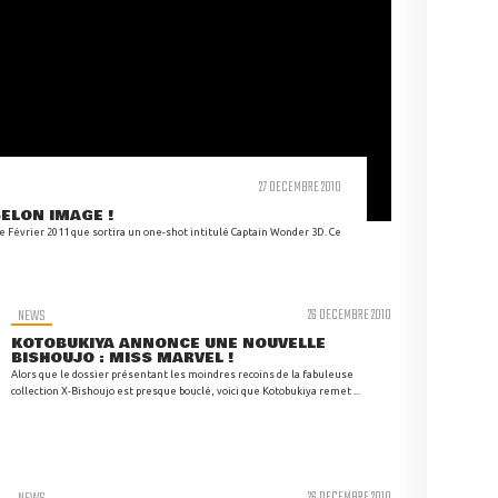
27 DECEMBRE 2010
SELON IMAGE !
 de Février 2011 que sortira un one-shot intitulé Captain Wonder 3D. Ce
NEWS
26 DECEMBRE 2010
KOTOBUKIYA ANNONCE UNE NOUVELLE
BISHOUJO : MISS MARVEL !
Alors que le dossier présentant les moindres recoins de la fabuleuse
collection X-Bishoujo est presque bouclé, voici que Kotobukiya remet ...
26 DECEMBRE 2010