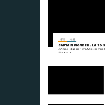
NEWS
IMAGE
CAPTAIN WONDER : LA 3D 
/!\Article rédigé par Pierre/!\ C’est au mois
titre aura la ...