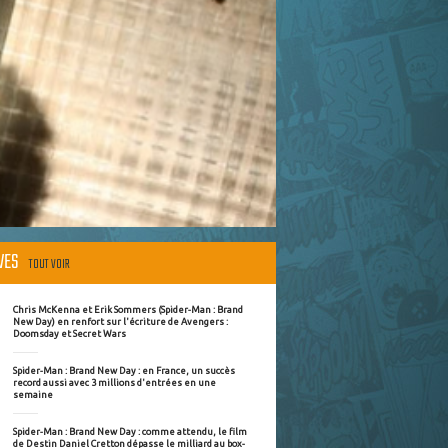
ÈVES
TOUT VOIR
Chris McKenna et Erik Sommers (Spider-Man : Brand
New Day) en renfort sur l'écriture de Avengers :
Doomsday et Secret Wars
Spider-Man : Brand New Day : en France, un succès
record aussi avec 3 millions d'entrées en une
semaine
Spider-Man : Brand New Day : comme attendu, le film
de Destin Daniel Cretton dépasse le milliard au box-