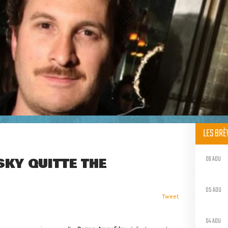
LES BR
06 AOU
KY QUITTE THE
05 AOU
Tweet
04 AOU