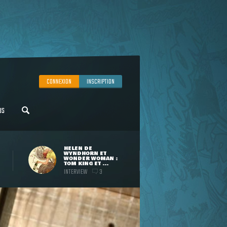
CONNEXION
INSCRIPTION
US
HELEN DE
WYNDHORN ET
WONDER WOMAN :
TOM KING ET ...
INTERVIEW
3