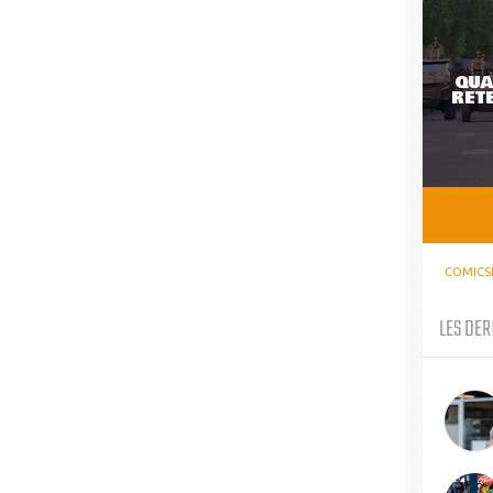
QUA
RETE
COMICS
LES DER