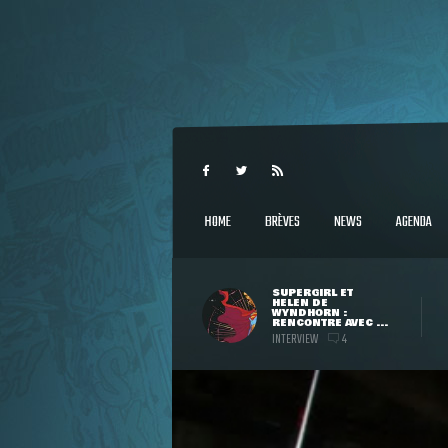
HOME
BRÈVES
NEWS
AGENDA
SUPERGIRL ET
HELEN DE
WYNDHORN :
RENCONTRE AVEC ...
INTERVIEW
4