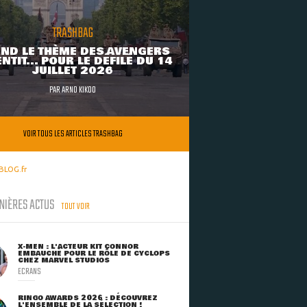
TRASHBAG
ND LE THÈME DES AVENGERS
NTIT... POUR LE DÉFILÉ DU 14
JUILLET 2026
PAR
ARNO KIKOO
VOIR TOUS LES ARTICLES TRASHBAG
BLOG.fr
NIÈRES ACTUS
TOUT VOIR
X-MEN : L'ACTEUR KIT CONNOR
EMBAUCHÉ POUR LE RÔLE DE CYCLOPS
CHEZ MARVEL STUDIOS
ECRANS
RINGO AWARDS 2026 : DÉCOUVREZ
L'ENSEMBLE DE LA SÉLECTION !