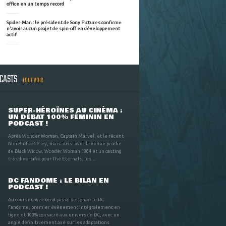
office en un temps record
Spider-Man : le président de Sony Pictures confirme
n'avoir aucun projet de spin-off en développement
actif
DCASTS
TOUT VOIR
SUPER-HÉROÏNES AU CINÉMA :
UN DÉBAT 100% FÉMININ EN
PODCAST !
Après Wonder Woman, Captain Marvel, et le récent
film Birds of Prey, mais aussi avec la venue proche
de Black Widow, Wonder Woman 1984 et un casting
très diversifié pour The Eternals, les ...
DC FANDOME : LE BILAN EN
PODCAST !
Au cours du weekend passé se tenait le DC
Fandome, premier évènement intégralement en
ligne et 100% consacré aux univers de DC, avec un
angle définitivement axé sur les adaptations