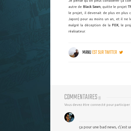
Je pense qu'on peut considérer ça co
autre de
Black Sawn
, quitte le projet
T
le projet, il devenait de plus en plus c
Japon) pour au moins un an, et il ne l
malgré la déception de la
FOX
, le pr
réalisateur.
MANU
EST SUR TWITTER
COMMENTAIRES
(
1
)
Vous devez être connecté pour participer
ça pour une bad news, c\'est 