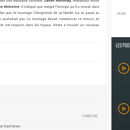
mme une mauvaise nouvelle,
Darren Aronofsky
, réalisateur entre
he Wolverine
. Il indique que malgré l'énergie qu'il a investi dans
04 AOU
lair que le tournage l'éloignerait de sa famille (ça se passe au
e souhaitait pas. Le tournage devait commencer ce mois-ci, et
ojet est toujours dans les tuyaux. Reste à trouver un nouveau
LES PO
17 MARS 2011
une bad news.