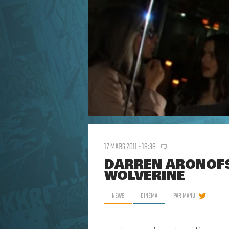
17 MARS 2011 - 18:38
1
DARREN ARONOFS
WOLVERINE
NEWS
CINÉMA
PAR
MANU