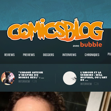
PL
REVIEWS
PREVIEWS
DOSSIERS
INTERVIEWS
CHRONIQUES
"CHAQUE AUTEUR
L'AMOUR ET LA
S'INSPIRE DU
VERMINE : WILL
MONDE RÉEL" : ...
MCPHAIL, OU L'ART
DE ...
INTERVIEW
1
INTERVIEW
1