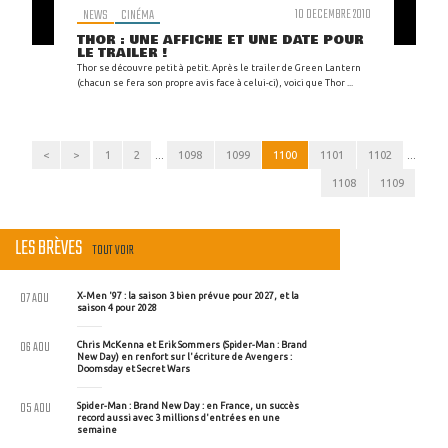
NEWS
CINÉMA
10 DECEMBRE 2010
THOR : UNE AFFICHE ET UNE DATE POUR
LE TRAILER !
Thor se découvre petit à petit. Après le trailer de Green Lantern
(chacun se fera son propre avis face à celui-ci), voici que Thor ...
<
>
1
2
...
1098
1099
1100
1101
1102
...
1108
1109
LES BRÈVES
TOUT VOIR
07 AOU
X-Men '97 : la saison 3 bien prévue pour 2027, et la
saison 4 pour 2028
06 AOU
Chris McKenna et Erik Sommers (Spider-Man : Brand
New Day) en renfort sur l'écriture de Avengers :
Doomsday et Secret Wars
05 AOU
Spider-Man : Brand New Day : en France, un succès
record aussi avec 3 millions d'entrées en une
semaine