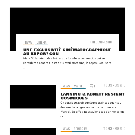
NEWS
CINÉMA
11 DECEMBRE 2010
UNE EXCLUSIVITÉ CINÉMATOGRAPHIQUE
AU KAPOW! CON
Mark Millar vient de révéler que lors de sa convention qui se
déroulera à Londres les 9 et 10 avril prochains, la Kapow! Con, sera
...
11 DECEMBRE 2010
NEWS
MARVEL
1
LANNING & ABNETT RESTENT
COSMIQUES
On aurait pu avoir quelques craintes quant au
devenir de la ligne cosmique de l'univers
Marvel. En effet, nous avions pas d'annonce en
ce ...
NEWS
SERIES TV
11 DECEMBRE 2010