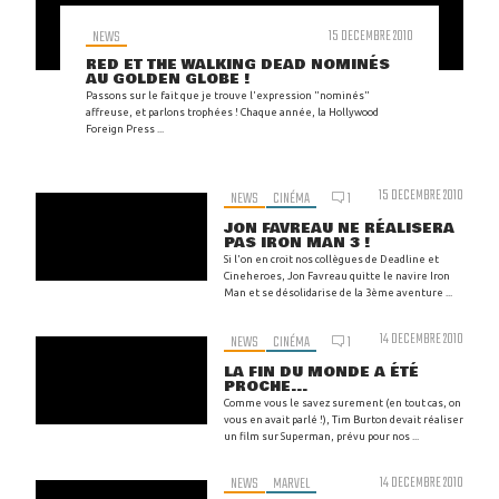
NEWS
15 DECEMBRE 2010
RED ET THE WALKING DEAD NOMINÉS
AU GOLDEN GLOBE !
Passons sur le fait que je trouve l'expression "nominés"
affreuse, et parlons trophées ! Chaque année, la Hollywood
Foreign Press ...
15 DECEMBRE 2010
NEWS
CINÉMA
1
JON FAVREAU NE RÉALISERA
PAS IRON MAN 3 !
Si l'on en croit nos collègues de Deadline et
Cineheroes, Jon Favreau quitte le navire Iron
Man et se désolidarise de la 3ème aventure ...
14 DECEMBRE 2010
NEWS
CINÉMA
1
LA FIN DU MONDE A ÉTÉ
PROCHE...
Comme vous le savez surement (en tout cas, on
vous en avait parlé !), Tim Burton devait réaliser
un film sur Superman, prévu pour nos ...
NEWS
MARVEL
14 DECEMBRE 2010