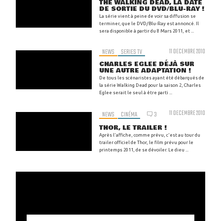
THE WALKING DEAD, LA DATE
DE SORTIE DU DVD/BLU-RAY !
La série vient à peine de voir sa diffusion se
terminer, que le DVD/Blu-Ray est annoncé. Il
sera disponible à partir du 8 Mars 2011, et ...
NEWS
SERIES TV
11 DECEMBRE 2010
CHARLES EGLEE DÉJÀ SUR
UNE AUTRE ADAPTATION !
De tous les scénaristes ayant été débarqués de
la série Walking Dead pour la saison 2, Charles
Eglee serait le seul à être parti ...
11 DECEMBRE 2010
NEWS
CINÉMA
3
THOR, LE TRAILER !
Après l'affiche, comme prévu, c'est au tour du
trailer officiel de Thor, le film prévu pour le
printemps 2011, de se dévoiler. Le dieu ...