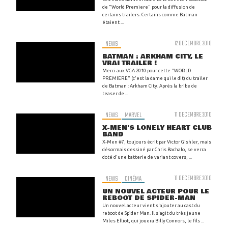
de "World Premiere" pour la diffusion de
certains trailers. Certains comme Batman
étaient ...
NEWS
12 DECEMBRE 2010
BATMAN : ARKHAM CITY, LE
VRAI TRAILER !
Merci aux VGA 2010 pour cette "WORLD
PREMIERE" (c'est la dame qui le dit) du trailer
de Batman : Arkham City. Après la bribe de
teaser de ...
NEWS
MARVEL
11 DECEMBRE 2010
X-MEN'S LONELY HEART CLUB
BAND
X-Men #7, toujours écrit par Victor Gishler, mais
désormais dessiné par Chris Bachalo, se verra
doté d'une batterie de variant covers, ...
NEWS
CINÉMA
11 DECEMBRE 2010
UN NOUVEL ACTEUR POUR LE
REBOOT DE SPIDER-MAN
Un nouvel acteur vient s'ajouter au cast du
reboot de Spider Man. Il s'agit du très jeune
Miles Elliot, qui jouera Billy Connors, le fils ...