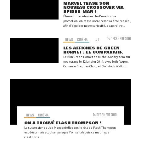
MARVEL TEASE SON
NOUVEAU CROSSOVER VIA
SPIDER-MAN !
Élément incontournable d'une bonne
promotion, on passe notre temps à être teasés ,
afin d'aiguiser notre curiosité, et accroître ...
14 DECEMBRE 2010
NEWS
CINÉMA
1
LES AFFICHES DE GREEN
HORNET : LE COMPARATIF.
Le film Green Hornet de Michel Gondry sera sur
nos écrans le 12 janvier 2011, avec Seth Rogen,
Cameron Diaz, Jay Chou, et Christoph Waltz. ...
NEWS
CINÉMA
14 DECEMBRE 2010
ON A TROUVÉ FLASH THOMPSON !
La succession de Joe Manganiello dans le rôle de Flash Thompson
est désormais acquise, puisque l'on sait depuis ce matin que
c'est Chris ...