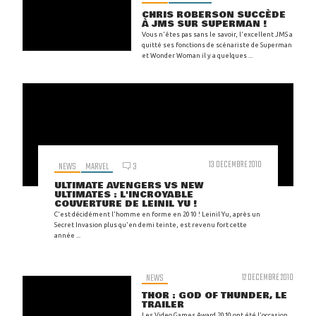
CHRIS ROBERSON SUCCÈDE
À JMS SUR SUPERMAN !
Vous n'êtes pas sans le savoir, l'excellent JMS a
quitté ses fonctions de scénariste de Superman
et Wonder Woman il y a quelques ...
13 DECEMBRE 2010
NEWS
MARVEL
3
ULTIMATE AVENGERS VS NEW
ULTIMATES : L'INCROYABLE
COUVERTURE DE LEINIL YU !
C'est décidément l'homme en forme en 2010 ! Leinil Yu, après un
Secret Invasion plus qu'en demi teinte, est revenu fort cette
année ...
NEWS
12 DECEMBRE 2010
THOR : GOD OF THUNDER, LE
TRAILER
Les Video Games Award 2010 ont été l'occasion