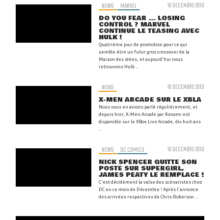
NEWS
MARVEL
16 DECEMBRE 2010
DO YOU FEAR ... LOSING
CONTROL ? MARVEL
CONTINUE LE TEASING AVEC
HULK !
Quatrième jour de promotion pour ce qui
semble être un futur gros crossover de la
Maison des idées, et aujourd'hui nous
retrouvons Hulk ...
NEWS
16 DECEMBRE 2010
X-MEN ARCADE SUR LE XBLA
Nous vous en avions parlé régulièrement, et
depuis hier, X-Men Arcade par Konami est
disponible sur le XBox Live Arcade, dix huit ans
...
NEWS
DC COMICS
16 DECEMBRE 2010
NICK SPENCER QUITTE SON
POSTE SUR SUPERGIRL,
JAMES PEATY LE REMPLACE !
C'est décidément la valse des scénaristes chez
DC en ce mois de Décembre ! Après l'annonce
des arrivées respectives de Chris Roberson ...