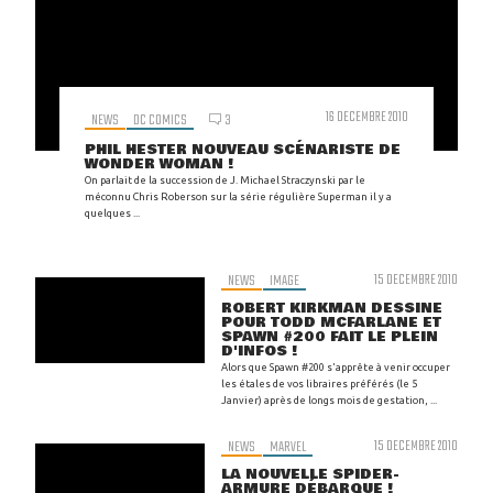
16 DECEMBRE 2010
NEWS
DC COMICS
3
PHIL HESTER NOUVEAU SCÉNARISTE DE
WONDER WOMAN !
On parlait de la succession de J. Michael Straczynski par le
méconnu Chris Roberson sur la série régulière Superman il y a
quelques ...
NEWS
IMAGE
15 DECEMBRE 2010
ROBERT KIRKMAN DESSINE
POUR TODD MCFARLANE ET
SPAWN #200 FAIT LE PLEIN
D'INFOS !
Alors que Spawn #200 s'apprête à venir occuper
les étales de vos libraires préférés (le 5
Janvier) après de longs mois de gestation, ...
NEWS
MARVEL
15 DECEMBRE 2010
LA NOUVELLE SPIDER-
ARMURE DÉBARQUE !