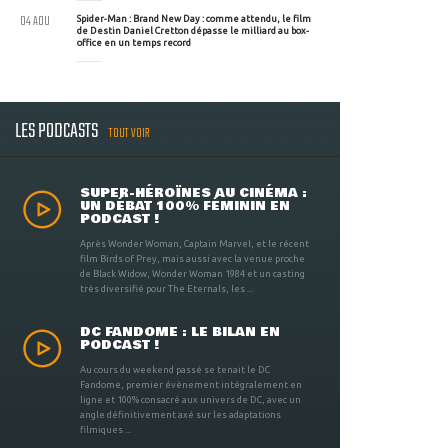
04 AOU
Spider-Man : Brand New Day : comme attendu, le film
de Destin Daniel Cretton dépasse le milliard au box-
office en un temps record
LES PODCASTS
TOUT VOIR
SUPER-HÉROÏNES AU CINÉMA :
UN DÉBAT 100% FÉMININ EN
PODCAST !
Après Wonder Woman, Captain Marvel, et le récent
film Birds of Prey, mais aussi avec la venue proche
de Black Widow, Wonder Woman 1984 et un casting
très diversifié pour The Eternals, les ...
DC FANDOME : LE BILAN EN
PODCAST !
Au cours du weekend passé se tenait le DC
Fandome, premier évènement intégralement en
ligne et 100% consacré aux univers de DC, avec un
angle définitivement axé sur les adaptations
filmiques ...