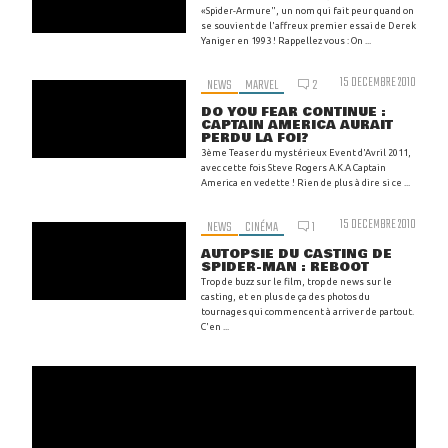
«Spider-Armure", un nom qui fait peur quand on
se souvient de l'affreux premier essai de Derek
Yaniger en 1993 ! Rappellez vous : On ...
15 DECEMBRE 2010
NEWS
MARVEL
2
DO YOU FEAR CONTINUE :
CAPTAIN AMERICA AURAIT
PERDU LA FOI?
3ème Teaser du mystérieux Event d'Avril 2011,
avec cette fois Steve Rogers A.K.A Captain
America en vedette ! Rien de plus à dire si ce ...
15 DECEMBRE 2010
NEWS
CINÉMA
1
AUTOPSIE DU CASTING DE
SPIDER-MAN : REBOOT
Trop de buzz sur le film, trop de news sur le
casting, et en plus de ça des photos du
tournages qui commencent à arriver de partout.
C'en ...