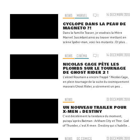
14 DECEMBRE 2010
NEWS
MARVEL
1
CYCLOPE DANS LA PEAU DE
MAGNETO ?!
Dans la famille Teaser, je voudrais la Mère
Marvel. Succédant ainsi au teaser mettant en
scène Spider-man, voici les mutants ; Et plus ...
14 DECEMBRE 2010
NEWS
CINÉMA
1
NICOLAS CAGE PÈTE LES
PLOMBS SUR LE TOURNAGE
DE GHOST RIDER 2 !
L'alcool Roumain a encore frappé ! Nicolas Cage,
en plein tournage de la suite du cosmiquement
mauvais Ghost Rider, a sûrement un peu ...
NEWS
13 DECEMBRE 2010
UN NOUVEAU TRAILER POUR
X-MEN : DESTINY
C'est décidément la tendance du moment,
puisqu'après Batman : Arkham City et Thor : God
of Thunder, c'est X-men : Destiny qui s'habille ...
NEWS
DC COMICS
13 DECEMBRE 2010