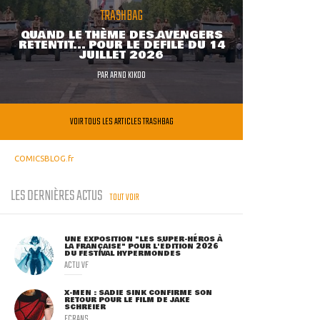
TRASHBAG
QUAND LE THÈME DES AVENGERS
RETENTIT... POUR LE DÉFILÉ DU 14
JUILLET 2026
PAR
ARNO KIKOO
VOIR TOUS LES ARTICLES TRASHBAG
COMICSBLOG.fr
LES DERNIÈRES ACTUS
TOUT VOIR
UNE EXPOSITION "LES SUPER-HÉROS À
LA FRANÇAISE" POUR L'ÉDITION 2026
DU FESTIVAL HYPERMONDES
ACTU VF
X-MEN : SADIE SINK CONFIRME SON
RETOUR POUR LE FILM DE JAKE
SCHREIER
ECRANS