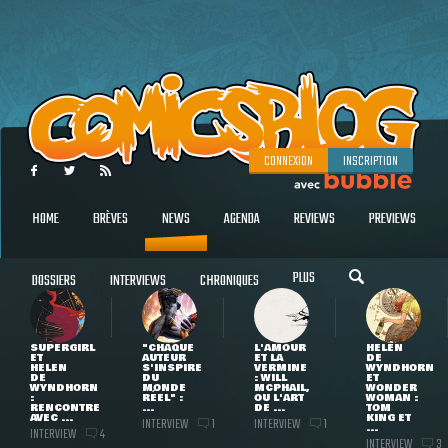
CONNEXION
INSCRIPTION
HOME
BRÈVES
NEWS
AGENDA
REVIEWS
PREVIEWS
PLUS
DOSSIERS
INTERVIEWS
CHRONIQUES
SUPERGIRL
"CHAQUE
L'AMOUR
HELEN
ET
AUTEUR
ET LA
DE
HELEN
S'INSPIRE
VERMINE
WYNDHORN
DE
DU
: WILL
ET
WYNDHORN
MONDE
MCPHAIL,
WONDER
:
RÉEL" :
OU L'ART
WOMAN :
RENCONTRE
...
DE ...
TOM
AVEC ...
KING ET
INTERVIEW
INTERVIEW
1
1
...
INTERVIEW
4
INTERVIEW
3