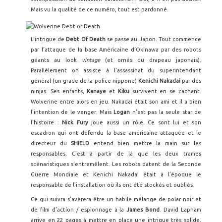
Mais vu la qualité de ce numéro, tout est pardonné.
L’intrigue de
Debt Of Death
se passe au Japon. Tout commence
par l’attaque de la base Américaine d’Okinawa par des robots
géants au look
vintage
(et ornés du drapeau japonais).
Parallèlement on assiste à l’assassinat du superintendant
général (un grade de la police nippone)
Kenichi Nakadai
par des
ninjas. Ses enfants,
Kanaye
et
Kiku
survivent en se cachant.
Wolverine entre alors en jeu. Nakadai était son ami et il a bien
l’intention de le venger. Mais
Logan
n’est pas la seule star de
l’histoire :
Nick Fury
joue aussi un rôle. Ce sont lui et son
escadron qui ont défendu la base américaine attaquée et le
directeur du
SHIELD
entend bien mettre la main sur les
responsables. C’est à partir de là que les deux trames
scénaristiques s’entremêlent. Les robots datent de la Seconde
Guerre Mondiale et Kenichi Nakadai était à l’époque le
responsable de l’installation où ils ont été stockés et oubliés.
Ce qui suivra s’avèrera être un habile mélange de polar noir et
de film d’action / espionnage à la
James
Bond
. David Lapham
arrive en 22 pages à mettre en place une intrigue très solide,