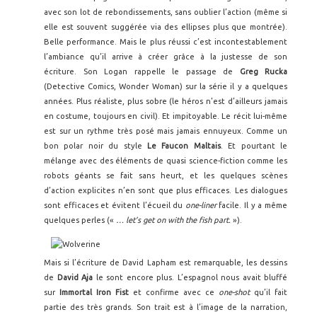
avec son lot de rebondissements, sans oublier l’action (même si
elle est souvent suggérée via des ellipses plus que montrée).
Belle performance. Mais le plus réussi c’est incontestablement
l’ambiance qu’il arrive à créer grâce à la justesse de son
écriture. Son Logan rappelle le passage de
Greg Rucka
(Detective Comics, Wonder Woman) sur la série il y a quelques
années. Plus réaliste, plus sobre (le héros n’est d’ailleurs jamais
en costume, toujours en civil). Et impitoyable. Le récit lui-même
est sur un rythme très posé mais jamais ennuyeux. Comme un
bon polar noir du style
Le Faucon Maltais
. Et pourtant le
mélange avec des éléments de quasi science-fiction comme les
robots géants se fait sans heurt, et les quelques scènes
d’action explicites n’en sont que plus efficaces. Les dialogues
sont efficaces et évitent l’écueil du
one-liner
facile. Il y a même
quelques perles («
… let’s get on with the fish part.
»).
Mais si l’écriture de David Lapham est remarquable, les dessins
de
David Aja
le sont encore plus. L’espagnol nous avait bluffé
sur
Immortal Iron Fist
et confirme avec ce
one-shot
qu’il fait
partie des très grands. Son trait est à l’image de la narration,