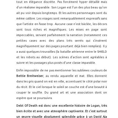
tout en élégance discrète. Pas forcément hyper détaillé mais
d’un réalisme imparable. Son Logan est l’un des plus beau qu’on
ait pu voir depuis longtemps. Et les autres personnages sont du
même calibre. Les visages sont remarquablement expressifs sans
que l’artiste en fasse trop. Aucune case n’est bâclée, les décors
sont tous riches et magnifiques. Les mises en page sont
impeccables, servant parfaitement la narration (notamment ces
petites cases avec des plans très serrés qui s’insèrent
magnifiquement sur des pages pourtant déjà bien remplies). Il y
a aussi quelques trouvailles (la bataille aérienne entre le SHIELD
et les robots au début). Les scènes d’action sont agréables à
suivre et les passages plus posés d’une classe imparable.
Enfin impossible de ne pas mentionner les sublimes couleurs de
Bettie Breitweiser
, au rendu aquarelle et mat. Elles donnent
dans les gris quand on est en ville, accentuant le côté polar noir
du récit. Et le ciel lorsque le soleil se couche est d’une beauté à
couper le souffle. Du grand art et une association dont on
espère que se poursuivra.
Debt Of Death est donc une excellente histoire de Logan, très
bien écrite et avec une atmosphère captivante. Et c’est surtout
un œuvre visuelle absolument splendide grâce à un David Aja