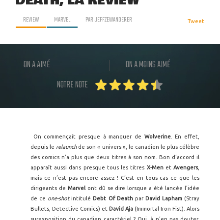
DEATH, LA REVIEW
REVIEW
MARVEL
PAR
JEFFZEWANDERER
Tweet
ON A AIMÉ
ON A MOINS AIMÉ
NOTRE NOTE
On commençait presque à manquer de
Wolverine
. En effet,
depuis le
relaunch
de son « univers », le canadien le plus célèbre
des comics n’a plus que deux titres à son nom. Bon d’accord il
apparaît aussi dans presque tous les titres
X-Men
et
Avengers
,
mais ce n’est pas encore assez ! C’est en tous cas ce que les
dirigeants de
Marvel
ont dû se dire lorsque a été lancée l’idée
de ce
one-shot
intitulé
Debt Of Death
par
David Lapham
(Stray
Bullets, Detective Comics) et
David Aja
(Immortal Iron Fist). Alors
surexposition du canadien caractériel ? Oui, à n’en pas douter.