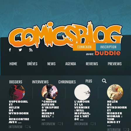
CONNEXION
INSCRIPTION
HOME
BRÈVES
NEWS
AGENDA
REVIEWS
PREVIEWS
PLUS
DOSSIERS
INTERVIEWS
CHRONIQUES
SUPERGIRL
"CHAQUE
L'AMOUR
HELEN
ET
AUTEUR
ET LA
DE
HELEN
S'INSPIRE
VERMINE
WYNDHORN
DE
DU
: WILL
ET
WYNDHORN
MONDE
MCPHAIL,
WONDER
:
RÉEL" :
OU L'ART
WOMAN :
RENCONTRE
...
DE ...
TOM
AVEC ...
KING ET
INTERVIEW
INTERVIEW
1
1
...
INTERVIEW
4
INTERVIEW
3