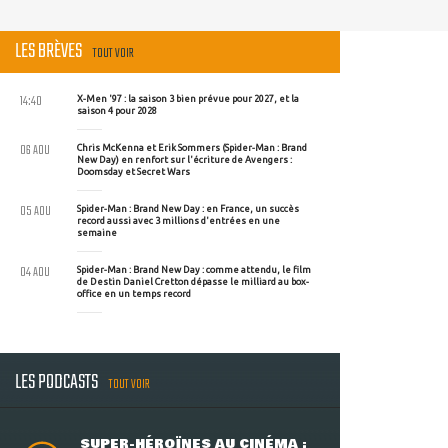
LES BRÈVES
TOUT VOIR
14:40
X-Men '97 : la saison 3 bien prévue pour 2027, et la
saison 4 pour 2028
06 AOU
Chris McKenna et Erik Sommers (Spider-Man : Brand
New Day) en renfort sur l'écriture de Avengers :
Doomsday et Secret Wars
05 AOU
Spider-Man : Brand New Day : en France, un succès
record aussi avec 3 millions d'entrées en une
semaine
04 AOU
Spider-Man : Brand New Day : comme attendu, le film
de Destin Daniel Cretton dépasse le milliard au box-
office en un temps record
LES PODCASTS
TOUT VOIR
SUPER-HÉROÏNES AU CINÉMA :