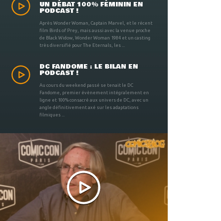
UN DÉBAT 100% FÉMININ EN
PODCAST !
Après Wonder Woman, Captain Marvel, et le récent
film Birds of Prey, mais aussi avec la venue proche
de Black Widow, Wonder Woman 1984 et un casting
très diversifié pour The Eternals, les ...
DC FANDOME : LE BILAN EN
PODCAST !
Au cours du weekend passé se tenait le DC
Fandome, premier évènement intégralement en
ligne et 100% consacré aux univers de DC, avec un
angle définitivement axé sur les adaptations
filmiques ...