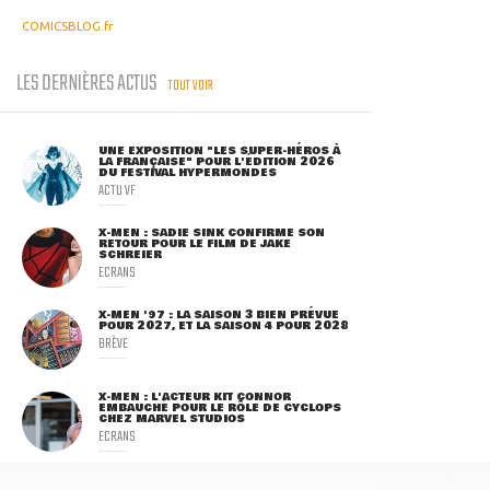
COMICSBLOG.fr
LES DERNIÈRES ACTUS
TOUT VOIR
UNE EXPOSITION "LES SUPER-HÉROS À
LA FRANÇAISE" POUR L'ÉDITION 2026
DU FESTIVAL HYPERMONDES
ACTU VF
X-MEN : SADIE SINK CONFIRME SON
RETOUR POUR LE FILM DE JAKE
SCHREIER
ECRANS
X-MEN '97 : LA SAISON 3 BIEN PRÉVUE
POUR 2027, ET LA SAISON 4 POUR 2028
BRÈVE
X-MEN : L'ACTEUR KIT CONNOR
EMBAUCHÉ POUR LE RÔLE DE CYCLOPS
CHEZ MARVEL STUDIOS
ECRANS