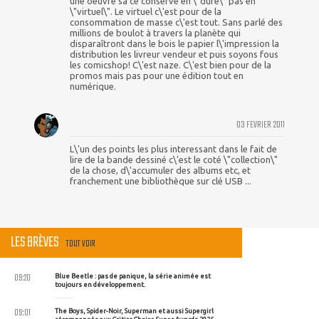
une oeuvre sa ce conserve en \"dure\" pas en
\"virtuel\". Le virtuel c\'est pour de la
consommation de masse c\'est tout. Sans parlé des
millions de boulot à travers la planète qui
disparaîtront dans le bois le papier l\'impression la
distribution les livreur vendeur et puis soyons fous
les comicshop! C\'est naze. C\'est bien pour de la
promos mais pas pour une édition tout en
numérique.
03 FEVRIER 2011
L\'un des points les plus interessant dans le fait de
lire de la bande dessiné c\'est le coté \"collection\"
de la chose, d\'accumuler des albums etc, et
franchement une bibliothèque sur clé USB ...
LES BRÈVES
TOUT VOIR
09:20
Blue Beetle : pas de panique, la série animée est
toujours en développement.
09:01
The Boys, Spider-Noir, Superman et aussi Supergirl