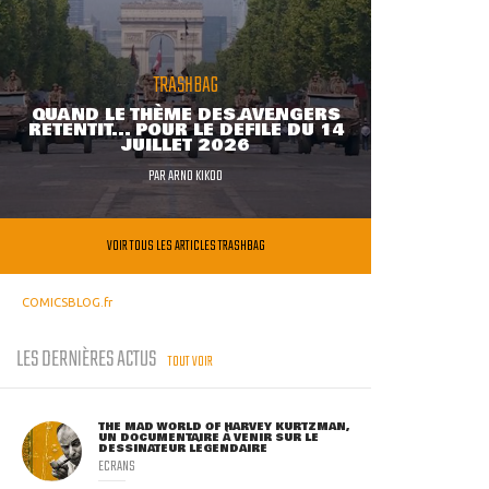
TRASHBAG
QUAND LE THÈME DES AVENGERS
RETENTIT... POUR LE DÉFILÉ DU 14
JUILLET 2026
PAR
ARNO KIKOO
VOIR TOUS LES ARTICLES TRASHBAG
COMICSBLOG.fr
LES DERNIÈRES ACTUS
TOUT VOIR
THE MAD WORLD OF HARVEY KURTZMAN,
UN DOCUMENTAIRE À VENIR SUR LE
DESSINATEUR LÉGENDAIRE
ECRANS