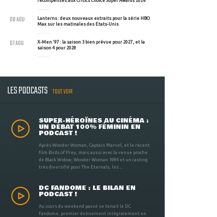
récompensés aux Critics Choice Super Awards 2026
08 AOU
Lanterns : deux nouveaux extraits pour la série HBO
Max sur les matinales des Etats-Unis
07 AOU
X-Men '97 : la saison 3 bien prévue pour 2027, et la
saison 4 pour 2028
LES PODCASTS
TOUT VOIR
SUPER-HÉROÏNES AU CINÉMA :
UN DÉBAT 100% FÉMININ EN
PODCAST !
Après Wonder Woman, Captain Marvel, et le récent
film Birds of Prey, mais aussi avec la venue proche
de Black Widow, Wonder Woman 1984 et un casting
très diversifié pour The Eternals, les ...
DC FANDOME : LE BILAN EN
PODCAST !
Au cours du weekend passé se tenait le DC
Fandome, premier évènement intégralement en