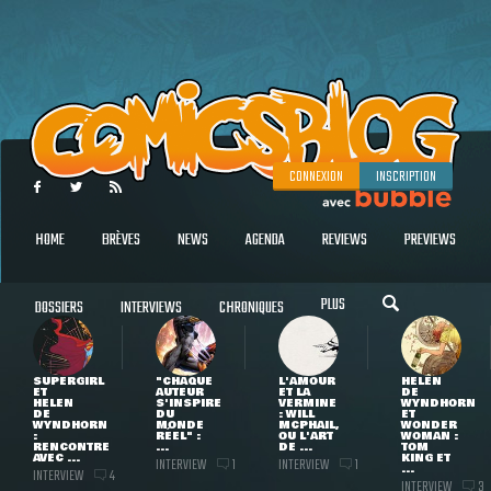
CONNEXION
INSCRIPTION
HOME
BRÈVES
NEWS
AGENDA
REVIEWS
PREVIEWS
PLUS
DOSSIERS
INTERVIEWS
CHRONIQUES
SUPERGIRL
"CHAQUE
L'AMOUR
HELEN
ET
AUTEUR
ET LA
DE
HELEN
S'INSPIRE
VERMINE
WYNDHORN
DE
DU
: WILL
ET
WYNDHORN
MONDE
MCPHAIL,
WONDER
:
RÉEL" :
OU L'ART
WOMAN :
RENCONTRE
...
DE ...
TOM
AVEC ...
KING ET
INTERVIEW
INTERVIEW
1
1
...
INTERVIEW
4
INTERVIEW
3