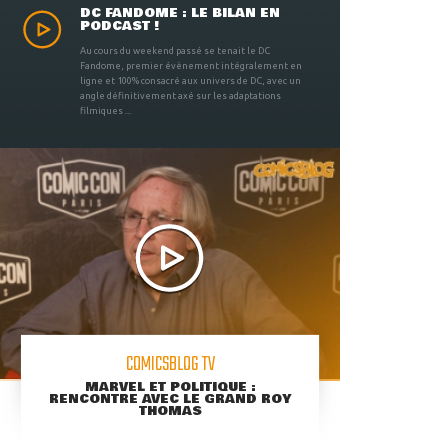
DC FANDOME : LE BILAN EN
PODCAST !
Au cours du weekend passé se tenait le DC
Fandome, premier évènement intégralement en
ligne et 100% consacré aux univers de DC, avec un
angle définitivement axé sur les adaptations
filmiques ...
COMICSBLOG TV
MARVEL ET POLITIQUE :
RENCONTRE AVEC LE GRAND ROY
THOMAS