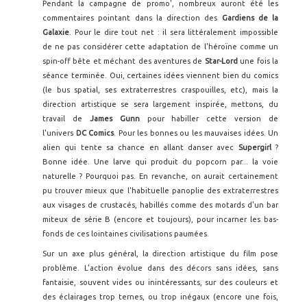
Pendant la campagne de promo', nombreux auront été les
commentaires pointant dans la direction des
Gardiens de la
Galaxie
. Pour le dire tout net : il sera littéralement impossible
de ne pas considérer cette adaptation de l'héroïne comme un
spin-off bête et méchant des aventures de
Star-Lord
une fois la
séance terminée. Oui, certaines idées viennent bien du comics
(le bus spatial, ses extraterrestres craspouilles, etc), mais la
direction artistique se sera largement inspirée, mettons, du
travail de
James Gunn
pour habiller cette version de
l'univers
DC Comics
. Pour les bonnes ou les mauvaises idées. Un
alien qui tente sa chance en allant danser avec
Supergirl
?
Bonne idée. Une larve qui produit du popcorn par... la voie
naturelle ? Pourquoi pas. En revanche, on aurait certainement
pu trouver mieux que l'habituelle panoplie des extraterrestres
aux visages de crustacés, habillés comme des motards d'un bar
miteux de série B (encore et toujours), pour incarner les bas-
fonds de ces lointaines civilisations paumées.
Sur un axe plus général, la direction artistique du film pose
problème. L'action évolue dans des décors sans idées, sans
fantaisie, souvent vides ou inintéressants, sur des couleurs et
des éclairages trop ternes, ou trop inégaux (encore une fois,