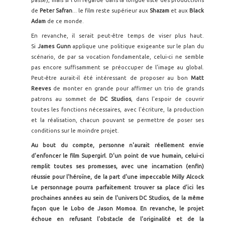
de
Peter Safran
... le film reste supérieur aux
Shazam
et aux
Black
Adam
de ce monde.
En revanche, il serait peut-être temps de viser plus haut.
Si
James Gunn
applique une politique exigeante sur le plan du
scénario, de par sa vocation fondamentale, celui-ci ne semble
pas encore suffisamment se préoccuper de l'image au global.
Peut-être aurait-il été intéressant de proposer au bon
Matt
Reeves
de monter en grande pour affirmer un trio de grands
patrons au sommet de
DC Studios
, dans l'espoir de couvrir
toutes les fonctions nécessaires, avec l'écriture, la production
et la réalisation, chacun pouvant se permettre de poser ses
conditions sur le moindre projet.
Au bout du compte, personne n'aurait réellement envie
d'enfoncer le film Supergirl. D'un point de vue humain, celui-ci
remplit toutes ses promesses, avec une incarnation (enfin)
réussie pour l'héroïne, de la part d'une impeccable Milly Alcock
Le personnage pourra parfaitement trouver sa place d'ici les
prochaines années au sein de l'univers DC Studios, de la même
façon que le Lobo de Jason Momoa. En revanche, le projet
échoue en refusant l'obstacle de l'originalité et de la