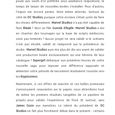
poule aux oeufs d'or préférée sous assistance respiratoire, le
temps de laisser de nouvelles modes s'installer. Pour d'autres,
l'espoir est encore permis. Voire même attendu. Surtout du
côté de
DC Studios
, puisque cette enclave s'était jurée de faire
les choses différemment.
Marvel Studios
n'a pas été capable de
faire
Blade
? Voici un film
Gueule d'Argile
.
Marvel Studios
a mis
en chantier des tournages sur la base de scripts médiocres,
voire pas terminés ? Aucun projet ne sera validé si le scénario
n'est pas étudié, validé et tamponné par la présidence du
studio.
Marvel Studios
aura mis plus de dix ans avant de valider
une production basée exclusivement sur une héroïne de leur
catalogue ?
Supergirl
débarque aux premières heures de cette
nouvelle saga, pour imposer une différence supposée et
alimenter cette période de lancement résolument tournée vers
les
Kryptoniens
.
Maintenant, si ces effets de manche et ces belles promesses
s'annonçaient rassurantes sur le papier, nous attendions tout
de même les premiers résultats tangibles de ce pipeline de
projets pour valider l'expérience de fond. Et surtout, sans
James Gunn
aux manettes. Le talent du président de
DC
Studios
ne fait plus forcément débat dans le présent - certains