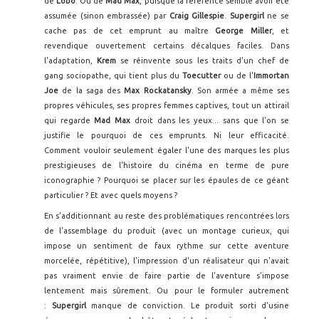
de
Lobo
. Ou de
Mad Max
, puisque la référence semble avoir été
assumée (sinon embrassée) par
Craig Gillespie
.
Supergirl
ne se
cache pas de cet emprunt au maître
George Miller
, et
revendique ouvertement certains décalques faciles. Dans
l'adaptation,
Krem
se réinvente sous les traits d'un chef de
gang sociopathe, qui tient plus du
Toecutter
ou de l'
Immortan
Joe
de la saga des
Max Rockatansky
. Son armée a même ses
propres véhicules, ses propres femmes captives, tout un attirail
qui regarde
Mad Max
droit dans les yeux... sans que l'on se
justifie le pourquoi de ces emprunts. Ni leur efficacité.
Comment vouloir seulement égaler l'une des marques les plus
prestigieuses de l'histoire du cinéma en terme de pure
iconographie ? Pourquoi se placer sur les épaules de ce géant
particulier ? Et avec quels moyens ?
En s'additionnant au reste des problématiques rencontrées lors
de l'assemblage du produit (avec un montage curieux, qui
impose un sentiment de faux rythme sur cette aventure
morcelée, répétitive), l'impression d'un réalisateur qui n'avait
pas vraiment envie de faire partie de l'aventure s'impose
lentement mais sûrement. Ou pour le formuler autrement
:
Supergirl
manque de conviction. Le produit sorti d'usine