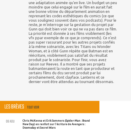
une adaptation animée qu'en live. Un budget un peu
moindre que celui engagé sur le film en aurait fait
une bonne vitrine du département animation en
reprenant les codes esthétiques du comics (ce que
vous soulignez souvent dans vos podcasts). Pour le
reste, je m'interroge sur la gestation du projet par
Gunn qui doit bien voir ce qui ne va pas dans ce film.
La priorité est donnée à ses films visiblement (les
vfx ppar exemple de ce que je comprends). Ce n'est
pas super rassurant pour les autres projets confiés
à la même scénariste, avec les Titans ou Wonder
Woman, et à côté Gunn répète que Batman est en
réécriture, visiblement pas satisfait du résultat
produit par le scénariste. Pour finir, vous avez
raison sur Reeves. Il a montré que ses projets
batmantenaient la route en tant que producteur et
certains films du dcu seront produit par lui
prochainement, dont clayface. Lanterns et ce
dernier vont être attendus au tournant désormais.
LES BRÈVES
TOUT VOIR
06 AOU
Chris McKenna et Erik Sommers (Spider-Man : Brand
New Day) en renfort sur l'écriture de Avengers :
Doomsday et Secret Wars