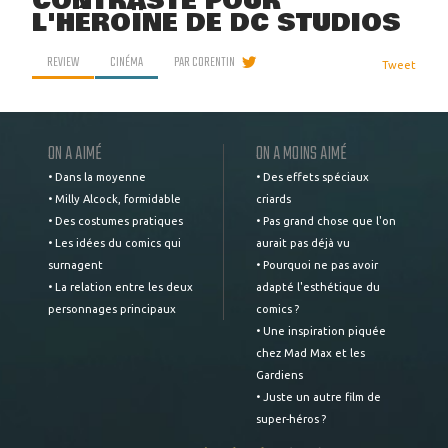
CONTRASTÉ POUR
L'HÉROÏNE DE DC STUDIOS
REVIEW
CINÉMA
PAR
CORENTIN
Tweet
ON A AIMÉ
ON A MOINS AIMÉ
• Dans la moyenne
• Des effets spéciaux
• Milly Alcock, formidable
criards
• Des costumes pratiques
• Pas grand chose que l'on
• Les idées du comics qui
aurait pas déjà vu
surnagent
• Pourquoi ne pas avoir
• La relation entre les deux
adapté l'esthétique du
personnages principaux
comics ?
• Une inspiration piquée
chez Mad Max et les
Gardiens
• Juste un autre film de
super-héros ?