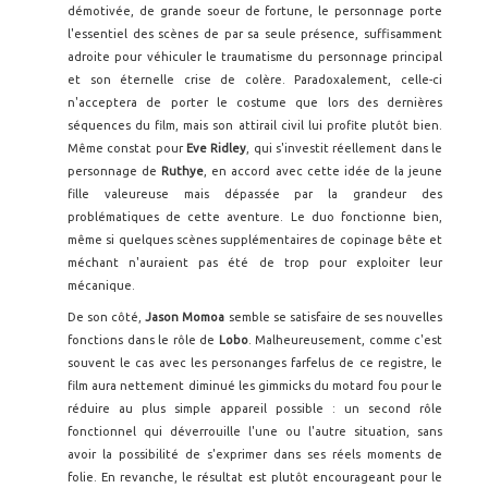
démotivée, de grande soeur de fortune, le personnage porte
l'essentiel des scènes de par sa seule présence, suffisamment
adroite pour véhiculer le traumatisme du personnage principal
et son éternelle crise de colère. Paradoxalement, celle-ci
n'acceptera de porter le costume que lors des dernières
séquences du film, mais son attirail civil lui profite plutôt bien.
Même constat pour
Eve Ridley
, qui s'investit réellement dans le
personnage de
Ruthye
, en accord avec cette idée de la jeune
fille valeureuse mais dépassée par la grandeur des
problématiques de cette aventure. Le duo fonctionne bien,
même si quelques scènes supplémentaires de copinage bête et
méchant n'auraient pas été de trop pour exploiter leur
mécanique.
De son côté,
Jason Momoa
semble se satisfaire de ses nouvelles
fonctions dans le rôle de
Lobo
. Malheureusement, comme c'est
souvent le cas avec les personanges farfelus de ce registre, le
film aura nettement diminué les gimmicks du motard fou pour le
réduire au plus simple appareil possible : un second rôle
fonctionnel qui déverrouille l'une ou l'autre situation, sans
avoir la possibilité de s'exprimer dans ses réels moments de
folie. En revanche, le résultat est plutôt encourageant pour le