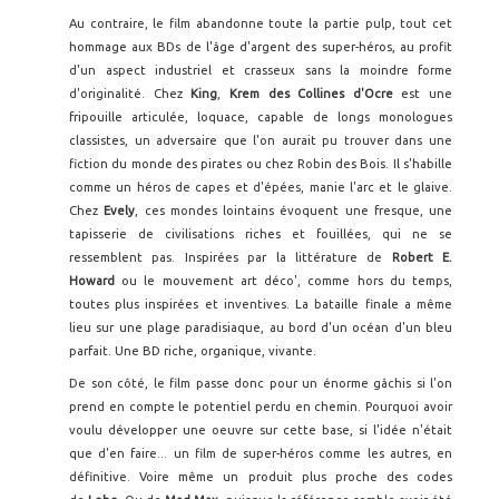
Au contraire, le film abandonne toute la partie pulp, tout cet
hommage aux BDs de l'âge d'argent des super-héros, au profit
d'un aspect industriel et crasseux sans la moindre forme
d'originalité. Chez
King
,
Krem des Collines d'Ocre
est une
fripouille articulée, loquace, capable de longs monologues
classistes, un adversaire que l'on aurait pu trouver dans une
fiction du monde des pirates ou chez Robin des Bois. Il s'habille
comme un héros de capes et d'épées, manie l'arc et le glaive.
Chez
Evely
, ces mondes lointains évoquent une fresque, une
tapisserie de civilisations riches et fouillées, qui ne se
ressemblent pas. Inspirées par la littérature de
Robert E.
Howard
ou le mouvement art déco', comme hors du temps,
toutes plus inspirées et inventives. La bataille finale a même
lieu sur une plage paradisiaque, au bord d'un océan d'un bleu
parfait. Une BD riche, organique, vivante.
De son côté, le film passe donc pour un énorme gâchis si l'on
prend en compte le potentiel perdu en chemin. Pourquoi avoir
voulu développer une oeuvre sur cette base, si l'idée n'était
que d'en faire... un film de super-héros comme les autres, en
définitive. Voire même un produit plus proche des codes