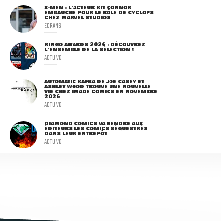
X-MEN : L'ACTEUR KIT CONNOR
EMBAUCHÉ POUR LE RÔLE DE CYCLOPS
CHEZ MARVEL STUDIOS
ECRANS
RINGO AWARDS 2026 : DÉCOUVREZ
L'ENSEMBLE DE LA SÉLECTION !
ACTU VO
AUTOMATIC KAFKA DE JOE CASEY ET
ASHLEY WOOD TROUVE UNE NOUVELLE
VIE CHEZ IMAGE COMICS EN NOVEMBRE
2026
ACTU VO
DIAMOND COMICS VA RENDRE AUX
ÉDITEURS LES COMICS SÉQUESTRÉS
DANS LEUR ENTREPÔT
ACTU VO