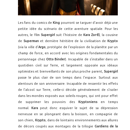
Les fans du comics de
King
pourront se targuer d'avoir déjà une
petite idée du scénario de cette aventure spatiale. Pour les
autres, le film
Supergirl
suit l'histoire de
Kara Zor-El
, la cousine
de
Superman
et dernière héritière de la civilisation de
Krypto
(via la ville d'
Argo
, protégée de l'explosion de la planète par un
champ de force, en accord avec les origines fondamentales du
personnage chez
Otto Binder
). Incapable de s'installer dans un
quotidien civil sur Terre, et largement opposée aux idéaux
optimistes et bienveillants de son plus proche parent,
Supergirl
passe le plus clair de son temps dans l'espace. Surtout aux
alentours de son anniversaire. Incapable de ressentir les effets
de l'alcool sur Terre, celle-ci décide généralement de s'isoler
dans les mondes exposés aux soleils rouges, qui ont pour effet
de supprimer les pouvoirs des
Kryptoniens
en temps
normal.
Kara
peut donc esquiver le sujet de sa dépression
nerveuse en se plongeant dans la boisson, en compagnie de
son chien,
Krypto
, dans de lointains environnements aux allures
de décors coupés aux montages de la trilogie
Gardiens de la