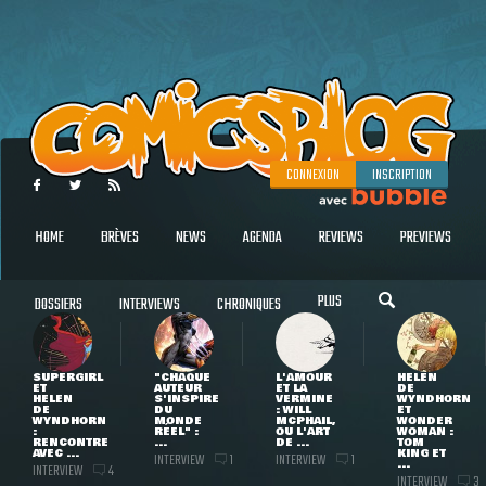
CONNEXION
INSCRIPTION
HOME
BRÈVES
NEWS
AGENDA
REVIEWS
PREVIEWS
PLUS
DOSSIERS
INTERVIEWS
CHRONIQUES
SUPERGIRL
"CHAQUE
L'AMOUR
HELEN
ET
AUTEUR
ET LA
DE
HELEN
S'INSPIRE
VERMINE
WYNDHORN
DE
DU
: WILL
ET
WYNDHORN
MONDE
MCPHAIL,
WONDER
:
RÉEL" :
OU L'ART
WOMAN :
RENCONTRE
...
DE ...
TOM
AVEC ...
KING ET
INTERVIEW
INTERVIEW
1
1
...
INTERVIEW
4
INTERVIEW
3