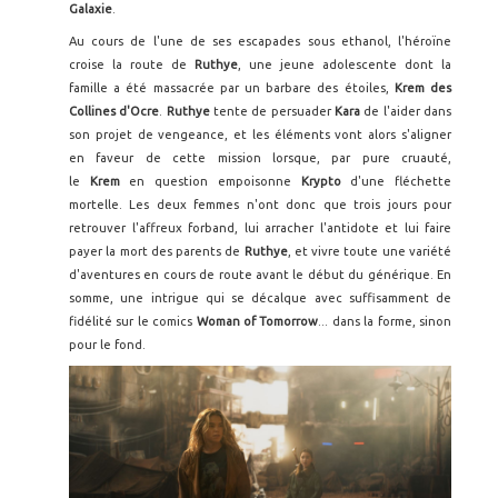
Galaxie
.
Au cours de l'une de ses escapades sous ethanol, l'héroïne
croise la route de
Ruthye
, une jeune adolescente dont la
famille a été massacrée par un barbare des étoiles,
Krem des
Collines d'Ocre
.
Ruthye
tente de persuader
Kara
de l'aider dans
son projet de vengeance, et les éléments vont alors s'aligner
en faveur de cette mission lorsque, par pure cruauté,
le
Krem
en question empoisonne
Krypto
d'une fléchette
mortelle. Les deux femmes n'ont donc que trois jours pour
retrouver l'affreux forband, lui arracher l'antidote et lui faire
payer la mort des parents de
Ruthye
, et vivre toute une variété
d'aventures en cours de route avant le début du générique. En
somme, une intrigue qui se décalque avec suffisamment de
fidélité sur le comics
Woman of Tomorrow
... dans la forme, sinon
pour le fond.