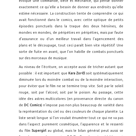
évoque une commande, bête et méchante, qui pense donner
exactement ce qu'elle a besoin de donner aux endroits qu'elle
estime nécessaire. La construction tente de comprendre ce qui
avait fonctionné dans le comics, avec cette optique de petits
épisodes ponctuels dans la traque des deux héroïnes, de
mondes en mondes, de péripéties en péripéties, mais par faute
d'assurance ou d'un meilleur travail dans l'agencement des
plans et le découpage, tout ceci paraît bien vite répétitif. Une
sorte de fuite en avant, que l'on habille de combats ponctuels
sur des morceaux de musique.
Au niveau de l'écriture, on accepte aussi de tricher autant que
possible : il est important que
Kara Zor-El
soit systématiquement
diminuée lors du moindre combat ou de la moindre interaction,
pour éviter que le film ne se termine trop vite. Soit par le soleil
rouge, soit par l'alcool, soit par le poison. Au passage, cette
idée des astres multicolores (en provenance directe du canon
de
DC Comics
) n'impose pas non plus beaucoup de variété dans
la représentation du ciel ou des couleurs de chaque planète. La
liste serait longue si l'on voulait énumérer tout ce qui ne va pas
dans l'aspect purement cosmétique, l'apparence et le ressenti
du film
Supergirl
au global, mais le bilan général peut aussi se