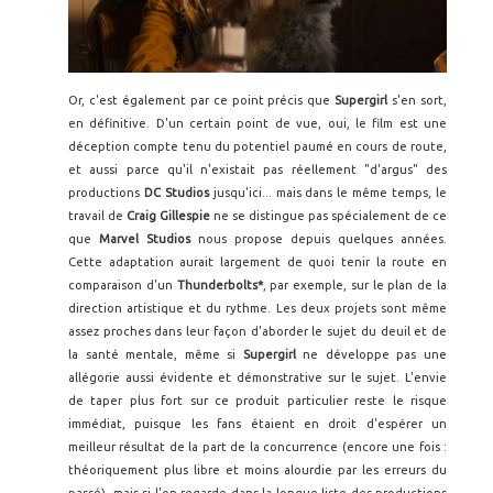
Or, c'est également par ce point précis que
Supergirl
s'en sort,
en définitive. D'un certain point de vue, oui, le film est une
déception compte tenu du potentiel paumé en cours de route,
et aussi parce qu'il n'existait pas réellement "d'argus" des
productions
DC Studios
jusqu'ici... mais dans le même temps, le
travail de
Craig Gillespie
ne se distingue pas spécialement de ce
que
Marvel Studios
nous propose depuis quelques années.
Cette adaptation aurait largement de quoi tenir la route en
comparaison d'un
Thunderbolts*
, par exemple, sur le plan de la
direction artistique et du rythme. Les deux projets sont même
assez proches dans leur façon d'aborder le sujet du deuil et de
la santé mentale, même si
Supergirl
ne développe pas une
allégorie aussi évidente et démonstrative sur le sujet. L'envie
de taper plus fort sur ce produit particulier reste le risque
immédiat, puisque les fans étaient en droit d'espérer un
meilleur résultat de la part de la concurrence (encore une fois :
théoriquement plus libre et moins alourdie par les erreurs du
passé), mais si l'on regarde dans la longue liste des productions