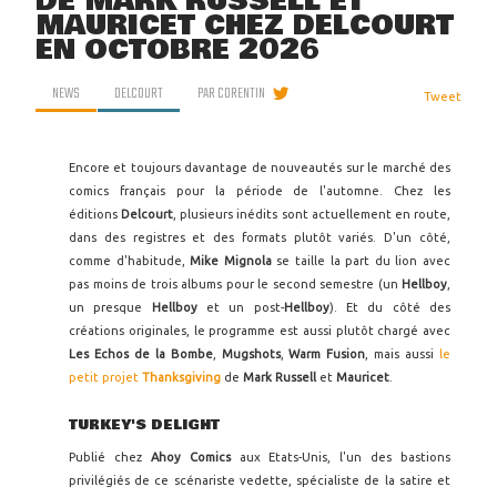
DE MARK RUSSELL ET
MAURICET CHEZ DELCOURT
EN OCTOBRE 2026
NEWS
DELCOURT
PAR
CORENTIN
Tweet
Encore et toujours davantage de nouveautés sur le marché des
comics français pour la période de l'automne. Chez les
éditions
Delcourt
, plusieurs inédits sont actuellement en route,
dans des registres et des formats plutôt variés. D'un côté,
comme d'habitude,
Mike Mignola
se taille la part du lion avec
pas moins de trois albums pour le second semestre (un
Hellboy
,
un presque
Hellboy
et un post-
Hellboy
). Et du côté des
créations originales, le programme est aussi plutôt chargé avec
Les Echos de la Bombe
,
Mugshots
,
Warm Fusion
, mais aussi
le
petit projet
Thanksgiving
de
Mark Russell
et
Mauricet
.
TURKEY'S DELIGHT
Publié chez
Ahoy Comics
aux Etats-Unis, l'un des bastions
privilégiés de ce scénariste vedette, spécialiste de la satire et