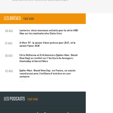
LES BRÈVES
TOUT VOIR
08 AOU
Lanterns : deux nouveaux extraits pour la série HBO
Max sur les matinales des Etats-Unis
07 AOU
X-Men '97 : la saison 3 bien prévue pour 2027, et la
saison 4 pour 2028
06 AOU
Chris McKenna et Erik Sommers (Spider-Man : Brand
New Day) en renfort sur l'écriture de Avengers :
Doomsday et Secret Wars
05 AOU
Spider-Man : Brand New Day : en France, un succès
record aussi avec 3 millions d'entrées en une
semaine
LES PODCASTS
TOUT VOIR