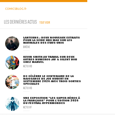
COMICSBLOG.fr
LES DERNIÈRES ACTUS
TOUT VOIR
LANTERNS : DEUX NOUVEAUX EXTRAITS
POUR LA SÉRIE HBO MAX SUR LES
MATINALES DES ETATS-UNIS
BRÈVE
KEVIN SMITH AU TRAVAIL SUR DEUX
AUTRES NUMÉROS JAY & SILENT BOB
CHEZ MARVEL
ACTU VO
DC CÉLÈBRE LE CENTENAIRE DE LA
NAISSANCE DE JOE KUBERT EN
SEPTEMBRE 2026 AVEC TROIS SORTIES
SPÉCIALES
ACTU VO
UNE EXPOSITION "LES SUPER-HÉROS À
LA FRANÇAISE" POUR L'ÉDITION 2026
DU FESTIVAL HYPERMONDES
ACTU VF