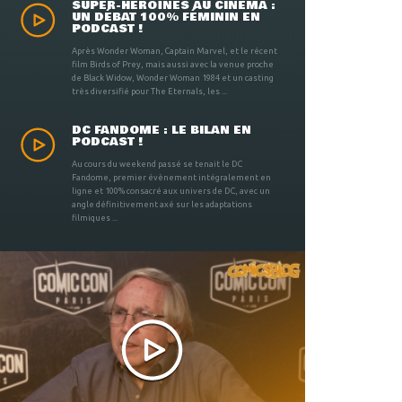
SUPER-HÉROÏNES AU CINÉMA :
UN DÉBAT 100% FÉMININ EN
PODCAST !
Après Wonder Woman, Captain Marvel, et le récent
film Birds of Prey, mais aussi avec la venue proche
de Black Widow, Wonder Woman 1984 et un casting
très diversifié pour The Eternals, les ...
DC FANDOME : LE BILAN EN
PODCAST !
Au cours du weekend passé se tenait le DC
Fandome, premier évènement intégralement en
ligne et 100% consacré aux univers de DC, avec un
angle définitivement axé sur les adaptations
filmiques ...