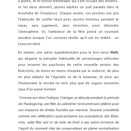
a quitté, et le tonton bienfaisant qui s'est occupé des enfants ;
et les deux derniers, jeunes adultes un poil paumés dans le
brouhaha de l'existence. Chaque année, ces proches ont pris
l'habitude de confier leurs pires secrets honteux pendant le
repas, sans jugement, sans invective, pour détendre
l'atmosphère. Or, l'ambiance de la fête prend un tournant
macabre lorsque l'un convives révèle qu'il est en réalité... un
tueur-en-série.
En somme, une satire supplémentaire pour le bon vieux
Mark
,
qui dégaine la panoplie habituelle de personnages véhicules
pour incarner les psychoses de cette nouvelle version des
Etats-Unis, de moins en moins choquée par la violence, de plus
en plus adepte de l'égoïsme et de la bassesse, et pour qui
l'humanisme le morale ne sont plus que de vagues souvenirs
issus d'un passé lointain.
"Comme son titre l’indique, l’intrigue se déroule pendant la période
de Thanksgiving, une fête du calendrier nord-américain célèbre pour
son massacre de dindes fourrées aux marrons. Souvent considérée
comme une célébration quasi-exclusive aux populations des États-
Unis, cette fête sert ici de toile de fond à une satire corrosive de
l’esprit du moment chez les conservateurs en pleine normalisation