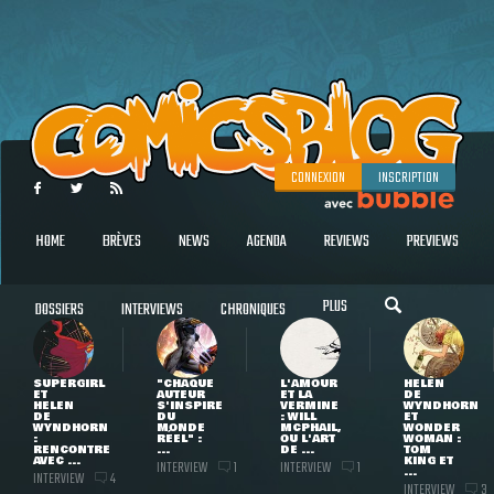
CONNEXION
INSCRIPTION
HOME
BRÈVES
NEWS
AGENDA
REVIEWS
PREVIEWS
PLUS
DOSSIERS
INTERVIEWS
CHRONIQUES
SUPERGIRL
"CHAQUE
L'AMOUR
HELEN
ET
AUTEUR
ET LA
DE
HELEN
S'INSPIRE
VERMINE
WYNDHORN
DE
DU
: WILL
ET
WYNDHORN
MONDE
MCPHAIL,
WONDER
:
RÉEL" :
OU L'ART
WOMAN :
RENCONTRE
...
DE ...
TOM
AVEC ...
KING ET
INTERVIEW
INTERVIEW
1
1
...
INTERVIEW
4
INTERVIEW
3