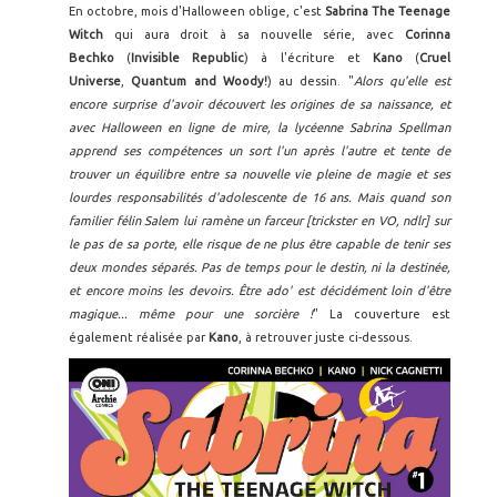
En octobre, mois d'Halloween oblige, c'est
Sabrina The Teenage
Witch
qui aura droit à sa nouvelle série, avec
Corinna
Bechko
(
Invisible Republic
) à l'écriture et
Kano
(
Cruel
Universe
,
Quantum and Woody!
) au dessin. "
Alors qu'elle est
encore surprise d'avoir découvert les origines de sa naissance, et
avec Halloween en ligne de mire, la lycéenne Sabrina Spellman
apprend ses compétences un sort l'un après l'autre et tente de
trouver un équilibre entre sa nouvelle vie pleine de magie et ses
lourdes responsabilités d'adolescente de 16 ans. Mais quand son
familier félin Salem lui ramène un farceur [trickster en VO, ndlr] sur
le pas de sa porte, elle risque de ne plus être capable de tenir ses
deux mondes séparés. Pas de temps pour le destin, ni la destinée,
et encore moins les devoirs. Être ado' est décidément loin d'être
magique... même pour une sorcière !
" La couverture est
également réalisée par
Kano
, à retrouver juste ci-dessous.