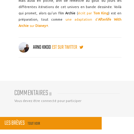
mais aussi en poche, afin de remettre au goût du jours les
différentes itérations de cet univers en bande dessinée. Voilà
qui promet, alors qu'un film
Archie
(
écrit par
Tom King
) est en
préparation, tout comme
une adaptation d'
Afterlife With
Archie
sur
Disney+
.
ARNO KIKOO
EST SUR TWITTER
COMMENTAIRES
(
0
)
Vous devez être connecté pour participer
LES BRÈVES
TOUT VOIR