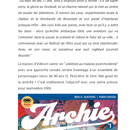
"
Du haut de ses 17 ans, tout a toujours souri à Archie : il a de super
amis, la gloire au football, et un charme naturel qui le met au centre
de toutes les attentions. À travers ses yeux, expérimentez toute la
chaleur et la familiarité de Riverdale et son panel d'habitants
presque infini - des cool kids aux parias, avec tout ce qu'il y a entre
les deux - alors qu'Archie embarque dans une aventure qui va
l'entraîner dans le passé, le présent et même le futur de sa ville... à
commencer avec un festival de films local qui va tout chambouler.
Avec, en son coeur, un paradoxe que seul Jughead pourrait
élucider.
"
La maison d'édition vante un "
antidote au malaise post-moderne
"
avec une approche censée rendre hommage à un ensemble de
personnages vieux de 85 ans (!). Peut-être le titre
feel good
de
la rentrée ? C'est visiblement l'objectif avec une sortie prévue
pour septembre 2026.