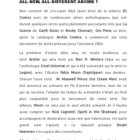
ALL-NEW, ALL-DIFFERENT ARCHIE ?
Non content de s'occuper déjà (avec brio) de la relance
EC
Comics
avec de nombreuses séries anthologiques (qui ont
donné quelques récits particulièrement percutants tels que
La
Guerre
de
Garth Ennis
et
Becky Cloonan
),
Oni Press
va donc
gérer le catalogue
Archie Comics
, à commencer par trois
lancement de séries prévues pour l'automne 2026.
La première d'entre elles sera, en toute évidence, un
titre
Archie
qui sera écrit par
Ben H. Winters
(déjà vu sur
l'anthologie
Cruel Universe
et qui a été scénariste sur la série tv
Legion
), avec l'illustre
Fabio Moon
(
Daytripper
) aux dessins.
Chacun l'aura noté :
W. Maxwell Prince
(
Ice Cream Man
) avait
été annoncé au scénario en fin d'année dernière, mais de ce
qui se raconte, l'emploi du temps du scénariste n'était au final
plus compatible pour le lancement de cette série. Par
ailleurs,
Moon
ne sera pas le seul artiste présent et il faudra
aussi compter sur
Nick Cagnetti
(
Spirit in the Shadows
) pour
accompagner le dessinateur aussi rare que talentueux. Un autre
grand nom s'ajoute à ce
relaunch
puisque
Stuart
Immonen
s'occupera des couvertures.