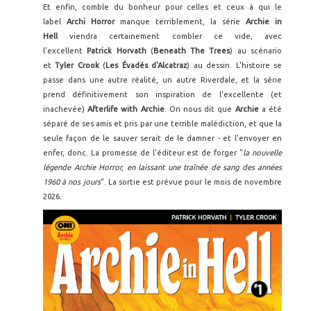
Et enfin, comble du bonheur pour celles et ceux à qui le
label
Archi Horror
manque terriblement, la série
Archie in
Hell
viendra certainement combler ce vide, avec
l'excellent
Patrick Horvath
(
Beneath The Trees
) au scénario
et
Tyler Crook
(
Les Évadés d'Alcatraz
) au dessin. L'histoire se
passe dans une autre réalité, un autre Riverdale, et la série
prend définitivement son inspiration de l'excellente (et
inachevée)
Afterlife with Archie
. On nous dit que
Archie
a été
séparé de ses amis et pris par une terrible malédiction, et que la
seule façon de le sauver serait de le damner - et l'envoyer en
enfer, donc. La promesse de l'éditeur est de forger "
la nouvelle
légende Archie Horror, en laissant une traînée de sang des années
1960 à nos jours
". La sortie est prévue pour le mois de novembre
2026.