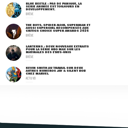
BLUE BEETLE : PAS DE PANIQUE, LA
SÉRIE ANIMÉE EST TOUJOURS EN
DÉVELOPPEMENT.
BRÈVE
THE BOYS, SPIDER-NOIR, SUPERMAN ET
AUSSI SUPERGIRL RÉCOMPENSÉS AUX
CRITICS CHOICE SUPER AWARDS 2026
BRÈVE
LANTERNS : DEUX NOUVEAUX EXTRAITS
POUR LA SÉRIE HBO MAX SUR LES
MATINALES DES ETATS-UNIS
BRÈVE
KEVIN SMITH AU TRAVAIL SUR DEUX
AUTRES NUMÉROS JAY & SILENT BOB
CHEZ MARVEL
ACTU VO