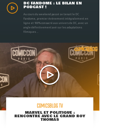
DC FANDOME : LE BILAN EN
PODCAST !
Au cours du weekend passé se tenait le DC
Fandome, premier évènement intégralement en
ligne et 100% consacré aux univers de DC, avec un
angle définitivement axé sur les adaptations
filmiques ...
COMICSBLOG TV
MARVEL ET POLITIQUE :
RENCONTRE AVEC LE GRAND ROY
THOMAS