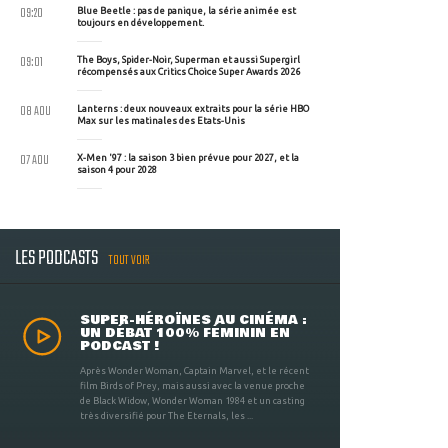
09:20
Blue Beetle : pas de panique, la série animée est
toujours en développement.
09:01
The Boys, Spider-Noir, Superman et aussi Supergirl
récompensés aux Critics Choice Super Awards 2026
08 AOU
Lanterns : deux nouveaux extraits pour la série HBO
Max sur les matinales des Etats-Unis
07 AOU
X-Men '97 : la saison 3 bien prévue pour 2027, et la
saison 4 pour 2028
LES PODCASTS
TOUT VOIR
SUPER-HÉROÏNES AU CINÉMA :
UN DÉBAT 100% FÉMININ EN
PODCAST !
Après Wonder Woman, Captain Marvel, et le récent
film Birds of Prey, mais aussi avec la venue proche
de Black Widow, Wonder Woman 1984 et un casting
très diversifié pour The Eternals, les ...