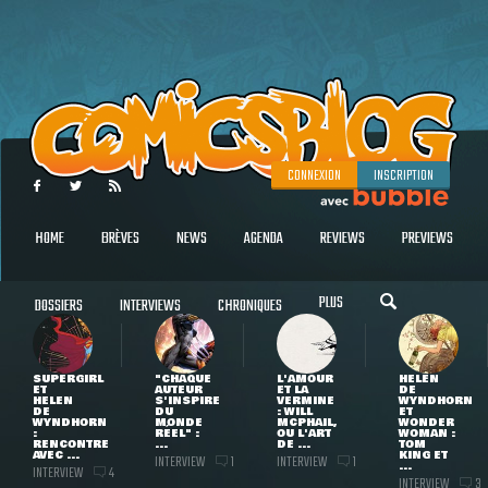
CONNEXION
INSCRIPTION
HOME
BRÈVES
NEWS
AGENDA
REVIEWS
PREVIEWS
PLUS
DOSSIERS
INTERVIEWS
CHRONIQUES
SUPERGIRL
"CHAQUE
L'AMOUR
HELEN
ET
AUTEUR
ET LA
DE
HELEN
S'INSPIRE
VERMINE
WYNDHORN
DE
DU
: WILL
ET
WYNDHORN
MONDE
MCPHAIL,
WONDER
:
RÉEL" :
OU L'ART
WOMAN :
RENCONTRE
...
DE ...
TOM
AVEC ...
KING ET
INTERVIEW
INTERVIEW
1
1
...
INTERVIEW
4
INTERVIEW
3