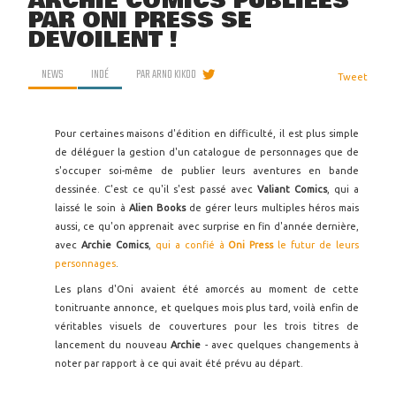
ARCHIE COMICS PUBLIÉES
PAR ONI PRESS SE
DÉVOILENT !
NEWS
INDÉ
PAR
ARNO KIKOO
Tweet
Pour certaines maisons d'édition en difficulté, il est plus simple
de déléguer la gestion d'un catalogue de personnages que de
s'occuper soi-même de publier leurs aventures en bande
dessinée. C'est ce qu'il s'est passé avec
Valiant Comics
, qui a
laissé le soin à
Alien Books
de gérer leurs multiples héros mais
aussi, ce qu'on apprenait avec surprise en fin d'année dernière,
avec
Archie Comics
,
qui a confié à
Oni Press
le futur de leurs
personnages
.
Les plans d'Oni avaient été amorcés au moment de cette
tonitruante annonce, et quelques mois plus tard, voilà enfin de
véritables visuels de couvertures pour les trois titres de
lancement du nouveau
Archie
- avec quelques changements à
noter par rapport à ce qui avait été prévu au départ.