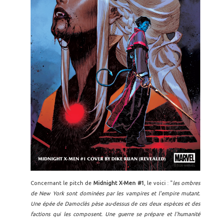
Concernant le pitch de
Midnight X-Men #1
, le voici : "
les ombres
de New York sont dominées par les vampires et l'empire mutant.
Une épée de Damoclès pèse au-dessus de ces deux espèces et des
factions qui les composent. Une guerre se prépare et l'humanité