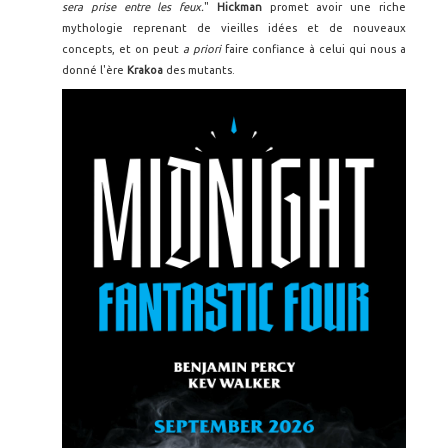
sera prise entre les feux.
"
Hickman
promet avoir une riche
mythologie reprenant de vieilles idées et de nouveaux
concepts, et on peut
a priori
faire confiance à celui qui nous a
donné l'ère
Krakoa
des mutants.