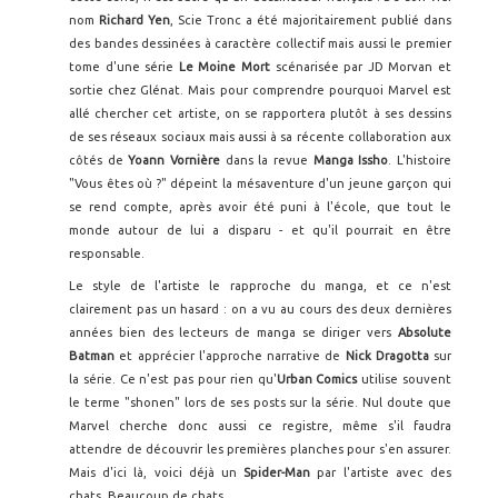
nom
Richard Yen
, Scie Tronc a été majoritairement publié dans
des bandes dessinées à caractère collectif mais aussi le premier
tome d'une série
Le Moine Mort
scénarisée par JD Morvan et
sortie chez Glénat. Mais pour comprendre pourquoi Marvel est
allé chercher cet artiste, on se rapportera plutôt à ses dessins
de ses réseaux sociaux mais aussi à sa récente collaboration aux
côtés de
Yoann Vornière
dans la revue
Manga Issho
. L'histoire
"Vous êtes où ?" dépeint la mésaventure d'un jeune garçon qui
se rend compte, après avoir été puni à l'école, que tout le
monde autour de lui a disparu - et qu'il pourrait en être
responsable.
Le style de l'artiste le rapproche du manga, et ce n'est
clairement pas un hasard : on a vu au cours des deux dernières
années bien des lecteurs de manga se diriger vers
Absolute
Batman
et apprécier l'approche narrative de
Nick Dragotta
sur
la série. Ce n'est pas pour rien qu'
Urban Comics
utilise souvent
le terme "shonen" lors de ses posts sur la série. Nul doute que
Marvel cherche donc aussi ce registre, même s'il faudra
attendre de découvrir les premières planches pour s'en assurer.
Mais d'ici là, voici déjà un
Spider-Man
par l'artiste avec des
chats. Beaucoup de chats.