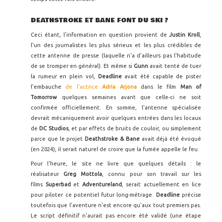
DEATHSTROKE ET BANE FONT DU SKI ?
Ceci étant, l'information en question provient de
Justin Kroll
,
l'un des journalistes les plus sérieux et les plus crédibles de
cette antenne de presse (laquelle n'a d'ailleurs pas l'habitude
de se tromper en général). Et même si
Gunn
avait tenté de tuer
la rumeur en plein vol,
Deadline
avait été capable de pister
l'embauche
de l'actrice
Adria Arjona
dans le film
Man of
Tomorrow
quelques semaines avant que celle-ci ne soit
confirmée officiellement. En somme, l'antenne spécialisée
devrait mécaniquement avoir quelques entrées dans les locaux
de
DC Studios
, et par effets de bruits de couloir, ou simplement
parce que le projet
Deathstroke & Bane
avait déjà été évoqué
(en 2024), il serait naturel de croire que la fumée appelle le feu.
Pour l'heure, le site ne livre que quelques détails : le
réalisateur
Greg Mottola
, connu pour son travail sur les
films
Superbad
et
Adventureland
, serait actuellement en lice
pour piloter ce potentiel futur long-métrage.
Deadline
précise
toutefois que l'aventure n'est encore qu'aux tout premiers pas.
Le script définitif n'aurait pas encore été validé (une étape