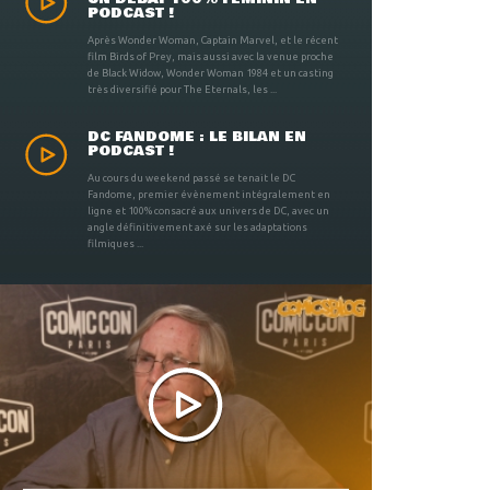
PODCAST !
Après Wonder Woman, Captain Marvel, et le récent
film Birds of Prey, mais aussi avec la venue proche
de Black Widow, Wonder Woman 1984 et un casting
très diversifié pour The Eternals, les ...
DC FANDOME : LE BILAN EN
PODCAST !
Au cours du weekend passé se tenait le DC
Fandome, premier évènement intégralement en
ligne et 100% consacré aux univers de DC, avec un
angle définitivement axé sur les adaptations
filmiques ...