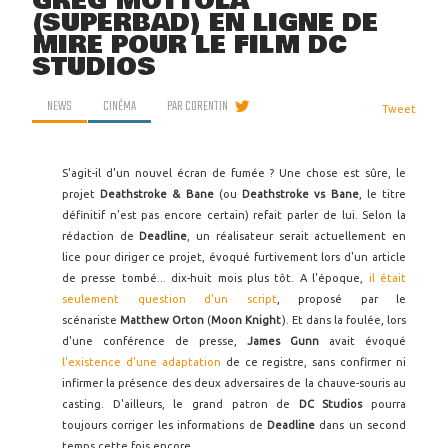
GREG MOTTOLA
(SUPERBAD) EN LIGNE DE
MIRE POUR LE FILM DC
STUDIOS
NEWS
CINÉMA
PAR
CORENTIN
Tweet
S'agit-il d'un nouvel écran de fumée ? Une chose est sûre, le
projet
Deathstroke & Bane
(ou
Deathstroke vs Bane
, le titre
définitif n'est pas encore certain) refait parler de lui. Selon la
rédaction de
Deadline
, un réalisateur serait actuellement en
lice pour diriger ce projet, évoqué furtivement lors d'un article
de presse tombé... dix-huit mois plus tôt. A l'époque,
il était
seulement question d'un script
, proposé par le
scénariste
Matthew Orton
(
Moon Knight
). Et dans la foulée, lors
d'une conférence de presse,
James Gunn
avait évoqué
l'existence d'une adaptation
de ce registre, sans confirmer ni
infirmer la présence des deux adversaires de la chauve-souris au
casting. D'ailleurs, le grand patron de
DC Studios
pourra
toujours corriger les informations de
Deadline
dans un second
temps cette fois encore.