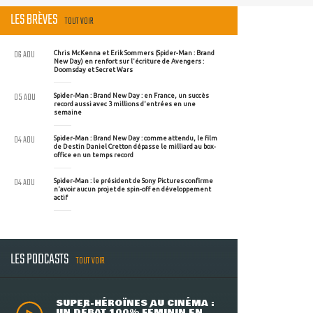
LES BRÈVES
TOUT VOIR
06 AOU
Chris McKenna et Erik Sommers (Spider-Man : Brand
New Day) en renfort sur l'écriture de Avengers :
Doomsday et Secret Wars
05 AOU
Spider-Man : Brand New Day : en France, un succès
record aussi avec 3 millions d'entrées en une
semaine
04 AOU
Spider-Man : Brand New Day : comme attendu, le film
de Destin Daniel Cretton dépasse le milliard au box-
office en un temps record
04 AOU
Spider-Man : le président de Sony Pictures confirme
n'avoir aucun projet de spin-off en développement
actif
LES PODCASTS
TOUT VOIR
SUPER-HÉROÏNES AU CINÉMA :
UN DÉBAT 100% FÉMININ EN