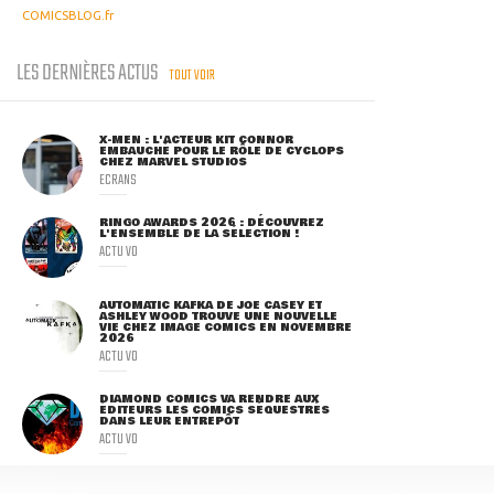
COMICSBLOG.fr
LES DERNIÈRES ACTUS
TOUT VOIR
X-MEN : L'ACTEUR KIT CONNOR
EMBAUCHÉ POUR LE RÔLE DE CYCLOPS
CHEZ MARVEL STUDIOS
ECRANS
RINGO AWARDS 2026 : DÉCOUVREZ
L'ENSEMBLE DE LA SÉLECTION !
ACTU VO
AUTOMATIC KAFKA DE JOE CASEY ET
ASHLEY WOOD TROUVE UNE NOUVELLE
VIE CHEZ IMAGE COMICS EN NOVEMBRE
2026
ACTU VO
DIAMOND COMICS VA RENDRE AUX
ÉDITEURS LES COMICS SÉQUESTRÉS
DANS LEUR ENTREPÔT
ACTU VO