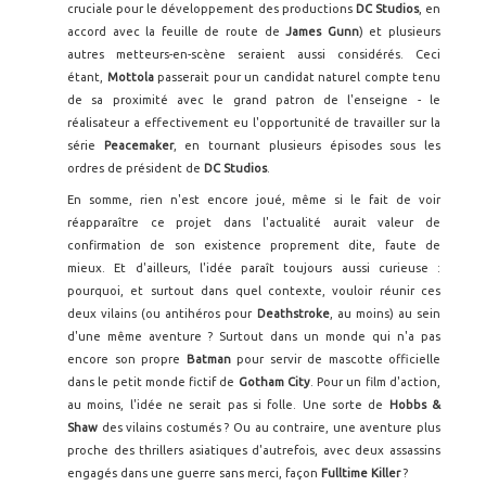
cruciale pour le développement des productions
DC Studios
, en
accord avec la feuille de route de
James Gunn
) et plusieurs
autres metteurs-en-scène seraient aussi considérés. Ceci
étant,
Mottola
passerait pour un candidat naturel compte tenu
de sa proximité avec le grand patron de l'enseigne - le
réalisateur a effectivement eu l'opportunité de travailler sur la
série
Peacemaker
, en tournant plusieurs épisodes sous les
ordres de président de
DC Studios
.
En somme, rien n'est encore joué, même si le fait de voir
réapparaître ce projet dans l'actualité aurait valeur de
confirmation de son existence proprement dite, faute de
mieux. Et d'ailleurs, l'idée paraît toujours aussi curieuse :
pourquoi, et surtout dans quel contexte, vouloir réunir ces
deux vilains (ou antihéros pour
Deathstroke
, au moins) au sein
d'une même aventure ? Surtout dans un monde qui n'a pas
encore son propre
Batman
pour servir de mascotte officielle
dans le petit monde fictif de
Gotham City
. Pour un film d'action,
au moins, l'idée ne serait pas si folle. Une sorte de
Hobbs &
Shaw
des vilains costumés ? Ou au contraire, une aventure plus
proche des thrillers asiatiques d'autrefois, avec deux assassins
engagés dans une guerre sans merci, façon
Fulltime Killer
?