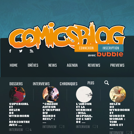
CONNEXION
INSCRIPTION
HOME
BRÈVES
NEWS
AGENDA
REVIEWS
PREVIEWS
PLUS
DOSSIERS
INTERVIEWS
CHRONIQUES
SUPERGIRL
"CHAQUE
L'AMOUR
HELEN
ET
AUTEUR
ET LA
DE
HELEN
S'INSPIRE
VERMINE
WYNDHORN
DE
DU
: WILL
ET
WYNDHORN
MONDE
MCPHAIL,
WONDER
:
RÉEL" :
OU L'ART
WOMAN :
RENCONTRE
...
DE ...
TOM
AVEC ...
KING ET
INTERVIEW
INTERVIEW
1
1
...
INTERVIEW
4
INTERVIEW
3