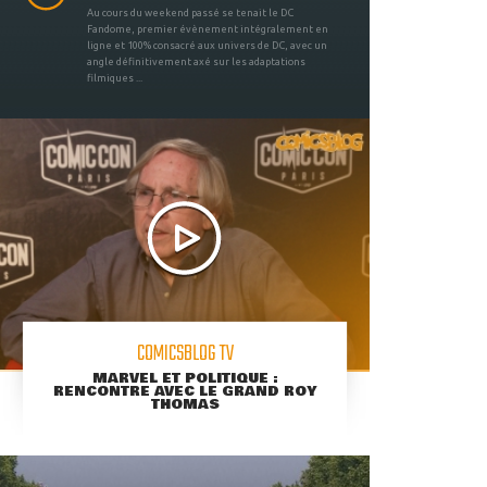
Au cours du weekend passé se tenait le DC
Fandome, premier évènement intégralement en
ligne et 100% consacré aux univers de DC, avec un
angle définitivement axé sur les adaptations
filmiques ...
COMICSBLOG TV
MARVEL ET POLITIQUE :
RENCONTRE AVEC LE GRAND ROY
THOMAS