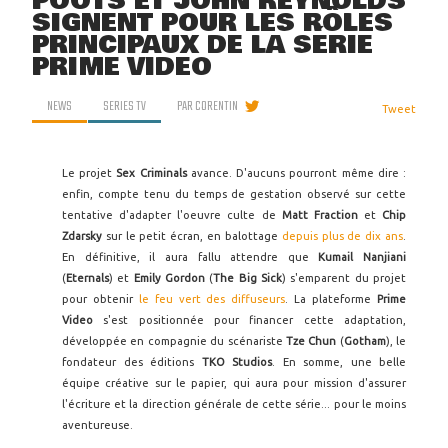
POOTS ET JOHN REYNOLDS
SIGNENT POUR LES RÔLES
PRINCIPAUX DE LA SÉRIE
PRIME VIDEO
NEWS
SERIES TV
PAR
CORENTIN
Tweet
Le projet
Sex Criminals
avance. D'aucuns pourront même dire :
enfin, compte tenu du temps de gestation observé sur cette
tentative d'adapter l'oeuvre culte de
Matt Fraction
et
Chip
Zdarsky
sur le petit écran, en balottage
depuis plus de dix ans
.
En définitive, il aura fallu attendre que
Kumail Nanjiani
(
Eternals
) et
Emily Gordon
(
The Big Sick
) s'emparent du projet
pour obtenir
le feu vert des diffuseurs
. La plateforme
Prime
Video
s'est positionnée pour financer cette adaptation,
développée en compagnie du scénariste
Tze Chun
(
Gotham
), le
fondateur des éditions
TKO Studios
. En somme, une belle
équipe créative sur le papier, qui aura pour mission d'assurer
l'écriture et la direction générale de cette série... pour le moins
aventureuse.