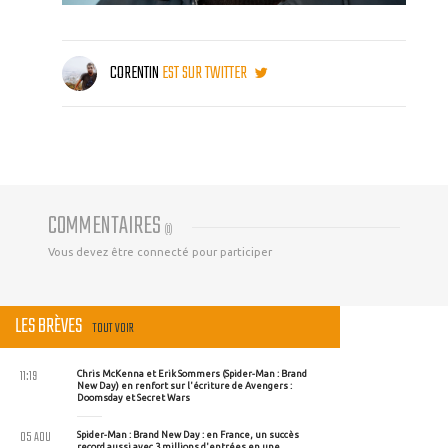
CORENTIN
EST SUR TWITTER
COMMENTAIRES
(
0
)
Vous devez être connecté pour participer
LES BRÈVES
TOUT VOIR
11:19
Chris McKenna et Erik Sommers (Spider-Man : Brand
New Day) en renfort sur l'écriture de Avengers :
Doomsday et Secret Wars
05 AOU
Spider-Man : Brand New Day : en France, un succès
record aussi avec 3 millions d'entrées en une