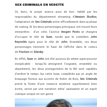
SEX CRIMINALS EN VEDETTE
Or, donc, le projet avance pour de bon. Validé par les
responsables du département streaming d'
Amazon Studios
,
l'adaptation de
Sex Criminals
entre officiellement dans sa phase
de casting. Et les deux personnages principaux ont trouvé leurs
interprètes : d'un côté, l'actrice
Imogen Poots
se chargera
d'occuper le rôle de
Suze
, tandis que le comédien
John
Reynolds
signe pour le rôle de
John
. Ensemble, ces deux
personnages tiennent le haut de l'affiche dans le comics
de
Fraction
et
Zdarsky
.
En effet,
Suze
et
John
ont été pourvus du même super-pouvoir
inexplicable : lorsqu'ils atteignent l'orgasme, ensemble ou
séparément, les deux protagonistes de la BD sont capables
d'arrêter le temps. Sur cette base, complétée par un angle de
braquage foireux aux accents de Robin de Bois,
Sex Criminals
prend la forme d'une romance moderne superbement bien
écrite, servie par une narration méta' saisissante et un esprit
comique unique en son genre.