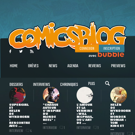
CONNEXION
INSCRIPTION
HOME
BRÈVES
NEWS
AGENDA
REVIEWS
PREVIEWS
PLUS
DOSSIERS
INTERVIEWS
CHRONIQUES
SUPERGIRL
"CHAQUE
L'AMOUR
HELEN
ET
AUTEUR
ET LA
DE
HELEN
S'INSPIRE
VERMINE
WYNDHORN
DE
DU
: WILL
ET
WYNDHORN
MONDE
MCPHAIL,
WONDER
:
RÉEL" :
OU L'ART
WOMAN :
RENCONTRE
...
DE ...
TOM
AVEC ...
KING ET
INTERVIEW
INTERVIEW
1
1
...
INTERVIEW
4
INTERVIEW
3