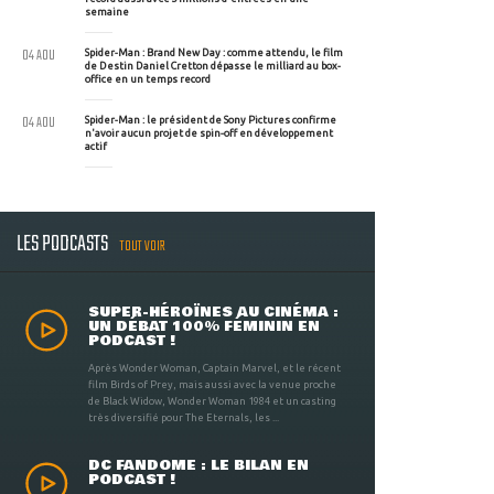
semaine
04 AOU
Spider-Man : Brand New Day : comme attendu, le film
de Destin Daniel Cretton dépasse le milliard au box-
office en un temps record
04 AOU
Spider-Man : le président de Sony Pictures confirme
n'avoir aucun projet de spin-off en développement
actif
LES PODCASTS
TOUT VOIR
SUPER-HÉROÏNES AU CINÉMA :
UN DÉBAT 100% FÉMININ EN
PODCAST !
Après Wonder Woman, Captain Marvel, et le récent
film Birds of Prey, mais aussi avec la venue proche
de Black Widow, Wonder Woman 1984 et un casting
très diversifié pour The Eternals, les ...
DC FANDOME : LE BILAN EN
PODCAST !