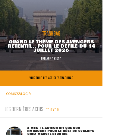
TRASHBAG
QUAND LE THÈME DES AVENGERS
RETENTIT... POUR LE DÉFILÉ DU 14
JUILLET 2026
PAR
ARNO KIKOO
VOIR TOUS LES ARTICLES TRASHBAG
COMICSBLOG.fr
LES DERNIÈRES ACTUS
TOUT VOIR
X-MEN : L'ACTEUR KIT CONNOR
EMBAUCHÉ POUR LE RÔLE DE CYCLOPS
CHEZ MARVEL STUDIOS