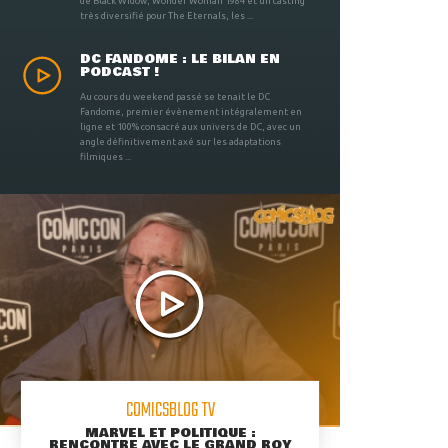
de Black Widow, Wonder Woman 1984 et un casting
très diversifié pour The Eternals, les ...
DC FANDOME : LE BILAN EN
PODCAST !
Au cours du weekend passé se tenait le DC
Fandome, premier évènement intégralement en
ligne et 100% consacré aux univers de DC, avec un
angle définitivement axé sur les adaptations
filmiques ...
COMICSBLOG TV
MARVEL ET POLITIQUE :
RENCONTRE AVEC LE GRAND ROY