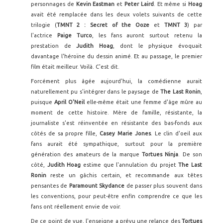
personnages de
Kevin Eastman
et
Peter Laird
. Et même si
Hoag
avait été remplacée dans les deux volets suivants de cette
trilogie (
TMNT 2 : Secret of the Ooze
et
TMNT 3
) par
l'actrice
Paige Turco
, les fans auront surtout retenu la
prestation de
Judith Hoag
, dont le physique évoquait
davantage l'héroïne du dessin animé. Et au passage, le premier
film était meilleur. Voilà. C'est dit.
Forcément plus âgée aujourd'hui, la comédienne aurait
naturellement pu s'intégrer dans le paysage de
The Last Ronin
,
puisque
April O'Neil
elle-même était une femme d'âge mûre au
moment de cette histoire. Mère de famille, résistante, la
journaliste s'est réinventée en résistante des bas-fonds aux
côtés de sa propre fille,
Casey Marie Jones
. Le clin d'oeil aux
fans aurait été sympathique, surtout pour la première
génération des amateurs de la marque
Tortues Ninja
. De son
côté,
Judith Hoag
estime que l'annulation du projet
The Last
Ronin
reste un gâchis certain, et recommande aux têtes
pensantes de
Paramount Skydance
de passer plus souvent dans
les conventions, pour peut-être enfin comprendre ce que les
fans ont réellement envie de voir.
De ce point de vue, l'enseigne a prévu une relance des
Tortues