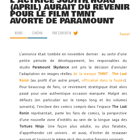
L'ACTRICE JUDITH HOAG
(APRIL) AURAIT DÛ REVENIR
POUR LE FILM TMNT
AVORTÉ DE PARAMOUNT
NEWS
CINÉMA
PAR
CORENTIN
Tweet
L'annonce était tombée en novembre dernier : au sortir d'une
petite période de développement, les responsables du
studio
Paramount Skydance
ont pris la décision d'annuler
l'adaptation en images réelles
de la marque
TMNT : The Last
Ronin
(au profit d'un autre projet,
officialisé dans la foulée
).
Pour beaucoup de fans, ce revirement stratégique était alors
passé pour une authentique occasion manquée. Malgré ses
défauts (en particulier sur le temps long et les volumes
suivants), l'enclave des comics compris dans l'espace
The Last
Ronin
représentait, parmi les fans de comics, la perspective
d'une nouvelle zone d'inédits au sein de la longue saga des
Tortues Ninja
. Une façon plus adulte, ou plus fataliste,
d'appréhender cet univers... et aussi, d'éviter de ressasser
encore et toujours le même récit des quatre frangins originels.