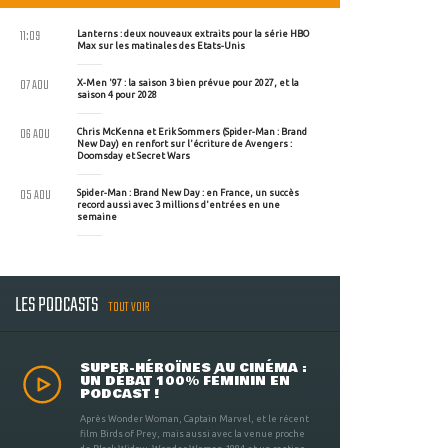
11:09
Lanterns : deux nouveaux extraits pour la série HBO
Max sur les matinales des Etats-Unis
07 AOU
X-Men '97 : la saison 3 bien prévue pour 2027, et la
saison 4 pour 2028
06 AOU
Chris McKenna et Erik Sommers (Spider-Man : Brand
New Day) en renfort sur l'écriture de Avengers :
Doomsday et Secret Wars
05 AOU
Spider-Man : Brand New Day : en France, un succès
record aussi avec 3 millions d'entrées en une
semaine
LES PODCASTS
TOUT VOIR
SUPER-HÉROÏNES AU CINÉMA :
UN DÉBAT 100% FÉMININ EN
PODCAST !
Après Wonder Woman, Captain Marvel, et le récent
film Birds of Prey, mais aussi avec la venue proche