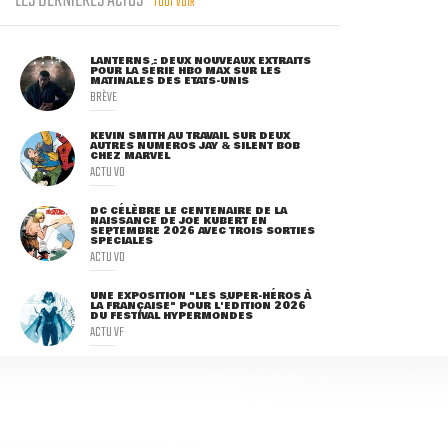
LES DERNIÈRES ACTUS
TOUT VOIR
LANTERNS : DEUX NOUVEAUX EXTRAITS
POUR LA SÉRIE HBO MAX SUR LES
MATINALES DES ETATS-UNIS
BRÈVE
KEVIN SMITH AU TRAVAIL SUR DEUX
AUTRES NUMÉROS JAY & SILENT BOB
CHEZ MARVEL
ACTU VO
DC CÉLÈBRE LE CENTENAIRE DE LA
NAISSANCE DE JOE KUBERT EN
SEPTEMBRE 2026 AVEC TROIS SORTIES
SPÉCIALES
ACTU VO
UNE EXPOSITION "LES SUPER-HÉROS À
LA FRANÇAISE" POUR L'ÉDITION 2026
DU FESTIVAL HYPERMONDES
ACTU VF