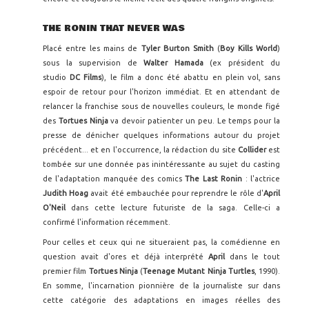
THE RONIN THAT NEVER WAS
Placé entre les mains de
Tyler Burton Smith
(
Boy Kills World
)
sous la supervision de
Walter Hamada
(ex président du
studio
DC Films
), le film a donc été abattu en plein vol, sans
espoir de retour pour l'horizon immédiat. Et en attendant de
relancer la franchise sous de nouvelles couleurs, le monde figé
des
Tortues Ninja
va devoir patienter un peu. Le temps pour la
presse de dénicher quelques informations autour du projet
précédent... et en l'occurrence, la rédaction du site
Collider
est
tombée sur une donnée pas inintéressante au sujet du casting
de l'adaptation manquée des comics
The Last Ronin
: l'actrice
Judith Hoag
avait été embauchée pour reprendre le rôle d'
April
O'Neil
dans cette lecture futuriste de la saga. Celle-ci a
confirmé l'information récemment.
Pour celles et ceux qui ne situeraient pas, la comédienne en
question avait d'ores et déjà interprété
April
dans le tout
premier film
Tortues Ninja
(
Teenage Mutant Ninja Turtles
, 1990).
En somme, l'incarnation pionnière de la journaliste sur dans
cette catégorie des adaptations en images réelles des