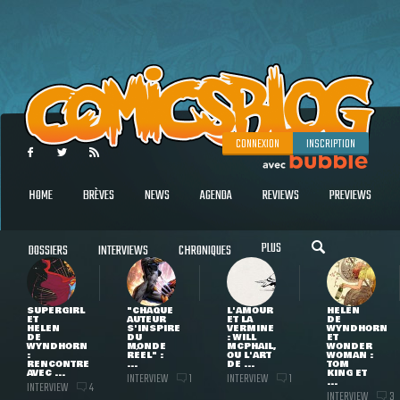
CONNEXION
INSCRIPTION
HOME
BRÈVES
NEWS
AGENDA
REVIEWS
PREVIEWS
PLUS
DOSSIERS
INTERVIEWS
CHRONIQUES
SUPERGIRL
"CHAQUE
L'AMOUR
HELEN
ET
AUTEUR
ET LA
DE
HELEN
S'INSPIRE
VERMINE
WYNDHORN
DE
DU
: WILL
ET
WYNDHORN
MONDE
MCPHAIL,
WONDER
:
RÉEL" :
OU L'ART
WOMAN :
RENCONTRE
...
DE ...
TOM
AVEC ...
KING ET
INTERVIEW
INTERVIEW
1
1
...
INTERVIEW
4
INTERVIEW
3