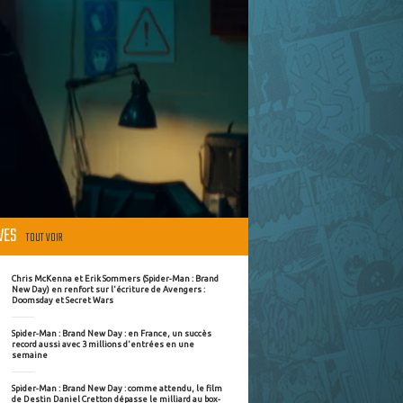
ÈVES
TOUT VOIR
Chris McKenna et Erik Sommers (Spider-Man : Brand
New Day) en renfort sur l'écriture de Avengers :
Doomsday et Secret Wars
Spider-Man : Brand New Day : en France, un succès
record aussi avec 3 millions d'entrées en une
semaine
Spider-Man : Brand New Day : comme attendu, le film
de Destin Daniel Cretton dépasse le milliard au box-