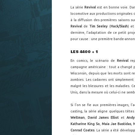
La série
Revival
est en bonne voie. Dan
locomotive aux productions originales 
à la diffusion des premières saisons s
Revival
de
Tim Seeley
(
Hack/Slash
) e
dernière, l'adaptation de ce petit pro
pour cause : une première bande-annon
LES 4400 + 1
En comics, le scénario de
Revival
rep
campagne américaine : tout a changé p
Wisconsin, depuis que les morts sont rev
zombies. Les cadavres ont simplement r
malgré les blessures et les maladies. 
Unis, dans la mesure où celui-ci ne semb
Si l'on se fie aux premières images, l
casting, la série aligne quelques tête
Weltman
,
David James Elliot
et
And
Katharine King So
,
Maia Jae Bastidas
,
N
Conrad Coates
. La série a été dévelo