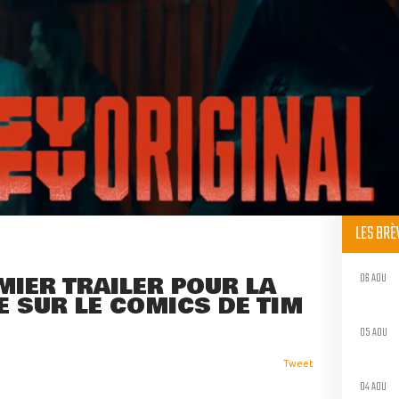
LES BR
06 AOU
EMIER TRAILER POUR LA
E SUR LE COMICS DE TIM
05 AOU
Tweet
04 AOU