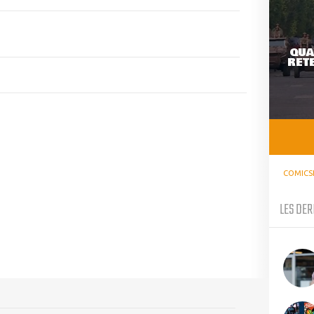
QUA
RETE
COMICS
LES DER