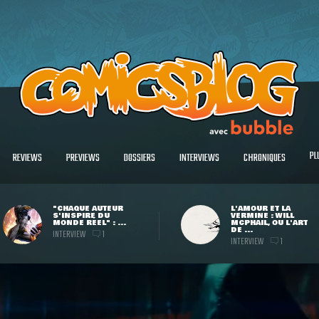
PL
REVIEWS
PREVIEWS
DOSSIERS
INTERVIEWS
CHRONIQUES
"CHAQUE AUTEUR
L'AMOUR ET LA
S'INSPIRE DU
VERMINE : WILL
MONDE RÉEL" : ...
MCPHAIL, OU L'ART
DE ...
INTERVIEW
1
INTERVIEW
1