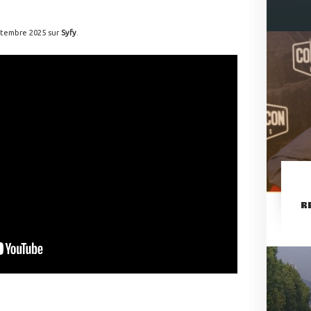
ptembre 2025 sur
Syfy
.
R