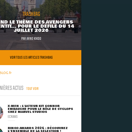
TRASHBAG
ND LE THÈME DES AVENGERS
NTIT... POUR LE DÉFILÉ DU 14
JUILLET 2026
PAR
ARNO KIKOO
VOIR TOUS LES ARTICLES TRASHBAG
BLOG.fr
NIÈRES ACTUS
TOUT VOIR
X-MEN : L'ACTEUR KIT CONNOR
EMBAUCHÉ POUR LE RÔLE DE CYCLOPS
CHEZ MARVEL STUDIOS
ECRANS
RINGO AWARDS 2026 : DÉCOUVREZ
L'ENSEMBLE DE LA SÉLECTION !