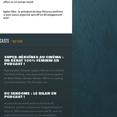
office en un temps record
Spider-Man : le président de Sony Pictures confirme
n'avoir aucun projet de spin-off en développement
actif
DCASTS
TOUT VOIR
SUPER-HÉROÏNES AU CINÉMA :
UN DÉBAT 100% FÉMININ EN
PODCAST !
Après Wonder Woman, Captain Marvel, et le récent
film Birds of Prey, mais aussi avec la venue proche
de Black Widow, Wonder Woman 1984 et un casting
très diversifié pour The Eternals, les ...
DC FANDOME : LE BILAN EN
PODCAST !
Au cours du weekend passé se tenait le DC
Fandome, premier évènement intégralement en
ligne et 100% consacré aux univers de DC, avec un
angle définitivement axé sur les adaptations