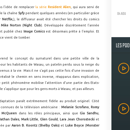
s l'idée de remplacer
la série
Resident Alien
, qui aura servi de
04 AOU
de la chaîne
Syfy
pendant quelques années (en particulier grâce
ur
Netflix
,), le diffuseur avait été chercher les droits du comics
t
Mike Norton
(
Night
Club
). Développée discrètement l'année
jet publié chez
Image Comics
est désormais prête à l'emploi. Et
ce vient de tomber.
LES PO
rend le concept du surnaturel dans une petite ville de la
our les habitants de Wasau, un patelin perdu sous la neige du
enus à la vie. Mais il ne s'agit pas cette fois d'une invasion de
éalisé le chemin en sens inverse, réapparus dans explication,
Ce petit phénomène mobilise l'attention d'une partie des Etats-
le s'appliqur que pour les gens morts à Wasau, et pas ailleurs.
'adaptation paraît extrêmement fidèle au produit originel. Côté
s connues de la télévision américaine :
Melanie
Scrofano
,
Romy
y McQueen
dans les rôles principaux, ainsi que
Gia Sandhu
,
athan Dales
,
Mark Little
,
Glen Gould
,
Lara Jean Chorostecki
et
ppée par
Aaron B. Koontz
(
Shelby Oaks
) et
Luke Boyce
(
Monster