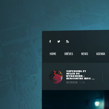
HOME
BRÈVES
NEWS
AGENDA
SUPERGIRL ET
HELEN DE
WYNDHORN :
RENCONTRE AVEC ...
INTERVIEW
4