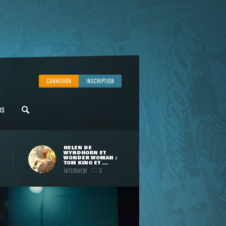
CONNEXION
INSCRIPTION
US
HELEN DE
WYNDHORN ET
WONDER WOMAN :
TOM KING ET ...
INTERVIEW
3