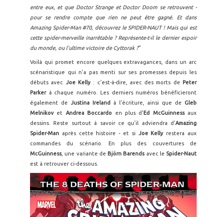
entre eux, et que Doctor Strange et Doctor Doom se retrouvent -
pour se rendre compte que rien ne peut être gagné. Et dans
Amazing Spider-Man #70, découvrez le SPIDER-NAUT ! Mais qui est
cette spider-merveille inarrêtable ? Représente-t-il le dernier espoir
du monde, ou l'ultime victoire de Cyttorak ?
"
Voilà qui promet encore quelques extravagances, dans un arc
scénaristique qui n'a pas menti sur ses promesses depuis les
débuts avec
Joe Kelly
: c'est-à-dire, avec des morts de
Peter
Parker
à chaque numéro. Les derniers numéros bénéficieront
également de
Justina Ireland
à l'écriture, ainsi que de
Gleb
Melnikov
et
Andrea Boccardo
en plus d'
Ed McGuinness
aux
dessins. Reste surtout à savoir ce qu'il adviendra d'
Amazing
Spider-Man
après cette histoire - et si
Joe Kelly
restera aux
commandes du scénario. En plus des couvertures de
McGuinness
, une variante de
Björn Barends
avec le
Spider-Naut
est à retrouver ci-dessous.