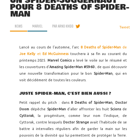
UN SPIDER-JUGGERNAUT
POUR 8 DEATHS OF SPIDER-
MAN
NEWS
MARVEL
PAR
ARNO KIKOO
Tweet
Lancé au cours de l'automne, l'arc
8 Deaths of Spider-Man
de
Joe Kelly
et
Ed McGuinness
touchera à sa fin au courant du
printemps 2025.
Marvel Comics
a levé le voile sur le résumé et
les couvertures d'
Amazing Spider-Man #59-60
; de quoi découvrir
une nouvelle transformation pour le bon
Spider-Man
, qui en
voit décidément de toutes les couleurs.
JUSTE SPIDER-MAN, C'EST BIEN AUSSI ?
Petit rappel du pitch : dans
8 Deaths of Spider-Man
,
Doctor
Doom
dépêche
Spider-Man
d'aller affronter les huit
Scions
de
Cyttorak
, la progéniture, comme leur nom l'indique, de
Cyttorak, contre lesquels
Doctor Strange
avait l'habitude de se
battre à intervalles réguliers afin de garder la main sur les
pouvoirs de la divinité qui lui permettent de protéger la Terre.