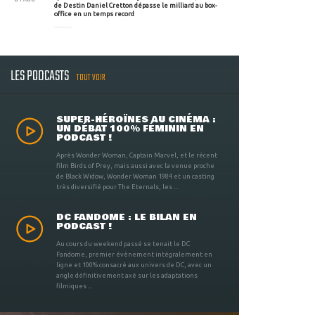
de Destin Daniel Cretton dépasse le milliard au box-
office en un temps record
LES PODCASTS
TOUT VOIR
SUPER-HÉROÏNES AU CINÉMA :
UN DÉBAT 100% FÉMININ EN
PODCAST !
Après Wonder Woman, Captain Marvel, et le récent
film Birds of Prey, mais aussi avec la venue proche
de Black Widow, Wonder Woman 1984 et un casting
très diversifié pour The Eternals, les ...
DC FANDOME : LE BILAN EN
PODCAST !
Au cours du weekend passé se tenait le DC
Fandome, premier évènement intégralement en
ligne et 100% consacré aux univers de DC, avec un
angle définitivement axé sur les adaptations
filmiques ...