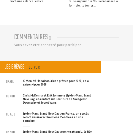
prochaine relance : est-ce ...
caille aujourd'hui. Vous connaissez la
formule : le temps ...
COMMENTAIRES
(
0
)
Vous devez être connecté pour participer
LES BRÈVES
TOUT VOIR
07 AOU
X-Men '97 : la saison 3 bien prévue pour 2027, et la
saison 4 pour 2028
06 AOU
Chris McKenna et Erik Sommers (Spider-Man : Brand
New Day) en renfort sur l'écriture de Avengers :
Doomsday et Secret Wars
05 AOU
Spider-Man : Brand New Day : en France, un succès
record aussi avec 3 millions d'entrées en une
semaine
04 AOU
Spider-Man : Brand New Day : comme attendu, le film