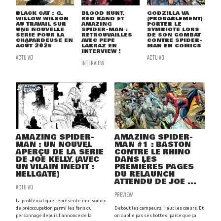
BLACK CAT : G.
BLOOD HUNT,
GODZILLA VA
WILLOW WILSON
RED BAND ET
(PROBABLEMENT)
AU TRAVAIL SUR
AMAZING
PORTER LE
UNE NOUVELLE
SPIDER-MAN :
SYMBIOTE LORS
SÉRIE POUR LA
RETROUVAILLES
DE SON COMBAT
CHAPARDEUSE EN
AVEC PEPE
CONTRE SPIDER-
AOÛT 2025
LARRAZ EN
MAN EN COMICS
INTERVIEW !
ACTU VO
ACTU VO
INTERVIEW
AMAZING SPIDER-
AMAZING SPIDER-
MAN : UN NOUVEL
MAN #1 : BASTON
APERÇU DE LA SÉRIE
CONTRE LE RHINO
DE JOE KELLY (AVEC
DANS LES
UN VILAIN INÉDIT :
PREMIÈRES PAGES
HELLGATE)
DU RELAUNCH
ATTENDU DE JOE ...
ACTU VO
PREVIEW
La problématique représente une source
de préoccupation parmi les fans du
Debout les campeurs. Haut les cœurs. Et
personnage depuis l'annonce de la
on oublie pas ses bottes, parce que ça