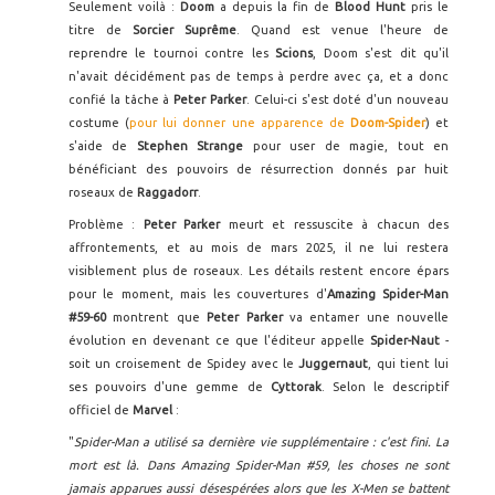
Seulement voilà :
Doom
a depuis la fin de
Blood Hunt
pris le
titre de
Sorcier Suprême
. Quand est venue l'heure de
reprendre le tournoi contre les
Scions
, Doom s'est dit qu'il
n'avait décidément pas de temps à perdre avec ça, et a donc
confié la tâche à
Peter Parker
. Celui-ci s'est doté d'un nouveau
costume (
pour lui donner une apparence de
Doom-Spider
) et
s'aide de
Stephen Strange
pour user de magie, tout en
bénéficiant des pouvoirs de résurrection donnés par huit
roseaux de
Raggadorr
.
Problème :
Peter Parker
meurt et ressuscite à chacun des
affrontements, et au mois de mars 2025, il ne lui restera
visiblement plus de roseaux. Les détails restent encore épars
pour le moment, mais les couvertures d'
Amazing Spider-Man
#59-60
montrent que
Peter Parker
va entamer une nouvelle
évolution en devenant ce que l'éditeur appelle
Spider-Naut
-
soit un croisement de Spidey avec le
Juggernaut
, qui tient lui
ses pouvoirs d'une gemme de
Cyttorak
. Selon le descriptif
officiel de
Marvel
:
"
Spider-Man a utilisé sa dernière vie supplémentaire : c'est fini. La
mort est là. Dans Amazing Spider-Man #59, les choses ne sont
jamais apparues aussi désespérées alors que les X-Men se battent