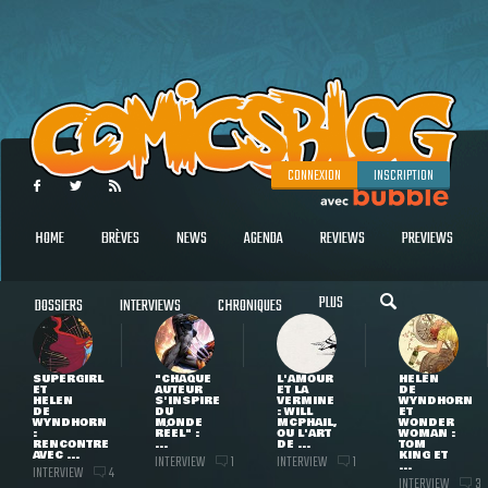
CONNEXION
INSCRIPTION
HOME
BRÈVES
NEWS
AGENDA
REVIEWS
PREVIEWS
PLUS
DOSSIERS
INTERVIEWS
CHRONIQUES
SUPERGIRL
"CHAQUE
L'AMOUR
HELEN
ET
AUTEUR
ET LA
DE
HELEN
S'INSPIRE
VERMINE
WYNDHORN
DE
DU
: WILL
ET
WYNDHORN
MONDE
MCPHAIL,
WONDER
:
RÉEL" :
OU L'ART
WOMAN :
RENCONTRE
...
DE ...
TOM
AVEC ...
KING ET
INTERVIEW
INTERVIEW
1
1
...
INTERVIEW
4
INTERVIEW
3