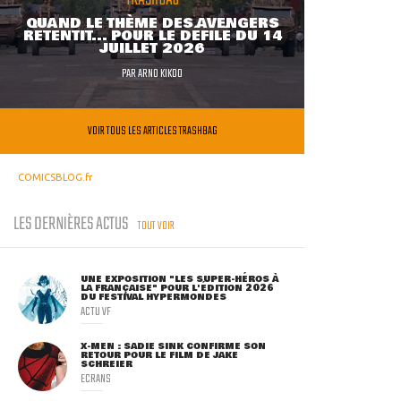
QUAND LE THÈME DES AVENGERS
RETENTIT... POUR LE DÉFILÉ DU 14
JUILLET 2026
PAR
ARNO KIKOO
VOIR TOUS LES ARTICLES TRASHBAG
COMICSBLOG.fr
LES DERNIÈRES ACTUS
TOUT VOIR
UNE EXPOSITION "LES SUPER-HÉROS À
LA FRANÇAISE" POUR L'ÉDITION 2026
DU FESTIVAL HYPERMONDES
ACTU VF
X-MEN : SADIE SINK CONFIRME SON
RETOUR POUR LE FILM DE JAKE
SCHREIER
ECRANS