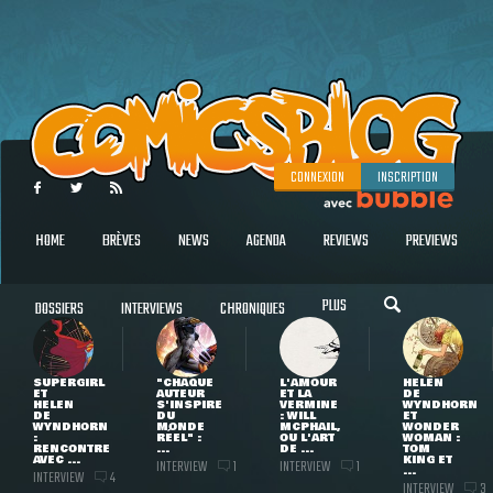
CONNEXION
INSCRIPTION
HOME
BRÈVES
NEWS
AGENDA
REVIEWS
PREVIEWS
PLUS
DOSSIERS
INTERVIEWS
CHRONIQUES
SUPERGIRL
"CHAQUE
L'AMOUR
HELEN
ET
AUTEUR
ET LA
DE
HELEN
S'INSPIRE
VERMINE
WYNDHORN
DE
DU
: WILL
ET
WYNDHORN
MONDE
MCPHAIL,
WONDER
:
RÉEL" :
OU L'ART
WOMAN :
RENCONTRE
...
DE ...
TOM
AVEC ...
KING ET
INTERVIEW
INTERVIEW
1
1
...
INTERVIEW
4
INTERVIEW
3