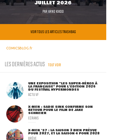
JUILLET 2026
PAR
ARNO KIKOO
VOIR TOUS LES ARTICLES TRASHBAG
COMICSBLOG.fr
LES DERNIÈRES ACTUS
TOUT VOIR
UNE EXPOSITION "LES SUPER-HÉROS À
LA FRANÇAISE" POUR L'ÉDITION 2026
DU FESTIVAL HYPERMONDES
ACTU VF
X-MEN : SADIE SINK CONFIRME SON
RETOUR POUR LE FILM DE JAKE
SCHREIER
ECRANS
X-MEN '97 : LA SAISON 3 BIEN PRÉVUE
POUR 2027, ET LA SAISON 4 POUR 2028
BRÈVE