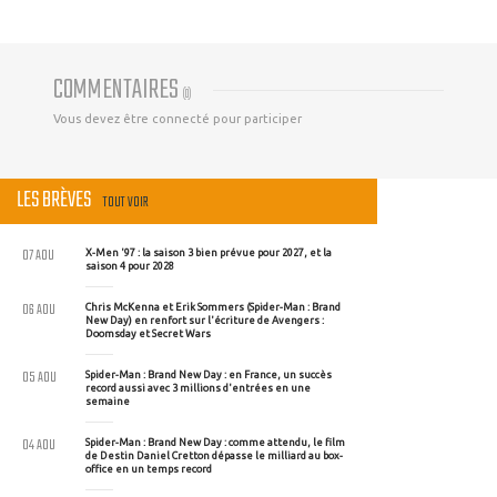
COMMENTAIRES
(
0
)
Vous devez être connecté pour participer
LES BRÈVES
TOUT VOIR
07 AOU
X-Men '97 : la saison 3 bien prévue pour 2027, et la
saison 4 pour 2028
06 AOU
Chris McKenna et Erik Sommers (Spider-Man : Brand
New Day) en renfort sur l'écriture de Avengers :
Doomsday et Secret Wars
05 AOU
Spider-Man : Brand New Day : en France, un succès
record aussi avec 3 millions d'entrées en une
semaine
04 AOU
Spider-Man : Brand New Day : comme attendu, le film
de Destin Daniel Cretton dépasse le milliard au box-
office en un temps record