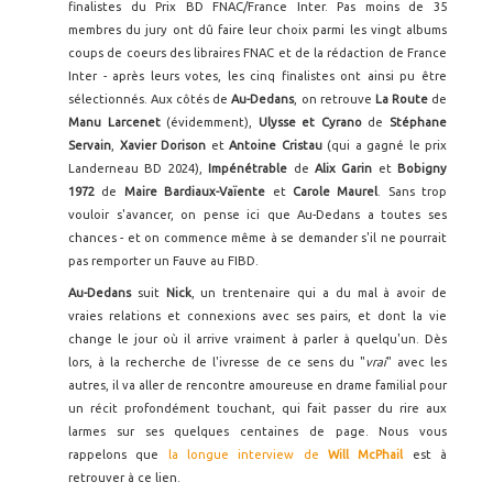
finalistes du Prix BD FNAC/France Inter. Pas moins de 35
membres du jury ont dû faire leur choix parmi les vingt albums
coups de coeurs des libraires FNAC et de la rédaction de France
Inter - après leurs votes, les cinq finalistes ont ainsi pu être
sélectionnés. Aux côtés de
Au-Dedans
, on retrouve
La Route
de
Manu Larcenet
(évidemment),
Ulysse et Cyrano
de
Stéphane
Servain
,
Xavier Dorison
et
Antoine Cristau
(qui a gagné le prix
Landerneau BD 2024),
Impénétrable
de
Alix Garin
et
Bobigny
1972
de
Maire Bardiaux-Vaïente
et
Carole Maurel
. Sans trop
vouloir s'avancer, on pense ici que Au-Dedans a toutes ses
chances - et on commence même à se demander s'il ne pourrait
pas remporter un Fauve au FIBD.
Au-Dedans
suit
Nick
, un trentenaire qui a du mal à avoir de
vraies relations et connexions avec ses pairs, et dont la vie
change le jour où il arrive vraiment à parler à quelqu'un. Dès
lors, à la recherche de l'ivresse de ce sens du "
vrai
" avec les
autres, il va aller de rencontre amoureuse en drame familial pour
un récit profondément touchant, qui fait passer du rire aux
larmes sur ses quelques centaines de page. Nous vous
rappelons que
la longue interview de
Will McPhail
est à
retrouver à ce lien.