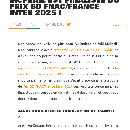
MCPHAIL EST FINALISTE DU
PRIX BD FNAC/FRANCE
INTER 2025 !
NEWS
INDÉ
PAR
ARNO KIKOO
Tweet
Une bonne nouvelle de plus pour
Au-Dedans
de
Will McPhail
.
Non content d'avoir
remporté le Prix Comics de l'
ACBD
et
d'avoir été en petite finale du Grand Prix de la Critique de la
même association, non content d'être sélectionné
à trois
reprises pour les
First Print Awards
, mais aussi de figurer dans
la
sélection officielle du
FIBD
(dites nous laquelle est la plus
importante), le roman graphique s'était placé dans la sélection
du
Prix
BD
FNAC/France Inter
2025
. Les résultats concernant les
finalistes sont tombés en ce matin du 6 décembre - et vous vous
doutez donc du pourquoi cet article est rédigé.
AU-DEDANS VERS LE HOLD-UP BD DE L'ANNÉE
?
Ainsi,
Au-Dedans
hérite d'une place de choix parmi les cinq