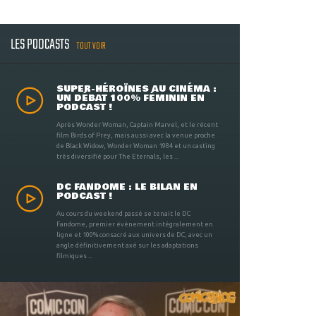
LES PODCASTS
TOUT VOIR
SUPER-HÉROÏNES AU CINÉMA :
UN DÉBAT 100% FÉMININ EN
PODCAST !
Après Wonder Woman, Captain Marvel, et le récent
film Birds of Prey, mais aussi avec la venue proche
de Black Widow, Wonder Woman 1984 et un casting
très diversifié pour The Eternals, les ...
DC FANDOME : LE BILAN EN
PODCAST !
Au cours du weekend passé se tenait le DC
Fandome, premier évènement intégralement en
ligne et 100% consacré aux univers de DC, avec un
angle définitivement axé sur les adaptations
filmiques ...