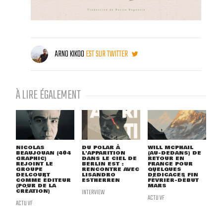
ARNO KIKOO
EST SUR TWITTER
À LIRE ÉGALEMENT
NICOLAS
DU POLAR À
WILL MCPHAIL
BEAUJOUAN (404
L'APPARITION
(AU-DEDANS) DE
GRAPHIC)
DANS LE CIEL DE
RETOUR EN
REJOINT LE
BERLIN EST :
FRANCE POUR
GROUPE
RENCONTRE AVEC
QUELQUES
DELCOURT
LISANDRO
DÉDICACES FIN
COMME ÉDITEUR
ESTHERREN
FÉVRIER-DÉBUT
(POUR DE LA
MARS
CRÉATION)
INTERVIEW
ACTU VF
ACTU VF