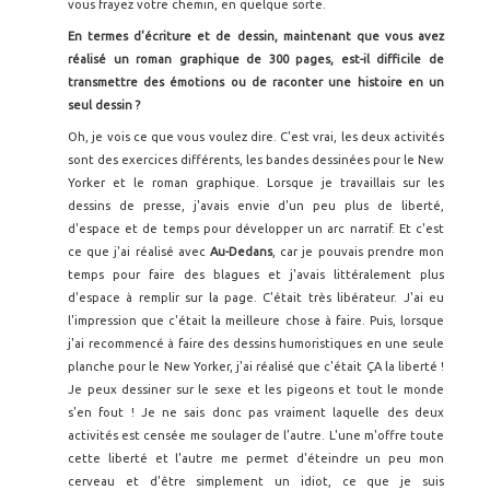
vous frayez votre chemin, en quelque sorte.
En termes d'écriture et de dessin, maintenant que vous avez
réalisé un roman graphique de 300 pages, est-il difficile de
transmettre des émotions ou de raconter une histoire en un
seul dessin ?
Oh, je vois ce que vous voulez dire. C'est vrai, les deux activités
sont des exercices différents, les bandes dessinées pour le New
Yorker et le roman graphique. Lorsque je travaillais sur les
dessins de presse, j'avais envie d'un peu plus de liberté,
d'espace et de temps pour développer un arc narratif. Et c'est
ce que j'ai réalisé avec
Au-Dedans
, car je pouvais prendre mon
temps pour faire des blagues et j'avais littéralement plus
d'espace à remplir sur la page. C'était très libérateur. J'ai eu
l'impression que c'était la meilleure chose à faire. Puis, lorsque
j'ai recommencé à faire des dessins humoristiques en une seule
planche pour le New Yorker, j'ai réalisé que c'était ÇA la liberté !
Je peux dessiner sur le sexe et les pigeons et tout le monde
s'en fout ! Je ne sais donc pas vraiment laquelle des deux
activités est censée me soulager de l’autre. L'une m'offre toute
cette liberté et l'autre me permet d'éteindre un peu mon
cerveau et d'être simplement un idiot, ce que je suis