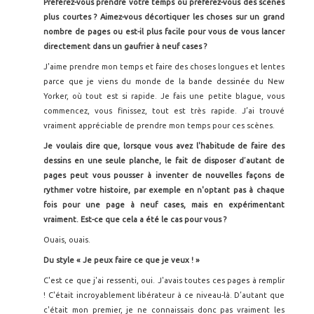
Préférez-vous prendre votre temps ou préférez-vous des sc
ènes
plus courtes ? Aimez-vous décortiquer les choses sur un grand
nombre de pages ou est-il plus facile pour vous de vous lancer
directement dans un gaufrier à neuf cases
?
J'aime prendre mon temps et faire des choses longues et lentes
parce que je viens du monde de la bande dessinée du New
Yorker, où tout est si rapide. Je fais une petite blague, vous
commencez, vous finissez, tout est très rapide. J’ai trouvé
vraiment appréciable de prendre mon temps pour ces scènes.
Je voulais dire que, lorsque vous avez l'habitude de faire des
dessins en une seule planche, le fait de disposer d
’
autant de
pages peut vous pousser à inventer de nouvelles façons de
rythmer votre histoire, par exemple en n'optant pas à chaque
fois pour une page à neuf cases, mais en expérimentant
vraiment. Est-ce que cela a été le cas pour vous ?
Ouais, ouais.
Du style « Je peux faire ce que je veux ! »
C'est ce que j'ai ressenti, oui. J'avais toutes ces pages à remplir
! C'était incroyablement libérateur à ce niveau-là. D’autant que
c'était mon premier, je ne connaissais donc pas vraiment les