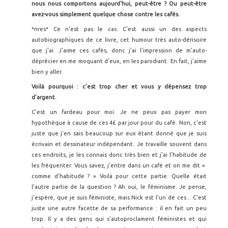
nous nous comportons aujourd'hui, peut-être ? Ou peut-être
avez-vous simplement quelque chose contre les café
s.
*rires* Ce n'est pas le cas. C'est aussi un des aspects
autobiographiques de ce livre, cet humour très auto-dérisoire
que j’ai. J'aime ces cafés, donc j'ai l'impression de m’auto-
déprécier en me moquant d'eux, en les parodiant. En fait, j’aime
bien y aller.
Voilà pourquoi : c’est trop cher et vous y dépensez trop
d’argent.
C'est un fardeau pour moi. Je ne peux pas payer mon
hypothèque à cause de ces 4£ par jour pour du café. Non, c'est
juste que j'en sais beaucoup sur eux étant donné que je suis
écrivain et dessinateur indépendant. Je travaille souvent dans
ces endroits, je les connais donc très bien et j'ai l'habitude de
les fréquenter. Vous savez, j'entre dans un café et on me dit «
comme d’habitude ? » Voilà pour cette partie. Quelle était
l'autre partie de la question ? Ah oui, le féminisme. Je pense,
j'espère, que je suis féministe, mais Nick est l'un de ces... C'est
juste une autre facette de sa performance : il en fait un peu
trop. Il y a des gens qui s'autoproclament féministes et qui