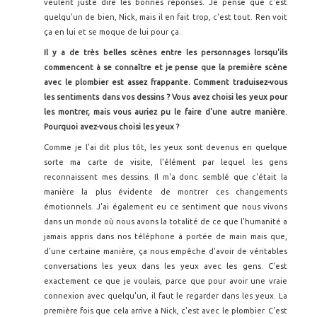
veulent juste dire les bonnes réponses. Je pense que c'est
quelqu'un de bien, Nick, mais il en fait trop, c'est tout. Ren voit
ça en lui et se moque de lui pour ça.
Il y a de tr
ès belles sc
ènes entre les personnages lorsqu'ils
commencent à se connaître et je pense que la premi
ère scène
avec le plombier est assez frappante. Comment traduisez-vous
les sentiments dans vos dessins ? Vous avez choisi les yeux pour
les montrer, mais vous auriez pu le faire d'une autre mani
ère.
Pourquoi avez-vous choisi les yeux ?
Comme je l'ai dit plus tôt, les yeux sont devenus en quelque
sorte ma carte de visite, l'élément par lequel les gens
reconnaissent mes dessins. Il m'a donc semblé que c'était la
manière la plus évidente de montrer ces changements
émotionnels. J'ai également eu ce sentiment que nous vivons
dans un monde où nous avons la totalité de ce que l'humanité a
jamais appris dans nos téléphone à portée de main mais que,
d’une certaine manière, ça nous empêche d'avoir de véritables
conversations les yeux dans les yeux avec les gens. C'est
exactement ce que je voulais, parce que pour avoir une vraie
connexion avec quelqu'un, il faut le regarder dans les yeux. La
première fois que cela arrive à Nick, c'est avec le plombier. C'est