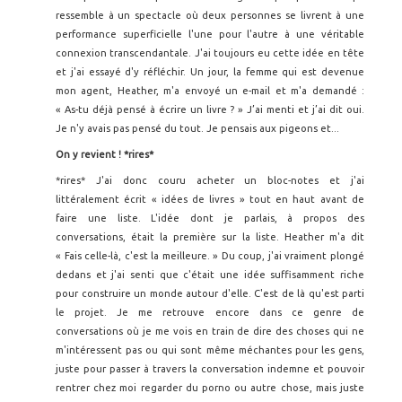
ressemble à un spectacle où deux personnes se livrent à une
performance superficielle l'une pour l'autre à une véritable
connexion transcendantale. J'ai toujours eu cette idée en tête
et j'ai essayé d'y réfléchir. Un jour, la femme qui est devenue
mon agent, Heather, m'a envoyé un e-mail et m'a demandé :
« As-tu déjà pensé à écrire un livre ? » J’ai menti et j’ai dit oui.
Je n'y avais pas pensé du tout. Je pensais aux pigeons et...
On y revient ! *rires*
*rires* J'ai donc couru acheter un bloc-notes et j'ai
littéralement écrit « idées de livres » tout en haut avant de
faire une liste. L'idée dont je parlais, à propos des
conversations, était la première sur la liste. Heather m'a dit
« Fais celle-là, c'est la meilleure. » Du coup, j'ai vraiment plongé
dedans et j'ai senti que c'était une idée suffisamment riche
pour construire un monde autour d'elle. C'est de là qu'est parti
le projet. Je me retrouve encore dans ce genre de
conversations où je me vois en train de dire des choses qui ne
m'intéressent pas ou qui sont même méchantes pour les gens,
juste pour passer à travers la conversation indemne et pouvoir
rentrer chez moi regarder du porno ou autre chose, mais juste