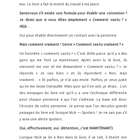
moi. Le livre a fait la moitié du travail à ma place.
Savez-vous s'il existe une formule pour établir une connexion ?
Je dirais que si vous dites simplement « Comment vas-tu
? »
déjà…
Oui pour établir directement un contact avec la personne
Mais comment vraiment ! Genre « Comment vas-tu vraiment ?
»
Un honnête « comment vas-tu ? » C'est drôle parce qu'il y a des
gens qui me font ça maintenant. Après avoir lu le livre, ils
viennent me voir et me demandent « Comment vas-tu ? » Je
réponds « Je vais bien » et ils répondent « Non, mais
vraiment… » Et parfois, je n'ai pas envie. Parfois, je veux juste
qu'on me laisse tranquille. Mais quoi qu'il en soit, je dirais... L'un
des messages du livre est qu'il y a une technique différente
pour chaque personne à qui l'on s'adresse. La base est donc
l'écoute de cette personne. Je pense que l'un des plus grands
passages du livre est lorsque Nick — Spoilers ! Je ne sais pas s'il
y aura une alerte spoilers…
Oui, effectivement, oui. (Attention, c’est MAINTENANT)
Lorsque Nick se lie à Ren dans le livre, il se tait, il éteint son