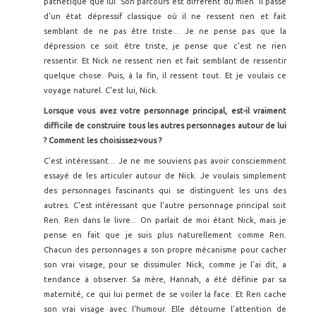
pathétique que lui. Son parcours est différent du mien. Il passe
d'un état dépressif classique où il ne ressent rien et fait
semblant de ne pas être triste... Je ne pense pas que la
dépression ce soit être triste, je pense que c'est ne rien
ressentir. Et Nick ne ressent rien et fait semblant de ressentir
quelque chose. Puis, à la fin, il ressent tout. Et je voulais ce
voyage naturel. C'est lui, Nick.
Lorsque vous avez votre personnage principal, est-il vraiment
difficile de construire tous les autres personnages autour de lui
? Comment les choisissez-vous ?
C'est intéressant... Je ne me souviens pas avoir consciemment
essayé de les articuler autour de Nick. Je voulais simplement
des personnages fascinants qui se distinguent les uns des
autres. C'est intéressant que l'autre personnage principal soit
Ren. Ren dans le livre... On parlait de moi étant Nick, mais je
pense en fait que je suis plus naturellement comme Ren.
Chacun des personnages a son propre mécanisme pour cacher
son vrai visage, pour se dissimuler. Nick, comme je l'ai dit, a
tendance à observer. Sa mère, Hannah, a été définie par sa
maternité, ce qui lui permet de se voiler la face. Et Ren cache
son vrai visage avec l'humour. Elle détourne l'attention de