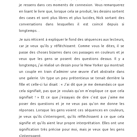
je ressens dans ces moments de connexion. Vous remarquerez
en lisant le livre que, lorsque cela se produit, les dessins sortent
des cases et sont plus libres et plus lucides, Nick sortant des
conversations dans lesquelles il est coincé depuis si
longtemps…
Je suis réticent à expliquer le fond des séquences aux lecteurs,
car je veux qu'ils y réfléchissent. Comme vous le dites, il se
passe des choses bizarres dans ces passages en couleurs et je
veux que les gens se posent des questions dessus. Il y a
longtemps, j'ai réalisé un dessin pour le New Yorker qui montrait
un couple en train d'admirer une œuvre d'art abstraite dans
une galerie. Un type un peu prétentieux se tenait derrière la
fille et celle-ci lui disait : « J'ai dit que je me demandais ce que
cela signifiait, pas que je voulais qu’on m’explique ce que cela
signifiait ! » Et ce que j'essayais de dire c'est que j'aime me
poser des questions et je ne veux pas qu'on me donne les
réponses. Lorsque les gens voient ces séquences en couleurs,
je veux qu'ils s'interrogent, qu'ils réfléchissent à ce que cela
signifie et qu'ils aient leur propre interprétation. Elles ont une
signification très précise pour moi, mais je veux que les gens
s’interrogent.