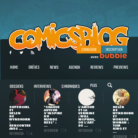
CONNEXION
INSCRIPTION
HOME
BRÈVES
NEWS
AGENDA
REVIEWS
PREVIEWS
PLUS
DOSSIERS
INTERVIEWS
CHRONIQUES
SUPERGIRL
"CHAQUE
L'AMOUR
HELEN
ET
AUTEUR
ET LA
DE
HELEN
S'INSPIRE
VERMINE
WYNDHORN
DE
DU
: WILL
ET
WYNDHORN
MONDE
MCPHAIL,
WONDER
:
RÉEL" :
OU L'ART
WOMAN :
RENCONTRE
...
DE ...
TOM
AVEC ...
KING ET
INTERVIEW
INTERVIEW
1
1
...
INTERVIEW
4
INTERVIEW
3