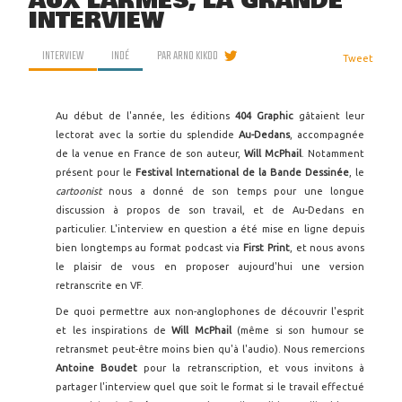
AUX LARMES, LA GRANDE
INTERVIEW
INTERVIEW
INDÉ
PAR
ARNO KIKOO
Tweet
Au début de l'année, les éditions
404 Graphic
gâtaient leur
lectorat avec la sortie du splendide
Au-Dedans
, accompagnée
de la venue en France de son auteur,
Will McPhail
. Notamment
présent pour le
Festival International de la Bande Dessinée
, le
cartoonist
nous a donné de son temps pour une longue
discussion à propos de son travail, et de Au-Dedans en
particulier. L'interview en question a été mise en ligne depuis
bien longtemps au format podcast via
First Print
, et nous avons
le plaisir de vous en proposer aujourd'hui une version
retranscrite en VF.
De quoi permettre aux non-anglophones de découvrir l'esprit
et les inspirations de
Will McPhail
(même si son humour se
retransmet peut-être moins bien qu'à l'audio). Nous remercions
Antoine Boudet
pour la retranscription, et vous invitons à
partager l'interview quel que soit le format si le travail effectué