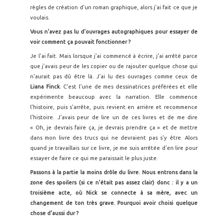
règles de création d'un roman graphique, alors j'ai fait ce que je
voulais.
Vous n'avez pas lu d'ouvrages autographiques pour essayer de
voir comment ça pouvait fonctionner ?
Je l'ai fait. Mais lorsque j'ai commencé à écrire, j'ai arrêté parce
que j'avais peur de les copier ou de rajouter quelque chose qui
n'aurait pas dû être là. J'ai lu des ouvrages comme ceux de
Liana Finck
. C'est l'une de mes dessinatrices préférées et elle
expérimente beaucoup avec la narration. Elle commence
l'histoire, puis s'arrête, puis revient en arrière et recommence
l'histoire. J'avais peur de lire un de ces livres et de me dire
« Oh, je devrais faire ça, je devrais prendre ça » et de mettre
dans mon livre des trucs qui ne devraient pas s'y être. Alors
quand je travaillais sur ce livre, je me suis arrêtée d’en lire pour
essayer de faire ce qui me paraissait le plus juste.
Passons à la partie la moins drôle du livre. Nous entrons dans la
zone des spoilers (si ce n'était pas assez clair) donc : il y a un
troisi
ème acte, o
ù Nick se connecte à sa m
ère, avec un
changement de ton tr
ès grave. Pourquoi avoir choisi quelque
chose d'aussi dur ?