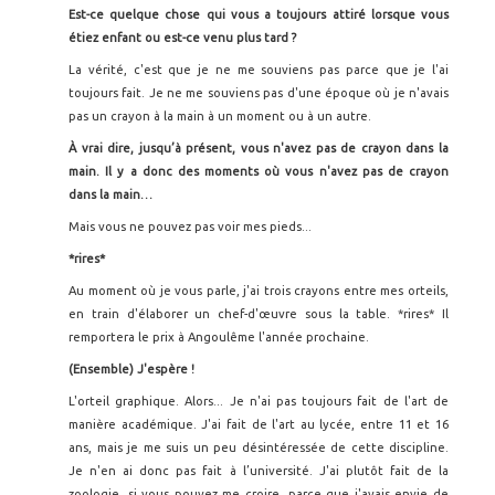
Est-ce quelque chose qui vous a toujours attiré lorsque vous
étiez enfant ou est-ce venu plus tard ?
La vérité, c'est que je ne me souviens pas parce que je l'ai
toujours fait. Je ne me souviens pas d'une époque où je n'avais
pas un crayon à la main à un moment ou à un autre.
À vrai dire, jusqu’à présent, vous n'avez pas de crayon dans la
main. Il y a donc des moments o
ù vous n'avez pas de crayon
dans la main…
Mais vous ne pouvez pas voir mes pieds...
*rires*
Au moment où je vous parle, j'ai trois crayons entre mes orteils,
en train d'élaborer un chef-d'œuvre sous la table. *rires* Il
remportera le prix à Angoulême l'année prochaine.
(Ensemble) J'esp
ère !
L'orteil graphique. Alors... Je n'ai pas toujours fait de l'art de
manière académique. J'ai fait de l'art au lycée, entre 11 et 16
ans, mais je me suis un peu désintéressée de cette discipline.
Je n'en ai donc pas fait à l’université. J'ai plutôt fait de la
zoologie, si vous pouvez me croire, parce que j'avais envie de