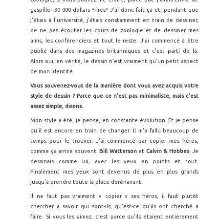
gaspiller 30 000 dollars *rires* J'ai donc fait ça et, pendant que
j'étais à l'université, j'étais constamment en train de dessiner,
de ne pas écouter les cours de zoologie et de dessiner mes
amis, les conférenciers et tout le reste. J'ai commencé à être
publié dans des magazines britanniques et c'est parti de là.
Alors oui, en vérité, le dessin n’est vraiment qu’un petit aspect
de mon identité.
Vous souvenez-vous de la mani
ère dont vous avez acquis votre
style de dessin ? Parce que ce n'est pas minimaliste, mais c'est
assez simple, disons.
Mon style a été, je pense, en constante évolution. Et je pense
qu'il est encore en train de changer. Il m'a fallu beaucoup de
temps pour le trouver. J'ai commencé par copier mes héros,
comme ça arrive souvent.
Bill Watterson
et
Calvin & Hobbes
. Je
dessinais comme lui, avec les yeux en points et tout.
Finalement mes yeux sont devenus de plus en plus grands
jusqu'à prendre toute la place dorénavant.
Il ne faut pas vraiment « copier » ses héros, il faut plutôt
chercher à savoir qui sont-ils, qu’est-ce qu’ils ont cherché à
faire. Si vous les aimez, c'est parce qu'ils étaient entièrement