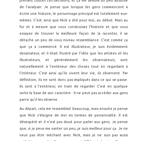
prenant toutes ces décisions, et ça me semble un peu absurde
de l’analyser. Je pense que lorsque les gens commencent à
écrire une histoire, le personnage principal est totalement eux-
mêmes. C'est ainsi que Nick a été pour moi, au début. Mais au
fur et à mesure que vous construisez l'histoire et que vous
essayez de trouver la meilleure façon de la raconter, il se
détache un peu de vous niveau ressemblance. C'est comme ça
que ça a commencé. Il est illustrateur, je suis évidemment
dessinateur, et il était frustré par l'idée que les artistes et les
illustrateurs, et généralement les observateurs, sont
naturellement à l'extérieur des choses tout en regardant à
l'intérieur. C'est ainsi qu'ils vivent leur vie, ils observent. Par
définition, ils ne sont donc pas impliqués dans ce qui se passe.
Ils sont à l'extérieur, en train de regarder. C'est en quelque
sorte la base de son caractère : Il ne peut pas accéder aux gens
parce qu'il les observe.
Au départ, cela me ressemblait beaucoup, mais ensuite je pense
que Nick s'éloigne de moi en termes de personnalité. Il est
désespéré et il n'est pas doué pour parler aux gens. Je pense
que, si je peux me vanter un peu, je suis meilleur pour ça. Je ne
veux pas être méchant avec Nick, mais je ne suis pas aussi