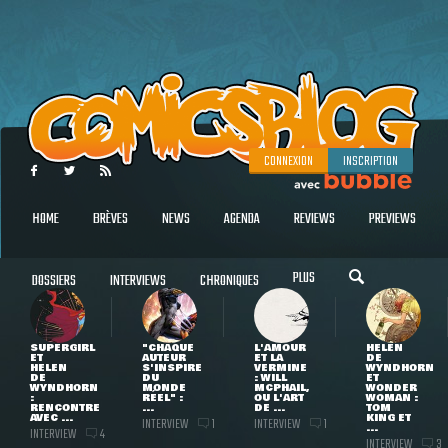
CONNEXION
INSCRIPTION
HOME
BRÈVES
NEWS
AGENDA
REVIEWS
PREVIEWS
PLUS
DOSSIERS
INTERVIEWS
CHRONIQUES
SUPERGIRL
"CHAQUE
L'AMOUR
HELEN
ET
AUTEUR
ET LA
DE
HELEN
S'INSPIRE
VERMINE
WYNDHORN
DE
DU
: WILL
ET
WYNDHORN
MONDE
MCPHAIL,
WONDER
:
RÉEL" :
OU L'ART
WOMAN :
RENCONTRE
...
DE ...
TOM
AVEC ...
KING ET
INTERVIEW
INTERVIEW
1
1
...
INTERVIEW
4
INTERVIEW
3