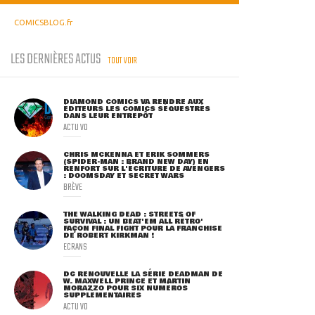
COMICSBLOG.fr
LES DERNIÈRES ACTUS
TOUT VOIR
DIAMOND COMICS VA RENDRE AUX
ÉDITEURS LES COMICS SÉQUESTRÉS
DANS LEUR ENTREPÔT
ACTU VO
CHRIS MCKENNA ET ERIK SOMMERS
(SPIDER-MAN : BRAND NEW DAY) EN
RENFORT SUR L'ÉCRITURE DE AVENGERS
: DOOMSDAY ET SECRET WARS
BRÈVE
THE WALKING DEAD : STREETS OF
SURVIVAL : UN BEAT'EM ALL RÉTRO'
FAÇON FINAL FIGHT POUR LA FRANCHISE
DE ROBERT KIRKMAN !
ECRANS
DC RENOUVELLE LA SÉRIE DEADMAN DE
W. MAXWELL PRINCE ET MARTIN
MORAZZO POUR SIX NUMÉROS
SUPPLÉMENTAIRES
ACTU VO