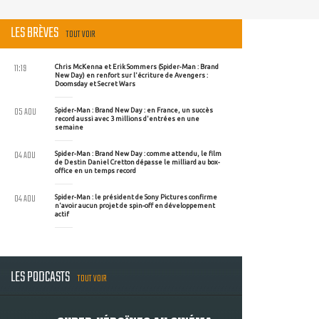
LES BRÈVES
TOUT VOIR
11:19
Chris McKenna et Erik Sommers (Spider-Man : Brand
New Day) en renfort sur l'écriture de Avengers :
Doomsday et Secret Wars
05 AOU
Spider-Man : Brand New Day : en France, un succès
record aussi avec 3 millions d'entrées en une
semaine
04 AOU
Spider-Man : Brand New Day : comme attendu, le film
de Destin Daniel Cretton dépasse le milliard au box-
office en un temps record
04 AOU
Spider-Man : le président de Sony Pictures confirme
n'avoir aucun projet de spin-off en développement
actif
LES PODCASTS
TOUT VOIR