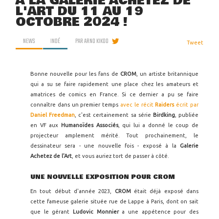
À LA GALERIE ACHETEZ DE
L'ART DU 11 AU 19
OCTOBRE 2024 !
NEWS
INDÉ
PAR
ARNO KIKOO
Tweet
Bonne nouvelle pour les fans de
CROM
, un artiste britannique
qui a su se faire rapidement une place chez les amateurs et
amatrices de comics en France. Si ce dernier a pu se faire
connaître dans un premier temps
avec le récit
Raiders
écrit par
Daniel Freedman
, c'est certainement sa série
Birdking
, publiée
en VF aux
Humanoïdes Associés
, qui lui a donné le coup de
projecteur amplement mérité. Tout prochainement, le
dessinateur sera - une nouvelle fois - exposé à la
Galerie
Achetez de l'Art
, et vous auriez tort de passer à côté.
UNE NOUVELLE EXPOSITION POUR CROM
En tout début d'année 2023,
CROM
était déjà exposé dans
cette fameuse galerie située rue de Lappe à Paris, dont on sait
que le gérant
Ludovic Monnier
a une appétence pour des