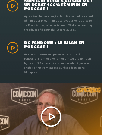
SUPER-HÉROÏNES AU CINÉMA :
UN DÉBAT 100% FÉMININ EN
PODCAST !
Après Wonder Woman, Captain Marvel, et le récent
film Birds of Prey, mais aussi avec la venue proche
de Black Widow, Wonder Woman 1984 et un casting
très diversifié pour The Eternals, les ...
DC FANDOME : LE BILAN EN
PODCAST !
Au cours du weekend passé se tenait le DC
Fandome, premier évènement intégralement en
ligne et 100% consacré aux univers de DC, avec un
angle définitivement axé sur les adaptations
filmiques ...