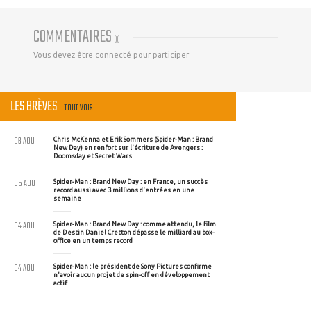
COMMENTAIRES
(
0
)
Vous devez être connecté pour participer
LES BRÈVES
TOUT VOIR
06 AOU
Chris McKenna et Erik Sommers (Spider-Man : Brand
New Day) en renfort sur l'écriture de Avengers :
Doomsday et Secret Wars
05 AOU
Spider-Man : Brand New Day : en France, un succès
record aussi avec 3 millions d'entrées en une
semaine
04 AOU
Spider-Man : Brand New Day : comme attendu, le film
de Destin Daniel Cretton dépasse le milliard au box-
office en un temps record
04 AOU
Spider-Man : le président de Sony Pictures confirme
n'avoir aucun projet de spin-off en développement
actif