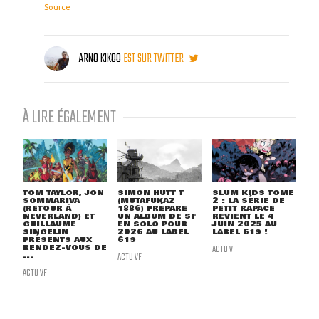
Source
ARNO KIKOO
EST SUR TWITTER
À LIRE ÉGALEMENT
TOM TAYLOR, JON
SIMON HUTT T
SLUM KIDS TOME
SOMMARIVA
(MUTAFUKAZ
2 : LA SÉRIE DE
(RETOUR À
1886) PRÉPARE
PETIT RAPACE
NEVERLAND) ET
UN ALBUM DE SF
REVIENT LE 4
GUILLAUME
EN SOLO POUR
JUIN 2025 AU
SINGELIN
2026 AU LABEL
LABEL 619 !
PRÉSENTS AUX
619
RENDEZ-VOUS DE
ACTU VF
...
ACTU VF
ACTU VF