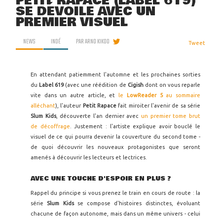
PETIT RAPACE (LABEL 619)
SE DÉVOILE AVEC UN
PREMIER VISUEL
NEWS
INDÉ
PAR
ARNO KIKOO
Tweet
En attendant patiemment l'automne et les prochaines sorties
du
Label 619
(avec une réédition de
Cigish
dont on vous reparle
vite dans un autre article, et
le
LowReader 5
au sommaire
alléchant
), l'auteur
Petit Rapace
fait miroiter l'avenir de sa série
Slum Kids
, découverte l'an dernier avec
un premier tome brut
de décoffrage
. Justement : l'artiste explique avoir bouclé le
visuel de ce qui pourra devenir la couverture du second tome -
de quoi découvrir les nouveaux protagonistes que seront
amenés à découvrir les lecteurs et lectrices.
AVEC UNE TOUCHE D'ESPOIR EN PLUS ?
Rappel du principe si vous prenez le train en cours de route : la
série
Slum Kids
se compose d'histoires distinctes, évoluant
chacune de façon autonome, mais dans un même univers - celui