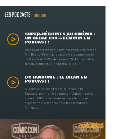
LES PODCASTS
TOUT VOIR
SUPER-HÉROÏNES AU CINÉMA :
UN DÉBAT 100% FÉMININ EN
PODCAST !
Après Wonder Woman, Captain Marvel, et le récent
film Birds of Prey, mais aussi avec la venue proche
de Black Widow, Wonder Woman 1984 et un casting
très diversifié pour The Eternals, les ...
DC FANDOME : LE BILAN EN
PODCAST !
Au cours du weekend passé se tenait le DC
Fandome, premier évènement intégralement en
ligne et 100% consacré aux univers de DC, avec un
angle définitivement axé sur les adaptations
filmiques ...