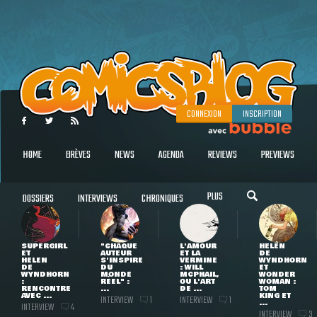
CONNEXION
INSCRIPTION
HOME
BRÈVES
NEWS
AGENDA
REVIEWS
PREVIEWS
PLUS
DOSSIERS
INTERVIEWS
CHRONIQUES
SUPERGIRL
"CHAQUE
L'AMOUR
HELEN
ET
AUTEUR
ET LA
DE
HELEN
S'INSPIRE
VERMINE
WYNDHORN
DE
DU
: WILL
ET
WYNDHORN
MONDE
MCPHAIL,
WONDER
:
RÉEL" :
OU L'ART
WOMAN :
RENCONTRE
...
DE ...
TOM
AVEC ...
KING ET
INTERVIEW
INTERVIEW
1
1
...
INTERVIEW
4
INTERVIEW
3