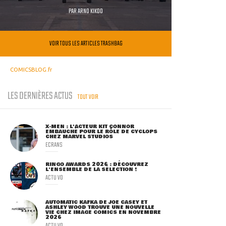
PAR
ARNO KIKOO
VOIR TOUS LES ARTICLES TRASHBAG
COMICSBLOG.fr
LES DERNIÈRES ACTUS
TOUT VOIR
X-MEN : L'ACTEUR KIT CONNOR
EMBAUCHÉ POUR LE RÔLE DE CYCLOPS
CHEZ MARVEL STUDIOS
ECRANS
RINGO AWARDS 2026 : DÉCOUVREZ
L'ENSEMBLE DE LA SÉLECTION !
ACTU VO
AUTOMATIC KAFKA DE JOE CASEY ET
ASHLEY WOOD TROUVE UNE NOUVELLE
VIE CHEZ IMAGE COMICS EN NOVEMBRE
2026
ACTU VO