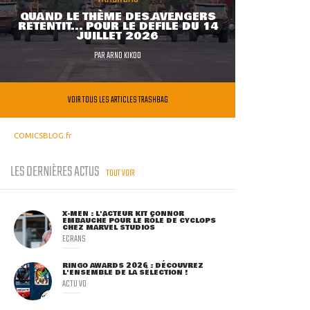
QUAND LE THÈME DES AVENGERS
RETENTIT... POUR LE DÉFILÉ DU 14
JUILLET 2026
PAR
ARNO KIKOO
VOIR TOUS LES ARTICLES TRASHBAG
COMICSBLOG.fr
LES DERNIÈRES ACTUS
TOUT VOIR
X-MEN : L'ACTEUR KIT CONNOR
EMBAUCHÉ POUR LE RÔLE DE CYCLOPS
CHEZ MARVEL STUDIOS
ECRANS
RINGO AWARDS 2026 : DÉCOUVREZ
L'ENSEMBLE DE LA SÉLECTION !
ACTU VO