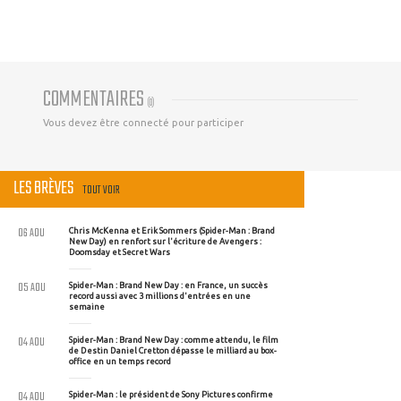
COMMENTAIRES
(
0
)
Vous devez être connecté pour participer
LES BRÈVES
TOUT VOIR
06 AOU
Chris McKenna et Erik Sommers (Spider-Man : Brand
New Day) en renfort sur l'écriture de Avengers :
Doomsday et Secret Wars
05 AOU
Spider-Man : Brand New Day : en France, un succès
record aussi avec 3 millions d'entrées en une
semaine
04 AOU
Spider-Man : Brand New Day : comme attendu, le film
de Destin Daniel Cretton dépasse le milliard au box-
office en un temps record
04 AOU
Spider-Man : le président de Sony Pictures confirme