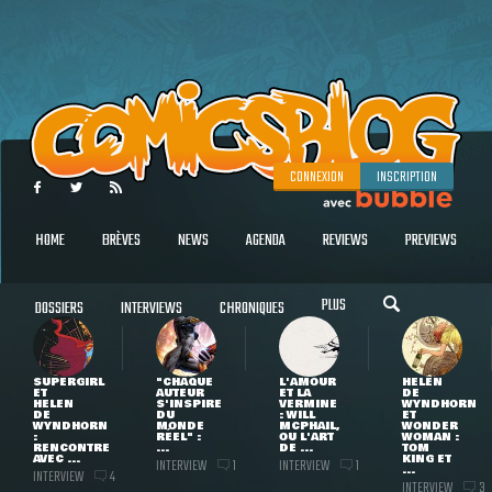
CONNEXION
INSCRIPTION
HOME
BRÈVES
NEWS
AGENDA
REVIEWS
PREVIEWS
PLUS
DOSSIERS
INTERVIEWS
CHRONIQUES
SUPERGIRL
"CHAQUE
L'AMOUR
HELEN
ET
AUTEUR
ET LA
DE
HELEN
S'INSPIRE
VERMINE
WYNDHORN
DE
DU
: WILL
ET
WYNDHORN
MONDE
MCPHAIL,
WONDER
:
RÉEL" :
OU L'ART
WOMAN :
RENCONTRE
...
DE ...
TOM
AVEC ...
KING ET
INTERVIEW
INTERVIEW
1
1
...
INTERVIEW
4
INTERVIEW
3