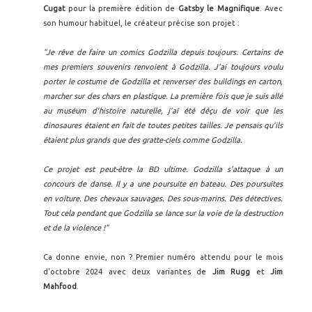
Cugat
pour la première édition de
Gatsby le Magnifique
. Avec
son humour habituel, le créateur précise son projet :
"Je rêve de faire un comics Godzilla depuis toujours. Certains de
mes premiers souvenirs renvoient à Godzilla. J'ai toujours voulu
porter le costume de Godzilla et renverser des buildings en carton,
marcher sur des chars en plastique. La première fois que je suis allé
au muséum d’histoire naturelle, j’ai été déçu de voir que les
dinosaures étaient en fait de toutes petites tailles. Je pensais qu’ils
étaient plus grands que des gratte-ciels comme Godzilla.
Ce projet est peut-être la BD ultime. Godzilla s'attaque à un
concours de danse. Il y a une poursuite en bateau. Des poursuites
en voiture. Des chevaux sauvages. Des sous-marins. Des détectives.
Tout cela pendant que Godzilla se lance sur la voie de la destruction
et de la violence !"
Ca donne envie, non ? Premier numéro attendu pour le mois
d'octobre 2024 avec deux variantes de
Jim Rugg
et
Jim
Mahfood
.