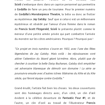
Scioli
s'embarque donc dans un caprice personnel qui permettra
à
Godzilla
de faire un peu de tourisme. Pour le premier numéro
de
Godzilla's Monsterpiece Theatre
, la bête va donc se frotter
au mystérieux
Jay Gatsby
. Sauf que si celui-ci est un millionnaire
mystérieux et obsédé par l'amour d'une femme dans le roman
de
Francis Scott Fitzgerald
,
Scioli
le présente plutôt comme le
meneur d'une petite armée privée qui part combattre l'arrivée
du monstre sur les côtes américaines. Pourquoi ? Pourquoi pas !
"Ce projet en trois numéros s'ouvre en 1922, avec l’une des fêtes
légendaires de Jay Gatsby. Mais voilà : les réjouissances vont
attirer l’attention du lézard géant lui-même. Alors, plutôt que de
chercher à courtiser la belle Daisy Buchanan, Gatsby doit empêcher
cet adversaire titanesque de démolir son domaine ! La série se
poursuivra ensuite avec d'autres icônes littéraires du XIXe et du XXe
siècle, qui feront équipe contre Godzilla."
Grand érudit, l'artiste fait bien les choses : les deux couvertures
sont des hommages directs avec, d'un côté, un clin d'œil
évident à la célèbre devanture de
Fantastic Four #1
, et de
l'autre, un clin d'oeil au travail de l'illustrateur
Francis