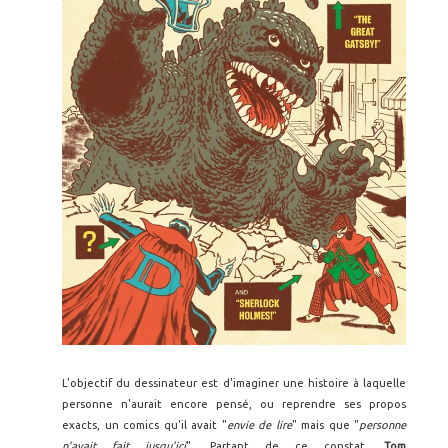
L'objectif du dessinateur est d'imaginer une histoire à laquelle
personne n'aurait encore pensé, ou reprendre ses propos
exacts, un comics qu'il avait "
envie de lire
" mais que "
personne
n'avait fait jusqu'ici
". Partant de ce constat,
Tom