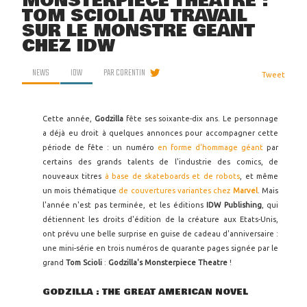
MONSTERPIECE THEATRE :
TOM SCIOLI AU TRAVAIL
SUR LE MONSTRE GÉANT
CHEZ IDW
NEWS
IDW
PAR
CORENTIN
Tweet
Cette année,
Godzilla
fête ses soixante-dix ans. Le personnage
a déjà eu droit à quelques annonces pour accompagner cette
période de fête : un numéro
en forme d'hommage géant
par
certains des grands talents de l'industrie des comics, de
nouveaux titres
à base de skateboards
et de robots
, et même
un mois thématique
de couvertures variantes chez
Marvel
. Mais
l'année n'est pas terminée, et les éditions
IDW Publishing
, qui
détiennent les droits d'édition de la créature aux Etats-Unis,
ont prévu une belle surprise en guise de cadeau d'anniversaire :
une mini-série en trois numéros de quarante pages signée par le
grand
Tom Scioli
:
Godzilla's Monsterpiece Theatre
!
GODZILLA : THE GREAT AMERICAN NOVEL