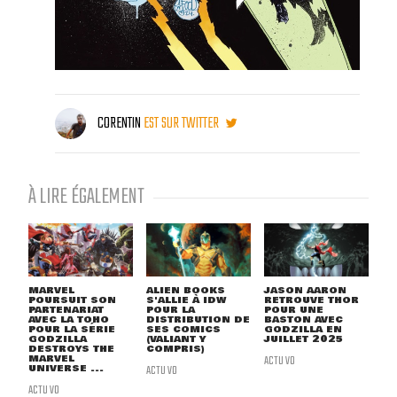
CORENTIN
EST SUR TWITTER
À LIRE ÉGALEMENT
MARVEL
ALIEN BOOKS
JASON AARON
POURSUIT SON
S'ALLIE À IDW
RETROUVE THOR
PARTENARIAT
POUR LA
POUR UNE
AVEC LA TOHO
DISTRIBUTION DE
BASTON AVEC
POUR LA SÉRIE
SES COMICS
GODZILLA EN
GODZILLA
(VALIANT Y
JUILLET 2025
DESTROYS THE
COMPRIS)
MARVEL
ACTU VO
UNIVERSE ...
ACTU VO
ACTU VO