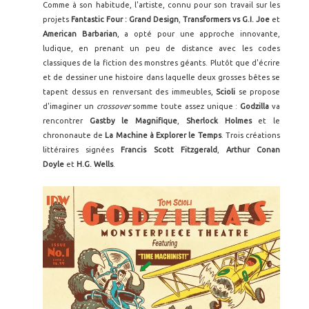
Comme à son habitude, l'artiste, connu pour son travail sur les
projets
Fantastic Four : Grand Design
,
Transformers vs G.I. Joe
et
American Barbarian
, a opté pour une approche innovante,
ludique, en prenant un peu de distance avec les codes
classiques de la fiction des monstres géants. Plutôt que d'écrire
et de dessiner une histoire dans laquelle deux grosses bêtes se
tapent dessus en renversant des immeubles,
Scioli
se propose
d'imaginer un
crossover
somme toute assez unique :
Godzilla
va
rencontrer
Gastby le Magnifique
,
Sherlock Holmes
et le
chrononaute de
La Machine à Explorer le Temps
. Trois créations
littéraires signées
Francis Scott Fitzgerald
,
Arthur Conan
Doyle
et
H.G. Wells
.