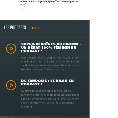
n'avoir aucun projet de spin-off en développement
actif
LES PODCASTS
TOUT VOIR
SUPER-HÉROÏNES AU CINÉMA :
UN DÉBAT 100% FÉMININ EN
PODCAST !
Après Wonder Woman, Captain Marvel, et le récent
film Birds of Prey, mais aussi avec la venue proche
de Black Widow, Wonder Woman 1984 et un casting
très diversifié pour The Eternals, les ...
DC FANDOME : LE BILAN EN
PODCAST !
Au cours du weekend passé se tenait le DC
Fandome, premier évènement intégralement en
ligne et 100% consacré aux univers de DC, avec un
angle définitivement axé sur les adaptations
filmiques ...