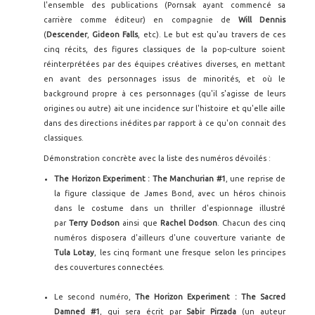
l'ensemble des publications (Pornsak ayant commencé sa
carrière comme éditeur) en compagnie de
Will Dennis
(
Descender
,
Gideon Falls
, etc). Le but est qu'au travers de ces
cinq récits, des figures classiques de la pop-culture soient
réinterprétées par des équipes créatives diverses, en mettant
en avant des personnages issus de minorités, et où le
background propre à ces personnages (qu'il s'agisse de leurs
origines ou autre) ait une incidence sur l'histoire et qu'elle aille
dans des directions inédites par rapport à ce qu'on connait des
classiques.
Démonstration concrète avec la liste des numéros dévoilés :
The Horizon Experiment : The Manchurian #1
, une reprise de
la figure classique de James Bond, avec un héros chinois
dans le costume dans un thriller d'espionnage illustré
par
Terry Dodson
ainsi que
Rachel Dodson
. Chacun des cinq
numéros disposera d'ailleurs d'une couverture variante de
Tula Lotay
, les cinq formant une fresque selon les principes
des couvertures connectées.
Le second numéro,
The Horizon Experiment : The Sacred
Damned #1
, qui sera écrit par
Sabir Pirzada
(un auteur