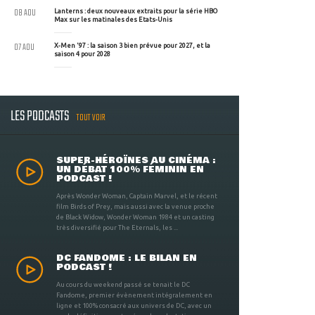
08 AOU
Lanterns : deux nouveaux extraits pour la série HBO
Max sur les matinales des Etats-Unis
07 AOU
X-Men '97 : la saison 3 bien prévue pour 2027, et la
saison 4 pour 2028
LES PODCASTS
TOUT VOIR
SUPER-HÉROÏNES AU CINÉMA :
UN DÉBAT 100% FÉMININ EN
PODCAST !
Après Wonder Woman, Captain Marvel, et le récent
film Birds of Prey, mais aussi avec la venue proche
de Black Widow, Wonder Woman 1984 et un casting
très diversifié pour The Eternals, les ...
DC FANDOME : LE BILAN EN
PODCAST !
Au cours du weekend passé se tenait le DC
Fandome, premier évènement intégralement en
ligne et 100% consacré aux univers de DC, avec un