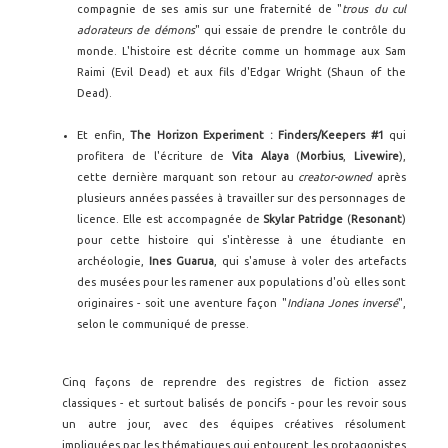
compagnie de ses amis sur une fraternité de "
trous du cul
adorateurs de démons
" qui essaie de prendre le contrôle du
monde. L'histoire est décrite comme un hommage aux Sam
Raimi (Evil Dead) et aux fils d'Edgar Wright (Shaun of the
Dead).
Et enfin,
The Horizon Experiment : Finders/Keepers #1
qui
profitera de l'écriture de
Vita Alaya
(
Morbius
,
Livewire
),
cette dernière marquant son retour au
creator-owned
après
plusieurs années passées à travailler sur des personnages de
licence. Elle est accompagnée de
Skylar Patridge
(
Resonant
)
pour cette histoire qui s'intèresse à une étudiante en
archéologie,
Ines Guarua
, qui s'amuse à voler des artefacts
des musées pour les ramener aux populations d'où elles sont
originaires - soit une aventure façon "
Indiana Jones inversé
",
selon le communiqué de presse.
Cinq façons de reprendre des registres de fiction assez
classiques - et surtout balisés de poncifs - pour les revoir sous
un autre jour, avec des équipes créatives résolument
impliquées par les thématiques qui entourent les protagonistes