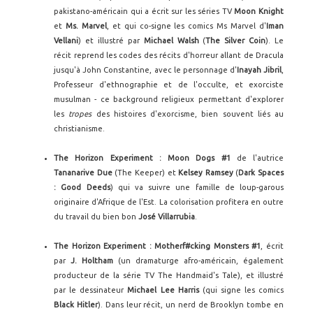
pakistano-américain qui a écrit sur les séries TV
Moon Knight
et
Ms. Marvel
, et qui co-signe les comics Ms Marvel d'
Iman
Vellani
) et illustré par
Michael Walsh
(
The Silver Coin
). Le
récit reprend les codes des récits d'horreur allant de Dracula
jusqu'à John Constantine, avec le personnage d'
Inayah Jibril
,
Professeur d'ethnographie et de l'occulte, et exorciste
musulman - ce background religieux permettant d'explorer
les
tropes
des histoires d'exorcisme, bien souvent liés au
christianisme.
The Horizon Experiment : Moon Dogs #1
de l'autrice
Tananarive Due
(The Keeper) et
Kelsey Ramsey
(
Dark Spaces
: Good Deeds
) qui va suivre une famille de loup-garous
originaire d'Afrique de l'Est. La colorisation profitera en outre
du travail du bien bon
José Villarrubia
.
The Horizon Experiment : Motherf#cking Monsters #1
, écrit
par
J. Holtham
(un dramaturge afro-américain, également
producteur de la série TV The Handmaid's Tale), et illustré
par le dessinateur
Michael Lee Harris
(qui signe les comics
Black Hitler
). Dans leur récit, un nerd de Brooklyn tombe en