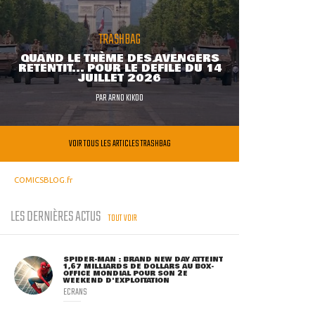
TRASHBAG
QUAND LE THÈME DES AVENGERS
RETENTIT... POUR LE DÉFILÉ DU 14
JUILLET 2026
PAR
ARNO KIKOO
VOIR TOUS LES ARTICLES TRASHBAG
COMICSBLOG.fr
LES DERNIÈRES ACTUS
TOUT VOIR
SPIDER-MAN : BRAND NEW DAY ATTEINT
1,67 MILLIARDS DE DOLLARS AU BOX-
OFFICE MONDIAL POUR SON 2E
WEEKEND D'EXPLOITATION
ECRANS