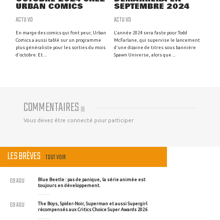
URBAN COMICS
SEPTEMBRE 2024
ACTU VO
ACTU VO
En marge des comics qui font peur, Urban
L'année 2024 sera faste pour Todd
Comics a aussi tablé sur un programme
McFarlane, qui supervise le lancement
plus généraliste pour les sorties du mois
d'une dizaine de titres sous bannière
d'octobre. Et ...
Spawn Universe, alors que ...
COMMENTAIRES
(
0
)
Vous devez être connecté pour participer
LES BRÈVES
TOUT VOIR
09 AOU
Blue Beetle : pas de panique, la série animée est
toujours en développement.
09 AOU
The Boys, Spider-Noir, Superman et aussi Supergirl
récompensés aux Critics Choice Super Awards 2026