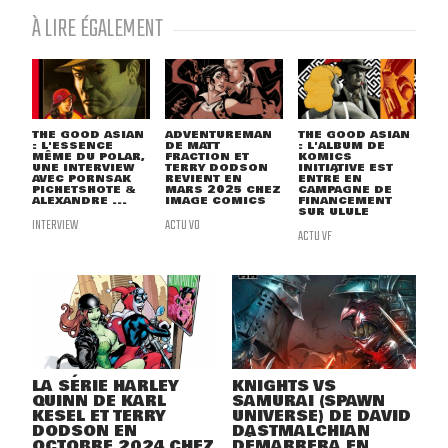
À LIRE ÉGALEMENT
THE GOOD ASIAN
ADVENTUREMAN
THE GOOD ASIAN
: L'ESSENCE
DE MATT
: L'ALBUM DE
MÊME DU POLAR,
FRACTION ET
KOMICS
UNE INTERVIEW
TERRY DODSON
INITIATIVE EST
AVEC PORNSAK
REVIENT EN
ENTRÉ EN
PICHETSHOTE &
MARS 2025 CHEZ
CAMPAGNE DE
ALEXANDRE ...
IMAGE COMICS
FINANCEMENT
SUR ULULE
INTERVIEW
ACTU VO
ACTU VF
LA SÉRIE HARLEY
KNIGHTS VS
QUINN DE KARL
SAMURAI (SPAWN
KESEL ET TERRY
UNIVERSE) DE DAVID
DODSON EN
DASTMALCHIAN
OCTOBRE 2024 CHEZ
DÉMARRERA EN