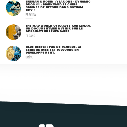
BATMAN & ROBIN : YEAR ONE - DYNAMIC
DUOS #1 : MARK WAID ET CHRIS
SAMNEE DE RETOUR DANS GOTHAM
CITY !
PREVIEW
THE MAD WORLD OF HARVEY KURTZMAN,
UN DOCUMENTAIRE À VENIR SUR LE
DESSINATEUR LÉGENDAIRE
ECRANS
BLUE BEETLE : PAS DE PANIQUE, LA
SÉRIE ANIMÉE EST TOUJOURS EN
DÉVELOPPEMENT.
BRÈVE