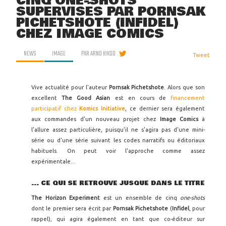
CINQ ONE-SHOTS
SUPERVISÉS PAR PORNSAK
PICHETSHOTE (INFIDEL)
CHEZ IMAGE COMICS
NEWS
IMAGE
PAR
ARNO KIKOO
Tweet
Vive actualité pour l'auteur
Pornsak Pichetshote
. Alors que son
excellent
The Good Asian
est en cours de
financement
participatif chez
Komics Initiative
, ce dernier sera également
aux commandes d'un nouveau projet chez
Image Comics
à
l'allure assez particulière, puisqu'il ne s'agira pas d'une mini-
série ou d'une série suivant les codes narratifs ou éditoriaux
habituels. On peut voir l'approche comme assez
expérimentale...
... CE QUI SE RETROUVE JUSQUE DANS LE TITRE
The Horizon Experiment
est un ensemble de cinq
one-shots
dont le premier sera écrit par
Pornsak Pichetshote
(
Infidel
, pour
rappel), qui agira également en tant que co-éditeur sur