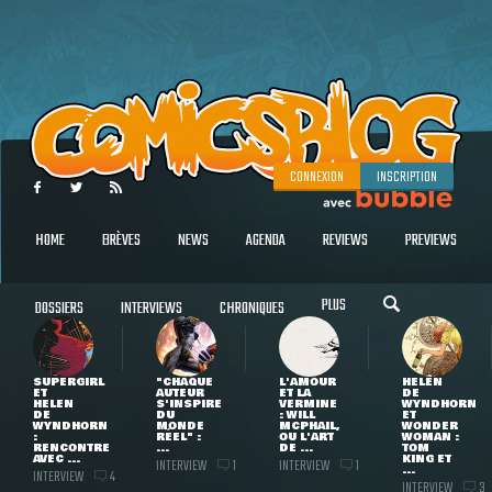
CONNEXION
INSCRIPTION
HOME
BRÈVES
NEWS
AGENDA
REVIEWS
PREVIEWS
PLUS
DOSSIERS
INTERVIEWS
CHRONIQUES
SUPERGIRL
"CHAQUE
L'AMOUR
HELEN
ET
AUTEUR
ET LA
DE
HELEN
S'INSPIRE
VERMINE
WYNDHORN
DE
DU
: WILL
ET
WYNDHORN
MONDE
MCPHAIL,
WONDER
:
RÉEL" :
OU L'ART
WOMAN :
RENCONTRE
...
DE ...
TOM
AVEC ...
KING ET
INTERVIEW
INTERVIEW
1
1
...
INTERVIEW
4
INTERVIEW
3