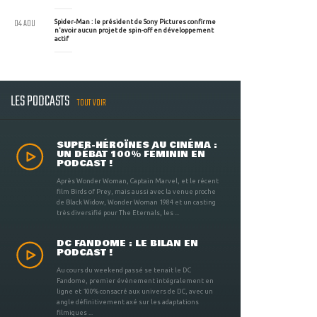
04 AOU
Spider-Man : le président de Sony Pictures confirme
n'avoir aucun projet de spin-off en développement
actif
LES PODCASTS
TOUT VOIR
SUPER-HÉROÏNES AU CINÉMA :
UN DÉBAT 100% FÉMININ EN
PODCAST !
Après Wonder Woman, Captain Marvel, et le récent
film Birds of Prey, mais aussi avec la venue proche
de Black Widow, Wonder Woman 1984 et un casting
très diversifié pour The Eternals, les ...
DC FANDOME : LE BILAN EN
PODCAST !
Au cours du weekend passé se tenait le DC
Fandome, premier évènement intégralement en
ligne et 100% consacré aux univers de DC, avec un
angle définitivement axé sur les adaptations
filmiques ...