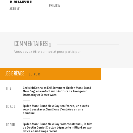
D'AILLEURS
PREVIEW
ACTU VF
COMMENTAIRES
(
0
)
Vous devez être connecté pour participer
LES BRÈVES
TOUT VOIR
11:19
Chris McKenna et Erik Sommers (Spider-Man : Brand
New Day) en renfort sur l'écriture de Avengers :
Doomsday et Secret Wars
05 AOU
Spider-Man : Brand New Day : en France, un succès
record aussi avec 3 millions d'entrées en une
semaine
04 AOU
Spider-Man : Brand New Day : comme attendu, le film
de Destin Daniel Cretton dépasse le milliard au box-
office en un temps record