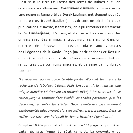
C'est sous le titre
Le Trésor des Terres de Ruines
que l'on
retrouvera en album aux
Aventuriers d'Ailleurs
la mini-série de
cinq numéros
Ruinworld
de
Derek Laufman
, initialement publiée
en 2018 chez
Boom! Studios
(qui avait tout un label dédié aux
publications jeunesse,
Boom Box
, on a pu retrouver notamment
le
hit
Lumberjanes
). L'auteur/artiste reste toujours dans des
univers avec des animaux antropomorphes, mais ici dans un
registre de
fantasy
qui devrait plaire aux amateurs
des
Légendes de la Garde
.
Pogo (
un petit cochon) et
Rex
(un
renard)
partent en quête de trésors dans un monde fait de
rencontres plus ou moins amicales, et parsemé de nombreux
dangers.
"
La légende raconte qu'un terrible pirate sillonnait les mers à la
recherche de fabuleux trésors. Mais lorsqu'il mit la main sur une
relique maudite lui donnant un pouvoir infini, il fut contraint de se
cacher jusqu'à sombrer dans l'oubli.Les années passèrent, puis les
décennies, et enfin les siècles...Deux aventuriers pas vraiment
expérimentés découvrirent alors un coffre... par pur hasard. Dans ce
coffre, une carte leur indiquait le chemin jusqu'au légendaire...
"
Comptez 18,90€ pour cet album épais de 144 pages et publié en
cartonné, sous forme de récit complet. La couverture de