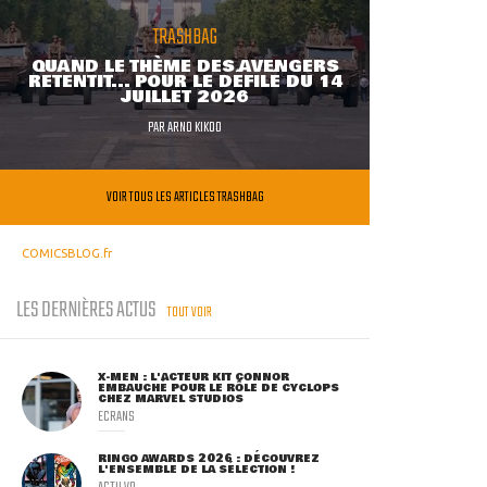
TRASHBAG
QUAND LE THÈME DES AVENGERS
RETENTIT... POUR LE DÉFILÉ DU 14
JUILLET 2026
PAR
ARNO KIKOO
VOIR TOUS LES ARTICLES TRASHBAG
COMICSBLOG.fr
LES DERNIÈRES ACTUS
TOUT VOIR
X-MEN : L'ACTEUR KIT CONNOR
EMBAUCHÉ POUR LE RÔLE DE CYCLOPS
CHEZ MARVEL STUDIOS
ECRANS
RINGO AWARDS 2026 : DÉCOUVREZ
L'ENSEMBLE DE LA SÉLECTION !
ACTU VO