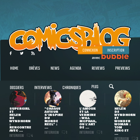
CONNEXION
INSCRIPTION
HOME
BRÈVES
NEWS
AGENDA
REVIEWS
PREVIEWS
PLUS
DOSSIERS
INTERVIEWS
CHRONIQUES
SUPERGIRL
"CHAQUE
L'AMOUR
HELEN
ET
AUTEUR
ET LA
DE
HELEN
S'INSPIRE
VERMINE
WYNDHORN
DE
DU
: WILL
ET
WYNDHORN
MONDE
MCPHAIL,
WONDER
:
RÉEL" :
OU L'ART
WOMAN :
RENCONTRE
...
DE ...
TOM
AVEC ...
KING ET
INTERVIEW
INTERVIEW
1
1
...
INTERVIEW
4
INTERVIEW
3