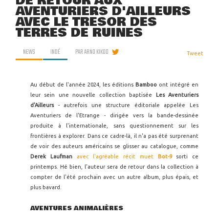
DE RETOUR AUX
AVENTURIERS D'AILLEURS
AVEC LE TRÉSOR DES
TERRES DE RUINES
NEWS
INDÉ
PAR
ARNO KIKOO
Tweet
Au début de l'année 2024, les éditions
Bamboo
ont intégré en
leur sein une nouvelle collection baptisée
Les Aventuriers
d'Ailleurs
- autrefois une structure éditoriale appelée Les
Aventuriers de l'Etrange - dirigée vers la bande-dessinée
produite à l'internationale, sans questionnement sur les
frontières à explorer. Dans ce cadre-là, il n'a pas été surprenant
de voir des auteurs américains se glisser au catalogue, comme
Derek Laufman
avec l'agréable récit muet
Bot-9
sorti ce
printemps. Hé bien, l'auteur sera de retour dans la collection à
compter de l'été prochain avec un autre album, plus épais, et
plus bavard.
AVENTURES ANIMALIÈRES