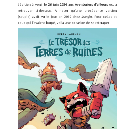
l'édition à venir le
26 juin 2024
aux
Aventuriers d'ailleurs
est à
retrouver ci-dessous. A noter qu'une précédente version
(souple) avait vu le jour en 2019 chez
Jungle
. Pour celles et
ceux qui l'avaient loupé, voilà une occasion de se rattraper.