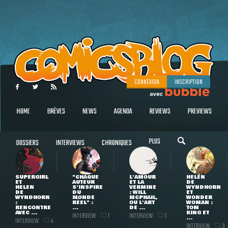
CONNEXION
INSCRIPTION
HOME
BRÈVES
NEWS
AGENDA
REVIEWS
PREVIEWS
PLUS
DOSSIERS
INTERVIEWS
CHRONIQUES
SUPERGIRL
"CHAQUE
L'AMOUR
HELEN
ET
AUTEUR
ET LA
DE
HELEN
S'INSPIRE
VERMINE
WYNDHORN
DE
DU
: WILL
ET
WYNDHORN
MONDE
MCPHAIL,
WONDER
:
RÉEL" :
OU L'ART
WOMAN :
RENCONTRE
...
DE ...
TOM
AVEC ...
KING ET
INTERVIEW
INTERVIEW
1
1
...
INTERVIEW
4
INTERVIEW
3