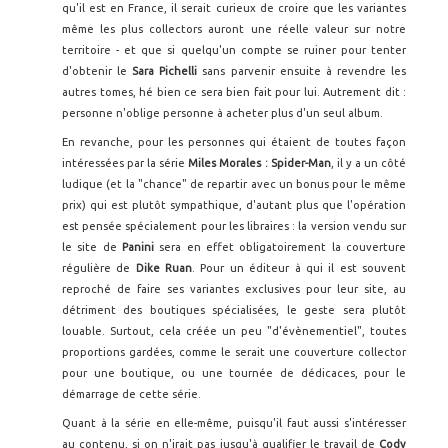
qu'il est en France, il serait curieux de croire que les variantes
même les plus collectors auront une réelle valeur sur notre
territoire - et que si quelqu'un compte se ruiner pour tenter
d'obtenir le
Sara Pichelli
sans parvenir ensuite à revendre les
autres tomes, hé bien ce sera bien fait pour lui. Autrement dit :
personne n'oblige personne à acheter plus d'un seul album.
En revanche, pour les personnes qui étaient de toutes façon
intéressées par la série
Miles Morales : Spider-Man
, il y a un côté
ludique (et la "chance" de repartir avec un bonus pour le même
prix) qui est plutôt sympathique, d'autant plus que l'opération
est pensée spécialement pour les libraires : la version vendu sur
le site de
Panini
sera en effet obligatoirement la couverture
régulière de
Dike Ruan
. Pour un éditeur à qui il est souvent
reproché de faire ses variantes exclusives pour leur site, au
détriment des boutiques spécialisées, le geste sera plutôt
louable. Surtout, cela créée un peu "d'évènementiel", toutes
proportions gardées, comme le serait une couverture collector
pour une boutique, ou une tournée de dédicaces, pour le
démarrage de cette série.
Quant à la série en elle-même, puisqu'il faut aussi s'intéresser
au contenu, si on n'irait pas jusqu'à qualifier le travail de
Cody