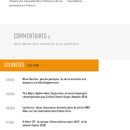
faisait une nouvelle fois l'honneur de sa
chez Panini ...
présence en France ...
COMMENTAIRES
(
0
)
Vous devez être connecté pour participer
LES BRÈVES
TOUT VOIR
09 AOU
Blue Beetle : pas de panique, la série animée est
toujours en développement.
09 AOU
The Boys, Spider-Noir, Superman et aussi Supergirl
récompensés aux Critics Choice Super Awards 2026
08 AOU
Lanterns : deux nouveaux extraits pour la série HBO
Max sur les matinales des Etats-Unis
07 AOU
X-Men '97 : la saison 3 bien prévue pour 2027, et la
saison 4 pour 2028