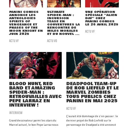
PANINI COMICS
ULTIMATE
UNE OPÉRATION
ANNONCE LES
SPIDER-MAN :
SPÉCIALE ''ALIEN
ANTHOLOGIES
INCURSION
DAY'' CHEZ
SPIRITS OF
TEASE EN
PANINI COMICS
VENGEANCE ET
COUVERTURES LA
LE 26 AVRIL 2025
PHASES OF THE
RENCONTRE DE
MOON KNIGHT EN
MILES MORALES
ACTU VF
JUIN 2025
ET DU NOUVEL ...
ACTU VF
ACTU VO
BLOOD HUNT, RED
DEADPOOL TEAM-UP
BAND ET AMAZING
DE ROB LIEFELD ET LE
SPIDER-MAN :
MARVEL ZOMBIES
RETROUVAILLES AVEC
TOUS PUBLICS CHEZ
PEPE LARRAZ EN
PANINI EN MAI 2025
INTERVIEW !
ACTU VF
INTERVIEW
Ç'aurait été dommage de s'en passer : le
Grand dessinateur parmi les stars du
dernier projet de Rob Liefeld sur le
Marvel actuel, le bon Pepe Larraz nous
personnage de Deadpool a été annoncé