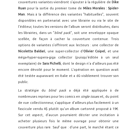
couvertures variantes viendront s'ajouter à la régulière de
Dike
Ruan
pour la sortie du premier tome de
Miles Morales : Spider-
Man
. Mais à la différence des variantes "habituelles", souvent
disponibles en partenariat avec une librairie ou via le site de
l'éditeur, toutes les versions de l'album seront distribuées, dans
les librairies, dans un "
blind pack
", soit une enveloppe opaque
scellée, de façon à cacher la couverture contenue. Trois
options de variantes s'offriront aux lecteurs : une collector de
Nicoletta Baldari
, une super-collector d'
Olivier Coipel
, et une
méga-hyper-supera-giga collector (puisqu'éditée à un seul
exemplaire) de
Sara Pichelli
, dont le design n'a d'ailleurs pas été
encore dévoilé pour le moment. L'opération en question avait
été testée auparavant en Italie et a dû visiblement trouver son
public.
La stratégie du
blind pack
a déjà été appliquée à de
nombreuses reprises pour les comics en
single issues
et, du point
de vue collectionneur, s'applique d'ailleurs plus facilement à un
fascicule vendu 4$ plutôt qu'un album cartonné proposé à 19€.
Sur cet aspect, d'aucun pourraient décrier une incitation à
acheter plusieurs fois le même ouvrage pour obtenir une
couverture plus rare. Sauf que : d'une part, le marché étant ce