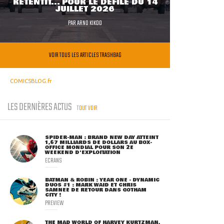
RETENTIT... POUR LE DÉFILÉ DU 14
JUILLET 2026
PAR
ARNO KIKOO
VOIR TOUS LES ARTICLES TRASHBAG
COMICSBLOG.fr
LES DERNIÈRES ACTUS
TOUT VOIR
SPIDER-MAN : BRAND NEW DAY ATTEINT
1,67 MILLIARDS DE DOLLARS AU BOX-
OFFICE MONDIAL POUR SON 2E
WEEKEND D'EXPLOITATION
ECRANS
BATMAN & ROBIN : YEAR ONE - DYNAMIC
DUOS #1 : MARK WAID ET CHRIS
SAMNEE DE RETOUR DANS GOTHAM
CITY !
PREVIEW
THE MAD WORLD OF HARVEY KURTZMAN,