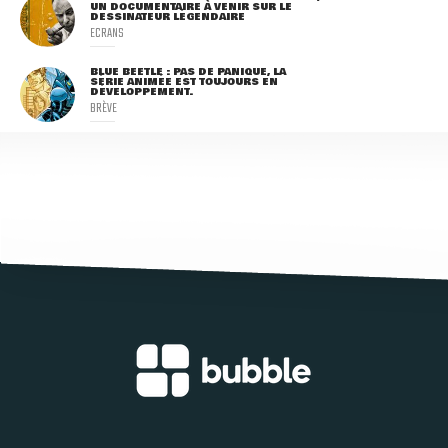
UN DOCUMENTAIRE À VENIR SUR LE
DESSINATEUR LÉGENDAIRE
ECRANS
BLUE BEETLE : PAS DE PANIQUE, LA
SÉRIE ANIMÉE EST TOUJOURS EN
DÉVELOPPEMENT.
BRÈVE