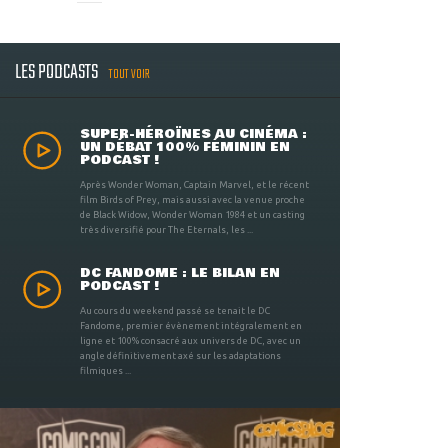
LES PODCASTS
TOUT VOIR
SUPER-HÉROÏNES AU CINÉMA :
UN DÉBAT 100% FÉMININ EN
PODCAST !
Après Wonder Woman, Captain Marvel, et le récent
film Birds of Prey, mais aussi avec la venue proche
de Black Widow, Wonder Woman 1984 et un casting
très diversifié pour The Eternals, les ...
DC FANDOME : LE BILAN EN
PODCAST !
Au cours du weekend passé se tenait le DC
Fandome, premier évènement intégralement en
ligne et 100% consacré aux univers de DC, avec un
angle définitivement axé sur les adaptations
filmiques ...