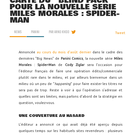
CARTE DU ''BLIND PACK''
POUR LA NOUVELLE SÉRIE
MILES MORALES : SPIDER-
MAN
NEWS
PANINI
PAR
ARNO KIKOO
Tweet
Annoncée
au cours du mois d'août dernier
dans le cadre des
dernières "Big News" de
Panini Comics
, la nouvelle série
Miles
Morales : Spider-Man
de
Cody Ziglar
sera l'occasion pour
l'éditeur français de faire une opération édito/commerciale
plutôt rare dans le milieu, et par ailleurs bienvenue dans un
milieu où un peu de "
happening
" pour faire exister les titres ne
sera pas de trop. Reste à voir à qui l'opération s'adresse et
quelles sont ses limites, mais parlons d'abord de la stratégie en
question, voulez-vous.
UNE COUVERTURE AU HASARD
L'éditeur a annoncé ce qui avait déjà été aperçu depuis
quelques temps sur les habituels sites revendeurs : plusieurs