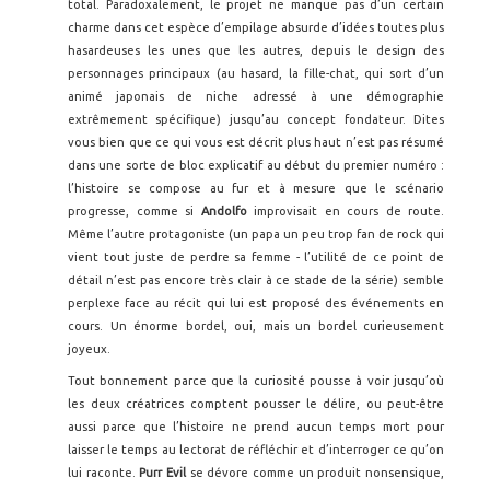
total. Paradoxalement, le projet ne manque pas d’un certain
charme dans cet espèce d’empilage absurde d’idées toutes plus
hasardeuses les unes que les autres, depuis le design des
personnages principaux (au hasard, la fille-chat, qui sort d’un
animé japonais de niche adressé à une démographie
extrêmement spécifique) jusqu’au concept fondateur. Dites
vous bien que ce qui vous est décrit plus haut n’est pas résumé
dans une sorte de bloc explicatif au début du premier numéro :
l’histoire se compose au fur et à mesure que le scénario
progresse, comme si
Andolfo
improvisait en cours de route.
Même l’autre protagoniste (un papa un peu trop fan de rock qui
vient tout juste de perdre sa femme - l’utilité de ce point de
détail n’est pas encore très clair à ce stade de la série) semble
perplexe face au récit qui lui est proposé des événements en
cours. Un énorme bordel, oui, mais un bordel curieusement
joyeux.
Tout bonnement parce que la curiosité pousse à voir jusqu’où
les deux créatrices comptent pousser le délire, ou peut-être
aussi parce que l’histoire ne prend aucun temps mort pour
laisser le temps au lectorat de réfléchir et d’interroger ce qu’on
lui raconte.
Purr Evil
se dévore comme un produit nonsensique,