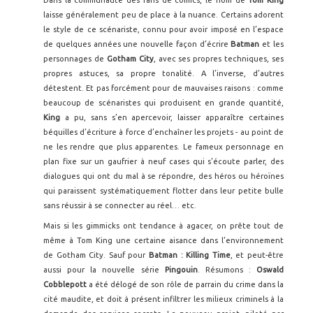
laisse généralement peu de place à la nuance. Certains adorent
le style de ce scénariste, connu pour avoir imposé en l’espace
de quelques années une nouvelle façon d’écrire
Batman
et les
personnages de
Gotham City
, avec ses propres techniques, ses
propres astuces, sa propre tonalité. A l’inverse, d’autres
détestent. Et pas forcément pour de mauvaises raisons : comme
beaucoup de scénaristes qui produisent en grande quantité,
King
a pu, sans s’en apercevoir, laisser apparaître certaines
béquilles d’écriture à force d’enchaîner les projets - au point de
ne les rendre que plus apparentes. Le fameux personnage en
plan fixe sur un gaufrier à neuf cases qui s’écoute parler, des
dialogues qui ont du mal à se répondre, des héros ou héroïnes
qui paraissent systématiquement flotter dans leur petite bulle
sans réussir à se connecter au réel… etc.
Mais si les gimmicks ont tendance à agacer, on prête tout de
même à Tom King une certaine aisance dans l’environnement
de Gotham City. Sauf pour
Batman : Killing Time
, et peut-être
aussi pour la nouvelle série
Pingouin
. Résumons :
Oswald
Cobblepott
a été délogé de son rôle de parrain du crime dans la
cité maudite, et doit à présent infiltrer les milieux criminels à la