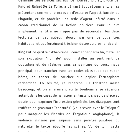
demande des services secrets. Le nouveau projet, piloté par
King
et
Rafael De La Torre
, a démarré tout récemment, en se
présentant comme une occasion d’explorer l’aspect humain du
Pingouin, et de produire une série d’agent infiltré dans le
canon traditionnel de la fiction policière. Pour le dire
simplement, le titre ne risque pas de réconcilier les deux
lectorats de cet auteur, alourdi par une panoplie très
habituelle, et pas forcément très bien dosée au premier abord.
King
fait ce qu’il fait d’habitude : commencer par la fin, mitrailler
son exposition “normale” pour installer un sentiment de
quotidien et de réalisme sans sa peinture du personnage
principal, pour trancher avec les codes classiques des super-
héros, et tenter de coucher sur papier l’atmosphère
recherchée. En résumé, ça tchatche. Ca tchatche même
beaucoup, et on a rarement vu le bonhomme se répandre
autant dans les cases de narration en laissant si peu de place au
dessin pour exprimer l’impression générale. Les dialogues sont
truffées de gros mots “censurés” (vous savez, avec le “#$@# !”
pour masquer les f-bombs de l’argotique anglophone), la
violence s’insère par surprise sans paraître justifiée ou
naturelle, le texte étouffe les scènes. Vu de loin, cette