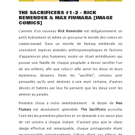
THE SACRIFICERS #1-2 - RICK
REMENDER & MAX FIUMARA [IMAGE
COMICS]
L'arrivée d'un nouveau
Rick Remender
est obligatoirement un
petit évènement et même un gros pour le monde des comics en
creator-owned
. Dans un monde de fantasy médiévale où
coexistent espèces animales anthropomorphiques et factions
d'apparences plus humaines, existe un rituel antédiluvien qui
pousse une famille de chaque peuplade à devoir sacrifier l'un
de ses enfants, afin que celui-ci aille servir les dieux et leurs
mystérieux desseins. Parmi les "sacrifiés", certains sont
persuadés qu'ils sont destinés à une mort certaine, d'autres
dévots et habités par leur foi pensent que les dieux vont les
amener au paradis.
Première chose à noter immédiatement : le dessin de
Max
Fiumara
est absolument splendide.
The Sacrificers
accroche
l'oeil des les premières planches et on demande à en savoir plus
de cet univers à chaque instant. D'autant plus que le
chara-
design
effectué est remarquable, chaque protagoniste étant
reconnaissable instantanément, l'allure allant par ailleurs de