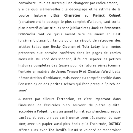
convaincre. Pour les autres qui ne changent pas radicalement, il
y a de quoi s'émerveiller : le découpage et le rythme de la
courte histoire d'
Elsa Charretier
et
Pierrick Colinet
(certainement le passage le plus complet d'ailleurs, tant sur le
plan narratif qu'artistique) sont jubilatoires ;
Jock
et
Francesco
Francavilla
font ce qu'ils savent faire de mieux et c'est
forcément plaisant ; tandis qu'on se réjouit de retrouver des
artistes telles que
Becky Cloonan
et
Tula Lotay
, bien moins
présentes que certains confrères dans les pages de comics
mensuels. Du côté des scénario, il faudra séparer les petites
histoires complètes des
teasers
pour de futures séries (comme
l'entrée en matière de
James Tynion IV
et
Christian Ward
, belle
démonstration d'ambiance, mais assez peu compréhensible dans
l'ensemble) et des petites scènes qui font presque "pitch de
série".
A noter par ailleurs l'attention, et c'est important dans
l'industrie de fascicules bien souvent de piètre qualité,
accordée à l'objet : dans un grand format aux planches presque
carrées, et avec un dos carré pensé pour l'épaisseur du
one-
shot
, avec un papier aussi plus épais qu'à l'habitude,
DSTRLY
affirme aussi avec
The Devil's Cut #1
sa volonté de moderniser