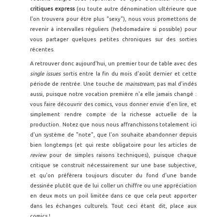
critiques express
(ou toute autre dénomination ultérieure que
l'on trouvera pour être plus "sexy"), nous vous promettons de
revenir à intervalles réguliers (hebdomadaire si possible) pour
vous partager quelques petites chroniques sur des sorties
récentes.
A retrouver donc aujourd'hui, un premier tour de table avec des
single issues
sortis entre la fin du mois d'août dernier et cette
période de rentrée. Une touche de
mainstream
, pas mal d'indés
aussi, puisque notre vocation première n'a elle jamais changé :
vous faire découvrir des comics, vous donner envie d'en lire, et
simplement rendre compte de la richesse actuelle de la
production. Notez que nous nous affranchissons totalement ici
d'un système de "note", que l'on souhaite abandonner depuis
bien longtemps (et qui reste obligatoire pour les articles de
review
pour de simples raisons techniques), puisque chaque
critique se construit nécessairement sur une base subjective,
et qu'on préfèrera toujours discuter du fond d'une bande
dessinée plutôt que de lui coller un chiffre ou une appréciation
en deux mots un poil limitée dans ce que cela peut apporter
dans les échanges culturels. Tout ceci étant dit, place aux
comics !