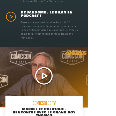
très diversifié pour The Eternals, les ...
DC FANDOME : LE BILAN EN
PODCAST !
Au cours du weekend passé se tenait le DC
Fandome, premier évènement intégralement en
ligne et 100% consacré aux univers de DC, avec un
angle définitivement axé sur les adaptations
filmiques ...
COMICSBLOG TV
MARVEL ET POLITIQUE :
RENCONTRE AVEC LE GRAND ROY
THOMAS