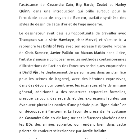
l’assistance de
Cassandra Cain
,
Big Barda
,
Zealot
et
Harley
Quinn
, dans une introduction qui brille surtout pour le
formidable coup de crayon de
Romero
, parfaite synthèse des
styles de dessin de l’âge d’or et de l’âge moderne.
Le dessinateur avait déjà eu l’opportunité de travailler avec
Thompson
sur la série
Hawkeye
, chez
Marvel
, et s’amuse ici à
reprendre les
Birds of Prey
avec son adresse habituelle. Proche
de
Chris Samnee
,
Javier Pullido
ou
Marcos Martin
dans l’idée,
l’artiste s’amuse à composer avec les méthodes contemporaines
d’illustrations de l’action (les fameuses techniques empruntées
à
David Aja
: le déplacement de personnages dans un plan fixe
pour les scènes de bagarre), avec des héroïnes expressives,
dans des décors qui jouent avec les éclairages et le dynamisme
général, additionné à des structures corporelles formelles,
presque cartoon, des regards et des expressions faciales qui
évoquent plutôt les comics d’une période plus “ligne claire” et
un découpage à l’ancienne. La façon de présenter le costume
de
Cassandra Cain
en dit long sur ces influences piochées dans
les BDs des années soixante, qui rendent bien dans cette
palette de couleurs sélectionnée par
Jordie Bellaire
.