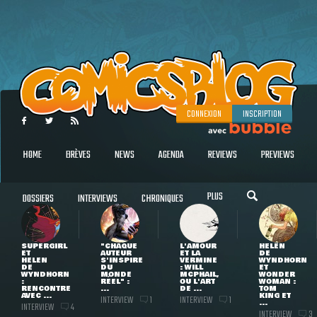
CONNEXION
INSCRIPTION
HOME
BRÈVES
NEWS
AGENDA
REVIEWS
PREVIEWS
PLUS
DOSSIERS
INTERVIEWS
CHRONIQUES
SUPERGIRL
"CHAQUE
L'AMOUR
HELEN
ET
AUTEUR
ET LA
DE
HELEN
S'INSPIRE
VERMINE
WYNDHORN
DE
DU
: WILL
ET
WYNDHORN
MONDE
MCPHAIL,
WONDER
:
RÉEL" :
OU L'ART
WOMAN :
RENCONTRE
...
DE ...
TOM
AVEC ...
KING ET
INTERVIEW
INTERVIEW
1
1
...
INTERVIEW
4
INTERVIEW
3