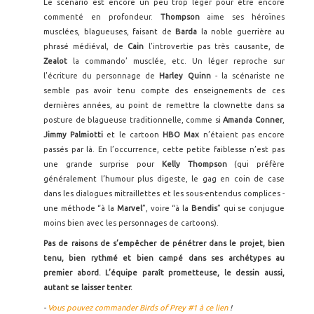
Le scénario est encore un peu trop léger pour être encore
commenté en profondeur.
Thompson
aime ses héroïnes
musclées, blagueuses, faisant de
Barda
la noble guerrière au
phrasé médiéval, de
Cain
l’introvertie pas très causante, de
Zealot
la commando’ musclée, etc. Un léger reproche sur
l’écriture du personnage de
Harley
Quinn
- la scénariste ne
semble pas avoir tenu compte des enseignements de ces
dernières années, au point de remettre la clownette dans sa
posture de blagueuse traditionnelle, comme si
Amanda
Conner
,
Jimmy
Palmiotti
et le cartoon
HBO Max
n’étaient pas encore
passés par là. En l’occurrence, cette petite faiblesse n’est pas
une grande surprise pour
Kelly Thompson
(qui préfère
généralement l’humour plus digeste, le gag en coin de case
dans les dialogues mitraillettes et les sous-entendus complices -
une méthode “à la
Marvel
”, voire “à la
Bendis
” qui se conjugue
moins bien avec les personnages de cartoons).
Pas de raisons de s’empêcher de pénétrer dans le projet, bien
tenu, bien rythmé et bien campé dans ses archétypes au
premier abord. L’équipe paraît prometteuse, le dessin aussi,
autant se laisser tenter.
-
Vous pouvez commander Birds of Prey #1 à ce lien
!