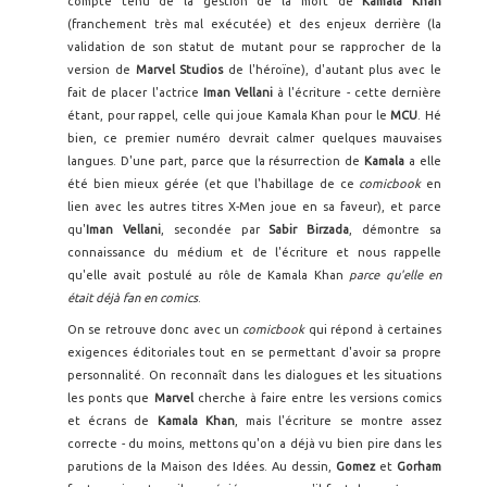
compte tenu de la gestion de la mort de
Kamala Khan
(franchement très mal exécutée) et des enjeux derrière (la
validation de son statut de mutant pour se rapprocher de la
version de
Marvel Studios
de l'héroïne), d'autant plus avec le
fait de placer l'actrice
Iman Vellani
à l'écriture - cette dernière
étant, pour rappel, celle qui joue Kamala Khan pour le
MCU
. Hé
bien, ce premier numéro devrait calmer quelques mauvaises
langues. D'une part, parce que la résurrection de
Kamala
a elle
été bien mieux gérée (et que l'habillage de ce
comicbook
en
lien avec les autres titres X-Men joue en sa faveur), et parce
qu'
Iman Vellani
, secondée par
Sabir Birzada
, démontre sa
connaissance du médium et de l'écriture et nous rappelle
qu'elle avait postulé au rôle de Kamala Khan
parce qu'elle en
était déjà fan en comics
.
On se retrouve donc avec un
comicbook
qui répond à certaines
exigences éditoriales tout en se permettant d'avoir sa propre
personnalité. On reconnaît dans les dialogues et les situations
les ponts que
Marvel
cherche à faire entre les versions comics
et écrans de
Kamala Khan
, mais l'écriture se montre assez
correcte - du moins, mettons qu'on a déjà vu bien pire dans les
parutions de la Maison des Idées. Au dessin,
Gomez
et
Gorham