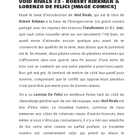
VOID RIVALS #3 - ROBERT KIRKMAN &
LORENZO DE FELICI [IMAGE COMICS]
Passé le twist d'introduction de
Void Rivals
, qui est le titre de
Robert Kirkman
à la base de l'Energon-verse (ce grand univers
partagé avec les reprises des licences
Transformers
et
G.I. Joe
),
que vaut cette nouvelle série sur son lancement ? Hé bien, on
aurait envie d'attendre encore quelque peu avant de se
convaincre des qualités de la série, mais disons que le potentiel
est là. En résumé, deux pilotes venus de planètes ennemies qui
s'affrontent dans une guerre sans fin autour d'une sorte de
trou noir se crashent sur une autre planète
a priori
inoccupée.
Bon gré mal gré, ils tentent de mettre de côté leur passif pour
survivre, comprenant que le conflit qui oppose leurs planètes
n'est peut-être pas mené pour de bonnes raisons.
On a vu
Lorenzo De Felici
en meilleure forme tant du côté du
chara-design
général que de son découpage, mais
Void Rivals
est
loin d'être vilain. Le troisième numéro, continue de nous
emmener aux côtés de créatures issues d'autres licences, mais
même si vous n'êtes pas connaisseurs, il n'y a rien qui empêche
de lire cette série comme un parfait profane. Le troisième
numéro est certainement celui qui prend au mieux le