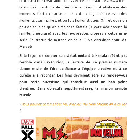
font aussi un travail apprécié, avec ce qu'il faut de
posing
pour
le nouveau costume de l'héroïne, et pour contrebalancer des
moments d'action qui se succèdent de façon fluide avec des
moments plus intimes, et parfois humoristiques. On retrouve un
peu de tout ce qu'on aime chez
Kamala
(le côté adolescent, la
famille, l'héroïsme) avec les nouveautés propres à cette mini-
série (le statut de mutant et ce qu'il va entraîner pour
Ms.
Marvel
).
Si la façon de donner son statut mutant à Kamala n'était pas
terrible dans l'exécution, la lecture de ce premier numéro
donne envie de faire confiance à l'équipe créative et à ce
qu'elle a à raconter. Les fans devraient être au rendez-vous
pour cette ouverture qui constitue aussi un bon point
d'entrée. Sans objectifs supplémentaires, la mission semble
réussie.
-
Vous pouvez commander Ms. Marvel: The New Mutant #1 à ce lien
!