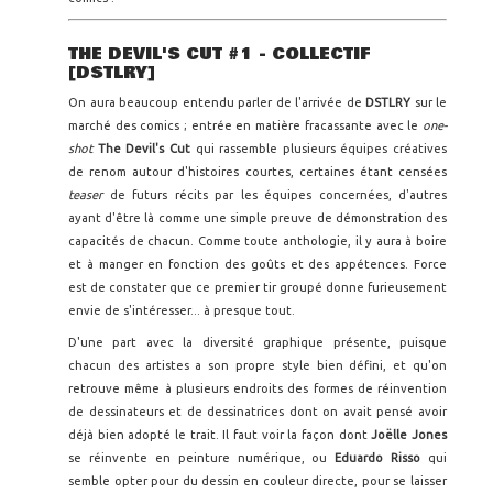
THE DEVIL'S CUT #1 - COLLECTIF
[DSTLRY]
On aura beaucoup entendu parler de l'arrivée de
DSTLRY
sur le
marché des comics ; entrée en matière fracassante avec le
one-
shot
The Devil's Cut
qui rassemble plusieurs équipes créatives
de renom autour d'histoires courtes, certaines étant censées
teaser
de futurs récits par les équipes concernées, d'autres
ayant d'être là comme une simple preuve de démonstration des
capacités de chacun. Comme toute anthologie, il y aura à boire
et à manger en fonction des goûts et des appétences. Force
est de constater que ce premier tir groupé donne furieusement
envie de s'intéresser... à presque tout.
D'une part avec la diversité graphique présente, puisque
chacun des artistes a son propre style bien défini, et qu'on
retrouve même à plusieurs endroits des formes de réinvention
de dessinateurs et de dessinatrices dont on avait pensé avoir
déjà bien adopté le trait. Il faut voir la façon dont
Joëlle Jones
se réinvente en peinture numérique, ou
Eduardo Risso
qui
semble opter pour du dessin en couleur directe, pour se laisser