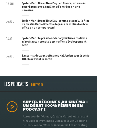
05 AOU
Spider-Man : Brand New Day : en France, un succès
record aussi avec 3 millions d'entrées en une
semaine
04 AOU
Spider-Man : Brand New Day : comme attendu, le film
de Destin Daniel Cretton dépasse le milliard au box-
office en un temps record
04 AOU
Spider-Man : le président de Sony Pictures confirme
n'avoir aucun projet de spin-off en développement
actif
04 AOU
Lanterns : deux extraits avec Hal Jordan pour la série
HBO Max avant la sortie
LES PODCASTS
TOUT VOIR
SUPER-HÉROÏNES AU CINÉMA :
UN DÉBAT 100% FÉMININ EN
PODCAST !
Après Wonder Woman, Captain Marvel, et le récent
film Birds of Prey, mais aussi avec la venue proche
de Black Widow, Wonder Woman 1984 et un casting