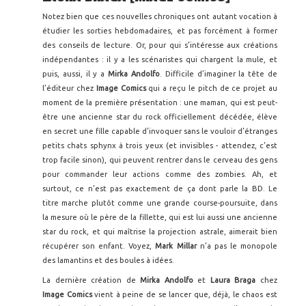
Notez bien que ces nouvelles chroniques ont autant vocation à
étudier les sorties hebdomadaires, et pas forcément à former
des conseils de lecture. Or, pour qui s’intéresse aux créations
indépendantes : il y a les scénaristes qui chargent la mule, et
puis, aussi, il y a
Mirka Andolfo
. Difficile d’imaginer la tête de
l’éditeur chez
Image Comics
qui a reçu le pitch de ce projet au
moment de la première présentation : une maman, qui est peut-
être une ancienne star du rock officiellement décédée, élève
en secret une fille capable d’invoquer sans le vouloir d’étranges
petits chats sphynx à trois yeux (et invisibles - attendez, c’est
trop facile sinon), qui peuvent rentrer dans le cerveau des gens
pour commander leur actions comme des zombies. Ah, et
surtout, ce n’est pas exactement de ça dont parle la BD. Le
titre marche plutôt comme une grande course-poursuite, dans
la mesure où le père de la fillette, qui est lui aussi une ancienne
star du rock, et qui maîtrise la projection astrale, aimerait bien
récupérer son enfant. Voyez,
Mark Millar
n’a pas le monopole
des lamantins et des boules à idées.
La dernière création de
Mirka Andolfo
et
Laura Braga
chez
Image Comics
vient à peine de se lancer que, déjà, le chaos est