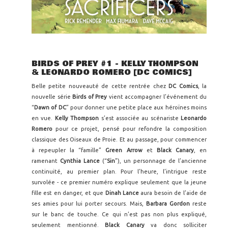
BIRDS OF PREY #1 - KELLY THOMPSON
& LEONARDO ROMERO [DC COMICS]
Belle petite nouveauté de cette rentrée chez
DC Comics
, la
nouvelle série
Birds of Prey
vient accompagner l’événement du
“
Dawn of DC
” pour donner une petite place aux héroïnes moins
en vue.
Kelly Thompson
s’est associée au scénariste
Leonardo
Romero
pour ce projet, pensé pour refondre la composition
classique des Oiseaux de Proie. Et au passage, pour commencer
à repeupler la “famille”
Green Arrow
et
Black Canary
, en
ramenant
Cynthia Lance
(“
Sin
”), un personnage de l’ancienne
continuité, au premier plan. Pour l’heure, l’intrigue reste
survolée - ce premier numéro explique seulement que la jeune
fille est en danger, et que
Dinah Lance
aura besoin de l’aide de
ses amies pour lui porter secours. Mais,
Barbara Gordon
reste
sur le banc de touche. Ce qui n’est pas non plus expliqué,
seulement mentionné.
Black Canary
va donc solliciter