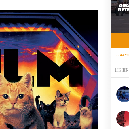
QUA
RETE
COMICS
LES DER