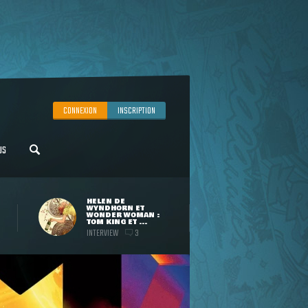
CONNEXION
INSCRIPTION
US
HELEN DE
WYNDHORN ET
WONDER WOMAN :
TOM KING ET ...
INTERVIEW
3