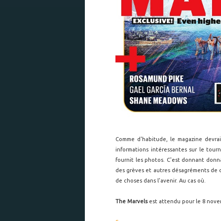
Comme d'habitude, le magazine devrait
informations intéressantes sur le tourn
fournit les photos. C'est donnant donna
des grèves et autres désagréments de 
de choses dans l'avenir. Au cas où.
The Marvels
est attendu pour le 8 nove