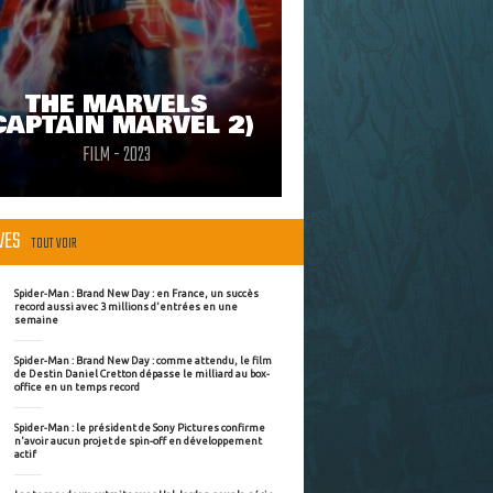
THE MARVELS
CAPTAIN MARVEL 2)
FILM - 2023
ÈVES
TOUT VOIR
Spider-Man : Brand New Day : en France, un succès
record aussi avec 3 millions d'entrées en une
semaine
Spider-Man : Brand New Day : comme attendu, le film
de Destin Daniel Cretton dépasse le milliard au box-
office en un temps record
Spider-Man : le président de Sony Pictures confirme
n'avoir aucun projet de spin-off en développement
actif