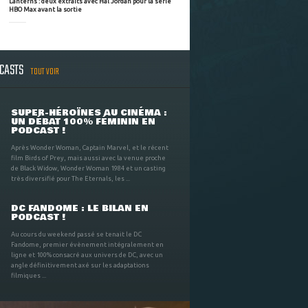
Lanterns : deux extraits avec Hal Jordan pour la série
HBO Max avant la sortie
DCASTS
TOUT VOIR
SUPER-HÉROÏNES AU CINÉMA :
UN DÉBAT 100% FÉMININ EN
PODCAST !
Après Wonder Woman, Captain Marvel, et le récent
film Birds of Prey, mais aussi avec la venue proche
de Black Widow, Wonder Woman 1984 et un casting
très diversifié pour The Eternals, les ...
DC FANDOME : LE BILAN EN
PODCAST !
Au cours du weekend passé se tenait le DC
Fandome, premier évènement intégralement en
ligne et 100% consacré aux univers de DC, avec un
angle définitivement axé sur les adaptations
filmiques ...