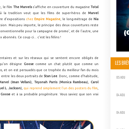
c, le film
The Marvels
s'affiche en couverture du magazine
Total
 Si la tradition veut que les films de super-héros de
Marvel
re d'expositions
chez
Empire Magazine
, le long-métrage de
Nia
asion. Mais peu importe, le principe des deux couvertures reste
(
conventionnelle pour la campagne de promo', et de l'autre, une
abonnés. Ce coup ci... c'est les félins !
entaires et sur les réseaux qui se sentent encore obligés de
LES BR
 qu'on désigne
Goose
comme un chat plutôt que comme un
s, et on est persuadés que ce trophée du meilleur fan du mois
, entre les deux portraits de
Stan Lee
. Donc, comme d'habitude,
05 AOU
Marvel
(
Iman Vellani
),
Teyonah Parris
(
Monica Rambeau
),
Carol
el L. Jackson
),
qui reprend simplement l'un des posters du film
,
04 AOU
à
Goose
et à sa probable progéniture. Vous saviez que son vrai
04 AOU