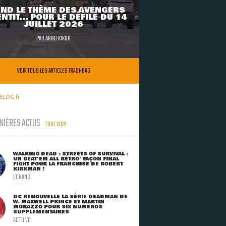
ND LE THÈME DES AVENGERS
NTIT... POUR LE DÉFILÉ DU 14
JUILLET 2026
PAR
ARNO KIKOO
VOIR TOUS LES ARTICLES TRASHBAG
BLOG.fr
NIÈRES ACTUS
TOUT VOIR
WALKING DEAD : STREETS OF SURVIVAL :
UN BEAT'EM ALL RÉTRO' FAÇON FINAL
FIGHT POUR LA FRANCHISE DE ROBERT
KIRKMAN !
ECRANS
DC RENOUVELLE LA SÉRIE DEADMAN DE
W. MAXWELL PRINCE ET MARTIN
MORAZZO POUR SIX NUMÉROS
SUPPLÉMENTAIRES
ACTU VO