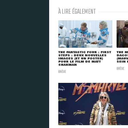
À LIRE ÉGALEMENT
THE FANTASTIC FOUR : FIRST
THE M
STEPS : DEUX NOUVELLES
DACOS
IMAGES (ET UN POSTER)
(MAUV
POUR LE FILM DE MATT
SEIN 
SHAKMAN
BRÈVE
BRÈVE