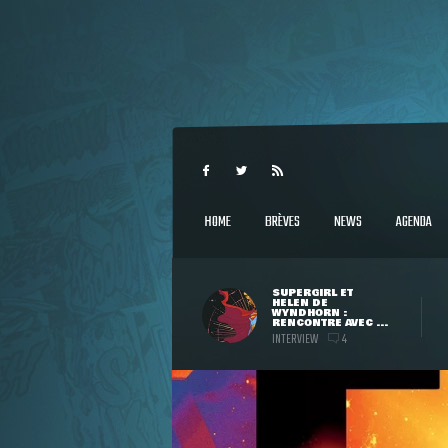
HOME
BRÈVES
NEWS
AGENDA
SUPERGIRL ET
HELEN DE
WYNDHORN :
RENCONTRE AVEC ...
INTERVIEW
4