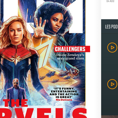
04 AOU
LES PO