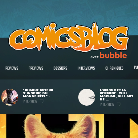
PL
REVIEWS
PREVIEWS
DOSSIERS
INTERVIEWS
CHRONIQUES
"CHAQUE AUTEUR
L'AMOUR ET LA
S'INSPIRE DU
VERMINE : WILL
MONDE RÉEL" : ...
MCPHAIL, OU L'ART
DE ...
INTERVIEW
1
INTERVIEW
1