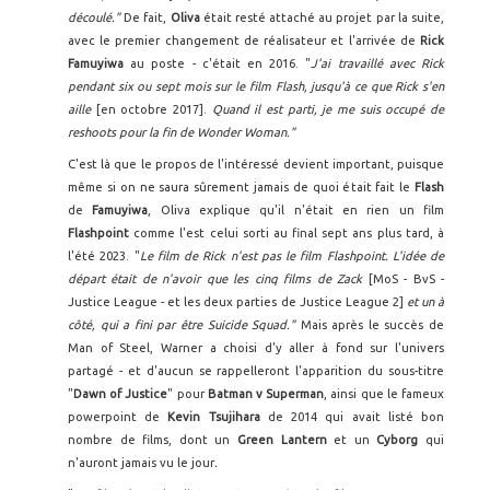
découlé."
De fait,
Oliva
était resté attaché au projet par la suite,
avec le premier changement de réalisateur et l'arrivée de
Rick
Famuyiwa
au poste - c'était en 2016. "
J'ai travaillé avec Rick
pendant six ou sept mois sur le film Flash, jusqu'à ce que Rick s'en
aille
[en octobre 2017].
Quand il est parti, je me suis occupé de
reshoots pour la fin de Wonder Woman."
C'est là que le propos de l'intéressé devient important, puisque
même si on ne saura sûrement jamais de quoi était fait le
Flash
de
Famuyiwa
, Oliva explique qu'il n'était en rien un film
Flashpoint
comme l'est celui sorti au final sept ans plus tard, à
l'été 2023. "
Le film de Rick n'est pas le film Flashpoint. L'idée de
départ était de n'avoir que les cinq films de Zack
[MoS - BvS -
Justice League - et les deux parties de Justice League 2]
et un à
côté, qui a fini par être Suicide Squad."
Mais après le succès de
Man of Steel, Warner a choisi d'y aller à fond sur l'univers
partagé - et d'aucun se rappelleront l'apparition du sous-titre
"
Dawn of Justice
" pour
Batman v Superman
, ainsi que le fameux
powerpoint de
Kevin Tsujihara
de 2014 qui avait listé bon
nombre de films, dont un
Green Lantern
et un
Cyborg
qui
n'auront jamais vu le jour
.