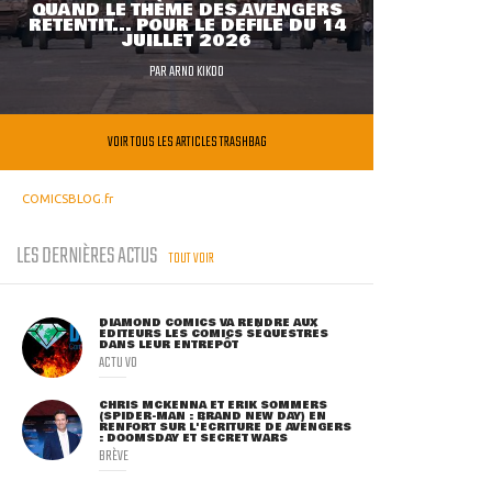
QUAND LE THÈME DES AVENGERS
RETENTIT... POUR LE DÉFILÉ DU 14
JUILLET 2026
PAR
ARNO KIKOO
VOIR TOUS LES ARTICLES TRASHBAG
COMICSBLOG.fr
LES DERNIÈRES ACTUS
TOUT VOIR
DIAMOND COMICS VA RENDRE AUX
ÉDITEURS LES COMICS SÉQUESTRÉS
DANS LEUR ENTREPÔT
ACTU VO
CHRIS MCKENNA ET ERIK SOMMERS
(SPIDER-MAN : BRAND NEW DAY) EN
RENFORT SUR L'ÉCRITURE DE AVENGERS
: DOOMSDAY ET SECRET WARS
BRÈVE