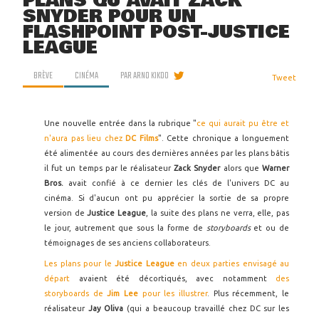
PLANS QU'AVAIT ZACK
SNYDER POUR UN
FLASHPOINT POST-JUSTICE
LEAGUE
BRÈVE
CINÉMA
PAR
ARNO KIKOO
Tweet
Une nouvelle entrée dans la rubrique "
ce qui aurait pu être et
n'aura pas lieu chez
DC Films
". Cette chronique a longuement
été alimentée au cours des dernières années par les plans bâtis
il fut un temps par le réalisateur
Zack Snyder
alors que
Warner
Bros.
avait confié à ce dernier les clés de l'univers DC au
cinéma. Si d'aucun ont pu apprécier la sortie de sa propre
version de
Justice League
, la suite des plans ne verra, elle, pas
le jour, autrement que sous la forme de
storyboards
et ou de
témoignages de ses anciens collaborateurs.
Les plans pour le
Justice League
en deux parties envisagé au
départ
avaient été décortiqués, avec notamment
des
storyboards de
Jim Lee
pour les illustrer
. Plus récemment, le
réalisateur
Jay Oliva
(qui a beaucoup travaillé chez DC sur les