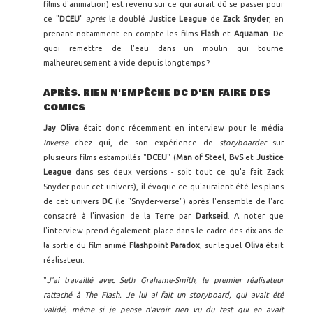
films d'animation) est revenu sur ce qui aurait dû se passer pour
ce "
DCEU
"
après
le doublé
Justice League
de
Zack Snyder
, en
prenant notamment en compte les films
Flash
et
Aquaman
. De
quoi remettre de l'eau dans un moulin qui tourne
malheureusement à vide depuis longtemps ?
APRÈS, RIEN N'EMPÊCHE DC D'EN FAIRE DES
COMICS
Jay Oliva
était donc récemment en interview pour le média
Inverse
chez qui, de son expérience de
storyboarder
sur
plusieurs films estampillés "
DCEU
" (
Man of Steel
,
BvS
et
Justice
League
dans ses deux versions - soit tout ce qu'a fait Zack
Snyder pour cet univers), il évoque ce qu'auraient été les plans
de cet univers
DC
(le "Snyder-verse") après l'ensemble de l'arc
consacré à l'invasion de la Terre par
Darkseid
. A noter que
l'interview prend également place dans le cadre des dix ans de
la sortie du film animé
Flashpoint Paradox
, sur lequel
Oliva
était
réalisateur.
"
J'ai travaillé avec Seth Grahame-Smith, le premier réalisateur
rattaché à The Flash. Je lui ai fait un storyboard, qui avait été
validé, même si je pense n'avoir rien vu du test qui en avait