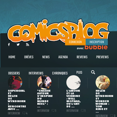
CONNEXION
INSCRIPTION
HOME
BRÈVES
NEWS
AGENDA
REVIEWS
PREVIEWS
PLUS
DOSSIERS
INTERVIEWS
CHRONIQUES
SUPERGIRL
"CHAQUE
L'AMOUR
HELEN
ET
AUTEUR
ET LA
DE
HELEN
S'INSPIRE
VERMINE
WYNDHORN
DE
DU
: WILL
ET
WYNDHORN
MONDE
MCPHAIL,
WONDER
:
RÉEL" :
OU L'ART
WOMAN :
RENCONTRE
...
DE ...
TOM
AVEC ...
KING ET
INTERVIEW
INTERVIEW
1
1
...
INTERVIEW
4
INTERVIEW
3