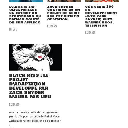
L'ARTISTE JAY
ZACK SNYDER
UNE SÉRIE 300
OLIVA PARTAGE
CONFIRME QU'UN
EN
UN EXTRAIT DU
PROJET DE SÉRIE
DÉVELOPPEMENT
STORYBOARD DU
300 EST BIEN EN
(AVEC ZACK
BATMAN AVORTÉ
GESTATION
SNYDER) CHEZ
DE BEN AFFLECK
WARNER BROS.
ECRANS
TELEVISION
BRÈVE
ECRANS
BLACK KISS : LE
PROJET
D'ADAPTATION
DÉVELOPPÉ PAR
ZACK SNYDER
N'AURA PAS LIEU
ECRANS
Avec la tournée publicitaire organisée
par Netflix pour la sortie de Rebel Moon,
Zack Snyder a eu l'occasion de s'adresser
à ...