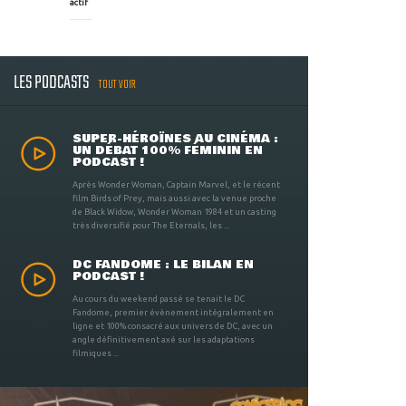
actif
LES PODCASTS
TOUT VOIR
SUPER-HÉROÏNES AU CINÉMA :
UN DÉBAT 100% FÉMININ EN
PODCAST !
Après Wonder Woman, Captain Marvel, et le récent
film Birds of Prey, mais aussi avec la venue proche
de Black Widow, Wonder Woman 1984 et un casting
très diversifié pour The Eternals, les ...
DC FANDOME : LE BILAN EN
PODCAST !
Au cours du weekend passé se tenait le DC
Fandome, premier évènement intégralement en
ligne et 100% consacré aux univers de DC, avec un
angle définitivement axé sur les adaptations
filmiques ...