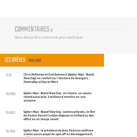
COMMENTAIRES
(
0
)
Vous devez être connecté pour participer
LES BRÈVES
TOUT VOIR
11:19
Chris McKenna et Erik Sommers (Spider-Man : Brand
New Day) en renfort sur l'écriture de Avengers :
Doomsday et Secret Wars
05 AOU
Spider-Man : Brand New Day : en France, un succès
record aussi avec 3 millions d'entrées en une
semaine
04 AOU
Spider-Man : Brand New Day : comme attendu, le film
de Destin Daniel Cretton dépasse le milliard au box-
office en un temps record
04 AOU
Spider-Man : le président de Sony Pictures confirme
n'avoir aucun projet de spin-off en développement