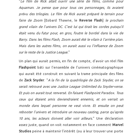
"
Le film de Rick allait ouvrir une série de films, comme pour
Aquaman. Je pense que pour tous ces personnages, ils avaient
prévu des trilogies. Le film de Rick aurait préparé le terrain pour
faire de Zoom
[Eobard Thawne, le
Reverse Flash
]
le prochain
grand vilain de l'univers DC. C'est lui qui tirait les cordes puisqu'il
était venu du futur pour, en gros, foutre le bordel dans la vie de
Barry. Dans les films Flash, Zoom aurait été le vilain à l'arrière plan.
Mais dans les autres films, on aurait aussi vu l'influence de Zoom
sur le reste de la Justice League.
"
Un plan qui aurait permis, en fin de compte, d'avoir un réel film
Flashpoint
bâti sur l'ensemble de l'univers cinématographique
qui aurait été construit en suivant la trame principale des films
de
Zack Snyder
. "
A la fin de la quadrilogie de Zack Snyder, on se
serait retrouvé avec une Justice League Unlimited du Snyder-verse.
Et puis on aurait tout renversé. En faisant Flashpoint Paradox. Tous
ceux qui étaient amis deviendraient ennemis, et on verrait un
monde dans lequel personne ne veut vivre. Et ensuite on peut
rebooter l'univers et introduire un nouveau casting, parce qu'après
10 ans, les acteurs doivent aller voir ailleurs.
" Une déclaration
assez juste, quand on voit notamment en face comment
Marvel
Studios
peine à maintenir l'intérêt (ou à leur trouver une porte