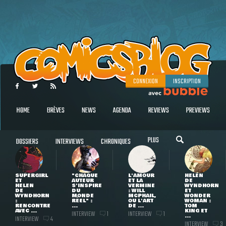
CONNEXION
INSCRIPTION
HOME
BRÈVES
NEWS
AGENDA
REVIEWS
PREVIEWS
PLUS
DOSSIERS
INTERVIEWS
CHRONIQUES
SUPERGIRL
"CHAQUE
L'AMOUR
HELEN
ET
AUTEUR
ET LA
DE
HELEN
S'INSPIRE
VERMINE
WYNDHORN
DE
DU
: WILL
ET
WYNDHORN
MONDE
MCPHAIL,
WONDER
:
RÉEL" :
OU L'ART
WOMAN :
RENCONTRE
...
DE ...
TOM
AVEC ...
KING ET
INTERVIEW
INTERVIEW
1
1
...
INTERVIEW
4
INTERVIEW
3