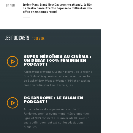
04 AOU
Spider-Man : Brand New Day : comme attendu, le film
de Destin Daniel Cretton dépasse le milliard au box-
office en un temps record
LES PODCASTS
TOUT VOIR
SUPER-HÉROÏNES AU CINÉMA :
UN DÉBAT 100% FÉMININ EN
PODCAST !
Après Wonder Woman, Captain Marvel, et le récent
film Birds of Prey, mais aussi avec la venue proche
de Black Widow, Wonder Woman 1984 et un casting
très diversifié pour The Eternals, les ...
DC FANDOME : LE BILAN EN
PODCAST !
Au cours du weekend passé se tenait le DC
Fandome, premier évènement intégralement en
ligne et 100% consacré aux univers de DC, avec un
angle définitivement axé sur les adaptations
filmiques ...