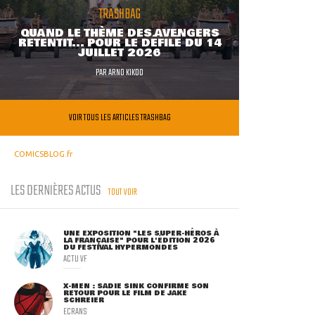
TRASHBAG
QUAND LE THÈME DES AVENGERS
RETENTIT... POUR LE DÉFILÉ DU 14
JUILLET 2026
PAR
ARNO KIKOO
VOIR TOUS LES ARTICLES TRASHBAG
COMICSBLOG.fr
LES DERNIÈRES ACTUS
TOUT VOIR
UNE EXPOSITION "LES SUPER-HÉROS À
LA FRANÇAISE" POUR L'ÉDITION 2026
DU FESTIVAL HYPERMONDES
ACTU VF
X-MEN : SADIE SINK CONFIRME SON
RETOUR POUR LE FILM DE JAKE
SCHREIER
ECRANS