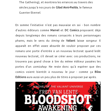
The Gathering), et montrera les errances au travers des
siècles jusqu'à nos jours de
Gilad Anni-Padda
, le fameux
Guerrier Eternel.
En somme l'initiative n'est pas mauvaise en soi - bon nombre
d'autres éditeurs comme
Marvel
et
DC Comics
proposent déjà
depuis longtemps des romans consacrés à leurs personnages
phares, mais le sens du
timing
de
Valiant
laisse songeur. Il
apparaît en effet assez absurde de vouloir proposer par ces
romans une porte d'entrée à un nouveau lectorat quand ledit
nouveau lectorat, s'il devait se créer avec ces productions, ne
trouvera pas grand chose à lire du même éditeur passées les
portes d'un
comicshop
. Ne reste donc qu'à espérer que des
comics voient bientôt à nouveau le jour - comme ça
Bliss
Editions
aura aussi un peu plus de titres à proposer par après.