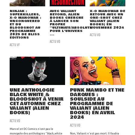
NINJAK :
AVEC VALIANT
X-O MANOWAR DE
SUPERKILLERS,
BEYOND, ALIEN
RETOUR AVEC UN
X-O MANOWAR :
BOOKS CHERCHE
ONE-SHOT CHEZ
UNCONQUERED
À LANCER SON
VALIANT (ALIEN
ET DU
PROPRE
BOOKS) EN
BLOODSHOT AU
''ULTIMATE/ABSOLUTE''
NOVEMBRE 2024
PROGRAMME
POUR L'UNIVERS
2025 DE BLISS
...
ACTU VO
EDITIONS
ACTU VO
ACTU VF
UNE ANTHOLOGIE
PUNK MAMBO ET THE
BLACK WHITE &
DARQUES :
BLOODSHOT À VENIR
SOULSIDE AU
CET AUTOMNE CHEZ
PROGRAMME DE
VALIANT (ALIEN
VALIANT (ALIEN
BOOKS)
BOOKS) EN AVRIL
2024
ACTU VO
ACTU VO
Marvel et DC Comics n'ont pas le
monopole des anthologies "black,white
Non, Valiant n'est pas mort. Il faudra