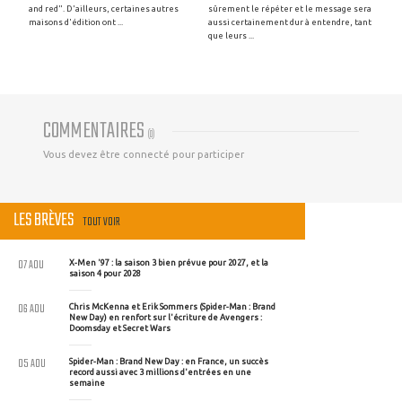
and red". D'ailleurs, certaines autres
sûrement le répéter et le message sera
maisons d'édition ont ...
aussi certainement dur à entendre, tant
que leurs ...
COMMENTAIRES
(
0
)
Vous devez être connecté pour participer
LES BRÈVES
TOUT VOIR
07 AOU
X-Men '97 : la saison 3 bien prévue pour 2027, et la
saison 4 pour 2028
06 AOU
Chris McKenna et Erik Sommers (Spider-Man : Brand
New Day) en renfort sur l'écriture de Avengers :
Doomsday et Secret Wars
05 AOU
Spider-Man : Brand New Day : en France, un succès
record aussi avec 3 millions d'entrées en une
semaine