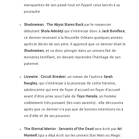
manquantes de son passé tout en fuyant ceux lancés à sa
poursuite.
Shadowman : The Abyss Stares Back
par le romancier
débutant
Shola Adedeji
qui s'intéresse donc à
Jack Boniface
,
ce dernier revenant à la Nouvelle Orléans quelques années
après le décès de son père. Il apprend que ce dernier était le
Shadowman
, et va donc plonger dans un univers fait de
monstres terrifiant, en devant reprendre l'héritage de son
paternel.
Livewire : Circuit Breaker
, un roman de l'autrice
Sarah
Raugley
, qui s'intéresse à la jeunesse de cette héroïne,
adolescente qui erre de foyer d'accueil en foyer d'accueil
avant d'être prise sous l'aile de
Toyo Harada
, un homme
visiblement très puissant (les vrais savents) ; elle découvrira
après que ce dernier n'a pas que de bonnes intentions vis à
vis d'elle et de ses pouvoirs.
The Eternal Warrior : Servants of the Dead
sera écrit par
Ari
Marmell
(qui a déjà écrit sur les univers Star Wars ou Magic :