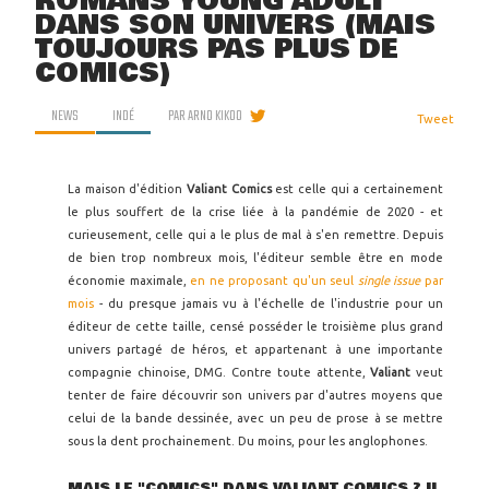
ROMANS YOUNG ADULT
DANS SON UNIVERS (MAIS
TOUJOURS PAS PLUS DE
COMICS)
NEWS
INDÉ
PAR
ARNO KIKOO
Tweet
La maison d'édition
Valiant Comics
est celle qui a certainement
le plus souffert de la crise liée à la pandémie de 2020 - et
curieusement, celle qui a le plus de mal à s'en remettre. Depuis
de bien trop nombreux mois, l'éditeur semble être en mode
économie maximale,
en ne proposant qu'un seul
single issue
par
mois
- du presque jamais vu à l'échelle de l'industrie pour un
éditeur de cette taille, censé posséder le troisième plus grand
univers partagé de héros, et appartenant à une importante
compagnie chinoise, DMG. Contre toute attente,
Valiant
veut
tenter de faire découvrir son univers par d'autres moyens que
celui de la bande dessinée, avec un peu de prose à se mettre
sous la dent prochainement. Du moins, pour les anglophones.
MAIS LE "COMICS" DANS VALIANT COMICS ? IL