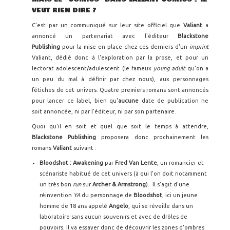
VEUT RIEN DIRE ?
C'est par un communiqué sur leur site officiel que
Valiant
a
annoncé un partenariat avec l'éditeur
Blackstone
Publishing
pour la mise en place chez ces derniers d'un
imprint
Valiant, dédié donc à l'exploration par la prose, et pour un
lectorat adolescent/adulescent (le fameux
young adult
qu'on a
un peu du mal à définir par chez nous), aux personnages
fétiches de cet univers. Quatre premiers romans sont annoncés
pour lancer ce label, bien qu'
aucune
date de publication ne
soit annoncée, ni par l'éditeur, ni par son partenaire.
Quoi qu'il en soit et quel que soit le temps à attendre,
Blackstone Publishing
proposera donc prochainement les
romans
Valiant
suivant :
Bloodshot : Awakening
par
Fred Van Lente
, un romancier et
scénariste habitué de cet univers (à qui l'on doit notamment
un très bon
run
sur
Archer & Armstrong
). Il s'agit d'une
réinvention
YA
du personnage de
Bloodshot
, ici un jeune
homme de 18 ans appelé
Angelo
, qui se réveille dans un
laboratoire sans aucun souvenirs et avec de drôles de
pouvoirs. Il va essayer donc de découvrir les zones d'ombres