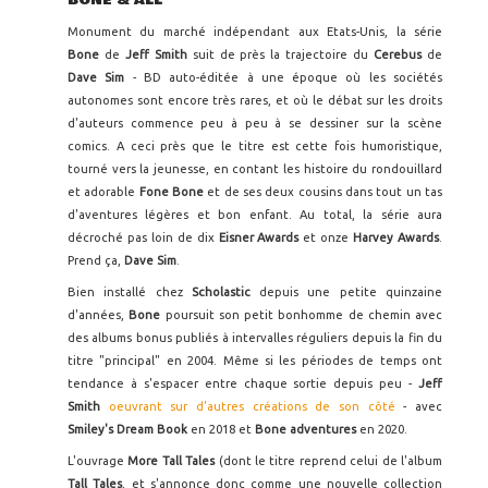
BONE & ALL
Monument du marché indépendant aux Etats-Unis, la série
Bone
de
Jeff Smith
suit de près la trajectoire du
Cerebus
de
Dave Sim
- BD auto-éditée à une époque où les sociétés
autonomes sont encore très rares, et où le débat sur les droits
d'auteurs commence peu à peu à se dessiner sur la scène
comics. A ceci près que le titre est cette fois humoristique,
tourné vers la jeunesse, en contant les histoire du rondouillard
et adorable
Fone Bone
et de ses deux cousins dans tout un tas
d'aventures légères et bon enfant. Au total, la série aura
décroché pas loin de dix
Eisner Awards
et onze
Harvey Awards
.
Prend ça,
Dave Sim
.
Bien installé chez
Scholastic
depuis une petite quinzaine
d'années,
Bone
poursuit son petit bonhomme de chemin avec
des albums bonus publiés à intervalles réguliers depuis la fin du
titre "principal" en 2004. Même si les périodes de temps ont
tendance à s'espacer entre chaque sortie depuis peu -
Jeff
Smith
oeuvrant sur d'autres créations de son côté
- avec
Smiley's Dream Book
en 2018 et
Bone adventures
en 2020.
L'ouvrage
More Tall Tales
(dont le titre reprend celui de l'album
Tall Tales
, et s'annonce donc comme une nouvelle collection