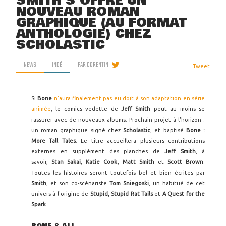
SMITH S'OFFRE UN
NOUVEAU ROMAN
GRAPHIQUE (AU FORMAT
ANTHOLOGIE) CHEZ
SCHOLASTIC
NEWS
INDÉ
PAR
CORENTIN
Tweet
Si
Bone
n'aura finalement pas eu doit à son adaptation en série
animée
, le comics vedette de
Jeff Smith
peut au moins se
rassurer avec de nouveaux albums. Prochain projet à l'horizon :
un roman graphique signé chez
Scholastic
, et baptisé
Bone :
More Tall Tales
. Le titre accueillera plusieurs contributions
externes en supplément des planches de
Jeff Smith
, à
savoir,
Stan Sakai
,
Katie Cook
,
Matt Smith
et
Scott Brown
.
Toutes les histoires seront toutefois bel et bien écrites par
Smith
, et son co-scénariste
Tom Sniegoski
, un habitué de cet
univers à l'origine de
Stupid, Stupid Rat Tails
et
A Quest for the
Spark
.