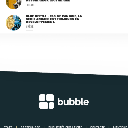
DESSINATEUR LÉGENDAIRE
ECRANS
BLUE BEETLE : PAS DE PANIQUE, LA
SÉRIE ANIMÉE EST TOUJOURS EN
DÉVELOPPEMENT.
BRÈVE