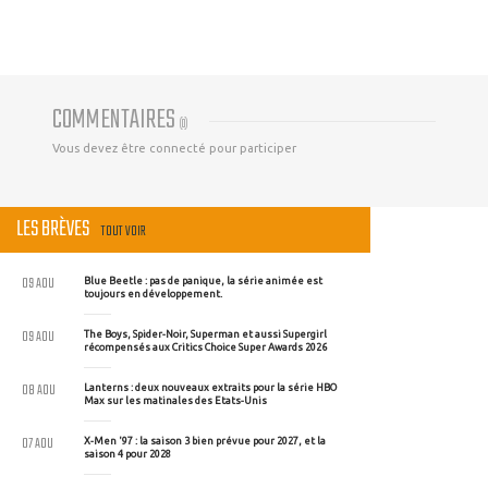
COMMENTAIRES
(
0
)
Vous devez être connecté pour participer
LES BRÈVES
TOUT VOIR
09 AOU
Blue Beetle : pas de panique, la série animée est
toujours en développement.
09 AOU
The Boys, Spider-Noir, Superman et aussi Supergirl
récompensés aux Critics Choice Super Awards 2026
08 AOU
Lanterns : deux nouveaux extraits pour la série HBO
Max sur les matinales des Etats-Unis
07 AOU
X-Men '97 : la saison 3 bien prévue pour 2027, et la
saison 4 pour 2028