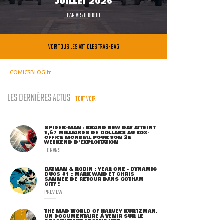
JUILLET 2026
PAR
ARNO KIKOO
VOIR TOUS LES ARTICLES TRASHBAG
COMICSBLOG.fr
LES DERNIÈRES ACTUS
TOUT VOIR
SPIDER-MAN : BRAND NEW DAY ATTEINT
1,67 MILLIARDS DE DOLLARS AU BOX-
OFFICE MONDIAL POUR SON 2E
WEEKEND D'EXPLOITATION
ECRANS
BATMAN & ROBIN : YEAR ONE - DYNAMIC
DUOS #1 : MARK WAID ET CHRIS
SAMNEE DE RETOUR DANS GOTHAM
CITY !
PREVIEW
THE MAD WORLD OF HARVEY KURTZMAN,
UN DOCUMENTAIRE À VENIR SUR LE