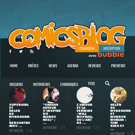
CONNEXION
INSCRIPTION
HOME
BRÈVES
NEWS
AGENDA
REVIEWS
PREVIEWS
PLUS
DOSSIERS
INTERVIEWS
CHRONIQUES
SUPERGIRL
"CHAQUE
L'AMOUR
HELEN
ET
AUTEUR
ET LA
DE
HELEN
S'INSPIRE
VERMINE
WYNDHORN
DE
DU
: WILL
ET
WYNDHORN
MONDE
MCPHAIL,
WONDER
:
RÉEL" :
OU L'ART
WOMAN :
RENCONTRE
...
DE ...
TOM
AVEC ...
KING ET
INTERVIEW
INTERVIEW
1
1
...
INTERVIEW
4
INTERVIEW
3