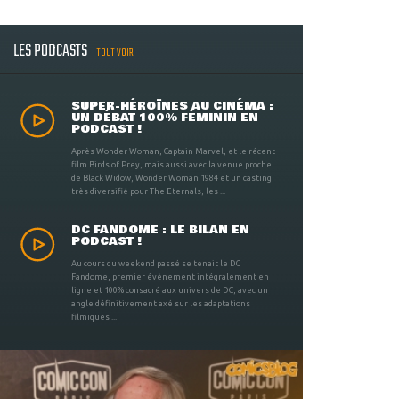
LES PODCASTS
TOUT VOIR
SUPER-HÉROÏNES AU CINÉMA :
UN DÉBAT 100% FÉMININ EN
PODCAST !
Après Wonder Woman, Captain Marvel, et le récent
film Birds of Prey, mais aussi avec la venue proche
de Black Widow, Wonder Woman 1984 et un casting
très diversifié pour The Eternals, les ...
DC FANDOME : LE BILAN EN
PODCAST !
Au cours du weekend passé se tenait le DC
Fandome, premier évènement intégralement en
ligne et 100% consacré aux univers de DC, avec un
angle définitivement axé sur les adaptations
filmiques ...