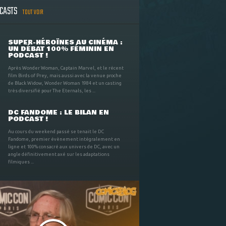
DCASTS
TOUT VOIR
SUPER-HÉROÏNES AU CINÉMA :
UN DÉBAT 100% FÉMININ EN
PODCAST !
Après Wonder Woman, Captain Marvel, et le récent
film Birds of Prey, mais aussi avec la venue proche
de Black Widow, Wonder Woman 1984 et un casting
très diversifié pour The Eternals, les ...
DC FANDOME : LE BILAN EN
PODCAST !
Au cours du weekend passé se tenait le DC
Fandome, premier évènement intégralement en
ligne et 100% consacré aux univers de DC, avec un
angle définitivement axé sur les adaptations
filmiques ...