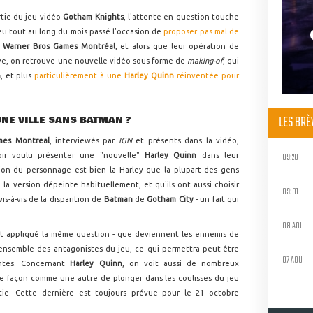
rtie du jeu vidéo
Gotham Knights
, l'attente en question touche
eu tout au long du mois passé l'occasion de
proposer pas mal de
e
Warner Bros Games Montréal
, et alors que leur opération de
ve, on retrouve une nouvelle vidéo sous forme de
making-of
, qui
n
, et plus
particulièrement à une
Harley Quinn
réinventée pour
LES BR
UNE VILLE SANS BATMAN ?
mes Montreal
, interviewés par
IGN
et présents dans la vidéo,
09:20
oir voulu présenter une "nouvelle"
Harley Quinn
dans leur
ion du personnage est bien la Harley que la plupart des gens
 la version dépeinte habituellement, et qu'ils ont aussi choisir
09:01
s-à-vis de la disparition de
Batman
de
Gotham City
- un fait qui
08 AOU
nt appliqué la même question - que deviennent les ennemis de
 l'ensemble des antagonistes du jeu, ce qui permettra peut-être
07 AOU
santes. Concernant
Harley Quinn
, on voit aussi de nombreux
e façon comme une autre de plonger dans les coulisses du jeu
tie. Cette dernière est toujours prévue pour le 21 octobre