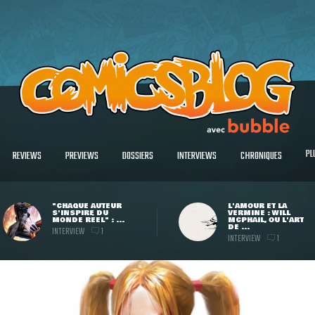
PL
REVIEWS
PREVIEWS
DOSSIERS
INTERVIEWS
CHRONIQUES
"CHAQUE AUTEUR
L'AMOUR ET LA
S'INSPIRE DU
VERMINE : WILL
MONDE RÉEL" : ...
MCPHAIL, OU L'ART
DE ...
INTERVIEW
1
INTERVIEW
1