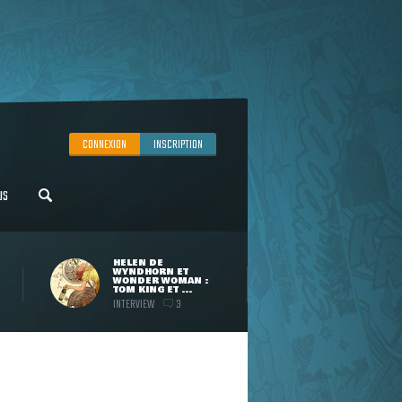
CONNEXION
INSCRIPTION
US
HELEN DE
WYNDHORN ET
WONDER WOMAN :
TOM KING ET ...
INTERVIEW
3