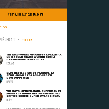
VOIR TOUS LES ARTICLES TRASHBAG
BLOG.fr
NIÈRES ACTUS
TOUT VOIR
THE MAD WORLD OF HARVEY KURTZMAN,
UN DOCUMENTAIRE À VENIR SUR LE
DESSINATEUR LÉGENDAIRE
ECRANS
BLUE BEETLE : PAS DE PANIQUE, LA
SÉRIE ANIMÉE EST TOUJOURS EN
DÉVELOPPEMENT.
BRÈVE
THE BOYS, SPIDER-NOIR, SUPERMAN ET
AUSSI SUPERGIRL RÉCOMPENSÉS AUX
CRITICS CHOICE SUPER AWARDS 2026
BRÈVE