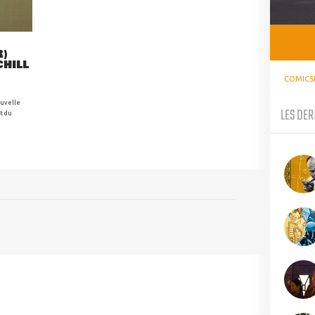
R)
CHILL
COMICS
ouvelle
LES DER
t du