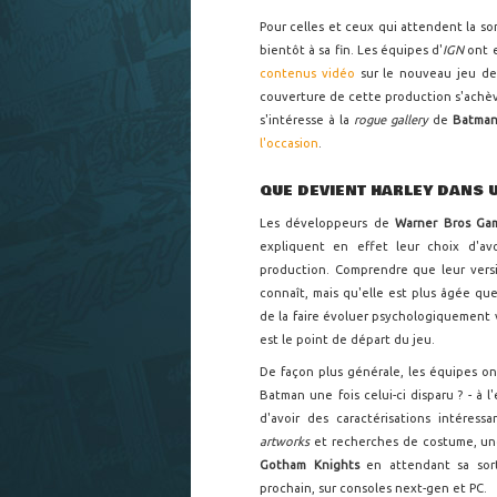
Pour celles et ceux qui attendent la so
bientôt à sa fin. Les équipes d'
IGN
ont 
contenus vidéo
sur le nouveau jeu d
couverture de cette production s'achè
s'intéresse à la
rogue gallery
de
Batma
l'occasion
.
QUE DEVIENT HARLEY DANS 
Les développeurs de
Warner Bros Ga
expliquent en effet leur choix d'av
production. Comprendre que leur vers
connaît, mais qu'elle est plus âgée que
de la faire évoluer psychologiquement vi
est le point de départ du jeu.
De façon plus générale, les équipes o
Batman une fois celui-ci disparu ? - à
d'avoir des caractérisations intéres
artworks
et recherches de costume, un
Gotham Knights
en attendant sa sor
prochain, sur consoles next-gen et PC.