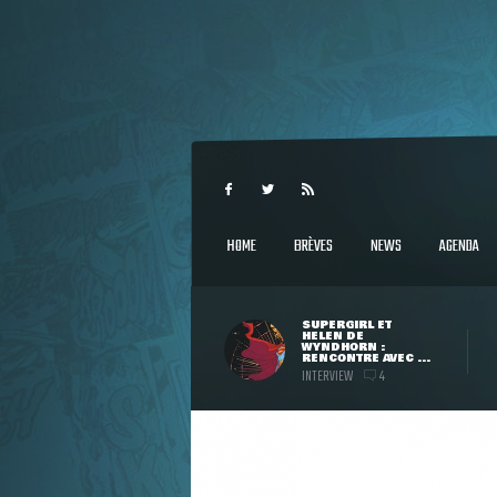
HOME
BRÈVES
NEWS
AGENDA
SUPERGIRL ET
HELEN DE
WYNDHORN :
RENCONTRE AVEC ...
INTERVIEW
4