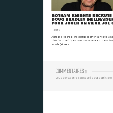
GOTHAM KNIGHTS RECRUTE
DOUG BRADLEY (HELLRAISE
POUR JOUER UN VIEUX JOE 
ECRANS
Alors que les premières critiques américaines de la n
série Gotham Knights nous parviennent de l'autre bou
monde (et sans ...
COMMENTAIRES
(
0
)
Vous devez être connecté pour participer