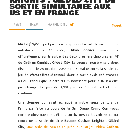
KNIGHTS : GILDED CITY DE
SORTIE SIMULTANÉE AUX
US ET EN FRANCE
NEWS
URBAN
PAR
ARNO KIKOO
Tweet
MàJ 28/09/22
: quelques temps après notre article mis en ligne
initialement le 16 août,
Urban Comics
communique
officiellement sur la sortie des deux premiers chapitres en VF
de
Gotham Knights : Gilded City
. Le premier numéro sera donc
disponible le 28 octobre 2022 (une semaine après la sortie du
jeu de
Warner Bros Montreal
, dont la sortie avait été avancée
au 21), tandis que la date du 25 novembre pour le #2 n'a elle,
pas changé. Le prix de 4,90€ par numéro est bel et bien
confirmé.
Une donnée qui avait échappé à notre vigilance lors de
l'annonce faite au cours de la
San Diego Comic Con
(vous
comprendrez que nous étions surchargés de travail) en ce qui
concerne la sortie du titre
Batman Gotham Knights : Gilded
City
,
une série de comics en préquelle au jeu vidéo
Gotham