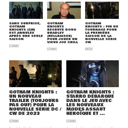
SANS SURPRISE,
GOTHAM
GOTHAM
GOTHAM
KNIGHTS
KNIGHTS : FIN DE
KNIGHTS (CW)
RECRUTE DOUG
TOURNAGE POUR
EST ANNULÉE
BRADLEY
LA PREMIÈRE
APRÈS UNE SEULE
(HELLRAISER)
SAISON DE LA
SAISON
POUR JOUER UN
NOUVELLE SÉRIE
VIEUX JOE CHILL
CW
ECRANS
ECRANS
BRÈVE
GOTHAM KNIGHTS :
GOTHAM KNIGHTS :
UN NOUVEAU
STARRO DÉBARQUE
TRAILER (TOUJOURS
DANS LE JEU AVEC
PAS OUF) POUR LA
LES NOUVEAUX
NOUVELLE SÉRIE DC /
MODES ASSAUT
CW DE 2023
HÉROÏQUE ET ...
ECRANS
ECRANS