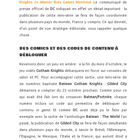
Knights
de
Warner Bros Games Montreal
. Le communiqué de
presse officiel de
DC
indiquait en effet un détail important : la
publication de cette mini-série se fera de façon coordonnée
dans plusieurs pays du monde, France y compris. Ce qui devrait,
d'un point de vue stratégie éditoriale, vous rappeler quelque
chose...
DES COMICS ET DES CODES DE CONTENU À
DÉBLOQUER
Revenons donc un peu en arrière : à la fin du mois d'octobre, le
jeu vidéo
Gotham Knights
débarquera en force sur consoles de
salon et PC. Pour accompagner cette sortie, une mini-série de
six numéros baptisée
Batman Gotham Knights : Gilded City
démarrera à compter du 25 octobre prochain. Comme pour ce
qui avait été fait lors du crossover
Batman/Fortnite
, chaque
numéro inclura un code qui permettra de débloquer du
contenu
in game
. Et comme
DC
avait déjà pu le faire par
exemple avec la sortie de l'anthologie
Batman : The World
l'an
passé, la publication de
Gilded City
se fera de façon simultanée
dans plusieurs pays du monde, à savoir le Brésil, l'Allemagne,
l'Espagne, le Mexique, l'Italie et la France, qui auront droit à