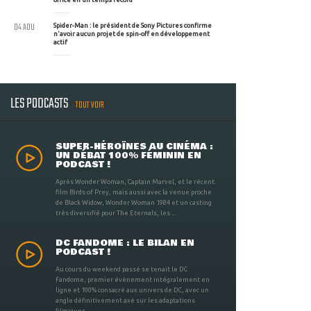
04 AOU
Spider-Man : le président de Sony Pictures confirme
n'avoir aucun projet de spin-off en développement
actif
LES PODCASTS
TOUT VOIR
SUPER-HÉROÏNES AU CINÉMA :
UN DÉBAT 100% FÉMININ EN
PODCAST !
Après Wonder Woman, Captain Marvel, et le récent
film Birds of Prey, mais aussi avec la venue proche
de Black Widow, Wonder Woman 1984 et un casting
très diversifié pour The Eternals, les ...
DC FANDOME : LE BILAN EN
PODCAST !
Au cours du weekend passé se tenait le DC
Fandome, premier évènement intégralement en
ligne et 100% consacré aux univers de DC, avec un
angle définitivement axé sur les adaptations
filmiques ...