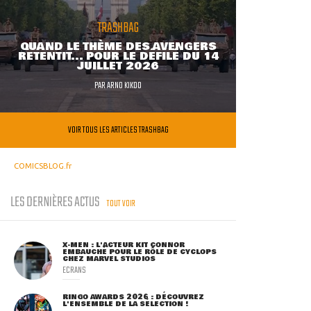
TRASHBAG
QUAND LE THÈME DES AVENGERS
RETENTIT... POUR LE DÉFILÉ DU 14
JUILLET 2026
PAR
ARNO KIKOO
VOIR TOUS LES ARTICLES TRASHBAG
COMICSBLOG.fr
LES DERNIÈRES ACTUS
TOUT VOIR
X-MEN : L'ACTEUR KIT CONNOR
EMBAUCHÉ POUR LE RÔLE DE CYCLOPS
CHEZ MARVEL STUDIOS
ECRANS
RINGO AWARDS 2026 : DÉCOUVREZ
L'ENSEMBLE DE LA SÉLECTION !