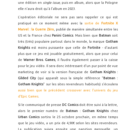
une édition en
single issue
, puis en album, alors que la Pologne
elle n'aura droit qu'à l'album en 2023.
L'opération éditoriale ne sera pas sans rappeler ce qui est
pratiqué en ce moment même avec la
sortie de
Fortnite X
Marvel : la Guerre Zéro
, publié de manière simultanée entre les
US et la France chez
Panini Comics
. Mais bien que
Batman
soit
très (très) populaire partout dans le monde, la marque
Gotham
Knights
est moins puissante que celle de
Fortnite
- d'autant
plus que ce jeu est jouable gratuitement, alors que pour celui
de
Warner Bros. Games
, il faudra également passer à la caisse
pour le jeu vidéo. Il sera donc intéressant d'un pur point de vue
marketing de voir si la version française de
Gotham Knights :
Gilded City
(qui apparaît sous la simple référence "
Batman :
Gotham Knights
" sur les sites revendeurs habituels) s'écoulera
aussi bien que le précédent crossover avec l'univers du jeu
d'Epic Games
.
Si le communiqué de presse
DC Comics
doit être suivi à la lettre,
alors le premier numéro de
Batman : Gotham Knights
chez
Urban Comics
sortira le 25 octobre prochain, en même temps
que le jeu vidéo, a un prix de 4,90€ selon les sites revendeurs.
La publication suivra ensuite une parution mensuelle, un