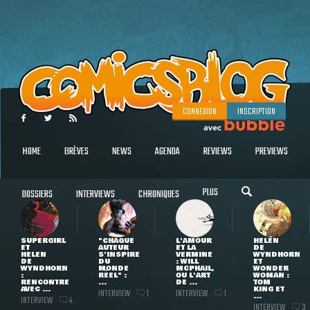
CONNEXION
INSCRIPTION
HOME
BRÈVES
NEWS
AGENDA
REVIEWS
PREVIEWS
PLUS
DOSSIERS
INTERVIEWS
CHRONIQUES
SUPERGIRL
"CHAQUE
L'AMOUR
HELEN
ET
AUTEUR
ET LA
DE
HELEN
S'INSPIRE
VERMINE
WYNDHORN
DE
DU
: WILL
ET
WYNDHORN
MONDE
MCPHAIL,
WONDER
:
RÉEL" :
OU L'ART
WOMAN :
RENCONTRE
...
DE ...
TOM
AVEC ...
KING ET
INTERVIEW
INTERVIEW
1
1
...
INTERVIEW
4
INTERVIEW
3