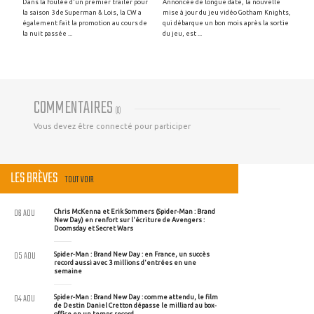
Dans la foulée d'un premier trailer pour
Annoncée de longue date, la nouvelle
la saison 3 de Superman & Lois, la CW a
mise à jour du jeu vidéo Gotham Knights,
également fait la promotion au cours de
qui débarque un bon mois après la sortie
la nuit passée ...
du jeu, est ...
COMMENTAIRES
(
0
)
Vous devez être connecté pour participer
LES BRÈVES
TOUT VOIR
06 AOU
Chris McKenna et Erik Sommers (Spider-Man : Brand
New Day) en renfort sur l'écriture de Avengers :
Doomsday et Secret Wars
05 AOU
Spider-Man : Brand New Day : en France, un succès
record aussi avec 3 millions d'entrées en une
semaine
04 AOU
Spider-Man : Brand New Day : comme attendu, le film
de Destin Daniel Cretton dépasse le milliard au box-
office en un temps record