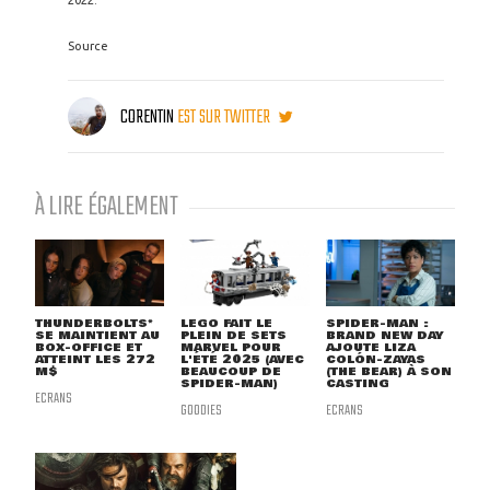
2022.
Source
CORENTIN
EST SUR TWITTER
À LIRE ÉGALEMENT
THUNDERBOLTS*
LEGO FAIT LE
SPIDER-MAN :
SE MAINTIENT AU
PLEIN DE SETS
BRAND NEW DAY
BOX-OFFICE ET
MARVEL POUR
AJOUTE LIZA
ATTEINT LES 272
L'ÉTÉ 2025 (AVEC
COLÓN-ZAYAS
M$
BEAUCOUP DE
(THE BEAR) À SON
SPIDER-MAN)
CASTING
ECRANS
GOODIES
ECRANS