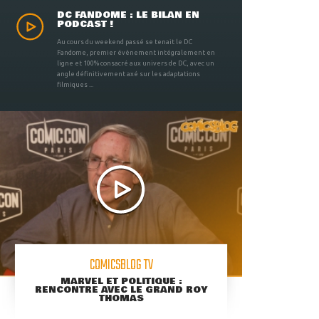
DC FANDOME : LE BILAN EN
PODCAST !
Au cours du weekend passé se tenait le DC
Fandome, premier évènement intégralement en
ligne et 100% consacré aux univers de DC, avec un
angle définitivement axé sur les adaptations
filmiques ...
COMICSBLOG TV
MARVEL ET POLITIQUE :
RENCONTRE AVEC LE GRAND ROY
THOMAS