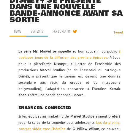
DISNEY+ SE PRÉSENTE
DANS UNE NOUVELLE
BANDE-ANNONCE AVANT SA
SORTIE
NEWS
SERIES TV
PAR
CORENTIN
Tweet
La série
Ms. Marvel
se rappelle au bon souvenir du public
à
quelques jours de la diffusion des premiers épisodes
. Prévue
pour la plateforme
Disney+
, à l'instar de l'ensemble des
productions
Marvel Studios
(et de l'essentiel du catalogue
Disney
, à présent que le cinéma est devenu une donnée
secondaire aux yeux du groupe et du microcosme
hollywoodien), l'adaptation consacrée à l'héroïne
Kamala
Khan
s'offre une bande-annonce. Encore.
ENHANCED, CONNECTED
Si les équipes au marketing de
Marvel Studios
avaient préféré
jouer la carte de la comédie pour adolescents
lors du premier
contact vidéo avec l'héroïne
de
G. Willow Wilson
, ce nouveau