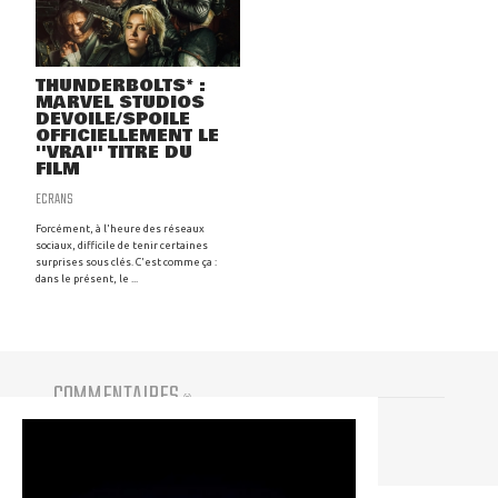
THUNDERBOLTS* :
MARVEL STUDIOS
DÉVOILE/SPOILE
OFFICIELLEMENT LE
''VRAI'' TITRE DU
FILM
ECRANS
Forcément, à l'heure des réseaux
sociaux, difficile de tenir certaines
surprises sous clés. C'est comme ça :
dans le présent, le ...
COMMENTAIRES
(
0
)
Vous devez être connecté pour participer