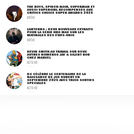
THE BOYS, SPIDER-NOIR, SUPERMAN ET
AUSSI SUPERGIRL RÉCOMPENSÉS AUX
CRITICS CHOICE SUPER AWARDS 2026
BRÈVE
LANTERNS : DEUX NOUVEAUX EXTRAITS
POUR LA SÉRIE HBO MAX SUR LES
MATINALES DES ETATS-UNIS
BRÈVE
KEVIN SMITH AU TRAVAIL SUR DEUX
AUTRES NUMÉROS JAY & SILENT BOB
CHEZ MARVEL
ACTU VO
DC CÉLÈBRE LE CENTENAIRE DE LA
NAISSANCE DE JOE KUBERT EN
SEPTEMBRE 2026 AVEC TROIS SORTIES
SPÉCIALES
ACTU VO