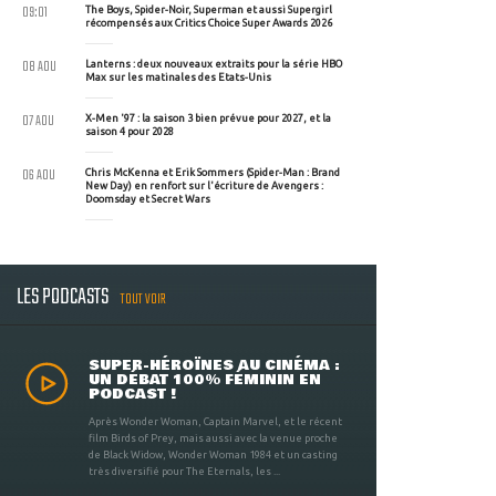
09:01
The Boys, Spider-Noir, Superman et aussi Supergirl
récompensés aux Critics Choice Super Awards 2026
08 AOU
Lanterns : deux nouveaux extraits pour la série HBO
Max sur les matinales des Etats-Unis
07 AOU
X-Men '97 : la saison 3 bien prévue pour 2027, et la
saison 4 pour 2028
06 AOU
Chris McKenna et Erik Sommers (Spider-Man : Brand
New Day) en renfort sur l'écriture de Avengers :
Doomsday et Secret Wars
LES PODCASTS
TOUT VOIR
SUPER-HÉROÏNES AU CINÉMA :
UN DÉBAT 100% FÉMININ EN
PODCAST !
Après Wonder Woman, Captain Marvel, et le récent
film Birds of Prey, mais aussi avec la venue proche
de Black Widow, Wonder Woman 1984 et un casting
très diversifié pour The Eternals, les ...