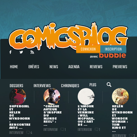
CONNEXION
INSCRIPTION
HOME
BRÈVES
NEWS
AGENDA
REVIEWS
PREVIEWS
PLUS
DOSSIERS
INTERVIEWS
CHRONIQUES
SUPERGIRL
"CHAQUE
L'AMOUR
HELEN
ET
AUTEUR
ET LA
DE
HELEN
S'INSPIRE
VERMINE
WYNDHORN
DE
DU
: WILL
ET
WYNDHORN
MONDE
MCPHAIL,
WONDER
:
RÉEL" :
OU L'ART
WOMAN :
RENCONTRE
...
DE ...
TOM
AVEC ...
KING ET
INTERVIEW
INTERVIEW
1
1
...
INTERVIEW
4
INTERVIEW
3