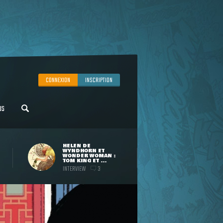
CONNEXION
INSCRIPTION
US
HELEN DE
WYNDHORN ET
WONDER WOMAN :
TOM KING ET ...
INTERVIEW
3