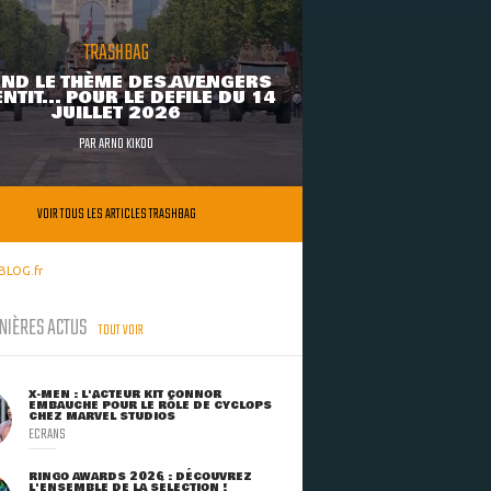
TRASHBAG
ND LE THÈME DES AVENGERS
NTIT... POUR LE DÉFILÉ DU 14
JUILLET 2026
PAR
ARNO KIKOO
VOIR TOUS LES ARTICLES TRASHBAG
BLOG.fr
NIÈRES ACTUS
TOUT VOIR
X-MEN : L'ACTEUR KIT CONNOR
EMBAUCHÉ POUR LE RÔLE DE CYCLOPS
CHEZ MARVEL STUDIOS
ECRANS
RINGO AWARDS 2026 : DÉCOUVREZ
L'ENSEMBLE DE LA SÉLECTION !