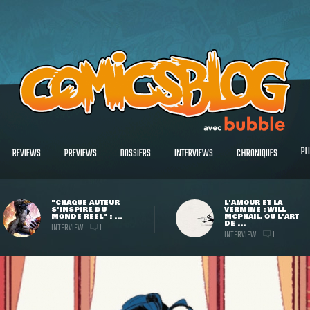
PL
REVIEWS
PREVIEWS
DOSSIERS
INTERVIEWS
CHRONIQUES
"CHAQUE AUTEUR
L'AMOUR ET LA
S'INSPIRE DU
VERMINE : WILL
MONDE RÉEL" : ...
MCPHAIL, OU L'ART
DE ...
INTERVIEW
1
INTERVIEW
1