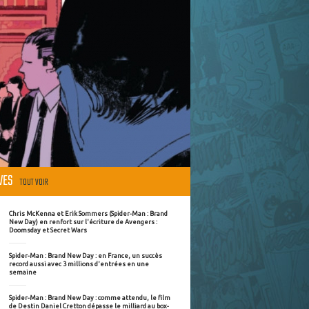
ÈVES
TOUT VOIR
Chris McKenna et Erik Sommers (Spider-Man : Brand
New Day) en renfort sur l'écriture de Avengers :
Doomsday et Secret Wars
Spider-Man : Brand New Day : en France, un succès
record aussi avec 3 millions d'entrées en une
semaine
Spider-Man : Brand New Day : comme attendu, le film
de Destin Daniel Cretton dépasse le milliard au box-