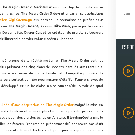
e
The Magic Order 2
,
Mark Millar
annonce déjà le mois de sortie
04 AOU
ite franchise.
The Magic Order 3
devrait entamer sa publication
talien
Gigi Cavenago
aux dessins. Le scénariste en profite pour
 pour
The Magic Order 4
, à savoir
Dike Ruan
, passé par les séries
i
. De son côté,
Olivier Coipel
, co-créateur du projet, n'a toujours
r illustrer le dernier volume prévu à l'horizon.
LES PO
périphérie de la réalité moderne,
The Magic Order
suit les
 plus puissant des cinq clans de sorciers installés aux Etats-Unis.
timiste en forme de drame familial et d'enquête policière, la
 se sera surtout donnée pour mission d'étoffer l'univers, avec de
us développé et un bestiaire moins humanoïde. A voir de quoi
 l'idée d'une adaptation de
The Magic Order
malgré la mise en
visée finalement remis à plus tard - sans plus de précisions. Si
 pas peur des articles écrits en Anglais),
BleedingCool
a pris le
uelles les fameux "records de précommande" annoncés par
Mark
nt essentiellement factices, et pourquoi ces quelques autres