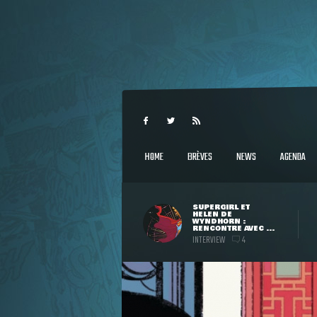
HOME
BRÈVES
NEWS
AGENDA
SUPERGIRL ET
HELEN DE
WYNDHORN :
RENCONTRE AVEC ...
INTERVIEW
4