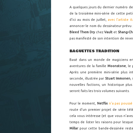
A quelques jours du dernier numéro d
de la troisième mini-série de cette pet
d'ici au mois de juillet,
avec l'artiste i
annoncer le nom du dessinateur prévu
Bleed Them Dry
chez
Vault
et
Shang-Ch
pas manifesté de son intention de reveni
BAGUETTES TRADITION
Basé dans un monde de magiciens en 
aventures de la famille
Moonstone
, le
Après une première mini-série plus in
seconde, illustrée par
Stuart Immonen
,
nouvelles factions, un historique pl
seront faits les trois volumes suivants.
Pour le moment,
Netflix
n'a pas poussé
route d'un premier projet de série télé
cela vous intéresse (et que vous n'avez
temps de lister les raisons pour lesq
Millar
pour cette bande-dessinée reste