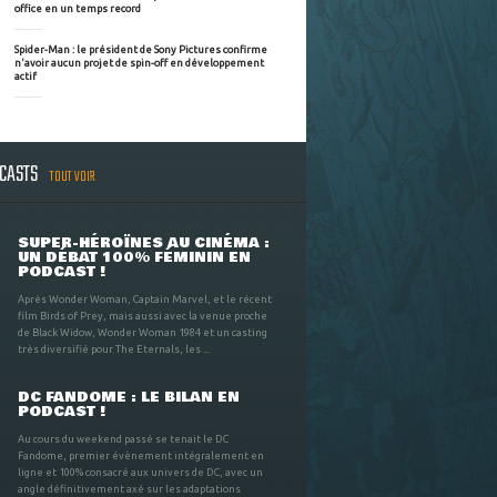
office en un temps record
Spider-Man : le président de Sony Pictures confirme
n'avoir aucun projet de spin-off en développement
actif
DCASTS
TOUT VOIR
SUPER-HÉROÏNES AU CINÉMA :
UN DÉBAT 100% FÉMININ EN
PODCAST !
Après Wonder Woman, Captain Marvel, et le récent
film Birds of Prey, mais aussi avec la venue proche
de Black Widow, Wonder Woman 1984 et un casting
très diversifié pour The Eternals, les ...
DC FANDOME : LE BILAN EN
PODCAST !
Au cours du weekend passé se tenait le DC
Fandome, premier évènement intégralement en
ligne et 100% consacré aux univers de DC, avec un
angle définitivement axé sur les adaptations