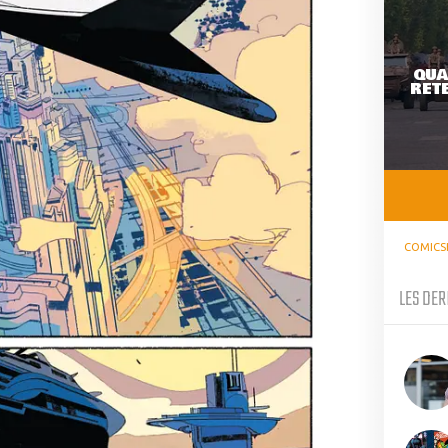
QUA
RETE
COMICS
LES DER