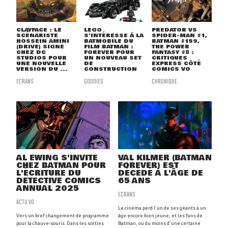
CLAYFACE : LE
LEGO
PREDATOR VS
SCÉNARISTE
S'INTÉRESSE À LA
SPIDER-MAN #1,
HOSSEIN AMINI
BATMOBILE DU
BATMAN #159,
(DRIVE) SIGNE
FILM BATMAN :
THE POWER
CHEZ DC
FOREVER POUR
FANTASY #8 :
STUDIOS POUR
UN NOUVEAU SET
CRITIQUES
UNE NOUVELLE
DE
EXPRESS CÔTÉ
VERSION DU ...
CONSTRUCTION
COMICS VO
ECRANS
GOODIES
CHRONIQUE
AL EWING S'INVITE
VAL KILMER (BATMAN
CHEZ BATMAN POUR
FOREVER) EST
L'ÉCRITURE DU
DÉCÉDÉ À L'ÂGE DE
DETECTIVE COMICS
65 ANS
ANNUAL 2025
ECRANS
ACTU VO
Le cinéma perd l'un de ses géants à un
Vers un bref changement de programme
âge encore bien jeune, et les fans de
pour la chauve-souris. Dans les sorties
Batman, ou du moins d'une certaine