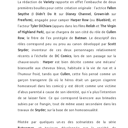
La rédaction de
Variety
rapporte en effet l'embauche de deux
premières bouilles pour cette création originale : l'actrice
Fallon
Smythe
(
I Didn't Do It
sur
Disney Channel
,
Grown-ish
sur
Freeform
), engagée pour camper
Harper Row
(ou
Bluebird
), et
l'acteur
Tyler DiChiara
(apparu dans les films
Relish
et
The Virgin
of Highland Park
), qui se chargera de son côté du rôle de
Cullen
Row
, le frère de l'ex protégée de
Batman
. Le descriptif des
rôles correspond peu ou prou au canon développé par
Scott
Snyder
, inventeur de ces deux personnages relativement
récents à l'échelle de
DC Comics
, lors de son passage sur la
chauve-souris :
Harper
est bien décrite comme une mécano'
bisexuelle aux cheveux bleus, habituée à la vie de rue et à
l'humour froid, tandis que
Cullen
, cette fois pensé comme un
garçon transgenre (là où le héros était un garçon cisgenre
homosexuel dans les comics) y est décrit comme une victime
d'abus parental à cause de son identité, qui n'a plus l'intention
de se laisser faire. Ce qui correspond là-encore aux brimades
subies par ce frangin, tout de même assez secondaire dans les
travaux de
Snyder
, sur la base de son homosexualité.
Pilotée par quelques un.es des scénaristes de la série