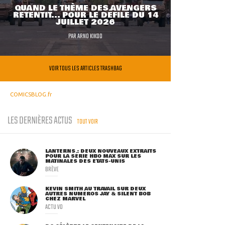
QUAND LE THÈME DES AVENGERS
RETENTIT... POUR LE DÉFILÉ DU 14
JUILLET 2026
PAR
ARNO KIKOO
VOIR TOUS LES ARTICLES TRASHBAG
COMICSBLOG.fr
LES DERNIÈRES ACTUS
TOUT VOIR
LANTERNS : DEUX NOUVEAUX EXTRAITS
POUR LA SÉRIE HBO MAX SUR LES
MATINALES DES ETATS-UNIS
BRÈVE
KEVIN SMITH AU TRAVAIL SUR DEUX
AUTRES NUMÉROS JAY & SILENT BOB
CHEZ MARVEL
ACTU VO