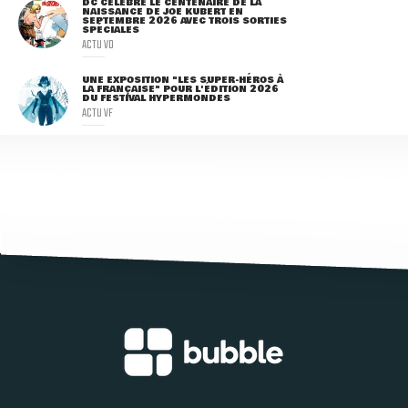
DC CÉLÈBRE LE CENTENAIRE DE LA
NAISSANCE DE JOE KUBERT EN
SEPTEMBRE 2026 AVEC TROIS SORTIES
SPÉCIALES
ACTU VO
UNE EXPOSITION "LES SUPER-HÉROS À
LA FRANÇAISE" POUR L'ÉDITION 2026
DU FESTIVAL HYPERMONDES
ACTU VF