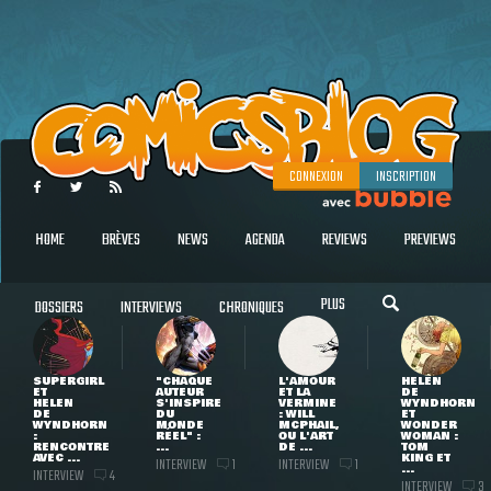
CONNEXION
INSCRIPTION
HOME
BRÈVES
NEWS
AGENDA
REVIEWS
PREVIEWS
PLUS
DOSSIERS
INTERVIEWS
CHRONIQUES
SUPERGIRL
"CHAQUE
L'AMOUR
HELEN
ET
AUTEUR
ET LA
DE
HELEN
S'INSPIRE
VERMINE
WYNDHORN
DE
DU
: WILL
ET
WYNDHORN
MONDE
MCPHAIL,
WONDER
:
RÉEL" :
OU L'ART
WOMAN :
RENCONTRE
...
DE ...
TOM
AVEC ...
KING ET
INTERVIEW
INTERVIEW
1
1
...
INTERVIEW
4
INTERVIEW
3