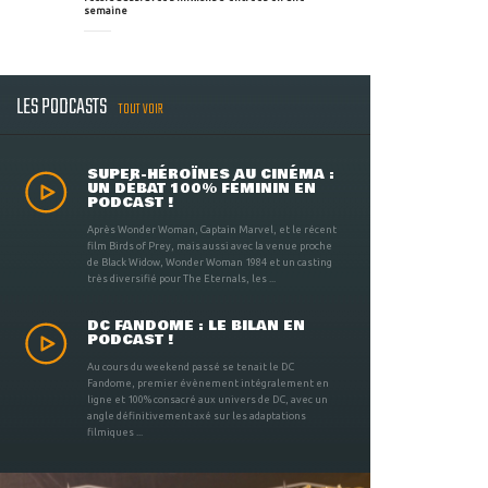
semaine
LES PODCASTS
TOUT VOIR
SUPER-HÉROÏNES AU CINÉMA :
UN DÉBAT 100% FÉMININ EN
PODCAST !
Après Wonder Woman, Captain Marvel, et le récent
film Birds of Prey, mais aussi avec la venue proche
de Black Widow, Wonder Woman 1984 et un casting
très diversifié pour The Eternals, les ...
DC FANDOME : LE BILAN EN
PODCAST !
Au cours du weekend passé se tenait le DC
Fandome, premier évènement intégralement en
ligne et 100% consacré aux univers de DC, avec un
angle définitivement axé sur les adaptations
filmiques ...