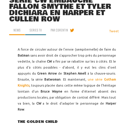
SÉRIE CW EMBAUCHE
FALLON SMYTHE ET TYLER
DICHIARA EN HARPER ET
CULLEN ROW
NEWS
SERIES TV
PAR
CORENTIN
Tweet
A force de circuler autour de l'envie (sempiternelle) de faire du
Batman
sans avoir droit de s'approcher trop près du personnage
vedette, la chaîne
CW
a fini par se rabattre sur les à côtés. Et le
plus d'à côtés possibles - d'abord, il y eut les clins d'oeil
appuyés du
Green Arrow
de
Stephen Amell
à la chauve-souris.
Ensuite, la série
Batwoman
. Et maintenant,
une série
Gotham
Knights
, toujours placée dans cette même logique de l'héritage
lointain d'un
Bruce Wayne
en forme d'éternel absent des
productions locales, par obligation de contrat différé. Mais tout
va bien, la
CW
a le droit d'adapter le personnage de
Harper
Row
.
THE GOLDEN CHILD