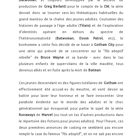
Batwoman
, et toujours développée par la société de
production de
Greg Berlanti
pour le compte de la
CW
, la série
devrait donc se tourner vers les thématiques habituelles du
grand manitou de la chaîne des jeunes adultes. Coutumier des
histoires de passage à l'âge adulte (
Titans
) et de l'exploration
d'identités opérant en dehors du spectre de
l'hétéronormativité (
Batwoman
,
Doom Patrol
, etc), le
bonhomme a cette fois décidé de se baser à
Gotham City
pour
une série qui prévoit de se concentrer sur le "fils adoptif
rebelle" de
Bruce Wayne
et sa bande - avec dans le tas
plusieurs enfants de super-vilains de la ville maudite, tous
devenus alliés et en fuite après la mort de
Batman
.
Ces jeunes descendant.es des figures tutélaires de
Gotham
ont
effectivement été accusé.es du meurtre, et vont devoir se
battre pour laver leur honneur et se faire innocenter. Une
parabole évidente sur le monde des adultes et le choc
générationnel qui évoquerait pour partie le sujet de la série
Runaways
de
Marvel
(ou tout un tas d'autres productions dans
le répertoire des fictions pour jeunes adultes). Pour l'heure, ces
deux premières annonces de casting ne semblent pas encore
remplir la case du fameux "fils adoptif", et on ne sait pas encore