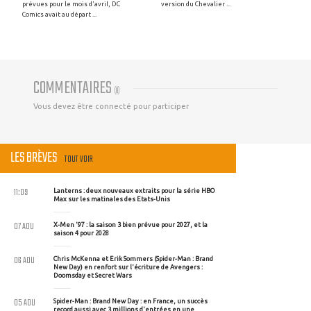
prévues pour le mois d'avril, DC
version du Chevalier ...
Comics avait au départ ...
COMMENTAIRES
(
0
)
Vous devez être connecté pour participer
LES BRÈVES
TOUT VOIR
11:09
Lanterns : deux nouveaux extraits pour la série HBO
Max sur les matinales des Etats-Unis
07 AOU
X-Men '97 : la saison 3 bien prévue pour 2027, et la
saison 4 pour 2028
06 AOU
Chris McKenna et Erik Sommers (Spider-Man : Brand
New Day) en renfort sur l'écriture de Avengers :
Doomsday et Secret Wars
05 AOU
Spider-Man : Brand New Day : en France, un succès
record aussi avec 3 millions d'entrées en une