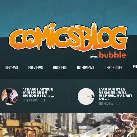
PL
REVIEWS
PREVIEWS
DOSSIERS
INTERVIEWS
CHRONIQUES
"CHAQUE AUTEUR
L'AMOUR ET LA
S'INSPIRE DU
VERMINE : WILL
MONDE RÉEL" : ...
MCPHAIL, OU L'ART
DE ...
INTERVIEW
1
INTERVIEW
1