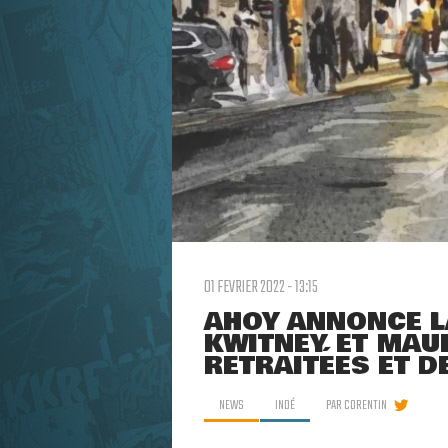
01 FEVRIER 2022 - 13:15
AHOY ANNONCE LA 
KWITNEY ET MAU
RETRAITÉES ET D
NEWS
INDÉ
PAR
CORENTIN