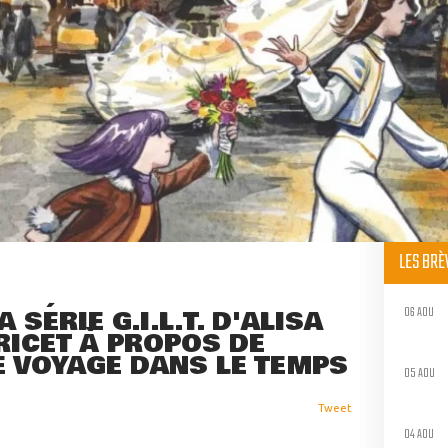
LES BR
06 AOU
SÉRIE G.I.L.T. D'ALISA
RICET À PROPOS DE
E VOYAGE DANS LE TEMPS
05 AOU
Tweet
04 AOU