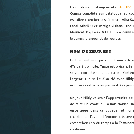
Entre deux prolongements
de
The 
Comics
complète son catalogue, au coup
est allée chercher la scénariste
Alisa K
Land
,
Mistik U
et
Vertigo Visions : The
Mauricet
. Baptisée
G.I.L.T.
, pour
Guild 
le temps, d'amour et de regrets.
NOM DE ZEUS, ETC
Le titre suit une paire d'héroïnes da
d''aide à domicile,
Trista
est présentée
sa vie correctement, et qui ne s'inté
l'argent. Elle se lie d'amitié avec
Hildy
occupe sa retraite en pensant à sa je
Un jour,
Hildy
va avoir l'opportunité de 
de faire un choix qui aurait donné u
embarquée dans ce voyage, et l'une
chambouler l'avenir. L'équipe créativ
compréhension du temps à la
Terminat
confirmer.