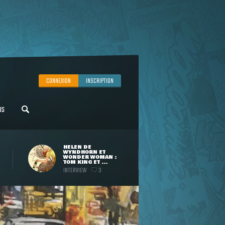
CONNEXION
INSCRIPTION
US
HELEN DE
WYNDHORN ET
WONDER WOMAN :
TOM KING ET ...
INTERVIEW
3