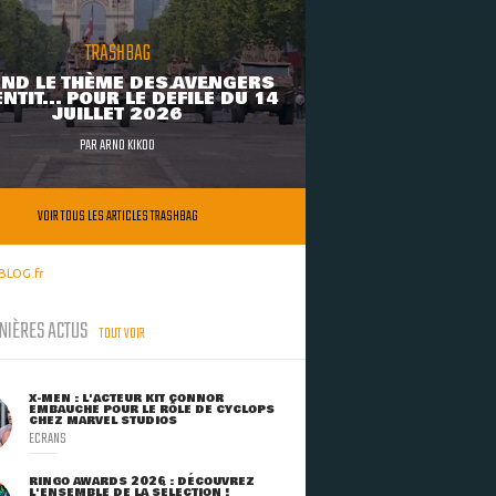
TRASHBAG
ND LE THÈME DES AVENGERS
NTIT... POUR LE DÉFILÉ DU 14
JUILLET 2026
PAR
ARNO KIKOO
VOIR TOUS LES ARTICLES TRASHBAG
BLOG.fr
NIÈRES ACTUS
TOUT VOIR
X-MEN : L'ACTEUR KIT CONNOR
EMBAUCHÉ POUR LE RÔLE DE CYCLOPS
CHEZ MARVEL STUDIOS
ECRANS
RINGO AWARDS 2026 : DÉCOUVREZ
L'ENSEMBLE DE LA SÉLECTION !