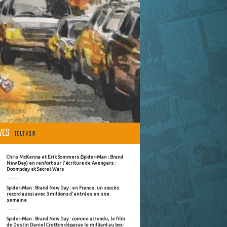
ÈVES
TOUT VOIR
Chris McKenna et Erik Sommers (Spider-Man : Brand
New Day) en renfort sur l'écriture de Avengers :
Doomsday et Secret Wars
Spider-Man : Brand New Day : en France, un succès
record aussi avec 3 millions d'entrées en une
semaine
Spider-Man : Brand New Day : comme attendu, le film
de Destin Daniel Cretton dépasse le milliard au box-