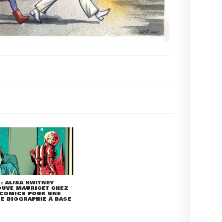
: ALISA KWITNEY
OUVE MAURICET CHEZ
 COMICS POUR UNE
E BIOGRAPHIE À BASE