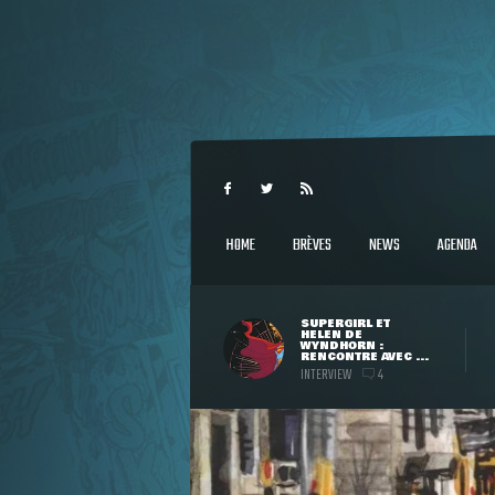
HOME
BRÈVES
NEWS
AGENDA
SUPERGIRL ET
HELEN DE
WYNDHORN :
RENCONTRE AVEC ...
INTERVIEW
4