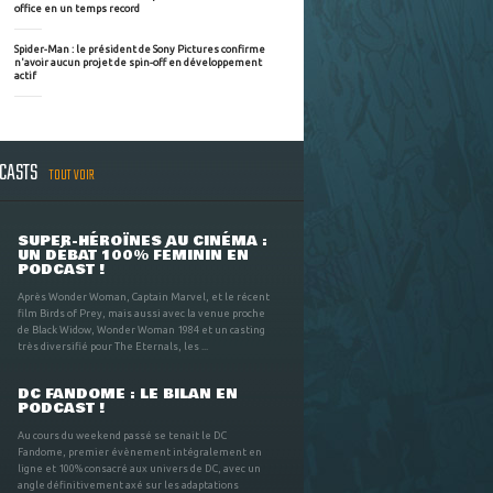
office en un temps record
Spider-Man : le président de Sony Pictures confirme
n'avoir aucun projet de spin-off en développement
actif
DCASTS
TOUT VOIR
SUPER-HÉROÏNES AU CINÉMA :
UN DÉBAT 100% FÉMININ EN
PODCAST !
Après Wonder Woman, Captain Marvel, et le récent
film Birds of Prey, mais aussi avec la venue proche
de Black Widow, Wonder Woman 1984 et un casting
très diversifié pour The Eternals, les ...
DC FANDOME : LE BILAN EN
PODCAST !
Au cours du weekend passé se tenait le DC
Fandome, premier évènement intégralement en
ligne et 100% consacré aux univers de DC, avec un
angle définitivement axé sur les adaptations