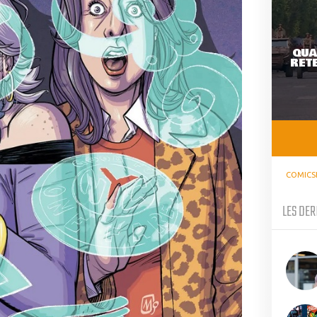
QUA
RETE
COMICS
LES DER