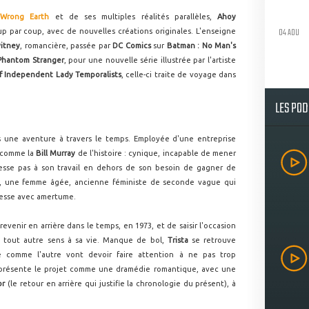
Wrong Earth
et de ses multiples réalités parallèles,
Ahoy
04 AOU
 par coup, avec de nouvelles créations originales. L'enseigne
witney
, romancière, passée par
DC Comics
sur
Batman : No Man's
 Phantom Stranger
, pour une nouvelle série illustrée par l'artiste
of Independent Lady Temporalists
, celle-ci traite de voyage dans
LES PO
ns une aventure à travers le temps. Employée d'une entreprise
 comme la
Bill Murray
de l'histoire : cynique, incapable de mener
resse pas à son travail en dehors de son besoin de gagner de
, une femme âgée, ancienne féministe de seconde vague qui
unesse avec amertume.
revenir en arrière dans le temps, en 1973, et de saisir l'occasion
n tout autre sens à sa vie. Manque de bol,
Trista
se retrouve
 comme l'autre vont devoir faire attention à ne pas trop
e présente le projet comme une dramédie romantique, avec une
or
(le retour en arrière qui justifie la chronologie du présent), à