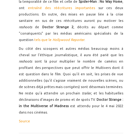
la temporalité de ce film et celle de
Spider-Man : No Way Home
,
ont
entraîné des réécritures importantes
sur ces deux
productions. En outre, des mises en pause liée à la crise
sanitaire en sus de ces réécritures auront pu motiver les
reshoots
de
Doctor Strange 2
, décrits au départ comme
"conséquents" par les médias américains spécialisés de la
question
tels que le
Hollywood Reporter
.
Du côté des scoopers et autres médias beaucoup moins à
cheval sur l'éthique journalistique, il aura été parié que les
reshoots
sont là pour multiplier le nombre de caméos en
profitant des perspectives que peut offrir le Multivers dont il
est question dans le film. Quoi qu'il en soit, les prises de vue
additionnelles (qu'il s'agisse vraiment de nouvelles scènes, ou
de scènes déjà prêtes mais corrigées) sont désormais terminées.
Ne reste qu'à attendre un prochain
trailer
, et les habituelles
déclinaisons d'images de promo et de spots TV.
Doctor Strange :
in the Multiverse of Madness
est attendu pour le 4 mai 2022
dans nos cinémas.
Source