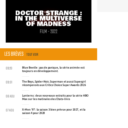
DOCTOR STRANGE :
IN THE MULTIVERSE
OF MADNESS
FILM - 2022
LES BRÈVES
TOUT VOIR
09:20
Blue Beetle : pas de panique, la série animée est
toujours en développement.
09:01
The Boys, Spider-Noir, Superman et aussi Supergirl
récompensés aux Critics Choice Super Awards 2026
08 AOU
Lanterns : deux nouveaux extraits pour la série HBO
Max sur les matinales des Etats-Unis
07 AOU
X-Men '97 : la saison 3 bien prévue pour 2027, et la
saison 4 pour 2028