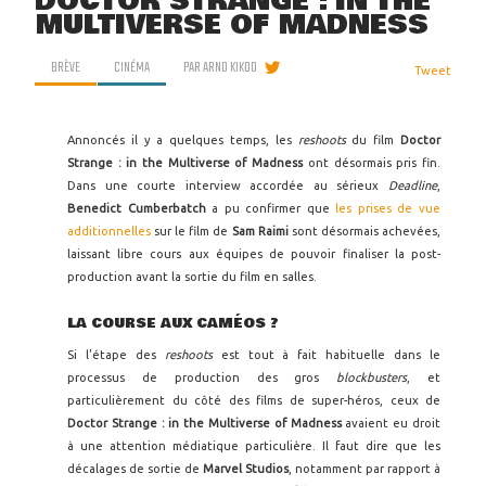
DOCTOR STRANGE : IN THE
MULTIVERSE OF MADNESS
BRÈVE
CINÉMA
PAR
ARNO KIKOO
Tweet
Annoncés il y a quelques temps, les
reshoots
du film
Doctor
Strange : in the Multiverse of Madness
ont désormais pris fin.
Dans une courte interview accordée au sérieux
Deadline
,
Benedict Cumberbatch
a pu confirmer que
les prises de vue
additionnelles
sur le film de
Sam Raimi
sont désormais achevées,
laissant libre cours aux équipes de pouvoir finaliser la post-
production avant la sortie du film en salles.
LA COURSE AUX CAMÉOS ?
Si l'étape des
reshoots
est tout à fait habituelle dans le
processus de production des gros
blockbusters
, et
particulièrement du côté des films de super-héros, ceux de
Doctor Strange : in the Multiverse of Madness
avaient eu droit
à une attention médiatique particulière. Il faut dire que les
décalages de sortie de
Marvel Studios
, notamment par rapport à