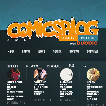
CONNEXION
INSCRIPTION
HOME
BRÈVES
NEWS
AGENDA
REVIEWS
PREVIEWS
PLUS
DOSSIERS
INTERVIEWS
CHRONIQUES
SUPERGIRL
"CHAQUE
L'AMOUR
HELEN
ET
AUTEUR
ET LA
DE
HELEN
S'INSPIRE
VERMINE
WYNDHORN
DE
DU
: WILL
ET
WYNDHORN
MONDE
MCPHAIL,
WONDER
:
RÉEL" :
OU L'ART
WOMAN :
RENCONTRE
...
DE ...
TOM
AVEC ...
KING ET
INTERVIEW
INTERVIEW
1
1
...
INTERVIEW
4
INTERVIEW
3