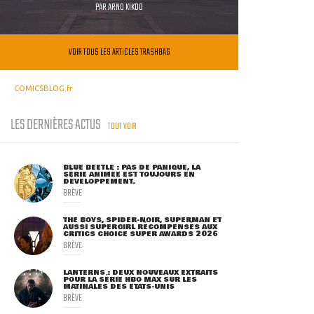
PAR
ARNO KIKOO
VOIR TOUS LES ARTICLES TRASHBAG
COMICSBLOG.fr
LES DERNIÈRES ACTUS
TOUT VOIR
BLUE BEETLE : PAS DE PANIQUE, LA
SÉRIE ANIMÉE EST TOUJOURS EN
DÉVELOPPEMENT.
BRÈVE
THE BOYS, SPIDER-NOIR, SUPERMAN ET
AUSSI SUPERGIRL RÉCOMPENSÉS AUX
CRITICS CHOICE SUPER AWARDS 2026
BRÈVE
LANTERNS : DEUX NOUVEAUX EXTRAITS
POUR LA SÉRIE HBO MAX SUR LES
MATINALES DES ETATS-UNIS
BRÈVE