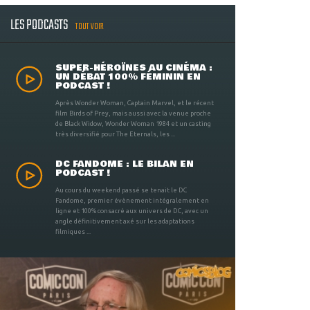
LES PODCASTS
TOUT VOIR
SUPER-HÉROÏNES AU CINÉMA :
UN DÉBAT 100% FÉMININ EN
PODCAST !
Après Wonder Woman, Captain Marvel, et le récent
film Birds of Prey, mais aussi avec la venue proche
de Black Widow, Wonder Woman 1984 et un casting
très diversifié pour The Eternals, les ...
DC FANDOME : LE BILAN EN
PODCAST !
Au cours du weekend passé se tenait le DC
Fandome, premier évènement intégralement en
ligne et 100% consacré aux univers de DC, avec un
angle définitivement axé sur les adaptations
filmiques ...