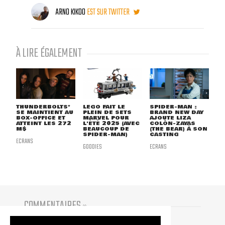
ARNO KIKOO
EST SUR TWITTER
À LIRE ÉGALEMENT
THUNDERBOLTS*
LEGO FAIT LE
SPIDER-MAN :
SE MAINTIENT AU
PLEIN DE SETS
BRAND NEW DAY
BOX-OFFICE ET
MARVEL POUR
AJOUTE LIZA
ATTEINT LES 272
L'ÉTÉ 2025 (AVEC
COLÓN-ZAYAS
M$
BEAUCOUP DE
(THE BEAR) À SON
SPIDER-MAN)
CASTING
ECRANS
GOODIES
ECRANS
COMMENTAIRES
(
0
)
Vous devez être connecté pour participer